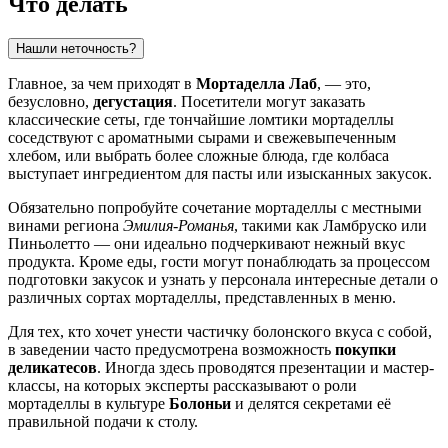
Что делать
Нашли неточность?
Главное, за чем приходят в
Мортаделла Лаб
, — это,
безусловно,
дегустация
. Посетители могут заказать
классические сеты, где тончайшие ломтики мортаделлы
соседствуют с ароматными сырами и свежевыпеченным
хлебом, или выбрать более сложные блюда, где колбаса
выступает ингредиентом для пасты или изысканных закусок.
Обязательно попробуйте сочетание мортаделлы с местными
винами региона
Эмилия-Романья
, такими как Ламбруско или
Пиньолетто — они идеально подчеркивают нежный вкус
продукта. Кроме еды, гости могут понаблюдать за процессом
подготовки закусок и узнать у персонала интересные детали о
различных сортах мортаделлы, представленных в меню.
Для тех, кто хочет унести частичку болонского вкуса с собой,
в заведении часто предусмотрена возможность
покупки
деликатесов
. Иногда здесь проводятся презентации и мастер-
классы, на которых эксперты рассказывают о роли
мортаделлы в культуре
Болоньи
и делятся секретами её
правильной подачи к столу.