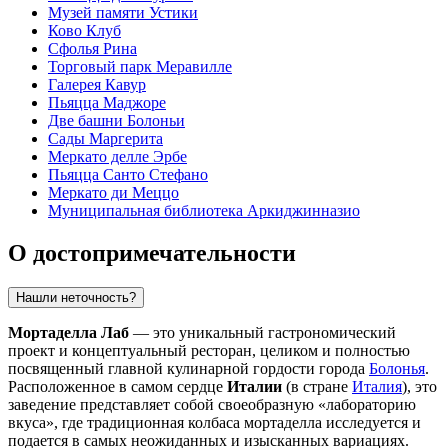
Музей памяти Устики
Ково Клуб
Сфолья Рина
Торговый парк Меравилле
Галерея Кавур
Пьяцца Маджоре
Две башни Болоньи
Сады Маргерита
Меркато делле Эрбе
Пьяцца Санто Стефано
Меркато ди Меццо
Муниципальная библиотека Аркиджинназио
О достопримечательности
Нашли неточность?
Мортаделла Лаб
— это уникальный гастрономический
проект и концептуальный ресторан, целиком и полностью
посвященный главной кулинарной гордости города
Болонья
.
Расположенное в самом сердце
Италии
(в стране
Италия
), это
заведение представляет собой своеобразную «лабораторию
вкуса», где традиционная колбаса мортаделла исследуется и
подается в самых неожиданных и изысканных вариациях.