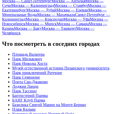
Москва — Санкт-Петербург
Москва — Анталья
Москва —
Сочи
Москва — Калининград
Москва — Стамбул
Москва —
Екатеринбург
Москва — Дубай
Москва — Ереван
Москва —
Минеральные Воды
Москва — Махачкала
Санкт-Петербург —
Калининград
Москва — Краснодар
Москва — Уфа
Москва —
Новосибирск
Москва — Минск
Москва — Самара
Москва —
Казань
Москва — Баку
Москва — Ташкент
Москва —
Челябинск
Что посмотреть в соседних городах
Площадь Вальтера
Парк Милькович
Парк Николы Хоста
Музей естественной истории Пизанского университета
Парк приключений Риччоне
Парк Семпионе
Порта Сан-Джакомо
Лоджия Ланци
Парк Тассино
Баптистерий Пармы
БАНГ Клуб Парма
Базилика Святой Марии на Монте-Берико
Пляж Кальви
Курортный поселок Упрямый Осёл