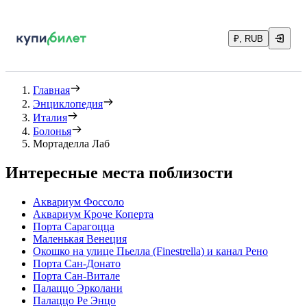
₽, RUB
Главная
Энциклопедия
Италия
Болонья
Мортаделла Лаб
Интересные места поблизости
Аквариум Фоссоло
Аквариум Кроче Коперта
Порта Сарагоцца
Маленькая Венеция
Окошко на улице Пьелла (Finestrella) и канал Рено
Порта Сан-Донато
Порта Сан-Витале
Палаццо Эрколани
Палаццо Ре Энцо