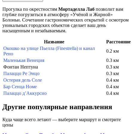
Прогулка по окрестностям
Мортаделла Лаб
позволит вам
глубже погрузиться в атмосферу «Учёной и Жирной»
Болоньи. Сочетание гастрономических открытий с осмотром
уникальных городских объектов сделает ваш день
насыщенным и незабываемым.
Название
Расстояние
Окошко на улице Пьелла (Finestrella) и канал
0.2 км
Рено
Маленькая Венеция
0.3 км
Фонтан Нептуна
0.3 км
Палаццо Ре Энцо
0.3 км
Остерия дель Соле
0.4 км
Бар Сенца Номе
0.4 км
Палаццо д’Аккурсио
0.4 км
Другие популярные направления
Куда чаще всего летают — выберите маршрут и смотрите
цены