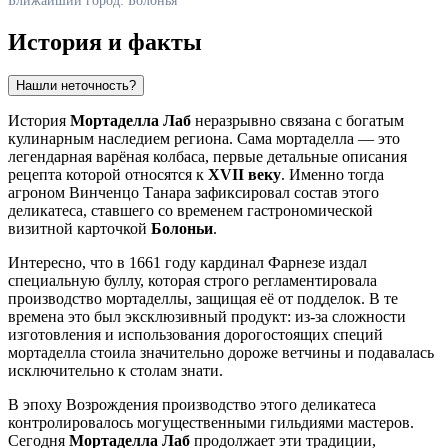
Ближайший город: Болонья
История и факты
Нашли неточность?
История
Мортаделла Лаб
неразрывно связана с богатым
кулинарным наследием региона. Сама мортаделла — это
легендарная варёная колбаса, первые детальные описания
рецепта которой относятся к
XVII веку
. Именно тогда
агроном Винченцо Танара зафиксировал состав этого
деликатеса, ставшего со временем гастрономической
визитной карточкой
Болоньи
.
Интересно, что в 1661 году кардинал Фарнезе издал
специальную буллу, которая строго регламентировала
производство мортаделлы, защищая её от подделок. В те
времена это был эксклюзивный продукт: из-за сложности
изготовления и использования дорогостоящих специй
мортаделла стоила значительно дороже ветчины и подавалась
исключительно к столам знати.
В эпоху Возрождения производство этого деликатеса
контролировалось могущественными гильдиями мастеров.
Сегодня
Мортаделла Лаб
продолжает эти традиции,