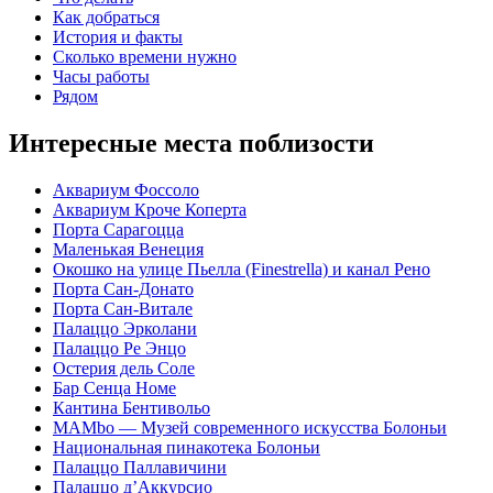
Как добраться
История и факты
Сколько времени нужно
Часы работы
Рядом
Интересные места поблизости
Аквариум Фоссоло
Аквариум Кроче Коперта
Порта Сарагоцца
Маленькая Венеция
Окошко на улице Пьелла (Finestrella) и канал Рено
Порта Сан-Донато
Порта Сан-Витале
Палаццо Эрколани
Палаццо Ре Энцо
Остерия дель Соле
Бар Сенца Номе
Кантина Бентивольо
MAMbo — Музей современного искусства Болоньи
Национальная пинакотека Болоньи
Палаццо Паллавичини
Палаццо д’Аккурсио