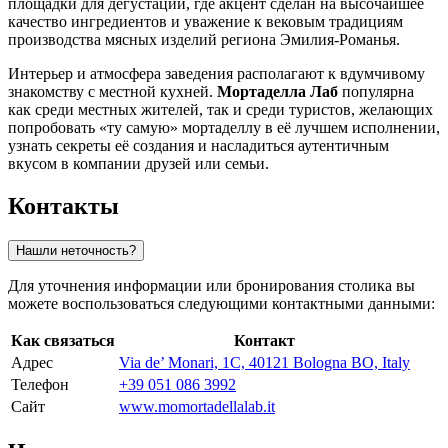
площадки для дегустаций, где акцент сделан на высочайшее
качество ингредиентов и уважение к вековым традициям
производства мясных изделий региона Эмилия-Романья.
Интерьер и атмосфера заведения располагают к вдумчивому
знакомству с местной кухней.
Мортаделла Лаб
популярна
как среди местных жителей, так и среди туристов, желающих
попробовать «ту самую» мортаделлу в её лучшем исполнении,
узнать секреты её создания и насладиться аутентичным
вкусом в компании друзей или семьи.
Контакты
Нашли неточность?
Для уточнения информации или бронирования столика вы
можете воспользоваться следующими контактными данными:
Как связаться
Контакт
Адрес
Via de’ Monari, 1C, 40121 Bologna BO, Italy
Телефон
+39 051 086 3992
Сайт
www.momortadellalab.it