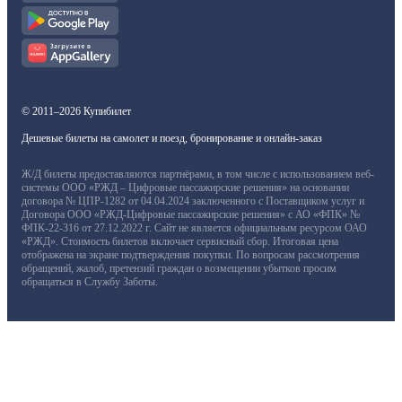
© 2011–2026 Купибилет
Дешевые билеты на самолет и поезд, бронирование и онлайн-заказ
Ж/Д билеты предоставляются партнёрами, в том числе с использованием веб-
системы ООО «РЖД – Цифровые пассажирские решения» на основании
договора № ЦПР-1282 от 04.04.2024 заключенного с Поставщиком услуг и
Договора ООО «РЖД-Цифровые пассажирские решения» с АО «ФПК» №
ФПК-22-316 от 27.12.2022 г. Сайт не является официальным ресурсом ОАО
«РЖД». Стоимость билетов включает сервисный сбор. Итоговая цена
отображена на экране подтверждения покупки. По вопросам рассмотрения
обращений, жалоб, претензий граждан о возмещении убытков просим
обращаться в Службу Заботы.