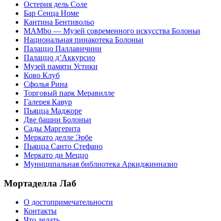
Остерия дель Соле
Бар Сенца Номе
Кантина Бентивольо
MAMbo — Музей современного искусства Болоньи
Национальная пинакотека Болоньи
Палаццо Паллавичини
Палаццо д’Аккурсио
Музей памяти Устики
Ково Клуб
Сфолья Рина
Торговый парк Меравилле
Галерея Кавур
Пьяцца Маджоре
Две башни Болоньи
Сады Маргерита
Меркато делле Эрбе
Пьяцца Санто Стефано
Меркато ди Меццо
Муниципальная библиотека Аркиджинназио
Мортаделла Лаб
О достопримечательности
Контакты
Что делать