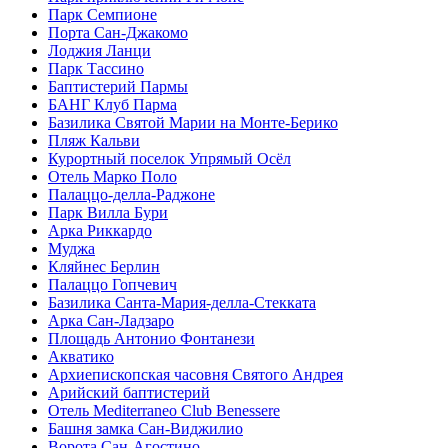
Парк Семпионе
Порта Сан-Джакомо
Лоджия Ланци
Парк Тассино
Баптистерий Пармы
БАНГ Клуб Парма
Базилика Святой Марии на Монте-Берико
Пляж Кальви
Курортный поселок Упрямый Осёл
Отель Марко Поло
Палаццо-делла-Раджоне
Парк Вилла Бури
Арка Риккардо
Муджа
Кляйнес Берлин
Палаццо Гопчевич
Базилика Санта-Мария-делла-Стекката
Арка Сан-Ладзаро
Площадь Антонио Фонтанези
Акватико
Архиепископская часовня Святого Андрея
Арийский баптистерий
Отель Mediterraneo Club Benessere
Башня замка Сан-Виджилио
Ворота Сан-Агостино