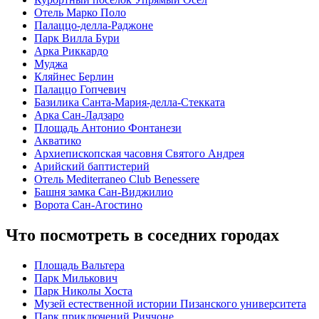
Отель Марко Поло
Палаццо-делла-Раджоне
Парк Вилла Бури
Арка Риккардо
Муджа
Кляйнес Берлин
Палаццо Гопчевич
Базилика Санта-Мария-делла-Стекката
Арка Сан-Ладзаро
Площадь Антонио Фонтанези
Акватико
Архиепископская часовня Святого Андрея
Арийский баптистерий
Отель Mediterraneo Club Benessere
Башня замка Сан-Виджилио
Ворота Сан-Агостино
Что посмотреть в соседних городах
Площадь Вальтера
Парк Милькович
Парк Николы Хоста
Музей естественной истории Пизанского университета
Парк приключений Риччоне