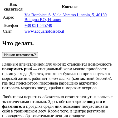
Как
Контакт
связаться
Via Bombicci 6, Viale Abramo Lincoln, 5, 40139
Адрес
Bologna BO, Италия
Телефон
+39 051 545749
Сайт
www.acquariofossolo.it
Что делать
Нашли неточность?
Главным впечатлением для многих становится возможность
покормить рыб
— специальный корм можно приобрести
прямо у входа. Для тех, кто хочет буквально прикоснуться к
морской жизни, работает
«тач-танк»
(контактный бассейн),
где под присмотром персонала разрешено аккуратно
потрогать морских звезд, крабов и морских огурцов.
Любителям пернатых обязательно стоит заглянуть в вольер с
экзотическими птицами. Здесь обитают яркие
попугаи и
фламинго
, а прогулка среди них позволяет почувствовать
себя в тропическом лесу. Кроме того, в центре регулярно
проводятся образовательные лекции о защите