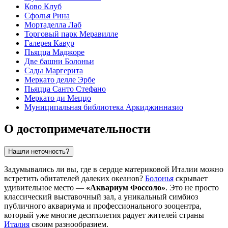
Ково Клуб
Сфолья Рина
Мортаделла Лаб
Торговый парк Меравилле
Галерея Кавур
Пьяцца Маджоре
Две башни Болоньи
Сады Маргерита
Меркато делле Эрбе
Пьяцца Санто Стефано
Меркато ди Меццо
Муниципальная библиотека Аркиджинназио
О достопримечательности
Нашли неточность?
Задумывались ли вы, где в сердце материковой Италии можно
встретить обитателей далеких океанов?
Болонья
скрывает
удивительное место —
«Аквариум Фоссоло»
. Это не просто
классический выставочный зал, а уникальный симбиоз
публичного аквариума и профессионального зооцентра,
который уже многие десятилетия радует жителей страны
Италия
своим разнообразием.