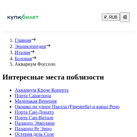
₽, RUB
Главная
Энциклопедия
Италия
Болонья
Аквариум Фоссоло
Интересные места поблизости
Аквариум Кроче Коперта
Порта Сарагоцца
Маленькая Венеция
Окошко на улице Пьелла (Finestrella) и канал Рено
Порта Сан-Донато
Порта Сан-Витале
Палаццо Эрколани
Палаццо Ре Энцо
Остерия дель Соле