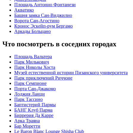
Площадь Антонио Фонтанези
Акватико
Башня замка Сан-Виджилио
Ворота Сан-Агостино
Кронос Эскейп-рум Бергамо
Аркады Больцано
Что посмотреть в соседних городах
Площадь Вальтера
Парк Милькович
Парк Николы Хоста
Музей естественной истории Пизанского университета
Парк приключений Риччоне
Парк Семпионе
Порта Сан-Джакомо
Лоджия Ланци
Парк Тассино
Баптистерий Пармы
БАНГ Клуб Парма
Биррерия Да Карре
Арка Траяна
Бар Моретти
Le Baron Blanc Lounge Shisha Club