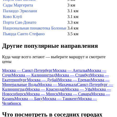
Сады Маргерита
3 км
Палаццо Эрколани
3.1 км
Ково Клуб
3.1 км
Порта Сан-Донато
3.3 км
Национальная пинакотека Болоньи
3.4 км
Пьяцца Санто Стефано
3.5 км
Другие популярные направления
Куда чаще всего летают — выберите маршрут и смотрите
цены
Москва — Санкт-Петербург
Москва — Анталья
Москва —
Сочи
Москва — Калининград
Москва — Стамбул
Москва —
Екатеринбург
Москва — Дубай
Москва — Ереван
Москва —
Минеральные Воды
Москва — Махачкала
Санкт-Петербург —
Калининград
Москва — Краснодар
Москва — Уфа
Москва —
Новосибирск
Москва — Минск
Москва — Самара
Москва —
Казань
Москва — Баку
Москва — Ташкент
Москва —
Челябинск
Что посмотреть в соседних городах