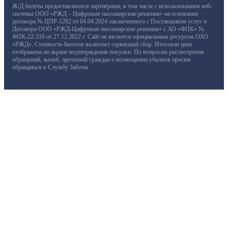
Ж/Д билеты предоставляются партнёрами, в том числе с использованием веб-
системы ООО «РЖД – Цифровые пассажирские решения» на основании
договора № ЦПР-1282 от 04.04.2024 заключенного с Поставщиком услуг и
Договора ООО «РЖД-Цифровые пассажирские решения» с АО «ФПК» №
ФПК-22-316 от 27.12.2022 г. Сайт не является официальным ресурсом ОАО
«РЖД». Стоимость билетов включает сервисный сбор. Итоговая цена
отображена на экране подтверждения покупки. По вопросам рассмотрения
обращений, жалоб, претензий граждан о возмещении убытков просим
обращаться в Службу Заботы.