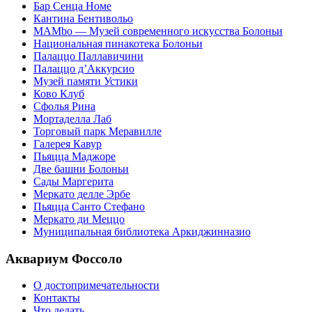
Бар Сенца Номе
Кантина Бентивольо
MAMbo — Музей современного искусства Болоньи
Национальная пинакотека Болоньи
Палаццо Паллавичини
Палаццо д’Аккурсио
Музей памяти Устики
Ково Клуб
Сфолья Рина
Мортаделла Лаб
Торговый парк Меравилле
Галерея Кавур
Пьяцца Маджоре
Две башни Болоньи
Сады Маргерита
Меркато делле Эрбе
Пьяцца Санто Стефано
Меркато ди Меццо
Муниципальная библиотека Аркиджинназио
Аквариум Фоссоло
О достопримечательности
Контакты
Что делать