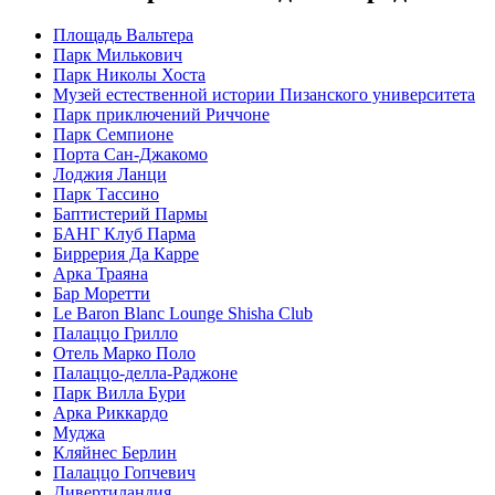
Площадь Вальтера
Парк Милькович
Парк Николы Хоста
Музей естественной истории Пизанского университета
Парк приключений Риччоне
Парк Семпионе
Порта Сан-Джакомо
Лоджия Ланци
Парк Тассино
Баптистерий Пармы
БАНГ Клуб Парма
Биррерия Да Карре
Арка Траяна
Бар Моретти
Le Baron Blanc Lounge Shisha Club
Палаццо Грилло
Отель Марко Поло
Палаццо-делла-Раджоне
Парк Вилла Бури
Арка Риккардо
Муджа
Кляйнес Берлин
Палаццо Гопчевич
Дивертиландия