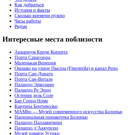
Как добраться
История и факты
Сколько времени нужно
Часы работы
Рядом
Интересные места поблизости
Аквариум Кроче Коперта
Порта Сарагоцца
Маленькая Венеция
Окошко на улице Пьелла (Finestrella) и канал Рено
Порта Сан-Донато
Порта Сан-Витале
Палаццо Эрколани
Палаццо Ре Энцо
Остерия дель Соле
Бар Сенца Номе
Кантина Бентивольо
MAMbo — Музей современного искусства Болоньи
Национальная пинакотека Болоньи
Палаццо Паллавичини
Палаццо д’Аккурсио
Музей памяти Устики