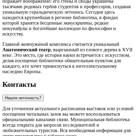
поражает воображение: его стены и своды украшены
тысячами родовых гербов студентов и профессоров, создавая
уникальную геральдическую летопись. Сегодня здесь
находится крупнейшая в регионе библиотека, в фондах
которой хранятся бесценные
манускрипты
, редкие
инкунабулы и богатейшие коллекции по философии и
искусству.
Главной жемчужиной комплекса считается уникальный
Анатомический театр
, вырезанный из елового дерева в XVII
веке. Это место, где история науки встречается с искусством,
делая посещение библиотеки обязательным пунктом для
каждого, кто хочет прикоснуться к интеллектуальному
наследию Европы.
Контакты
Нашли неточность?
Для уточнения актуального расписания выставок или условий
посещения читальных залов вы можете воспользоваться
официальными каналами связи. Муниципальная библиотека
всегда открыта для запросов исследователей и
любознательных туристов. Вся необходимая информация для
связи представлена в таблице ниже.