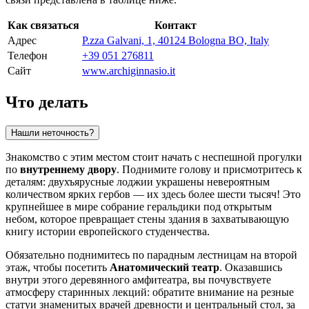
Как связаться
Контакт
Адрес
P.zza Galvani, 1, 40124 Bologna BO, Italy
Телефон
+39 051 276811
Сайт
www.archiginnasio.it
Что делать
Нашли неточность?
Знакомство с этим местом стоит начать с неспешной прогулки
по
внутреннему двору
. Поднимите голову и присмотритесь к
деталям: двухъярусные лоджии украшены невероятным
количеством ярких гербов — их здесь более шести тысяч! Это
крупнейшее в мире собрание геральдики под открытым
небом, которое превращает стены здания в захватывающую
книгу истории европейского студенчества.
Обязательно поднимитесь по парадным лестницам на второй
этаж, чтобы посетить
Анатомический театр
. Оказавшись
внутри этого деревянного амфитеатра, вы почувствуете
атмосферу старинных лекций: обратите внимание на резные
статуи знаменитых врачей древности и центральный стол, за