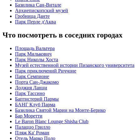
Базилика Сан-Витале
Архиепископский музей
Гробница Данте
Парк Перле д'Аква
Что посмотреть в соседних городах
Площадь Вальтера
Парк Милькович
Парк Николы Хоста
Музей естественной истории Пизанского университета
Парк приключений Риччоне
Парк Семпионе
Порта Сан-Джакомо
Лоджия Ланци
Парк Тассино
Баптистерий Пармы
БАНГ Клуб Парма
Базилика Святой Марии на Монте-Берико
Бар Моретти
Le Baron Blanc Lounge Shisha Club
Палаццо Грилло
Пляж Ка' Роман
Отель Марко Поло