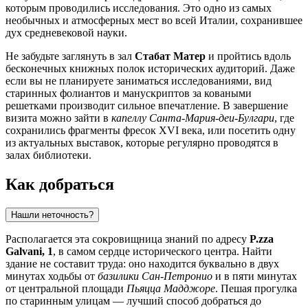
которым проводились исследования. Это одно из самых
необычных и атмосферных мест во всей Италии, сохранившее
дух средневековой науки.
Не забудьте заглянуть в зал
Стабат Матер
и пройтись вдоль
бесконечных книжных полок исторических аудиторий. Даже
если вы не планируете заниматься исследованиями, вид
старинных фолиантов и манускриптов за коваными
решетками производит сильное впечатление. В завершение
визита можно зайти в
капеллу Санта-Мария-деи-Булгари
, где
сохранились фрагменты фресок XVI века, или посетить одну
из актуальных выставок, которые регулярно проводятся в
залах библиотеки.
Как добраться
Нашли неточность?
Располагается эта сокровищница знаний по адресу
P.zza
Galvani, 1
, в самом сердце исторического центра. Найти
здание не составит труда: оно находится буквально в двух
минутах ходьбы от
базилики Сан-Петронио
и в пяти минутах
от центральной площади
Пьяцца Мадджоре
. Пешая прогулка
по старинным улицам — лучший способ добраться до