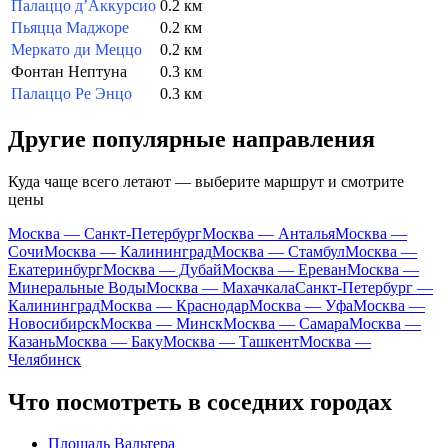
Палаццо д’Аккурсио
0.2 км
Пьяцца Маджоре
0.2 км
Меркато ди Меццо
0.2 км
Фонтан Нептуна
0.3 км
Палаццо Ре Энцо
0.3 км
Другие популярные направления
Куда чаще всего летают — выберите маршрут и смотрите
цены
Москва — Санкт-Петербург
Москва — Анталья
Москва —
Сочи
Москва — Калининград
Москва — Стамбул
Москва —
Екатеринбург
Москва — Дубай
Москва — Ереван
Москва —
Минеральные Воды
Москва — Махачкала
Санкт-Петербург —
Калининград
Москва — Краснодар
Москва — Уфа
Москва —
Новосибирск
Москва — Минск
Москва — Самара
Москва —
Казань
Москва — Баку
Москва — Ташкент
Москва —
Челябинск
Что посмотреть в соседних городах
Площадь Вальтера