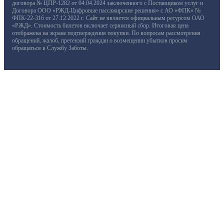
договора № ЦПР-1282 от 04.04.2024 заключенного с Поставщиком услуг и
Договора ООО «РЖД-Цифровые пассажирские решения» с АО «ФПК» №
ФПК-22-316 от 27.12.2022 г. Сайт не является официальным ресурсом ОАО
«РЖД». Стоимость билетов включает сервисный сбор. Итоговая цена
отображена на экране подтверждения покупки. По вопросам рассмотрения
обращений, жалоб, претензий граждан о возмещении убытков просим
обращаться в Службу Заботы.