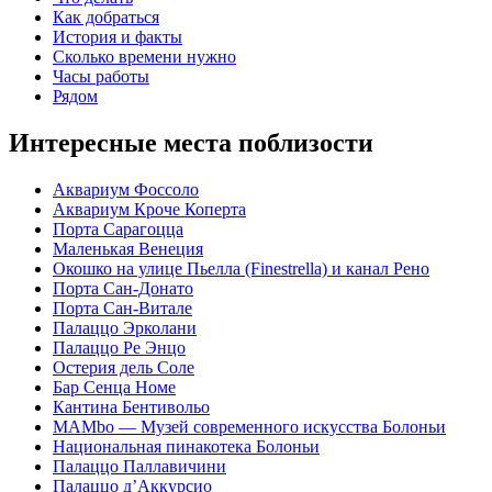
Как добраться
История и факты
Сколько времени нужно
Часы работы
Рядом
Интересные места поблизости
Аквариум Фоссоло
Аквариум Кроче Коперта
Порта Сарагоцца
Маленькая Венеция
Окошко на улице Пьелла (Finestrella) и канал Рено
Порта Сан-Донато
Порта Сан-Витале
Палаццо Эрколани
Палаццо Ре Энцо
Остерия дель Соле
Бар Сенца Номе
Кантина Бентивольо
MAMbo — Музей современного искусства Болоньи
Национальная пинакотека Болоньи
Палаццо Паллавичини
Палаццо д’Аккурсио