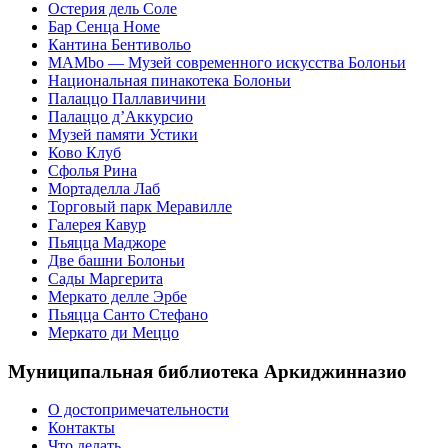
Остерия дель Соле
Бар Сенца Номе
Кантина Бентивольо
MAMbo — Музей современного искусства Болоньи
Национальная пинакотека Болоньи
Палаццо Паллавичини
Палаццо д’Аккурсио
Музей памяти Устики
Ково Клуб
Сфолья Рина
Мортаделла Лаб
Торговый парк Меравилле
Галерея Кавур
Пьяцца Маджоре
Две башни Болоньи
Сады Маргерита
Меркато делле Эрбе
Пьяцца Санто Стефано
Меркато ди Меццо
Муниципальная библиотека Аркиджинназио
О достопримечательности
Контакты
Что делать