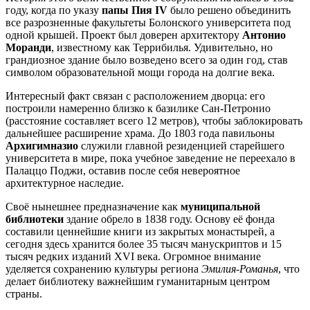
году, когда по указу
папы Пия IV
было решено объединить
все разрозненные факультеты Болонского университета под
одной крышей. Проект был доверен архитектору
Антонио
Моранди
, известному как Террибилья. Удивительно, но
грандиозное здание было возведено всего за один год, став
символом образовательной мощи города на долгие века.
Интересный факт связан с расположением дворца: его
построили намеренно близко к базилике Сан-Петронио
(расстояние составляет всего 12 метров), чтобы заблокировать
дальнейшее расширение храма. До 1803 года павильоны
Архигимназио
служили главной резиденцией старейшего
университета в мире, пока учебное заведение не переехало в
Палаццо Поджи, оставив после себя невероятное
архитектурное наследие.
Своё нынешнее предназначение как
муниципальной
библиотеки
здание обрело в 1838 году. Основу её фонда
составили ценнейшие книги из закрытых монастырей, а
сегодня здесь хранится более 35 тысяч манускриптов и 15
тысяч редких изданий XVI века. Огромное внимание
уделяется сохранению культуры региона
Эмилия-Романья
, что
делает библиотеку важнейшим гуманитарным центром
страны.