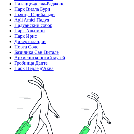
Палаццо-делла-Раджоне
Парк Вилла Бури
Пьяцца Гарибальди
Agli Amici Падуя
Падуанский собор
Парк Альпини
Парк Ирис
Дивертиландия
Порта Соле
Базилика Сан-Витале
Архиепископский музей
Гробница Данте
Парк Перле д'Аква