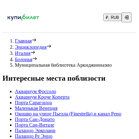
₽, RUB
Главная
Энциклопедия
Италия
Болонья
Муниципальная библиотека Аркиджинназио
Интересные места поблизости
Аквариум Фоссоло
Аквариум Кроче Коперта
Порта Сарагоцца
Маленькая Венеция
Окошко на улице Пьелла (Finestrella) и канал Рено
Порта Сан-Донато
Порта Сан-Витале
Палаццо Эрколани
Палаццо Ре Энцо