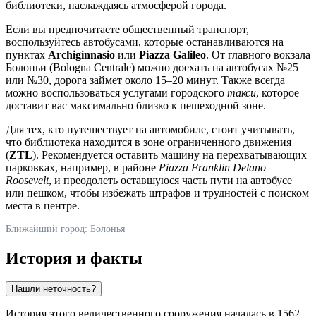
библиотеки, наслаждаясь атмосферой города.
Если вы предпочитаете общественный транспорт,
воспользуйтесь автобусами, которые останавливаются на
пунктах
Archiginnasio
или
Piazza Galileo
. От главного вокзала
Болоньи (Bologna Centrale) можно доехать на автобусах №25
или №30, дорога займет около 15–20 минут. Также всегда
можно воспользоваться услугами городского
такси
, которое
доставит вас максимально близко к пешеходной зоне.
Для тех, кто путешествует на автомобиле, стоит учитывать,
что библиотека находится в зоне ограниченного движения
(
ZTL
). Рекомендуется оставить машину на перехватывающих
парковках, например, в районе
Piazza Franklin Delano
Roosevelt
, и преодолеть оставшуюся часть пути на автобусе
или пешком, чтобы избежать штрафов и трудностей с поиском
места в центре.
Ближайший город: Болонья
История и факты
Нашли неточность?
История этого величественного сооружения началась в 1562