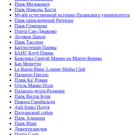
Парк Милькович
Парк Николы Хоста
Музей естественной истории Пизанского университета
Парк приключений Риччоне
Парк Семпионе
Порта Сан-Джакомо
Лоджия Ланци
Парк Тассино
Баптистерий Пармы
БАНГ Клуб Парма
Базилика Святой Марии на Монте-Берико
Бар Моретти
Le Baron Blanc Lounge Shisha Club
Палаццо Грилло
Пляж Ка' Роман
Отель Марко Поло
Палаццо-делла-Раджоне
Парк Вилла Бури
Пьяцца Гарибальди
Agli Amici Падуя
Падуанский собор
Парк Альпини
Парк Ирис
Дивертиландия
Порта Соле