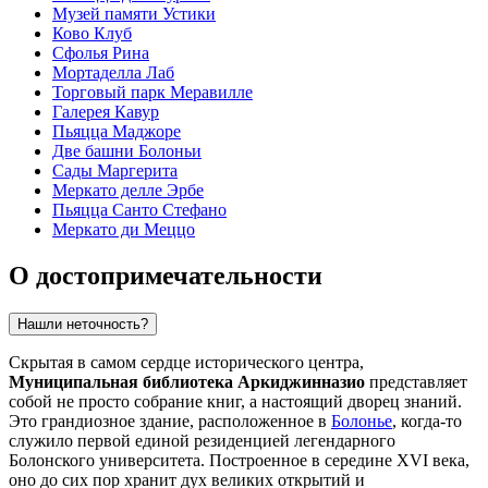
Музей памяти Устики
Ково Клуб
Сфолья Рина
Мортаделла Лаб
Торговый парк Меравилле
Галерея Кавур
Пьяцца Маджоре
Две башни Болоньи
Сады Маргерита
Меркато делле Эрбе
Пьяцца Санто Стефано
Меркато ди Меццо
О достопримечательности
Нашли неточность?
Скрытая в самом сердце исторического центра,
Муниципальная библиотека Аркиджинназио
представляет
собой не просто собрание книг, а настоящий дворец знаний.
Это грандиозное здание, расположенное в
Болонье
, когда-то
служило первой единой резиденцией легендарного
Болонского университета. Построенное в середине XVI века,
оно до сих пор хранит дух великих открытий и