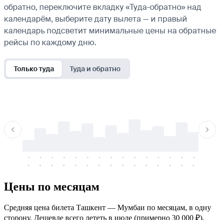
обратно, переключите вкладку «Туда-обратно» над
календарём, выберите дату вылета — и правый
календарь подсветит минимальные цены на обратные
рейсы по каждому дню.
Только туда
Туда и обратно
-
-
-
-
-
-
-
-
-
-
-
-
-
-
-
-
-
-
-
-
-
-
-
-
-
-
-
-
-
-
-
-
-
-
Цены по месяцам
Средняя цена билета Ташкент — Мумбаи по месяцам, в одну
сторону. Дешевле всего лететь в июле (примерно 30 000 ₽),