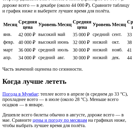
дороже всего — в декабре (около 44 000 ₽). Сравните таблицу
и график ниже и выберите лучшее время для полёта.
Средняя
Средняя
Ср
Месяц
Уровень
Месяц
Уровень
Месяц
цена
цена
янв.
высокий
май
средний
сент.
42 000 ₽
35 000 ₽
33
февр.
высокий
июнь
низкий
окт.
40 000 ₽
32 000 ₽
38
март
средний
июль
низкий
нояб.
36 000 ₽
30 000 ₽
41
апр.
средний
авг.
низкий
дек.
34 000 ₽
30 000 ₽
44
Часть значений оценена по сезонности.
Когда лучше лететь
Погода в Мумбае
: теплее всего в апреле (в среднем до 33 °C),
прохладнее всего — в июле (около 28 °C). Меньше всего
осадков — в январе.
Дешевле всего билеты обычно в августе, дороже всего — в
мае.
Сравните
цены и погоду по месяцам
на графиках ниже,
чтобы выбрать лучшее время для полёта.