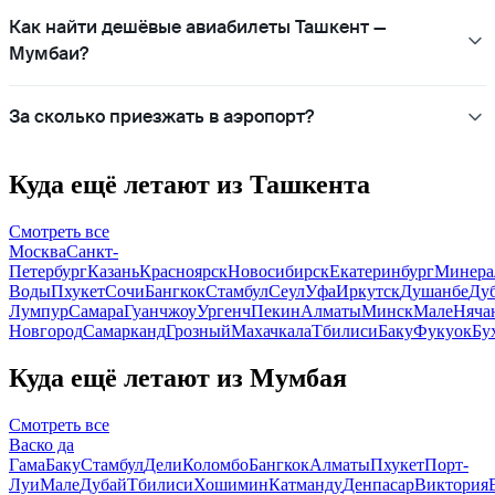
Как найти дешёвые авиабилеты Ташкент —
Мумбаи?
За сколько приезжать в аэропорт?
Куда ещё летают из Ташкента
Смотреть все
Москва
Санкт-
Петербург
Казань
Красноярск
Новосибирск
Екатеринбург
Минера
Воды
Пхукет
Сочи
Бангкок
Стамбул
Сеул
Уфа
Иркутск
Душанбе
Ду
Лумпур
Самара
Гуанчжоу
Ургенч
Пекин
Алматы
Минск
Мале
Няча
Новгород
Самарканд
Грозный
Махачкала
Тбилиси
Баку
Фукуок
Бу
Куда ещё летают из Мумбая
Смотреть все
Васко да
Гама
Баку
Стамбул
Дели
Коломбо
Бангкок
Алматы
Пхукет
Порт-
Луи
Мале
Дубай
Тбилиси
Хошимин
Катманду
Денпасар
Виктория