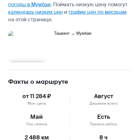
погоды в Мумбаи
.
Поймать низкую цену помогут
календарь низких цен
и
график цен по месяцам
на этой странице.
Подробнее
Факты о маршруте
от 11 284 ₽
Август
Мин. цена
Дешевле всего
Май
Есть
Пик сезона
Прямые рейсы
2 488 км
8 ч