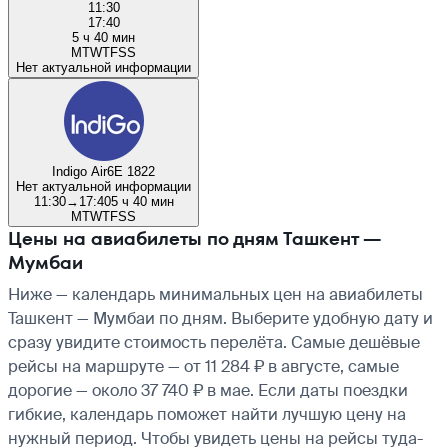
11:30
17:40
5 ч 40 мин
M
T
W
T
F
S
S
Нет актуальной информации
Indigo Air
6E 1822
Нет актуальной информации
11:30
→
17:40
5 ч 40 мин
M
T
W
T
F
S
S
Цены на авиабилеты по дням Ташкент —
Мумбаи
Ниже — календарь минимальных цен на авиабилеты
Ташкент — Мумбаи по дням. Выберите удобную дату и
сразу увидите стоимость перелёта. Самые дешёвые
рейсы на маршруте — от 11 284 ₽ в августе, самые
дорогие — около 37 740 ₽ в мае. Если даты поездки
гибкие, календарь поможет найти лучшую цену на
нужный период. Чтобы увидеть цены на рейсы туда-