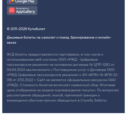
© 2011–2026 Купибилет
Дешевые билеты на самолет и поезд, бронирование и онлайн-
заказ
Ж/Д билеты предоставляются партнёрами, в том числе с
использованием веб-системы ООО «РЖД – Цифровые
пассажирские решения» на основании договора № ЦПР-1282 от
04.04.2024 заключенного с Поставщиком услуг и Договора ООО
«РЖД-Цифровые пассажирские решения» с АО «ФПК» № ФПК-22-
316 от 27.12.2022 г. Сайт не является официальным ресурсом ОАО
«РЖД». Стоимость билетов включает сервисный сбор. Итоговая
цена отображена на экране подтверждения покупки. По вопросам
рассмотрения обращений, жалоб, претензий граждан о
возмещении убытков просим обращаться в Службу Заботы.