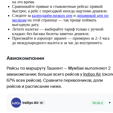
на это время.
Сравнивайте прямые и стыковочные рейсы: прямой
быстрее, а рейс с пересадкой иногда ощутимо дешевле.
Следите за
календарём низких цен
и
динамикой цен по
месяцам
на этой странице — так проще поймать
выгодную дату.
Летите налегке — выбирайте тариф только с ручной
кладью: без багажа билеты заметно дешевле.
Приезжайте в аэропорт заранее — примерно за 2–3 часа
до международного вылета и за час до внутреннего.
Авиакомпании
Рейсы по маршруту Ташкент — Мумбаи выполняют 2
авиакомпании
; больше всего рейсов у
Indigo Air
(окол
67% всех рейсов)
. Сравните перевозчиков, доли
рейсов и расписание ниже.
Indigo Air
3
▾
6E
Р/НЕД