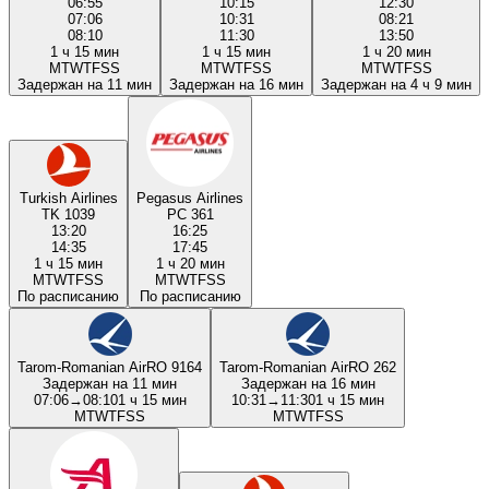
06:55
10:15
12:30
07:06
10:31
08:21
08:10
11:30
13:50
1 ч 15 мин
1 ч 15 мин
1 ч 20 мин
M
T
W
T
F
S
S
M
T
W
T
F
S
S
M
T
W
T
F
S
S
Задержан на 11 мин
Задержан на 16 мин
Задержан на 4 ч 9 мин
Turkish Airlines
Pegasus Airlines
TK 1039
PC 361
13:20
16:25
14:35
17:45
1 ч 15 мин
1 ч 20 мин
M
T
W
T
F
S
S
M
T
W
T
F
S
S
По расписанию
По расписанию
Tarom-Romanian Air
RO 9164
Tarom-Romanian Air
RO 262
Задержан на 11 мин
Задержан на 16 мин
07:06
→
08:10
1 ч 15 мин
10:31
→
11:30
1 ч 15 мин
M
T
W
T
F
S
S
M
T
W
T
F
S
S