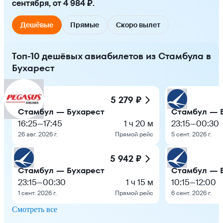
сентября, от 4 984 ₽.
Дешёвые
Прямые
Скоро вылет
Топ-10 дешёвых авиабилетов из Стамбула в
Бухарест
5 279 ₽
Стамбул — Бухарест
Стамбул — 
16:25
—
17:45
1 ч 20 м
23:15
—
00:30
26 авг. 2026 г.
Прямой рейс
5 сент. 2026 г.
5 942 ₽
Стамбул — Бухарест
Стамбул — 
23:15
—
00:30
1 ч 15 м
10:15
—
12:00
1 сент. 2026 г.
Прямой рейс
6 сент. 2026 г.
Смотреть все