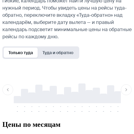
гибкие, календарь поможет найти лучшую цену на
нужный период. Чтобы увидеть цены на рейсы туда-
обратно, переключите вкладку «Туда-обратно» над
календарём, выберите дату вылета — и правый
календарь подсветит минимальные цены на обратные
рейсы по каждому дню.
Только туда
Туда и обратно
-
-
-
-
-
-
-
-
-
-
-
-
-
-
-
-
-
-
-
-
-
-
-
-
-
-
-
-
-
-
-
-
-
-
Цены по месяцам