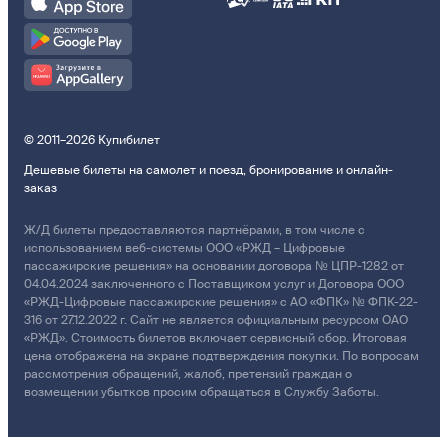
© 2011–2026 Купибилет
Дешевые билеты на самолет и поезд, бронирование и онлайн-
заказ
Ж/Д билеты предоставляются партнёрами, в том числе с
использованием веб-системы ООО «РЖД – Цифровые
пассажирские решения» на основании договора № ЦПР-1282 от
04.04.2024 заключенного с Поставщиком услуг и Договора ООО
«РЖД-Цифровые пассажирские решения» с АО «ФПК» № ФПК-22-
316 от 27.12.2022 г. Сайт не является официальным ресурсом ОАО
«РЖД». Стоимость билетов включает сервисный сбор. Итоговая
цена отображена на экране подтверждения покупки. По вопросам
рассмотрения обращений, жалоб, претензий граждан о
возмещении убытков просим обращаться в Службу Заботы.