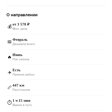
О направлении
от 3 578 ₽
💰
Мин. цена
Февраль
📅
Дешевле всего
Июнь
🔥
Пик сезона
Есть
✈️
Прямые рейсы
447 км
📏
Расстояние
1 ч 15 мин
⏱️
Время в пути