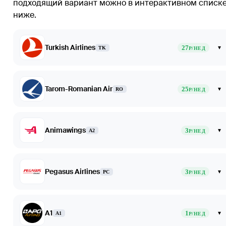
подходящий вариант можно в интерактивном списк
ниже.
Turkish Airlines
27
▾
TK
Р/НЕД
Tarom-Romanian Air
25
▾
RO
Р/НЕД
Animawings
3
▾
A2
Р/НЕД
Pegasus Airlines
3
▾
PC
Р/НЕД
A1
1
▾
A1
Р/НЕД