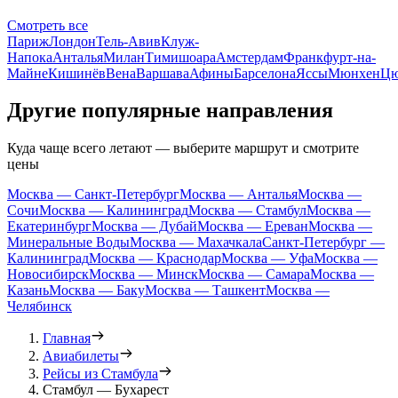
Смотреть все
Париж
Лондон
Тель-Авив
Клуж-
Напока
Анталья
Милан
Тимишоара
Амстердам
Франкфурт-на-
Майне
Кишинёв
Вена
Варшава
Афины
Барселона
Яссы
Мюнхен
Цю
Другие популярные направления
Куда чаще всего летают — выберите маршрут и смотрите
цены
Москва — Санкт-Петербург
Москва — Анталья
Москва —
Сочи
Москва — Калининград
Москва — Стамбул
Москва —
Екатеринбург
Москва — Дубай
Москва — Ереван
Москва —
Минеральные Воды
Москва — Махачкала
Санкт-Петербург —
Калининград
Москва — Краснодар
Москва — Уфа
Москва —
Новосибирск
Москва — Минск
Москва — Самара
Москва —
Казань
Москва — Баку
Москва — Ташкент
Москва —
Челябинск
Главная
Авиабилеты
Рейсы из Стамбула
Стамбул — Бухарест