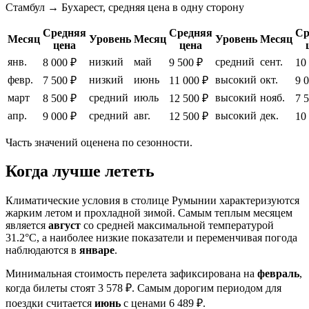
Стамбул → Бухарест, средняя цена в одну сторону
Средняя
Средняя
Ср
Месяц
Уровень
Месяц
Уровень
Месяц
цена
цена
янв.
низкий
май
средний
сент.
8 000 ₽
9 500 ₽
10
февр.
низкий
июнь
высокий
окт.
7 500 ₽
11 000 ₽
9 
март
средний
июль
высокий
нояб.
8 500 ₽
12 500 ₽
7 
апр.
средний
авг.
высокий
дек.
9 000 ₽
12 500 ₽
10
Часть значений оценена по сезонности.
Когда лучше лететь
Климатические условия в столице Румынии характеризуются
жарким летом и прохладной зимой. Самым теплым месяцем
является
август
со средней максимальной температурой
31.2°C, а наиболее низкие показатели и переменчивая погода
наблюдаются в
январе
.
Минимальная стоимость перелета зафиксирована на
февраль
,
когда билеты стоят 3 578 ₽. Самым дорогим периодом для
поездки считается
июнь
с ценами 6 489 ₽.