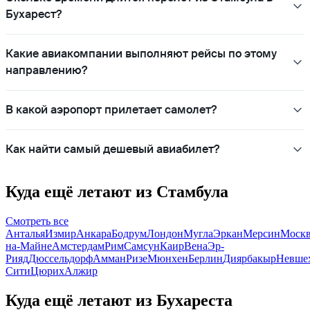
Бухарест?
Какие авиакомпании выполняют рейсы по этому
направлению?
В какой аэропорт прилетает самолет?
Как найти самый дешевый авиабилет?
Куда ещё летают из Стамбула
Смотреть все
Анталья
Измир
Анкара
Бодрум
Лондон
Мугла
Эркан
Мерсин
Моск
на-Майне
Амстердам
Рим
Самсун
Каир
Вена
Эр-
Рияд
Дюссельдорф
Амман
Ризе
Мюнхен
Берлин
Диярбакыр
Невше
Сити
Цюрих
Алжир
Куда ещё летают из Бухареста