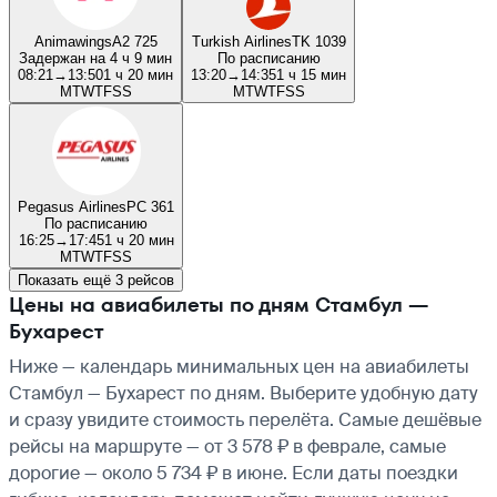
Animawings
A2 725
Turkish Airlines
TK 1039
Задержан на 4 ч 9 мин
По расписанию
08:21
→
13:50
1 ч 20 мин
13:20
→
14:35
1 ч 15 мин
M
T
W
T
F
S
S
M
T
W
T
F
S
S
Pegasus Airlines
PC 361
По расписанию
16:25
→
17:45
1 ч 20 мин
M
T
W
T
F
S
S
Показать ещё 3 рейсов
Цены на авиабилеты по дням Стамбул —
Бухарест
Ниже — календарь минимальных цен на авиабилеты
Стамбул — Бухарест по дням. Выберите удобную дату
и сразу увидите стоимость перелёта. Самые дешёвые
рейсы на маршруте — от 3 578 ₽ в феврале, самые
дорогие — около 5 734 ₽ в июне. Если даты поездки