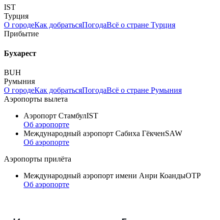
IST
Турция
О городе
Как добраться
Погода
Всё о стране Турция
Прибытие
Бухарест
BUH
Румыния
О городе
Как добраться
Погода
Всё о стране Румыния
Аэропорты вылета
Аэропорт Стамбул
IST
Об аэропорте
Международный аэропорт Сабиха Гёкчен
SAW
Об аэропорте
Аэропорты прилёта
Международный аэропорт имени Анри Коанды
OTP
Об аэропорте