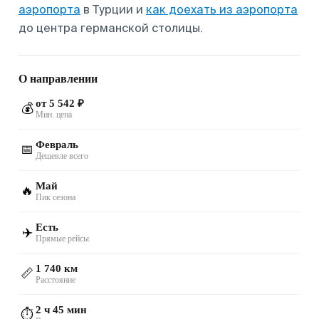
аэропорта
в Турции и
как доехать из аэропорта
до центра германской столицы.
О направлении
от 5 542 ₽
💰
Мин. цена
Февраль
📅
Дешевле всего
Май
🔥
Пик сезона
Есть
✈️
Прямые рейсы
1 740 км
📏
Расстояние
2 ч 45 мин
⏱️