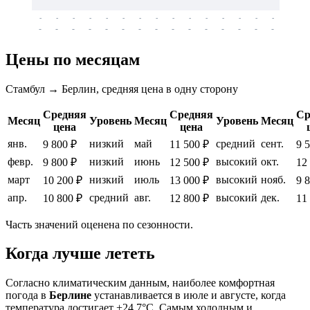
-
-
-
-
-
-
-
-
-
-
-
-
-
-
-
-
-
-
-
-
-
-
-
-
-
-
-
-
-
-
-
-
-
-
Цены по месяцам
Стамбул → Берлин, средняя цена в одну сторону
Средняя
Средняя
Ср
Месяц
Уровень
Месяц
Уровень
Месяц
цена
цена
янв.
низкий
май
средний
сент.
9 800 ₽
11 500 ₽
9 
февр.
низкий
июнь
высокий
окт.
9 800 ₽
12 500 ₽
12
март
низкий
июль
высокий
нояб.
10 200 ₽
13 000 ₽
9 
апр.
средний
авг.
высокий
дек.
10 800 ₽
12 800 ₽
11
Часть значений оценена по сезонности.
Когда лучше лететь
Согласно климатическим данным, наиболее комфортная
погода в
Берлине
устанавливается в июле и августе, когда
температура достигает +24.7°C. Самым холодным и