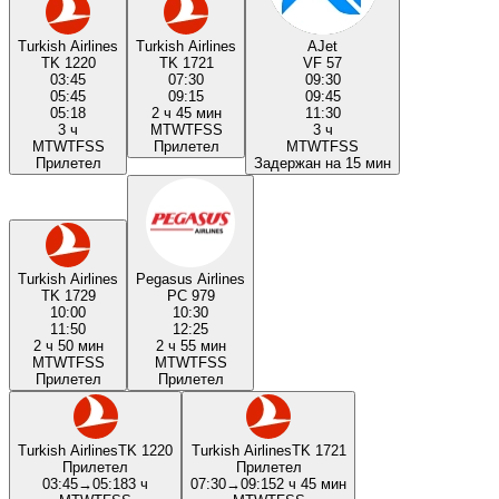
Turkish Airlines
Turkish Airlines
AJet
TK 1220
TK 1721
VF 57
03:45
07:30
09:30
05:45
09:15
09:45
05:18
2 ч 45 мин
11:30
3 ч
M
T
W
T
F
S
S
3 ч
M
T
W
T
F
S
S
Прилетел
M
T
W
T
F
S
S
Прилетел
Задержан на 15 мин
Turkish Airlines
Pegasus Airlines
TK 1729
PC 979
10:00
10:30
11:50
12:25
2 ч 50 мин
2 ч 55 мин
M
T
W
T
F
S
S
M
T
W
T
F
S
S
Прилетел
Прилетел
Turkish Airlines
TK 1220
Turkish Airlines
TK 1721
Прилетел
Прилетел
03:45
→
05:18
3 ч
07:30
→
09:15
2 ч 45 мин