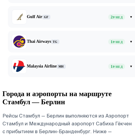
Gulf Air
2
▾
GF
Р/НЕД
Thai Airways
1
▾
TG
Р/НЕД
Malaysia Airline
1
▾
MH
Р/НЕД
Города и аэропорты на маршруте
Стамбул — Берлин
Рейсы Стамбул — Берлин выполняются из Аэропорт
Стамбул и Международный аэропорт Сабиха Гёкчен
с прибытием в Берлин-Бранденбург. Ниже —