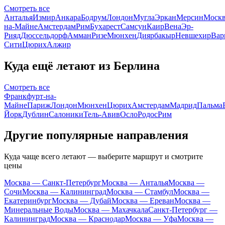
Смотреть все
Анталья
Измир
Анкара
Бодрум
Лондон
Мугла
Эркан
Мерсин
Моск
на-Майне
Амстердам
Рим
Бухарест
Самсун
Каир
Вена
Эр-
Рияд
Дюссельдорф
Амман
Ризе
Мюнхен
Диярбакыр
Невшехир
Вар
Сити
Цюрих
Алжир
Куда ещё летают из Берлина
Смотреть все
Франкфурт-на-
Майне
Париж
Лондон
Мюнхен
Цюрих
Амстердам
Мадрид
Пальма
Йорк
Дублин
Салоники
Тель-Авив
Осло
Родос
Рим
Другие популярные направления
Куда чаще всего летают — выберите маршрут и смотрите
цены
Москва — Санкт-Петербург
Москва — Анталья
Москва —
Сочи
Москва — Калининград
Москва — Стамбул
Москва —
Екатеринбург
Москва — Дубай
Москва — Ереван
Москва —
Минеральные Воды
Москва — Махачкала
Санкт-Петербург —
Калининград
Москва — Краснодар
Москва — Уфа
Москва —