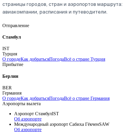
страницы городов, стран и аэропортов маршрута:
авиакомпании, расписания и путеводители.
Отправление
Стамбул
IST
Турция
О городе
Как добраться
Погода
Всё о стране Турция
Прибытие
Берлин
BER
Германия
О городе
Как добраться
Погода
Всё о стране Германия
Аэропорты вылета
Аэропорт Стамбул
IST
Об аэропорте
Международный аэропорт Сабиха Гёкчен
SAW
Об аэропорте