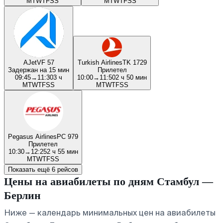
M
T
W
T
F
S
S
M
T
W
T
F
S
S
AJet
VF 57
Turkish Airlines
TK 1729
Задержан на 15 мин
Прилетел
09:45
→
11:30
3 ч
10:00
→
11:50
2 ч 50 мин
M
T
W
T
F
S
S
M
T
W
T
F
S
S
Pegasus Airlines
PC 979
Прилетел
10:30
→
12:25
2 ч 55 мин
M
T
W
T
F
S
S
Показать ещё 6 рейсов
Цены на авиабилеты по дням Стамбул —
Берлин
Ниже — календарь минимальных цен на авиабилеты