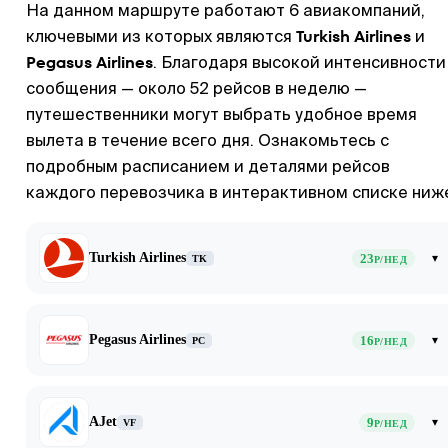
На данном маршруте работают 6 авиакомпаний,
Turkish Airlines
ключевыми из которых являются
и
Pegasus Airlines
. Благодаря высокой интенсивности
сообщения — около 52 рейсов в неделю —
путешественники могут выбрать удобное время
вылета в течение всего дня. Ознакомьтесь с
подробным расписанием и деталями рейсов
каждого перевозчика в интерактивном списке ниж
Turkish Airlines
23
▾
TK
Р/НЕД
Pegasus Airlines
16
▾
PC
Р/НЕД
AJet
9
▾
VF
Р/НЕД