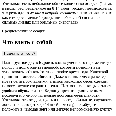
Учитывая очень небольшое общее количество осадков (1-2 мм
в месяц, распределенное на 8-14 дней), можно предположить,
что речь идет о
легких и непродолжительных
явлениях, таких
как изморось, мелкий дождь или небольшой снег, а не о
сильных ливнях или обильных снегопадах.
Среднемесячные осадки
Что взять с собой
Нашли неточность?
Планируя поездку в
Берлин
, важно учесть его переменчивую
погоду и подготовить гардероб, который позволит вам
чувствовать себя комфортно в любое время года. Ключевой
принцип –
многослойность
. Даже в теплые месяцы вечера
могут быть прохладными, а зимой несколько слоев одежды
помогут лучше сохранить тепло. Незаменимой вещью станет
удобная обувь
, ведь по Берлину приятно гулять пешком,
исследуя его многочисленные достопримечательности.
Учитывая, что осадки, пусть и не всегда обильные, случаются
довольно часто (от 8 до 14 дней в месяц), не забудьте
положить в чемодан
зонт
или легкую непромокаемую куртку.