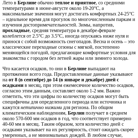
Лето в
Берлине
обычно
теплое и приятное
, со средними
температурами в июне-августе около 19-20°C, а
максимальные значения могут достигать комфортных 24-25°C
– идеальное время для прогулок по многочисленным паркам и
изучения достопримечательностей. Зимы, напротив,
прохладные
, средняя температура в декабре-феврале
колеблется от 2.5°C до 3.5°C, иногда опускаясь ниже нуля и
принося с собой возможность снегопадов. Весна и осень – это
классические переходные сезоны с мягкой, постепенно
меняющейся погодой, предлагающие комфортные условия для
знакомства с городом без летней жары или зимнего холода.
Что касается осадков, то они в
Берлине
выпадают на
протяжении всего года. Предоставленные данные указывают
на
от 8 (в сентябре) до 14 (в январе и декабре) дней с
осадками
в месяц, при этом ежемесячное количество осадков,
согласно этим данным, составляет около 1-2 мм. Важно
отметить, что эти цифры по количеству осадков могут быть
специфичны для определенного периода или источника и
кажутся
нетипично низкими
для региона. По общим
климатическим наблюдениям,
Берлин
получает в среднем
около 570-600 мм осадков в год, что соответствует примерно
40-60 мм в месяц. Таким образом, хотя количество дней с
осадками указывает на их регулярность, стоит ожидать скорее
умеренных, а не минимальных дождей. В любом случае,