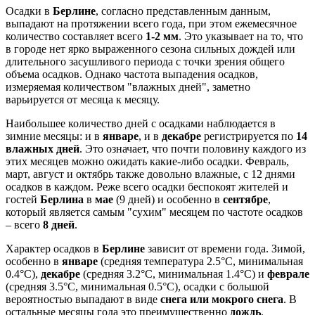
Осадки в
Берлине
, согласно представленным данным,
выпадают на протяжении всего года, при этом ежемесячное
количество составляет всего
1-2 мм
. Это указывает на то, что
в городе нет ярко выраженного сезона сильных дождей или
длительного засушливого периода с точки зрения общего
объема осадков. Однако частота выпадения осадков,
измеряемая количеством "влажных дней", заметно
варьируется от месяца к месяцу.
Наибольшее количество дней с осадками наблюдается в
зимние месяцы: и в
январе
, и в
декабре
регистрируется по
14
влажных дней
. Это означает, что почти половину каждого из
этих месяцев можно ожидать какие-либо осадки. Февраль,
март, август и октябрь также довольно влажные, с 12 днями
осадков в каждом. Реже всего осадки беспокоят жителей и
гостей
Берлина
в
мае
(9 дней) и особенно в
сентябре
,
который является самым "сухим" месяцем по частоте осадков
– всего
8 дней
.
Характер осадков в
Берлине
зависит от времени года. Зимой,
особенно в
январе
(средняя температура 2.5°C, минимальная
0.4°C),
декабре
(средняя 3.2°C, минимальная 1.4°C) и
феврале
(средняя 3.5°C, минимальная 0.5°C), осадки с большой
вероятностью выпадают в виде
снега или мокрого снега
. В
остальные месяцы года это преимущественно
дождь
.