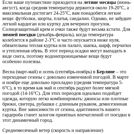
Если ваше путешествие приходится на
летние месяцы
(июнь-
август), когда средняя температура держится около 19-20°C, а
максимальная достигает 24-25°C, вам понадобятся легкие
вещи: футболки, шорты, платья, сандалии. Однако, не забудьте
легкий кардиган или куртку для вечерних прогулок.
Солнцезащитный крем и очки также будут весьма кстати. Для
зимней поездки
(декабрь-февраль), когда температура
колеблется в районе 2-3°C и часто опускается ниже нуля,
обязательны теплая куртка или пальто, шапка, шарф, перчатки
и утепленная обувь. В этот период осадки могут выпадать в
виде снега, поэтому водонепроницаемые вещи будут
особенно полезны.
Весна (март-май) и осень (сентябрь-ноябрь) в
Берлине
– это
переходные сезоны с довольно изменчивой погодой. В марте
и ноябре еще довольно прохладно (средняя температура 5-
6°C), в то время как май и сентябрь радуют более мягкой
погодой (14-16°C). Для этих периодов идеально подойдет
одежда, которую легко комбинировать: джинсы или плотные
брюки, свитера, рубашки с длинным рукавом, демисезонная
куртка. Вне зависимости от сезона, адаптивность вашего
гардероба станет залогом приятных впечатлений от поездки в
этот динамичный город.
Среднемесячный ветер (скорость и направление)