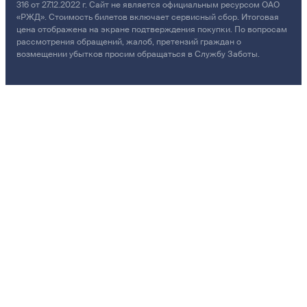
316 от 27.12.2022 г. Сайт не является официальным ресурсом ОАО
«РЖД». Стоимость билетов включает сервисный сбор. Итоговая
цена отображена на экране подтверждения покупки. По вопросам
рассмотрения обращений, жалоб, претензий граждан о
возмещении убытков просим обращаться в Службу Заботы.