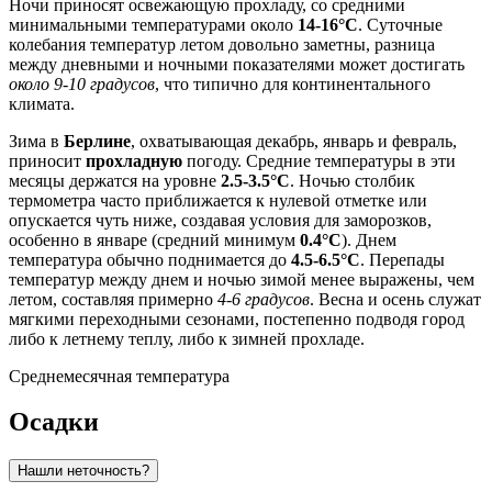
Ночи приносят освежающую прохладу, со средними
минимальными температурами около
14-16°C
. Суточные
колебания температур летом довольно заметны, разница
между дневными и ночными показателями может достигать
около 9-10 градусов
, что типично для континентального
климата.
Зима в
Берлине
, охватывающая декабрь, январь и февраль,
приносит
прохладную
погоду. Средние температуры в эти
месяцы держатся на уровне
2.5-3.5°C
. Ночью столбик
термометра часто приближается к нулевой отметке или
опускается чуть ниже, создавая условия для заморозков,
особенно в январе (средний минимум
0.4°C
). Днем
температура обычно поднимается до
4.5-6.5°C
. Перепады
температур между днем и ночью зимой менее выражены, чем
летом, составляя примерно
4-6 градусов
. Весна и осень служат
мягкими переходными сезонами, постепенно подводя город
либо к летнему теплу, либо к зимней прохладе.
Среднемесячная температура
Осадки
Нашли неточность?