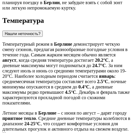
планируя поездку в
Берлин
, не забудьте взять с собой зонт
или легкую непромокаемую куртку.
Температура
Нашли неточность?
Температурный режим в
Берлине
демонстрирует четкую
смену сезонов, предлагая разнообразные погодные условия в
течение года. Самым жарким месяцем обычно является
август
, когда средняя температура достигает
20.2°C
, а
дневные максимумы могут подниматься до
24.7°C
. За ним
следуют июль и июнь со средними температурами около 19-
20°C. Наиболее холодным периодом считается
январь
:
среднемесячная температура составляет всего
2.5°C
, ночные
минимумы опускаются в среднем до
0.4°C
, а дневные
максимумы редко превышают
4.5°C
. Декабрь и февраль также
характеризуются прохладной погодой со схожими
показателями.
Летние месяцы в
Берлине
– с июня по август – дарят городу
приятное тепло
. Средние дневные температуры колеблются в
диапазоне
24-25°C
, что создает комфортные условия для
длительных прогулок и активного отдыха на свежем воздухе.