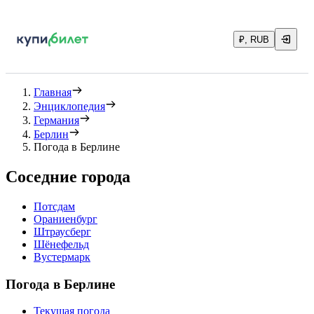
₽, RUB
Главная
Энциклопедия
Германия
Берлин
Погода в Берлине
Соседние города
Потсдам
Ораниенбург
Штраусберг
Шёнефельд
Вустермарк
Погода в Берлине
Текущая погода