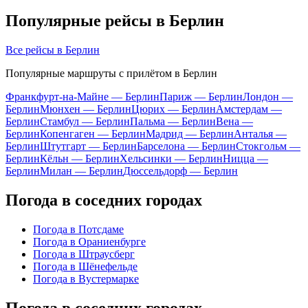
Популярные рейсы в Берлин
Все рейсы в Берлин
Популярные маршруты с прилётом в Берлин
Франкфурт-на-Майне — Берлин
Париж — Берлин
Лондон —
Берлин
Мюнхен — Берлин
Цюрих — Берлин
Амстердам —
Берлин
Стамбул — Берлин
Пальма — Берлин
Вена —
Берлин
Копенгаген — Берлин
Мадрид — Берлин
Анталья —
Берлин
Штутгарт — Берлин
Барселона — Берлин
Стокгольм —
Берлин
Кёльн — Берлин
Хельсинки — Берлин
Ницца —
Берлин
Милан — Берлин
Дюссельдорф — Берлин
Погода в соседних городах
Погода в Потсдаме
Погода в Ораниенбурге
Погода в Штраусберг
Погода в Шёнефельде
Погода в Вустермарке
Погода в соседних городах