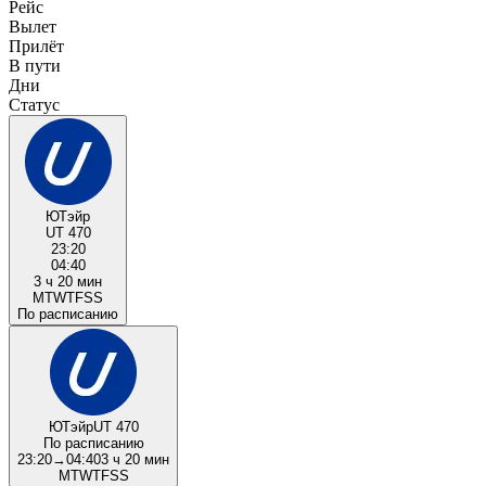
Рейс
Вылет
Прилёт
В пути
Дни
Статус
ЮТэйр
UT 470
23:20
04:40
3 ч 20 мин
M
T
W
T
F
S
S
По расписанию
ЮТэйр
UT 470
По расписанию
23:20
→
04:40
3 ч 20 мин
M
T
W
T
F
S
S