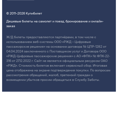
© 2011–2026 Купибилет
Дешевые билеты на самолет и поезд, бронирование и онлайн-
заказ
Ж/Д билеты предоставляются партнёрами, в том числе с
использованием веб-системы ООО «РЖД – Цифровые
пассажирские решения» на основании договора № ЦПР-1282 от
04.04.2024 заключенного с Поставщиком услуг и Договора ООО
«РЖД-Цифровые пассажирские решения» с АО «ФПК» № ФПК-22-
316 от 27.12.2022 г. Сайт не является официальным ресурсом ОАО
«РЖД». Стоимость билетов включает сервисный сбор. Итоговая
цена отображена на экране подтверждения покупки. По вопросам
рассмотрения обращений, жалоб, претензий граждан о
возмещении убытков просим обращаться в Службу Заботы.