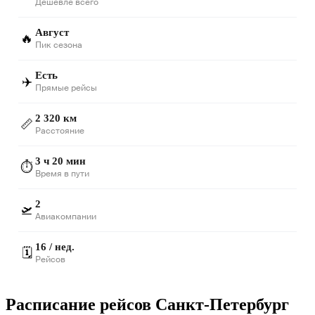
Дешевле всего
Август
🔥
Пик сезона
Есть
✈️
Прямые рейсы
2 320 км
📏
Расстояние
3 ч 20 мин
⏱️
Время в пути
2
🛫
Авиакомпании
16 / нед.
🗓️
Рейсов
Расписание рейсов Санкт-Петербург