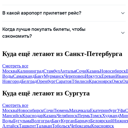
В какой аэропорт прилетает рейс?
Когда лучше покупать билеты, чтобы
сэкономить?
Куда ещё летают из Санкт-Петербурга
Смотреть все
Москва
Калининград
Стамбул
Анталья
Сочи
Казань
Новосибирск
Воды
Самарканд
Баку
Мурманск
Череповец
Иркутск
Ереван
Ивано
Новгород
Белград
Оренбург
Саратов
Тбилиси
Красноярск
Омск
О
Куда ещё летают из Сургута
Смотреть все
Москва
Новосибирск
Сочи
Тюмень
Махачкала
Екатеринбург
Уфа
С
Мансийск
Краснодар
Казань
Челябинск
Пермь
Томск
Худжанд
Мин
Воды
Бугульма
Волгоград
Баку
Курган
Барнаул
Белоярский
Нижне
Алтайск
Ташкент
Талакан
Тобольск
Чебоксары
Красноярск