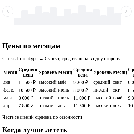
-
-
-
-
-
-
-
-
-
-
-
-
-
-
-
-
-
-
-
-
-
-
-
-
-
-
-
-
-
-
-
-
-
-
Цены по месяцам
Санкт-Петербург → Сургут, средняя цена в одну сторону
Средняя
Средняя
Ср
Месяц
Уровень
Месяц
Уровень
Месяц
цена
цена
янв.
высокий
май
средний
сент.
11 500 ₽
9 200 ₽
9 
февр.
высокий
июнь
низкий
окт.
10 500 ₽
8 000 ₽
8 
март
низкий
июль
высокий
нояб.
8 000 ₽
11 000 ₽
9 
апр.
низкий
авг.
высокий
дек.
7 800 ₽
11 500 ₽
10
Часть значений оценена по сезонности.
Когда лучше лететь