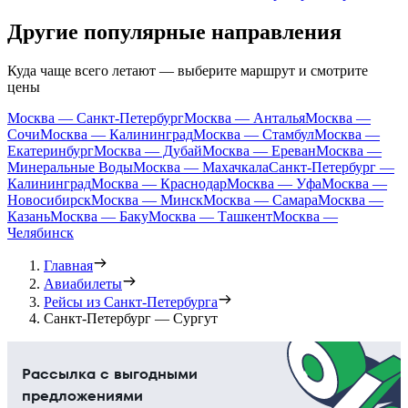
Другие популярные направления
Куда чаще всего летают — выберите маршрут и смотрите
цены
Москва — Санкт-Петербург
Москва — Анталья
Москва —
Сочи
Москва — Калининград
Москва — Стамбул
Москва —
Екатеринбург
Москва — Дубай
Москва — Ереван
Москва —
Минеральные Воды
Москва — Махачкала
Санкт-Петербург —
Калининград
Москва — Краснодар
Москва — Уфа
Москва —
Новосибирск
Москва — Минск
Москва — Самара
Москва —
Казань
Москва — Баку
Москва — Ташкент
Москва —
Челябинск
Главная
Авиабилеты
Рейсы из Санкт-Петербурга
Санкт-Петербург — Сургут
Рассылка с выгодными
предложениями