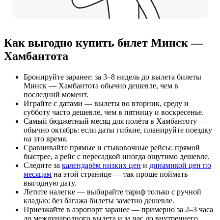
Как выгодно купить билет Минск —
Хамбантота
Бронируйте заранее: за 3–8 недель до вылета билеты
Минск — Хамбантота обычно дешевле, чем в
последний момент.
Играйте с датами — вылеты во вторник, среду и
субботу часто дешевле, чем в пятницу и воскресенье.
Самый бюджетный месяц для полёта в Хамбантоту —
обычно октябрь: если даты гибкие, планируйте поездку
на это время.
Сравнивайте прямые и стыковочные рейсы: прямой
быстрее, а рейс с пересадкой иногда ощутимо дешевле.
Следите за
календарём низких цен
и
динамикой цен по
месяцам
на этой странице — так проще поймать
выгодную дату.
Летите налегке — выбирайте тариф только с ручной
кладью: без багажа билеты заметно дешевле.
Приезжайте в аэропорт заранее — примерно за 2–3 часа
до международного вылета и за час до внутреннего.