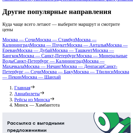
Другие популярные направления
Куда чаще всего летают — выберите маршрут и смотрите
цены
Москва — Сочи
Москва — Стамбул
Москва —
Калининград
Москва — Пхукет
Москва — Анталья
Москва —
Ереван
Москва — Дубай
Москва — Ташкент
Москва —
Бангкок
Москва — Санкт-Петербург
Москва — Минеральные
Воды
Санкт-Петербург — Калининград
Москва —
Махачкала
Москва — Нячанг
Москва — Денпасар
Санкт-
Петербург — Сочи
Москва — Баку
Москва — Тбилиси
Москва
— Пекин
Москва — Шанхай
Главная
Авиабилеты
Рейсы из Минска
Минск — Хамбантота
Рассылка с выгодными
предложениями