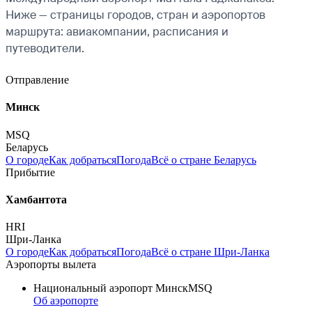
Ниже — страницы городов, стран и аэропортов
маршрута: авиакомпании, расписания и
путеводители.
Отправление
Минск
MSQ
Беларусь
О городе
Как добраться
Погода
Всё о стране Беларусь
Прибытие
Хамбантота
HRI
Шри-Ланка
О городе
Как добраться
Погода
Всё о стране Шри-Ланка
Аэропорты вылета
Национальный аэропорт Минск
MSQ
Об аэропорте