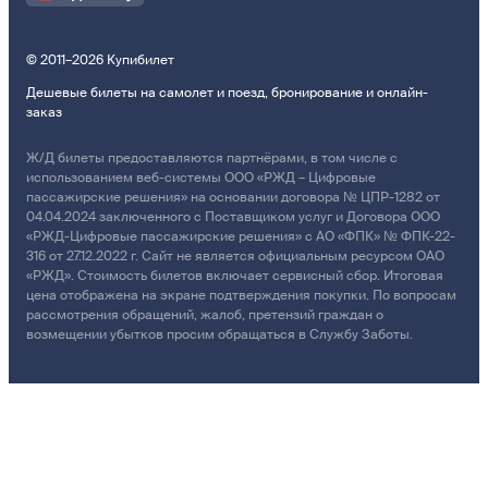
© 2011–2026 Купибилет
Дешевые билеты на самолет и поезд, бронирование и онлайн-
заказ
Ж/Д билеты предоставляются партнёрами, в том числе с
использованием веб-системы ООО «РЖД – Цифровые
пассажирские решения» на основании договора № ЦПР-1282 от
04.04.2024 заключенного с Поставщиком услуг и Договора ООО
«РЖД-Цифровые пассажирские решения» с АО «ФПК» № ФПК-22-
316 от 27.12.2022 г. Сайт не является официальным ресурсом ОАО
«РЖД». Стоимость билетов включает сервисный сбор. Итоговая
цена отображена на экране подтверждения покупки. По вопросам
рассмотрения обращений, жалоб, претензий граждан о
возмещении убытков просим обращаться в Службу Заботы.