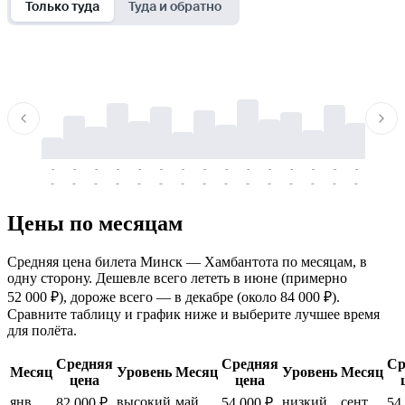
Только туда
Туда и обратно
-
-
-
-
-
-
-
-
-
-
-
-
-
-
-
-
-
-
-
-
-
-
-
-
-
-
-
-
-
-
-
-
-
-
Цены по месяцам
Средняя цена билета Минск — Хамбантота по месяцам, в
одну сторону. Дешевле всего лететь в июне (примерно
52 000 ₽), дороже всего — в декабре (около 84 000 ₽).
Сравните таблицу и график ниже и выберите лучшее время
для полёта.
Средняя
Средняя
Ср
Месяц
Уровень
Месяц
Уровень
Месяц
цена
цена
янв.
высокий
май
низкий
сент.
82 000 ₽
54 000 ₽
54