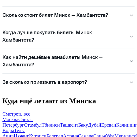
Сколько стоит билет Минск — Хамбантота?
Когда лучше покупать билеты Минск —
Хамбантота?
Как найти дешёвые авиабилеты Минск —
Хамбантота?
За сколько приезжать в аэропорт?
Куда ещё летают из Минска
Смотреть все
Москва
Санкт-
Петербург
Стамбул
Тбилиси
Ташкент
Баку
Дубай
Ереван
Калининг
Воды
Тель-
Авив
Нячанг
Кутаиси
Белград
Астана
Самара
Санья
Уфа
Мурманск