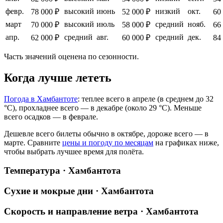
февр.
высокий
июнь
низкий
окт.
78 000 ₽
52 000 ₽
60
март
высокий
июль
средний
нояб.
70 000 ₽
58 000 ₽
66
апр.
средний
авг.
средний
дек.
62 000 ₽
60 000 ₽
84
Часть значений оценена по сезонности.
Когда лучше лететь
Погода в Хамбантоте
: теплее всего в апреле (в среднем до 32
°C), прохладнее всего — в декабре (около 29 °C). Меньше
всего осадков — в феврале.
Дешевле всего билеты обычно в октябре, дороже всего — в
марте.
Сравните
цены и погоду по месяцам
на графиках ниже,
чтобы выбрать лучшее время для полёта.
Температура · Хамбантота
Сухие и мокрые дни · Хамбантота
Скорость и направление ветра · Хамбантота