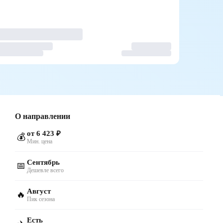
О направлении
от 6 423 ₽
💰
Мин. цена
Сентябрь
📅
Дешевле всего
Август
🔥
Пик сезона
Есть