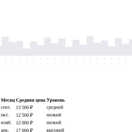
-
-
-
-
-
-
-
-
-
-
-
-
-
-
-
-
-
-
-
-
-
-
-
-
-
-
-
-
-
-
-
-
-
-
-
-
Месяц
Средняя цена
Уровень
сент.
средний
13 500 ₽
окт.
низкий
12 500 ₽
нояб.
низкий
12 000 ₽
дек.
высокий
17 000 ₽