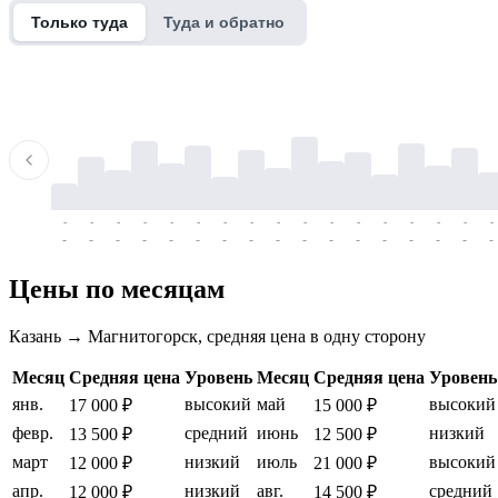
Только туда
Туда и обратно
-
-
-
-
-
-
-
-
-
-
-
-
-
-
-
-
-
-
-
-
-
-
-
-
-
-
-
-
-
-
-
-
-
-
Цены по месяцам
Казань → Магнитогорск, средняя цена в одну сторону
Месяц
Средняя цена
Уровень
Месяц
Средняя цена
Уровень
янв.
высокий
май
высокий
17 000 ₽
15 000 ₽
февр.
средний
июнь
низкий
13 500 ₽
12 500 ₽
март
низкий
июль
высокий
12 000 ₽
21 000 ₽
апр.
низкий
авг.
средний
12 000 ₽
14 500 ₽