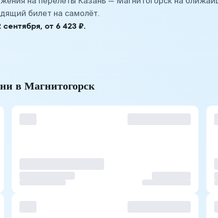
жения на перелёты Казань — Магнитогорск на ближай
дящий билет на самолёт.
ентября, от 6 423 ₽.
ани в Магнитогорск