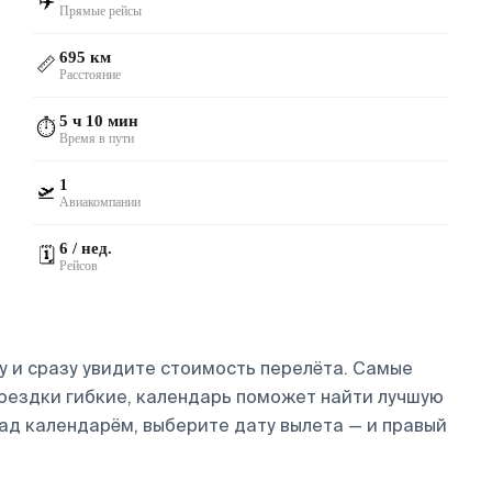
✈️
Прямые рейсы
695 км
📏
Расстояние
5 ч 10 мин
⏱️
Время в пути
1
🛫
Авиакомпании
6 / нед.
🗓️
Рейсов
 и сразу увидите стоимость перелёта. Самые
 поездки гибкие, календарь поможет найти лучшую
над календарём, выберите дату вылета — и правый