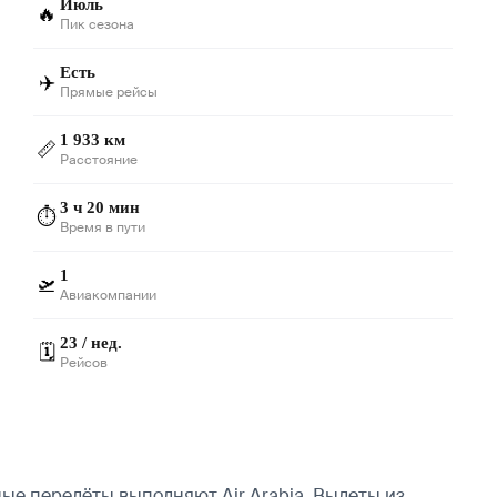
Июль
🔥
Пик сезона
Есть
✈️
Прямые рейсы
1 933 км
📏
Расстояние
3 ч 20 мин
⏱️
Время в пути
1
🛫
Авиакомпании
23 / нед.
🗓️
Рейсов
ые перелёты выполняют Air Arabia.
Вылеты из