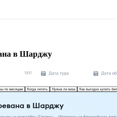
ана в Шарджу
SHJ
Дата туда
Дата о
ны по месяцам
Когда лететь
Нужна ли виза
Как выгодно купить би
ревана в Шарджу