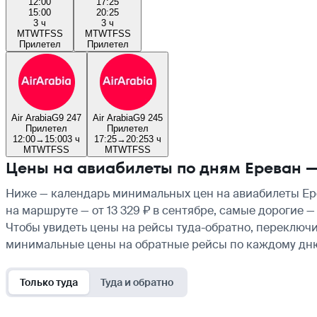
12:00
17:25
15:00
20:25
3 ч
3 ч
M
T
W
T
F
S
S
M
T
W
T
F
S
S
Прилетел
Прилетел
Air Arabia
G9 247
Air Arabia
G9 245
Прилетел
Прилетел
12:00
→
15:00
3 ч
17:25
→
20:25
3 ч
M
T
W
T
F
S
S
M
T
W
T
F
S
S
Цены на авиабилеты по дням Ереван
Ниже — календарь минимальных цен на авиабилеты Ер
на маршруте — от 13 329 ₽ в сентябре, самые дорогие 
Чтобы увидеть цены на рейсы туда-обратно, переключи
минимальные цены на обратные рейсы по каждому дн
Только туда
Туда и обратно