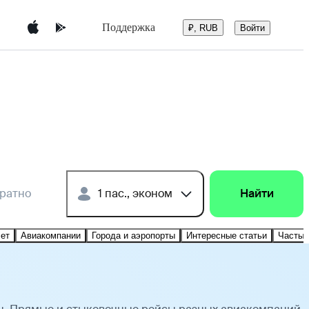
Поддержка
Войти
₽, RUB
братно
1 пас., эконом
Найти
лет
Авиакомпании
Города и аэропорты
Интересные статьи
Частые