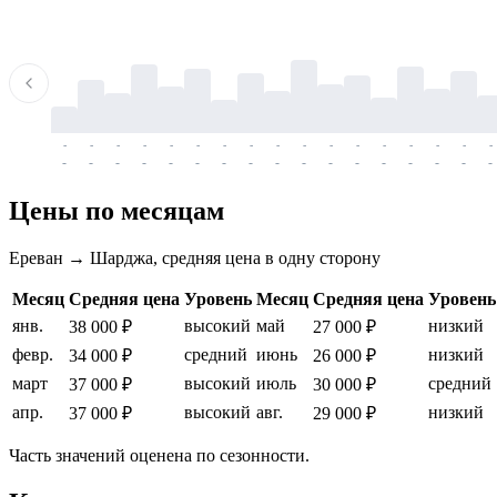
-
-
-
-
-
-
-
-
-
-
-
-
-
-
-
-
-
-
-
-
-
-
-
-
-
-
-
-
-
-
-
-
-
-
Цены по месяцам
Ереван → Шарджа, средняя цена в одну сторону
Месяц
Средняя цена
Уровень
Месяц
Средняя цена
Уровень
янв.
высокий
май
низкий
38 000 ₽
27 000 ₽
февр.
средний
июнь
низкий
34 000 ₽
26 000 ₽
март
высокий
июль
средний
37 000 ₽
30 000 ₽
апр.
высокий
авг.
низкий
37 000 ₽
29 000 ₽
Часть значений оценена по сезонности.