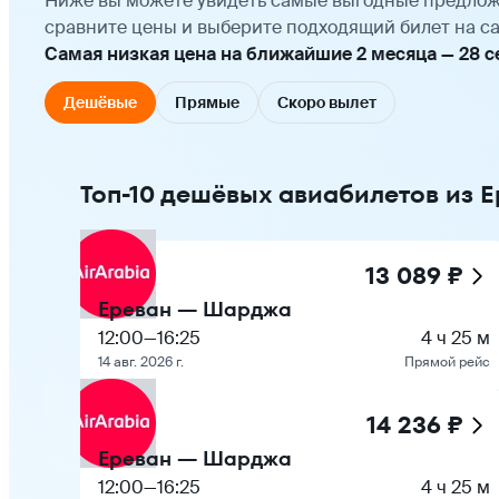
Ниже вы можете увидеть самые выгодные предлож
сравните цены и выберите подходящий билет на са
Самая низкая цена на ближайшие 2 месяца — 28 сен
Дешёвые
Прямые
Скоро вылет
Топ-10 дешёвых авиабилетов из 
13 089 ₽
Ереван — Шарджа
12:00
—
16:25
4 ч 25 м
14 авг. 2026 г.
Прямой рейс
14 236 ₽
Ереван — Шарджа
12:00
—
16:25
4 ч 25 м