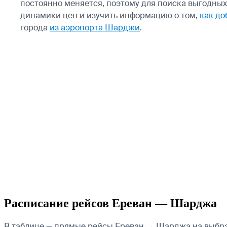
постоянно меняется, поэтому для поиска выгодны
динамики цен и изучить информацию о том,
как до
города
из аэропорта Шарджи
.
Расписание рейсов Ереван — Шарджа
В таблице — прямые рейсы Ереван → Шарджа на выбранн