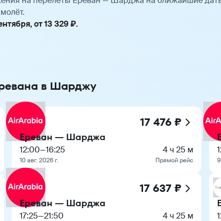
ения на перелёты Ереван — Шарджа на ближайшие дат
молёт.
тября, от 13 329 ₽.
Еревана в Шарджу
17 476 ₽
Ереван — Шарджа
12:00
—
16:25
4 ч 25 м
10 авг. 2026 г.
Прямой рейс
9
17 637 ₽
Ереван — Шарджа
17:25
—
21:50
4 ч 25 м
1