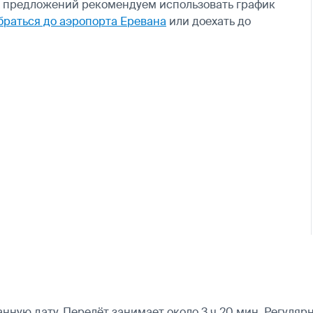
х предложений рекомендуем использовать график
браться до аэропорта Еревана
или доехать до
ую дату. Перелёт занимает около 3 ч 20 мин. Регулярн