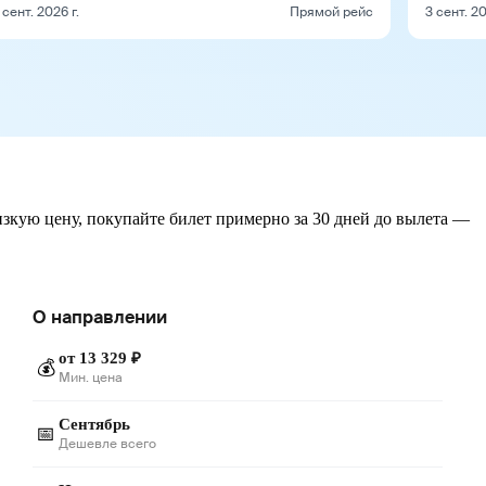
 сент. 2026 г.
Прямой рейс
3 сент. 20
изкую цену, покупайте билет примерно за 30 дней до вылета —
О направлении
от 13 329 ₽
💰
Мин. цена
Сентябрь
📅
Дешевле всего