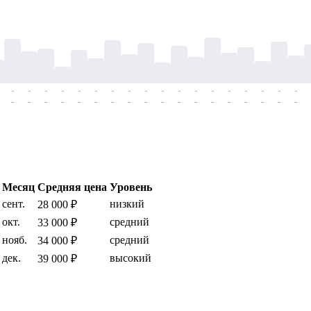
-
-
-
-
-
-
-
-
-
-
-
-
-
-
-
-
-
-
-
-
-
-
-
-
-
-
-
-
-
-
-
-
-
-
-
-
Месяц
Средняя цена
Уровень
сент.
низкий
28 000 ₽
окт.
средний
33 000 ₽
нояб.
средний
34 000 ₽
дек.
высокий
39 000 ₽