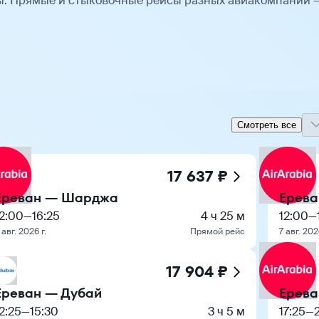
ы. Прямые и стыковочные рейсы разных авиакомпаний 
Смотреть все
17 637 ₽
Ереван — Шарджа
Ерев
12:00
—
16:25
4 ч 25 м
12:00
—
 авг. 2026 г.
Прямой рейс
7 авг. 202
17 904 ₽
Ереван — Дубай
Ерев
2:25
—
15:30
3 ч 5 м
17:25
—