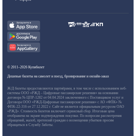
© 2011–2026 Купибилет
Дешевые билеты на самолет и поезд, бронирование и онлайн-заказ
Ж/Д билеты предоставляются партнёрами, в том числе с использованием веб-
системы ООО «РЖД – Цифровые пассажирские решения» на основании
договора № ЦПР-1282 от 04.04.2024 заключенного с Поставщиком услуг и
Договора ООО «РЖД-Цифровые пассажирские решения» с АО «ФПК» №
ФПК-22-316 от 27.12.2022 г. Сайт не является официальным ресурсом ОАО
«РЖД». Стоимость билетов включает сервисный сбор. Итоговая цена
отображена на экране подтверждения покупки. По вопросам рассмотрения
обращений, жалоб, претензий граждан о возмещении убытков просим
обращаться в Службу Заботы.