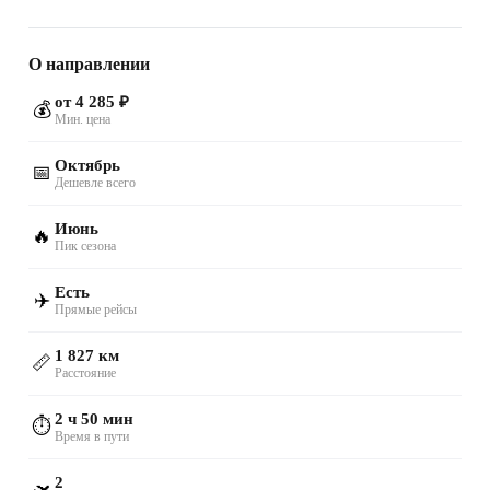
О направлении
от 4 285 ₽
💰
Мин. цена
Октябрь
📅
Дешевле всего
Июнь
🔥
Пик сезона
Есть
✈️
Прямые рейсы
1 827 км
📏
Расстояние
2 ч 50 мин
⏱️
Время в пути
2