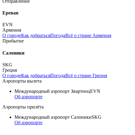
Отправление
Ереван
EVN
Армения
О городе
Как добраться
Погода
Всё о стране Армения
Прибытие
Салоники
SKG
Греция
О городе
Как добраться
Погода
Всё о стране Греция
Аэропорты вылета
Международный аэропорт Звартноц
EVN
Об аэропорте
Аэропорты прилёта
Международный аэропорт Салоники
SKG
Об аэропорте