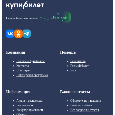
Тапни сюда
Сервис билетных лазеек
Компания
Помощь
Главное о Купибилете
База знаний
Контакты
Где мой билет
Пресс-центр
Блог
Партнерская программа
Информация
Важные ответы
Акции и распродажи
Оформление и покупка
Безопасность
Возврат и обмен
Конфиденциальность
Все вопросы и ответы
Оферта