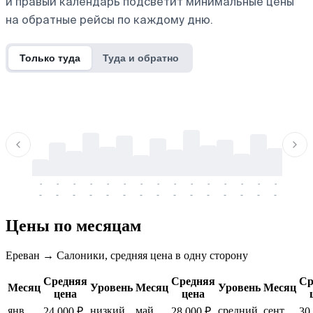
и правый календарь подсветит минимальные цены
на обратные рейсы по каждому дню.
Только туда
Туда и обратно
-
-
-
-
-
-
-
-
-
-
-
-
-
-
-
-
-
-
-
-
-
-
-
-
-
-
-
-
-
-
-
-
-
-
Цены по месяцам
Ереван → Салоники, средняя цена в одну сторону
Средняя
Средняя
Ср
Месяц
Уровень
Месяц
Уровень
Месяц
цена
цена
янв.
низкий
май
средний
сент.
24 000 ₽
28 000 ₽
30