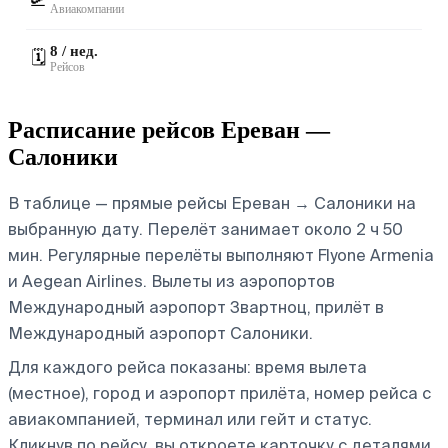
🛫
Авиакомпании
8 / нед.
🗓️
Рейсов
Расписание рейсов Ереван —
Салоники
В таблице — прямые рейсы Ереван → Салоники на
выбранную дату. Перелёт занимает около 2 ч 50
мин. Регулярные перелёты выполняют Flyone Armenia
и Aegean Airlines.
Вылеты из аэропортов
Международный аэропорт Звартноц, прилёт в
Международный аэропорт Салоники.
Для каждого рейса показаны: время вылета
(местное), город и аэропорт прилёта, номер рейса с
авиакомпанией, терминал или гейт и статус.
Кликнув по рейсу, вы откроете карточку с деталями