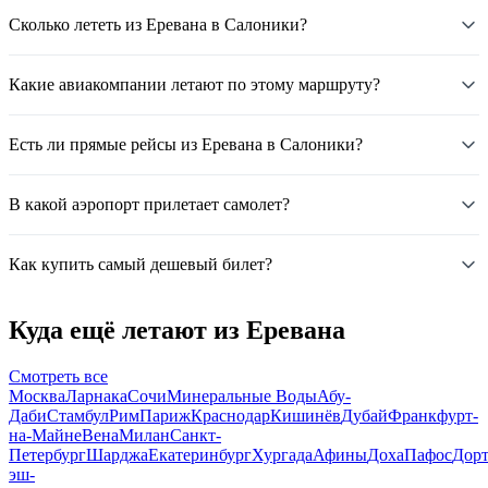
Сколько лететь из Еревана в Салоники?
Какие авиакомпании летают по этому маршруту?
Есть ли прямые рейсы из Еревана в Салоники?
В какой аэропорт прилетает самолет?
Как купить самый дешевый билет?
Куда ещё летают из Еревана
Смотреть все
Москва
Ларнака
Сочи
Минеральные Воды
Абу-
Даби
Стамбул
Рим
Париж
Краснодар
Кишинёв
Дубай
Франкфурт-
на-Майне
Вена
Милан
Санкт-
Петербург
Шарджа
Екатеринбург
Хургада
Афины
Доха
Пафос
Дор
эш-