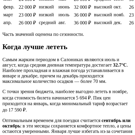
февр.
низкий
июнь
высокий
окт.
22 000 ₽
32 000 ₽
26
март
низкий
июль
высокий
нояб.
23 000 ₽
36 000 ₽
23
апр.
средний
авг.
высокий
дек.
26 000 ₽
36 000 ₽
26
Часть значений оценена по сезонности.
Когда лучше лететь
Самым жарким периодом в Салониках являются июль и
август, когда средняя дневная температура достигает
32.7°C
.
Наиболее прохладная и влажная погода устанавливается в
январе и декабре, причем на декабрь приходится
максимальное количество осадков — более 70 мм.
С точки зрения бюджета, наиболее выгодно лететь в ноябре,
когда стоимость билета начинается 5 694 ₽. Пик цен
приходится на январь, когда минимальный тариф возрастает
до 17 590 ₽.
Оптимальным временем для поездки считается
сентябрь или
октябрь
: в эти месяцы сохраняется комфортное тепло, а цены
остаются умеренными. Января лучше избегать из-за сочетания