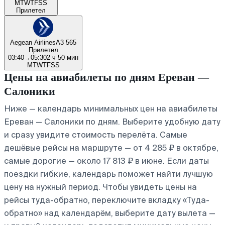
M
T
W
T
F
S
S
Прилетел
Aegean Airlines
A3 565
Прилетел
03:40
→
05:30
2 ч 50 мин
M
T
W
T
F
S
S
Цены на авиабилеты по дням Ереван —
Салоники
Ниже — календарь минимальных цен на авиабилеты
Ереван — Салоники по дням. Выберите удобную дату
и сразу увидите стоимость перелёта. Самые
дешёвые рейсы на маршруте — от 4 285 ₽ в октябре,
самые дорогие — около 17 813 ₽ в июне. Если даты
поездки гибкие, календарь поможет найти лучшую
цену на нужный период. Чтобы увидеть цены на
рейсы туда-обратно, переключите вкладку «Туда-
обратно» над календарём, выберите дату вылета —