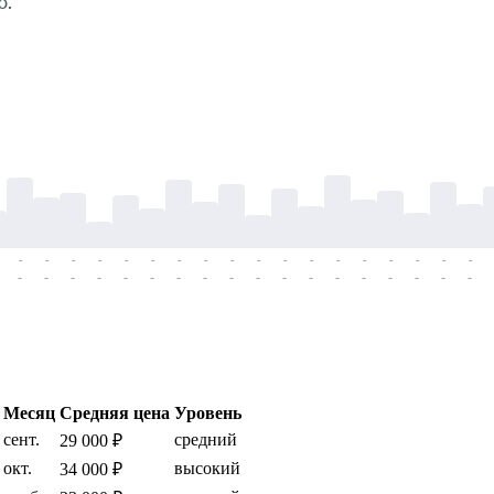
ю.
-
-
-
-
-
-
-
-
-
-
-
-
-
-
-
-
-
-
-
-
-
-
-
-
-
-
-
-
-
-
-
-
-
-
-
-
Месяц
Средняя цена
Уровень
сент.
средний
29 000 ₽
окт.
высокий
34 000 ₽