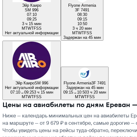
Эйр Каиро
Flyone Armenia
SM 996
3F 7491
07:10
08:30
09:25
09:15
3 ч 15 мин
10:50
M
T
W
T
F
S
S
3 ч 20 мин
Нет актуальной информации
M
T
W
T
F
S
S
Задержан на 45 мин
Эйр Каиро
SM 996
Flyone Armenia
3F 7491
Нет актуальной информации
Задержан на 45 мин
07:10
→
09:25
3 ч 15 мин
09:15
→
10:50
3 ч 20 мин
M
T
W
T
F
S
S
M
T
W
T
F
S
S
Цены на авиабилеты по дням Ереван 
Ниже — календарь минимальных цен на авиабилеты Ере
на маршруте — от 9 679 ₽ в сентябре, самые дорогие —
Чтобы увидеть цены на рейсы туда-обратно, переключи