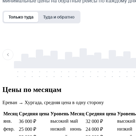
минимальные цены на обратные рейсы по каждому дн
Только туда
Туда и обратно
-
-
-
-
-
-
-
-
-
-
-
-
-
-
-
-
-
-
-
-
-
-
-
-
-
-
-
-
-
-
-
-
-
-
Цены по месяцам
Ереван → Хургада, средняя цена в одну сторону
Месяц
Средняя цена
Уровень
Месяц
Средняя цена
Уровень
янв.
высокий
май
высокий
36 000 ₽
32 000 ₽
февр.
низкий
июнь
низкий
25 000 ₽
24 000 ₽