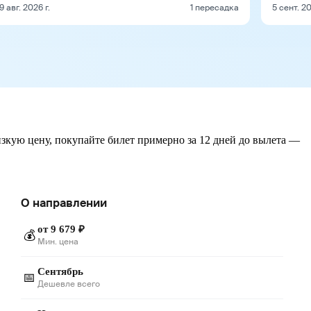
9 авг. 2026 г.
1 пересадка
5 сент. 20
изкую цену, покупайте билет примерно за 12 дней до вылета —
О направлении
от 9 679 ₽
💰
Мин. цена
Сентябрь
📅
Дешевле всего