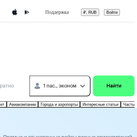
Поддержка
Войти
₽, RUB
братно
1 пас., эконом
Найти
лет
Авиакомпании
Города и аэропорты
Интересные статьи
Частые