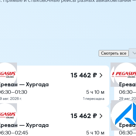
ы. Прямые и стыковочные рейсы разных авиакомпаний —
Смотреть все
15 462 ₽
Ереван — Хургада
Ерева
06:30
—
01:30
5 ч 10 м
06:30
9 авг. 2026 г.
1 пересадка
29 авг. 20
15 462 ₽
Ереван — Хургада
Ерева
06:30
—
02:45
5 ч 10 м
06:30