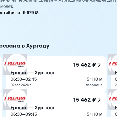
ения на перелёты Ереван — Хургада на ближайшие дат
молёт.
тября, от 9 679 ₽.
ревана в Хургаду
15 462 ₽
Ереван — Хургада
06:30
—
02:45
5 ч 10 м
29 авг. 2026 г.
1 пересадка
2
15 462 ₽
Ереван — Хургада
06:30
—
09:45
5 ч 10 м