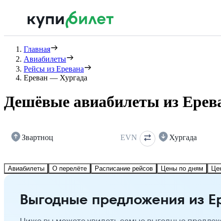
Главная
Авиабилеты
Рейсы из Еревана
Ереван — Хургада
Дешёвые авиабилеты из Ерева
Звартноц
EVN
Хургада
Авиабилеты
О перелёте
Расписание рейсов
Цены по дням
Це
Выгодные предложения из Е