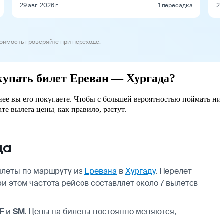
29 авг. 2026 г.
1 пересадка
2
тоимость проверяйте при переходе.
окупать билет Ереван — Хургада?
анее вы его покупаете. Чтобы с большей вероятностью поймать н
ате вылета цены, как правило, растут.
да
илеты по маршруту из
Еревана
в
Хургаду
. Перелет
и этом частота рейсов составляет около 7 вылетов
F
и
SM
. Цены на билеты постоянно меняются,