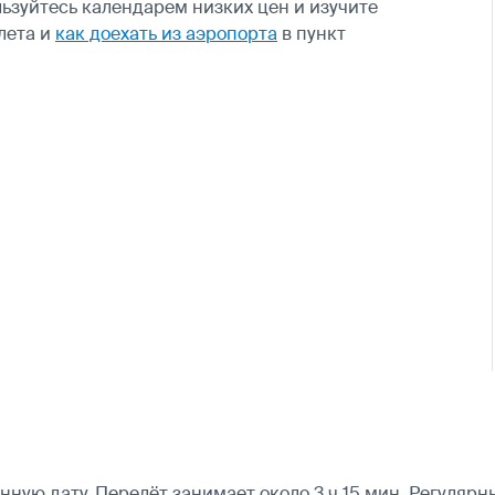
ьзуйтесь календарем низких цен и изучите
лета и
как доехать из аэропорта
в пункт
ную дату. Перелёт занимает около 3 ч 15 мин. Регулярн