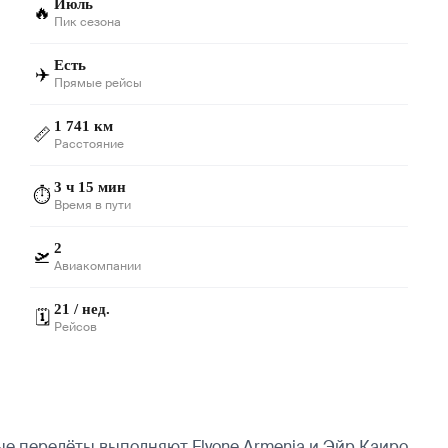
Июль
🔥
Пик сезона
Есть
✈️
Прямые рейсы
1 741 км
📏
Расстояние
3 ч 15 мин
⏱️
Время в пути
2
🛫
Авиакомпании
21 / нед.
🗓️
Рейсов
ые перелёты выполняют Flyone Armenia и Эйр Каиро.