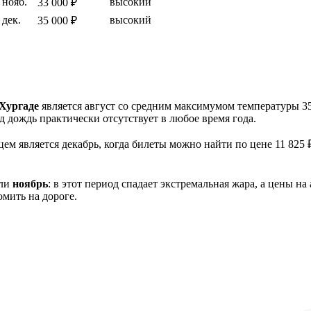
нояб.
высокий
33 000 ₽
дек.
высокий
35 000 ₽
Хургаде
является август со средним максимумом температуры 35
од дождь практически отсутствует в любое время года.
ем является декабрь, когда билеты можно найти по цене 11 825 
ли
ноябрь
: в этот период спадает экстремальная жара, а цены 
мить на дороге.