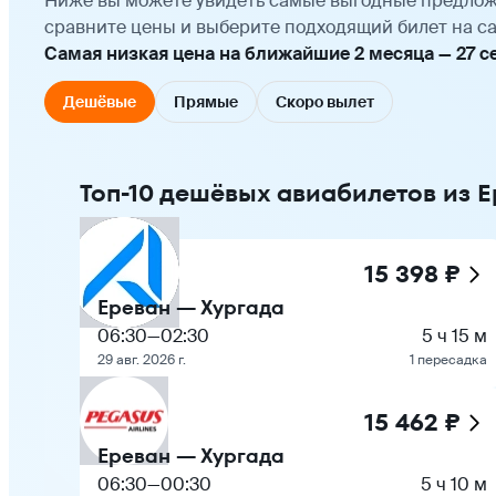
Ниже вы можете увидеть самые выгодные предлож
сравните цены и выберите подходящий билет на са
Самая низкая цена на ближайшие 2 месяца — 27 сен
Дешёвые
Прямые
Скоро вылет
Топ-10 дешёвых авиабилетов из Е
15 398 ₽
Ереван — Хургада
06:30
—
02:30
5 ч 15 м
29 авг. 2026 г.
1 пересадка
15 462 ₽
Ереван — Хургада
06:30
—
00:30
5 ч 10 м