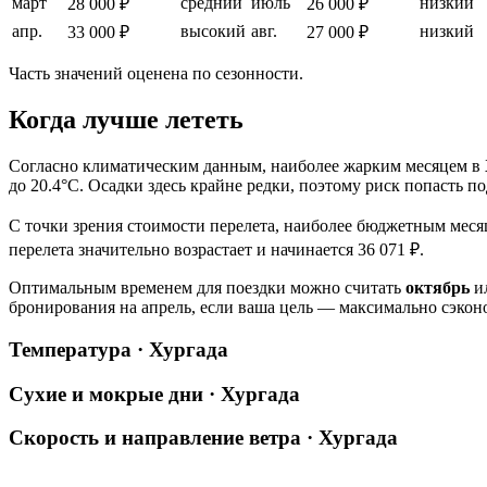
март
средний
июль
низкий
28 000 ₽
26 000 ₽
апр.
высокий
авг.
низкий
33 000 ₽
27 000 ₽
Часть значений оценена по сезонности.
Когда лучше лететь
Согласно климатическим данным, наиболее жарким месяцем в
до 20.4°C. Осадки здесь крайне редки, поэтому риск попасть п
С точки зрения стоимости перелета, наиболее бюджетным месяц
перелета значительно возрастает и начинается 36 071 ₽.
Оптимальным временем для поездки можно считать
октябрь
и
бронирования на апрель, если ваша цель — максимально сэконо
Температура · Хургада
Сухие и мокрые дни · Хургада
Скорость и направление ветра · Хургада