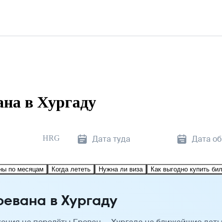
на в Хургаду
HRG
Дата туда
Дата о
ны по месяцам
Когда лететь
Нужна ли виза
Как выгодно купить би
ревана в Хургаду