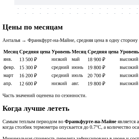
-
-
-
-
-
-
-
-
-
-
-
-
-
-
-
-
-
-
-
-
-
-
-
-
-
-
-
-
-
-
-
-
-
-
Цены по месяцам
Анталья → Франкфурт-на-Майне, средняя цена в одну сторону
Месяц
Средняя цена
Уровень
Месяц
Средняя цена
Уровень
янв.
низкий
май
высокий
13 500 ₽
18 900 ₽
февр.
средний
июнь
высокий
15 300 ₽
19 800 ₽
март
средний
июль
высокий
16 200 ₽
20 700 ₽
апр.
низкий
авг.
высокий
12 600 ₽
19 800 ₽
Часть значений оценена по сезонности.
Когда лучше лететь
Самым теплым периодом во
Франкфурте-на-Майне
является 
когда столбик термометра опускается до 0.7°C, а количество ос
Минимальная стоимость перелета зафиксирована в июне и состав