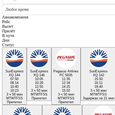
Любое время
Авиакомпания
Рейс
Вылет
Прилёт
В пути
Дни
Статус
SunExpress
SunExpress
Pegasus Airlines
SunExpress
XQ 144
XQ 146
PC 5035
XQ 142
07:50
10:05
11:35
15:50
08:14
10:29
12:34
16:11
10:40
12:55
14:25
18:40
10:23
3 ч 50 мин
15:02
3 ч 50 мин
3 ч 50 мин
M
T
W
T
F
S
S
3 ч 50 мин
M
T
W
T
F
S
S
M
T
W
T
F
S
S
Прилетел
M
T
W
T
F
S
S
Задержан на 21 мин
Прилетел
Прилетел