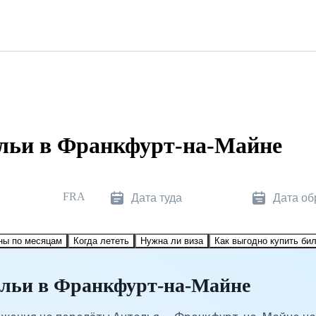
льи в Франкфурт-на-Майне
FRA
Дата туда
Дата об
ны по месяцам
Когда лететь
Нужна ли виза
Как выгодно купить би
альи в Франкфурт-на-Майне