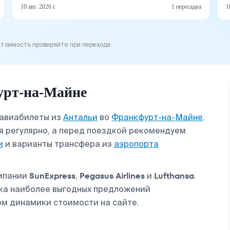
10 авг. 2026 г.
1 пересадка
1
стоимость проверяйте при переходе.
урт-на-Майне
 авиабилеты из
Антальи
во
Франкфурт-на-Майне
.
 регулярно, а перед поездкой рекомендуем
и
и варианты трансфера из
аэропорта
SunExpress
Pegasus Airlines
Lufthansa
омпании
,
и
.
ска наиболее выгодных предложений
ом динамики стоимости на сайте.