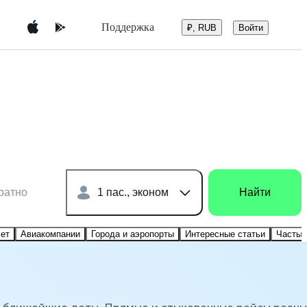
Поддержка
Войти
₽, RUB
ратно
1 пас., эконом
Найти
лет
Авиакомпании
Города и аэропорты
Интересные статьи
Частые