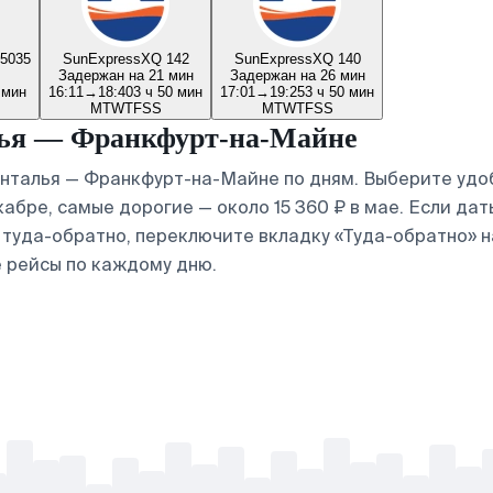
5035
SunExpress
XQ 142
SunExpress
XQ 140
Задержан на 21 мин
Задержан на 26 мин
 мин
16:11
→
18:40
3 ч 50 мин
17:01
→
19:25
3 ч 50 мин
M
T
W
T
F
S
S
M
T
W
T
F
S
S
лья — Франкфурт-на-Майне
нталья — Франкфурт-на-Майне по дням. Выберите удоб
абре, самые дорогие — около 15 360 ₽ в мае. Если да
ы туда-обратно, переключите вкладку «Туда-обратно» 
 рейсы по каждому дню.