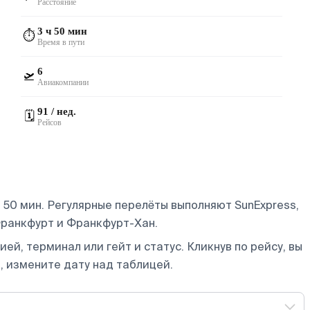
Расстояние
3 ч 50 мин
⏱️
Время в пути
6
🛫
Авиакомпании
91 / нед.
🗓️
Рейсов
50 мин. Регулярные перелёты выполняют SunExpress,
Франкфурт и Франкфурт-Хан.
ей, терминал или гейт и статус. Кликнув по рейсу, вы
, измените дату над таблицей.