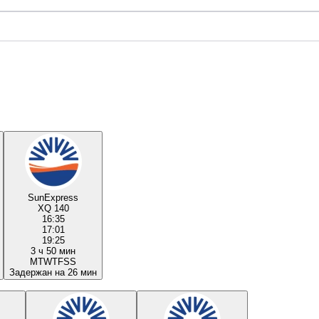
SunExpress
XQ 140
16:35
17:01
19:25
3 ч 50 мин
M
T
W
T
F
S
S
Задержан на 26 мин