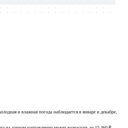
-
-
-
-
-
-
-
-
-
-
-
-
-
-
-
-
-
-
-
-
-
-
-
-
-
-
-
-
-
-
-
-
-
-
-
-
-
-
олодная и влажная погода наблюдается в январе и декабре,
та на данном направлении может возрастать до 15 360 ₽,