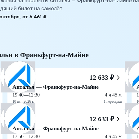
жения на перелёты Анталья — Франкфурт-на-Майне на
дящий билет на самолёт.
тября, от 6 461 ₽.
тальи в Франкфурт-на-Майне
12 633 ₽
Анталья — Франкфурт-на-Майне
19:40
—
12:30
4 ч 45 м
1
10 авг. 2026 г.
1 пересадка
1
12 633 ₽
Анталья — Франкфурт-на-Майне
17:50
—
12:30
4 ч 45 м
1