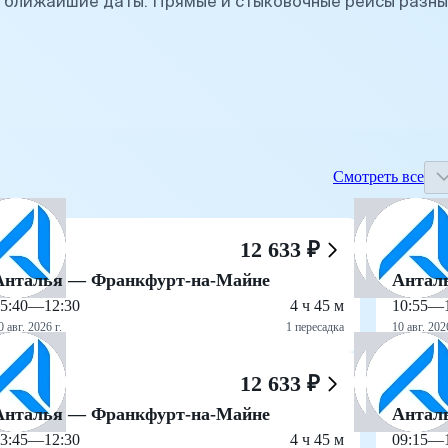
 ближайшие даты. Прямые и стыковочные рейсы разны
Смотреть все
12 633 ₽
Анталья — Франкфурт-на-Майне
Антал
5:40
—
12:30
4 ч 45 м
10:55
—
0 авг. 2026 г.
1 пересадка
10 авг. 2026
12 633 ₽
Анталья — Франкфурт-на-Майне
Антал
3:45
—
12:30
4 ч 45 м
09:15
—