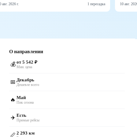
0 авг. 2026 г.
1 пересадка
10 авг. 2026
О направлении
от 5 542 ₽
💰
Мин. цена
Декабрь
📅
Дешевле всего
Май
🔥
Пик сезона
Есть
✈️
Прямые рейсы
2 293 км
📏