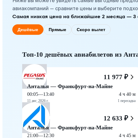
Ниже вы можете увидеть самые выгодные предло
авиакомпаний — сравните цены и выберите подхо
Самая низкая цена на ближайшие 2 месяца — 3 ок
Дешёвые
Прямые
Скоро вылет
Топ-10 дешёвых авиабилетов из Ан
11 977 ₽
Анталья — Франкфурт-на-Майне
00:05
—
13:40
4 ч 40 м
11 авг. 2026 г.
1 пересадка
12 633 ₽
Анталья — Франкфурт-на-Майне
21:00
—
12:30
4 ч 45 м