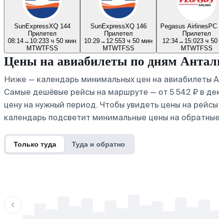
SunExpress
XQ 144
SunExpress
XQ 146
Pegasus Airlines
PC 
Прилетел
Прилетел
Прилетел
08:14
→
10:23
3 ч 50 мин
10:29
→
12:55
3 ч 50 мин
12:34
→
15:02
3 ч 50
M
T
W
T
F
S
S
M
T
W
T
F
S
S
M
T
W
T
F
S
S
Цены на авиабилеты по дням Анта
Ниже — календарь минимальных цен на авиабилеты А
Самые дешёвые рейсы на маршруте — от 5 542 ₽ в дек
цену на нужный период. Чтобы увидеть цены на рейс
календарь подсветит минимальные цены на обратные
Только туда
Туда и обратно