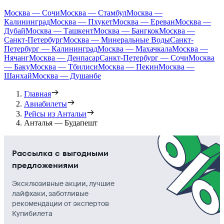
Москва — Сочи
Москва — Стамбул
Москва —
Калининград
Москва — Пхукет
Москва — Ереван
Москва —
Дубай
Москва — Ташкент
Москва — Бангкок
Москва —
Санкт-Петербург
Москва — Минеральные Воды
Санкт-
Петербург — Калининград
Москва — Махачкала
Москва —
Нячанг
Москва — Денпасар
Санкт-Петербург — Сочи
Москва
— Баку
Москва — Тбилиси
Москва — Пекин
Москва —
Шанхай
Москва — Душанбе
Главная
Авиабилеты
Рейсы из Антальи
Анталья — Будапешт
Рассылка с выгодными
предложениями
Эксклюзивные акции, лучшие
лайфхаки, заботливые
рекомендации от экспертов
Купибилета