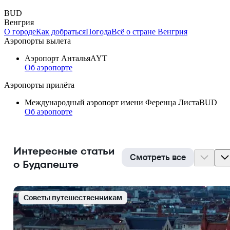
BUD
Венгрия
О городе
Как добраться
Погода
Всё о стране Венгрия
Аэропорты вылета
Аэропорт Анталья
AYT
Об аэропорте
Аэропорты прилёта
Международный аэропорт имени Ференца Листа
BUD
Об аэропорте
Интересные статьи
Смотреть все
о Будапеште
Cоветы путешественникам