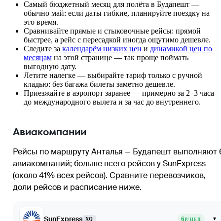
Самый бюджетный месяц для полёта в Будапешт —
обычно май: если даты гибкие, планируйте поездку на
это время.
Сравнивайте прямые и стыковочные рейсы: прямой
быстрее, а рейс с пересадкой иногда ощутимо дешевле.
Следите за
календарём низких цен
и
динамикой цен по
месяцам
на этой странице — так проще поймать
выгодную дату.
Летите налегке — выбирайте тариф только с ручной
кладью: без багажа билеты заметно дешевле.
Приезжайте в аэропорт заранее — примерно за 2–3 часа
до международного вылета и за час до внутреннего.
Авиакомпании
Рейсы по маршруту Анталья — Будапешт выполняют 
авиакомпаний
; больше всего рейсов у
SunExpress
(около 41% всех рейсов)
. Сравните перевозчиков,
доли рейсов и расписание ниже.
SunExpress
6
▾
XQ
Р/НЕД