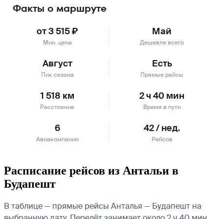
Факты о маршруте
от 3 515 ₽
Май
Мин. цена
Дешевле всего
Август
Есть
Пик сезона
Прямые рейсы
1 518 км
2 ч 40 мин
Расстояние
Время в пути
6
42 / нед.
Авиакомпании
Рейсов
Расписание рейсов из Антальи в
Будапешт
В таблице — прямые рейсы Анталья — Будапешт на
выбранную дату. Перелёт занимает около 2 ч 40 мин.