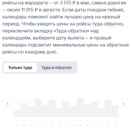
рейсы на маршруте — от 3 515 ₽ в мае, самые дорогие
— около 11 915 ₽ в августе. Если даты поездки гибкие,
календарь поможет найти лучшую цену на нужный
период. Чтобы увидеть цены на рейсы туда-обратно,
переключите вкладку «Туда-обратно» над
календарём, выберите дату вылета — и правый
календарь подсветит минимальные цены на обратные
рейсы по каждому дню.
Только туда
Туда и обратно
-
-
-
-
-
-
-
-
-
-
-
-
-
-
-
-
-
-
-
-
-
-
-
-
-
-
-
-
-
-
-
-
-
-