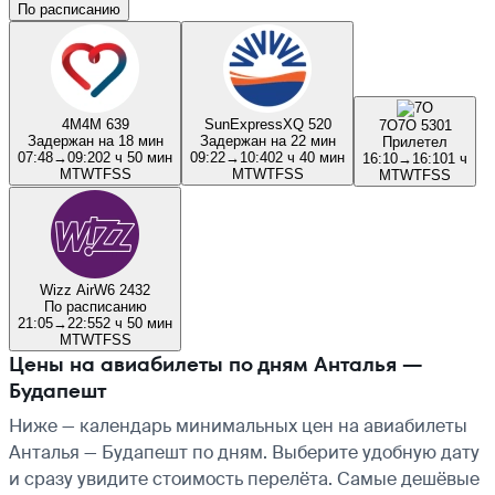
По расписанию
4M
4M 639
SunExpress
XQ 520
7O
7O 5301
Задержан на 18 мин
Задержан на 22 мин
Прилетел
07:48
→
09:20
2 ч 50 мин
09:22
→
10:40
2 ч 40 мин
16:10
→
16:10
1 ч
M
T
W
T
F
S
S
M
T
W
T
F
S
S
M
T
W
T
F
S
S
Wizz Air
W6 2432
По расписанию
21:05
→
22:55
2 ч 50 мин
M
T
W
T
F
S
S
Цены на авиабилеты по дням Анталья —
Будапешт
Ниже — календарь минимальных цен на авиабилеты
Анталья — Будапешт по дням. Выберите удобную дату
и сразу увидите стоимость перелёта. Самые дешёвые