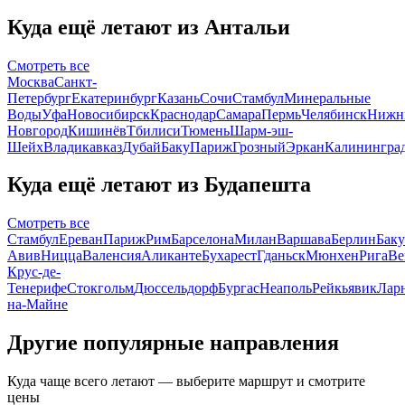
Куда ещё летают из Антальи
Смотреть все
Москва
Санкт-
Петербург
Екатеринбург
Казань
Сочи
Стамбул
Минеральные
Воды
Уфа
Новосибирск
Краснодар
Самара
Пермь
Челябинск
Нижн
Новгород
Кишинёв
Тбилиси
Тюмень
Шарм-эш-
Шейх
Владикавказ
Дубай
Баку
Париж
Грозный
Эркан
Калинингра
Куда ещё летают из Будапешта
Смотреть все
Стамбул
Ереван
Париж
Рим
Барселона
Милан
Варшава
Берлин
Баку
Авив
Ницца
Валенсия
Аликанте
Бухарест
Гданьск
Мюнхен
Рига
Ве
Крус-де-
Тенерифе
Стокгольм
Дюссельдорф
Бургас
Неаполь
Рейкьявик
Лар
на-Майне
Другие популярные направления
Куда чаще всего летают — выберите маршрут и смотрите
цены