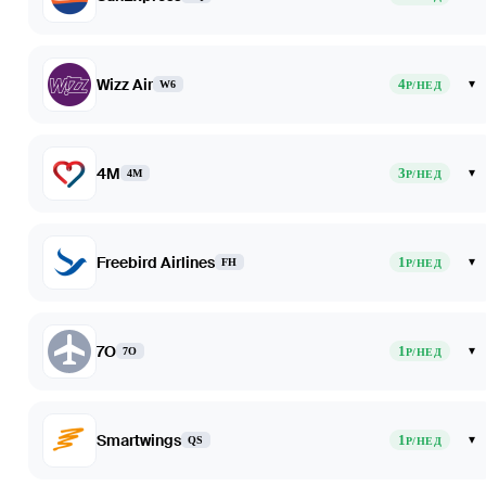
Wizz Air
4
▾
W6
Р/НЕД
4M
3
▾
4M
Р/НЕД
Freebird Airlines
1
▾
FH
Р/НЕД
7O
1
▾
7O
Р/НЕД
Smartwings
1
▾
QS
Р/НЕД