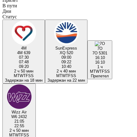
Прилёт
В пути
Дни
Статус
4M
SunExpress
7O
4M 639
XQ 520
7O 5301
07:30
09:00
16:10
07:48
09:22
16:10
09:20
10:40
1 ч
2 ч 50 мин
2 ч 40 мин
M
T
W
T
F
S
S
M
T
W
T
F
S
S
M
T
W
T
F
S
S
Прилетел
Задержан на 18 мин
Задержан на 22 мин
Wizz Air
W6 2432
21:05
22:55
2 ч 50 мин
M
T
W
T
F
S
S