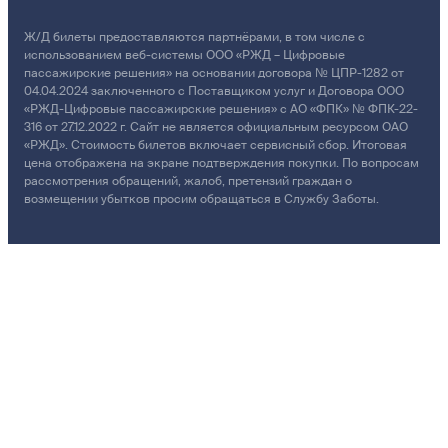
Ж/Д билеты предоставляются партнёрами, в том числе с
использованием веб-системы ООО «РЖД – Цифровые
пассажирские решения» на основании договора № ЦПР-1282 от
04.04.2024 заключенного с Поставщиком услуг и Договора ООО
«РЖД-Цифровые пассажирские решения» с АО «ФПК» № ФПК-22-
316 от 27.12.2022 г. Сайт не является официальным ресурсом ОАО
«РЖД». Стоимость билетов включает сервисный сбор. Итоговая
цена отображена на экране подтверждения покупки. По вопросам
рассмотрения обращений, жалоб, претензий граждан о
возмещении убытков просим обращаться в Службу Заботы.