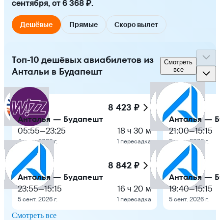
сентября, от 6 368 ₽.
Дешёвые
Прямые
Скоро вылет
Топ-10 дешёвых авиабилетов из
Смотреть
Антальи в Будапешт
все
8 423 ₽
Анталья — Будапешт
Анталья — 
05:55
—
23:25
18 ч 30 м
21:00
—
15:15
4 сент. 2026 г.
1 пересадка
5 сент. 2026 г.
8 842 ₽
Анталья — Будапешт
Анталья — 
23:55
—
15:15
16 ч 20 м
19:40
—
15:15
5 сент. 2026 г.
1 пересадка
5 сент. 2026 г.
Смотреть все