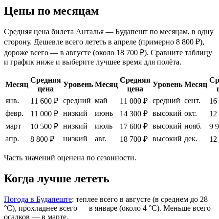
Цены по месяцам
Средняя цена билета Анталья — Будапешт по месяцам, в одну
сторону. Дешевле всего лететь в апреле (примерно 8 800 ₽),
дороже всего — в августе (около 18 700 ₽). Сравните таблицу
и график ниже и выберите лучшее время для полёта.
Средняя
Средняя
Ср
Месяц
Уровень
Месяц
Уровень
Месяц
цена
цена
янв.
средний
май
средний
сент.
11 600 ₽
11 000 ₽
16
февр.
низкий
июнь
высокий
окт.
11 000 ₽
14 300 ₽
12
март
низкий
июль
высокий
нояб.
10 500 ₽
17 600 ₽
9 
апр.
низкий
авг.
высокий
дек.
8 800 ₽
18 700 ₽
12
Часть значений оценена по сезонности.
Когда лучше лететь
Погода в Будапеште
: теплее всего в августе (в среднем до 28
°C), прохладнее всего — в январе (около 4 °C). Меньше всего
осадков — в марте.