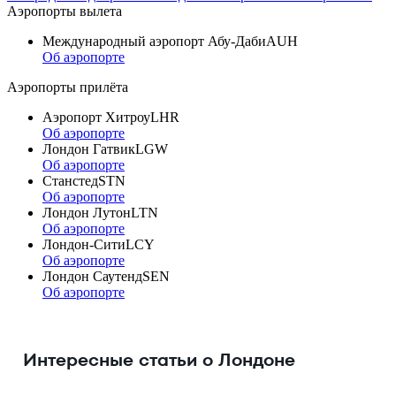
Аэропорты вылета
Международный аэропорт Абу-Даби
AUH
Об аэропорте
Аэропорты прилёта
Аэропорт Хитроу
LHR
Об аэропорте
Лондон Гатвик
LGW
Об аэропорте
Станстед
STN
Об аэропорте
Лондон Лутон
LTN
Об аэропорте
Лондон-Сити
LCY
Об аэропорте
Лондон Саутенд
SEN
Об аэропорте
Интересные статьи о Лондоне