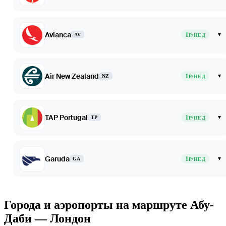
Avianca
1
▾
AV
Р/НЕД
Air New Zealand
1
▾
NZ
Р/НЕД
TAP Portugal
1
▾
TP
Р/НЕД
Garuda
1
▾
GA
Р/НЕД
Города и аэропорты на маршруте Абу-
Даби — Лондон