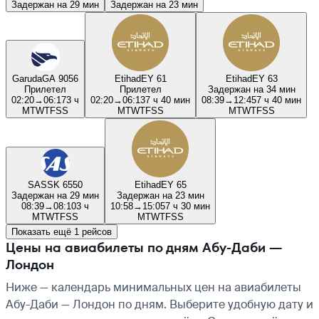
Задержан на 29 мин
Задержан на 23 мин
Garuda
GA 9056
Etihad
EY 61
Etihad
EY 63
Прилетел
Прилетел
Задержан на 34 мин
02:20
→
06:17
3 ч
02:20
→
06:13
7 ч 40 мин
08:39
→
12:45
7 ч 40 мин
M
T
W
T
F
S
S
M
T
W
T
F
S
S
M
T
W
T
F
S
S
SAS
SK 6550
Etihad
EY 65
Задержан на 29 мин
Задержан на 23 мин
08:39
→
08:10
3 ч
10:58
→
15:05
7 ч 30 мин
M
T
W
T
F
S
S
M
T
W
T
F
S
S
Показать ещё 1 рейсов
Цены на авиабилеты по дням Абу-Даби —
Лондон
Ниже — календарь минимальных цен на авиабилеты
Абу-Даби — Лондон по дням. Выберите удобную дату и