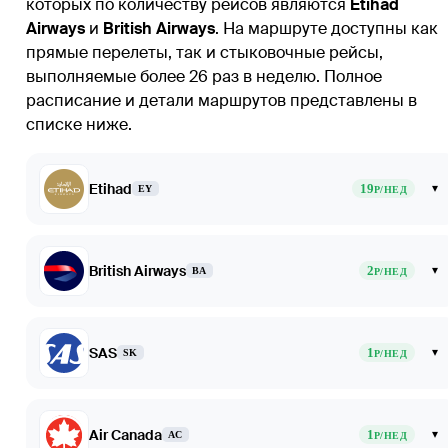
которых по количеству рейсов являются
Etihad
Airways
и
British Airways
. На маршруте доступны как
прямые перелеты, так и стыковочные рейсы,
выполняемые более 26 раз в неделю. Полное
расписание и детали маршрутов представлены в
списке ниже.
Etihad
19
▾
EY
Р/НЕД
British Airways
2
▾
BA
Р/НЕД
SAS
1
▾
SK
Р/НЕД
Air Canada
1
▾
AC
Р/НЕД