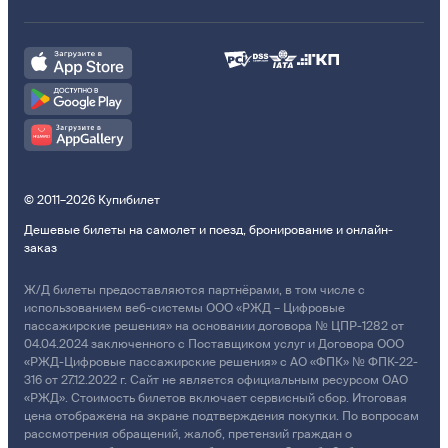
© 2011–2026 Купибилет
Дешевые билеты на самолет и поезд, бронирование и онлайн-
заказ
Ж/Д билеты предоставляются партнёрами, в том числе с
использованием веб-системы ООО «РЖД – Цифровые
пассажирские решения» на основании договора № ЦПР-1282 от
04.04.2024 заключенного с Поставщиком услуг и Договора ООО
«РЖД-Цифровые пассажирские решения» с АО «ФПК» № ФПК-22-
316 от 27.12.2022 г. Сайт не является официальным ресурсом ОАО
«РЖД». Стоимость билетов включает сервисный сбор. Итоговая
цена отображена на экране подтверждения покупки. По вопросам
рассмотрения обращений, жалоб, претензий граждан о