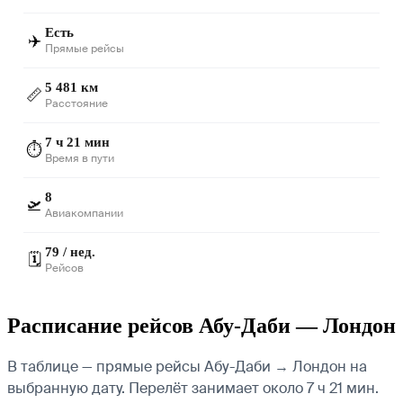
Есть
✈️
Прямые рейсы
5 481 км
📏
Расстояние
7 ч 21 мин
⏱️
Время в пути
8
🛫
Авиакомпании
79 / нед.
🗓️
Рейсов
Расписание рейсов Абу-Даби — Лондон
В таблице — прямые рейсы Абу-Даби → Лондон на
выбранную дату. Перелёт занимает около 7 ч 21 мин.