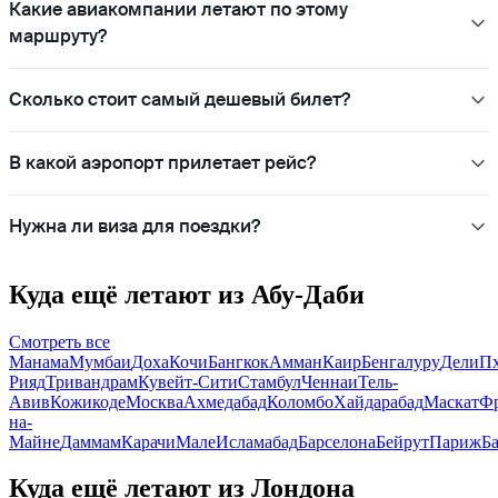
Какие авиакомпании летают по этому
маршруту?
Сколько стоит самый дешевый билет?
В какой аэропорт прилетает рейс?
Нужна ли виза для поездки?
Куда ещё летают из Абу-Даби
Смотреть все
Манама
Мумбаи
Доха
Кочи
Бангкок
Амман
Каир
Бенгалуру
Дели
Пх
Рияд
Тривандрам
Кувейт-Сити
Стамбул
Ченнаи
Тель-
Авив
Кожикоде
Москва
Ахмедабад
Коломбо
Хайдарабад
Маскат
Фр
на-
Майне
Даммам
Карачи
Мале
Исламабад
Барселона
Бейрут
Париж
Б
Куда ещё летают из Лондона