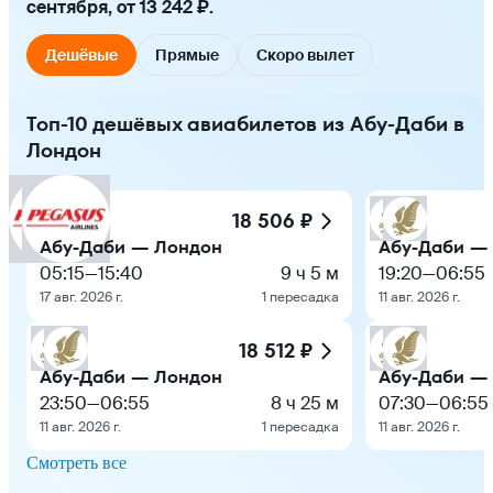
сентября, от 13 242 ₽.
Дешёвые
Прямые
Скоро вылет
Топ-10 дешёвых авиабилетов из Абу-Даби в
Лондон
18 506 ₽
Абу-Даби — Лондон
Абу-Даби —
05:15
—
15:40
9 ч 5 м
19:20
—
06:55
17 авг. 2026 г.
1 пересадка
11 авг. 2026 г.
18 512 ₽
Абу-Даби — Лондон
Абу-Даби —
23:50
—
06:55
8 ч 25 м
07:30
—
06:55
11 авг. 2026 г.
1 пересадка
11 авг. 2026 г.
Смотреть все