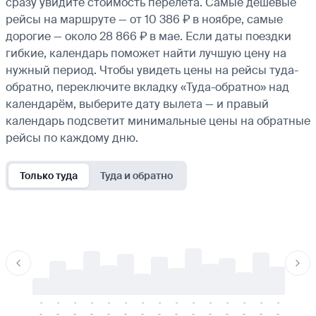
сразу увидите стоимость перелёта. Самые дешёвые
рейсы на маршруте — от 10 386 ₽ в ноябре, самые
дорогие — около 28 866 ₽ в мае. Если даты поездки
гибкие, календарь поможет найти лучшую цену на
нужный период. Чтобы увидеть цены на рейсы туда-
обратно, переключите вкладку «Туда-обратно» над
календарём, выберите дату вылета — и правый
календарь подсветит минимальные цены на обратные
рейсы по каждому дню.
Только туда
Туда и обратно
-
-
-
-
-
-
-
-
-
-
-
-
-
-
-
-
-
-
-
-
-
-
-
-
-
-
-
-
-
-
-
-
-
-