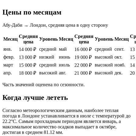
Цены по месяцам
Абу-Даби → Лондон, средняя цена в одну сторону
Средняя
Средняя
Ср
Месяц
Уровень
Месяц
Уровень
Месяц
цена
цена
янв.
средний
май
средний
сент.
14 000 ₽
16 000 ₽
13
февр.
низкий
июнь
высокий
окт.
13 000 ₽
19 000 ₽
15
март
средний
июль
высокий
нояб.
15 000 ₽
22 000 ₽
14
апр.
высокий
авг.
высокий
дек.
18 000 ₽
21 000 ₽
20
Часть значений оценена по сезонности.
Когда лучше лететь
Согласно метеорологическим данным, наиболее теплая
погода в
Лондоне
устанавливается в июле с температурой до
22.2°C. Самым прохладным периодом является январь, а
максимальное количество осадков выпадает в октябре,
достигая в среднем 81.12 мм.