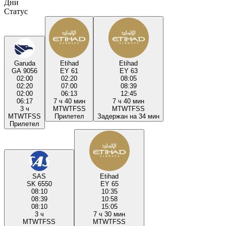
Дни
Статус
Garuda
Etihad
Etihad
GA 9056
EY 61
EY 63
02:00
02:20
08:05
02:20
07:00
08:39
02:00
06:13
12:45
06:17
7 ч 40 мин
7 ч 40 мин
3 ч
M
T
W
T
F
S
S
M
T
W
T
F
S
S
M
T
W
T
F
S
S
Прилетел
Задержан на 34 мин
Прилетел
SAS
Etihad
SK 6550
EY 65
08:10
10:35
08:39
10:58
08:10
15:05
3 ч
7 ч 30 мин
M
T
W
T
F
S
S
M
T
W
T
F
S
S