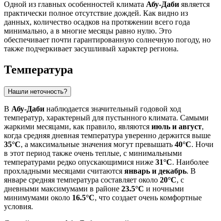
Одной из главных особенностей климата
Абу-Даби
является
практически полное отсутствие дождей. Как видно из
данных, количество осадков на протяжении всего года
минимально, а в многие месяцы равно нулю. Это
обеспечивает почти гарантированную солнечную погоду, но
также подчеркивает засушливый характер региона.
Температура
Нашли неточность?
В
Абу-Даби
наблюдается значительный годовой ход
температур, характерный для пустынного климата. Самыми
жаркими месяцами, как правило, являются
июль и август
,
когда средняя дневная температура уверенно держится выше
35°C
, а максимальные значения могут превышать
40°C
. Ночи
в этот период также очень теплые, с минимальными
температурами редко опускающимися ниже
31°C
. Наиболее
прохладными месяцами считаются
январь и декабрь
. В
январе средняя температура составляет около
20°C
, с
дневными максимумами в районе
23.5°C
и ночными
минимумами около
16.5°C
, что создает очень комфортные
условия.