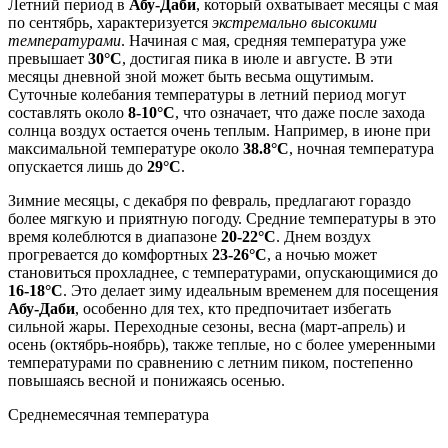
Летний период в
Абу-Даби
, который охватывает месяцы с мая
по сентябрь, характеризуется
экстремально высокими
температурами
. Начиная с мая, средняя температура уже
превышает
30°C
, достигая пика в июле и августе. В эти
месяцы дневной зной может быть весьма ощутимым.
Суточные колебания температуры в летний период могут
составлять около
8-10°C
, что означает, что даже после захода
солнца воздух остается очень теплым. Например, в июне при
максимальной температуре около
38.8°C
, ночная температура
опускается лишь до
29°C
.
Зимние месяцы, с декабря по февраль, предлагают гораздо
более мягкую и приятную погоду. Средние температуры в это
время колеблются в диапазоне
20-22°C
. Днем воздух
прогревается до комфортных
23-26°C
, а ночью может
становиться прохладнее, с температурами, опускающимися до
16-18°C
. Это делает зиму идеальным временем для посещения
Абу-Даби
, особенно для тех, кто предпочитает избегать
сильной жары. Переходные сезоны, весна (март-апрель) и
осень (октябрь-ноябрь), также теплые, но с более умеренными
температурами по сравнению с летним пиком, постепенно
повышаясь весной и понижаясь осенью.
Среднемесячная температура