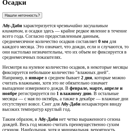
Осадки
Нашли неточность?
Абу-Даби
характеризуется
чрезвычайно засушливым
климатом
, и осадки здесь — крайне редкое явление в течение
всего года. Согласно предоставленным данным,
среднемесячное количество осадков составляет
0 мм
для
каждого месяца. Это означает, что дожди, если и случаются, то
они настолько незначительны, что их объем не фиксируется в
среднемесячных показателях.
Несмотря на нулевое количество осадков, в некоторые месяцы
фиксируется небольшое количество "влажных дней".
Например, в
январе
в среднем бывает
2 дня
, которые можно
считать влажными, хотя это не обязательно означает
выпадение измеримого дождя. В
феврале, марте, апреле и
ноябре
регистрируется по
1 влажному дню
. В остальные
месяцы — с мая по октябрь, а также в декабре — влажные дни
отсутствуют вовсе. Снег для
Абу-Даби
нехарактерен ввиду
высоких температур круглый год.
Таким образом, в
Абу-Даби
нет четко выраженного сезона
дождей. Весь год можно считать преимущественно сухим
сезоном. Наибольшая, хотя и минимальная, вероятность