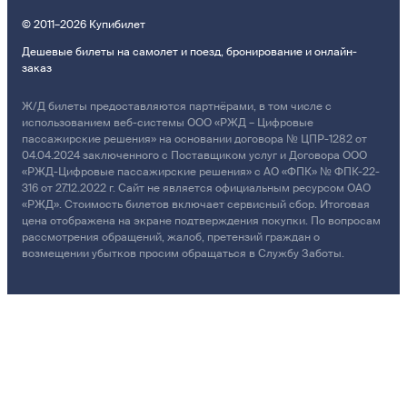
© 2011–2026 Купибилет
Дешевые билеты на самолет и поезд, бронирование и онлайн-
заказ
Ж/Д билеты предоставляются партнёрами, в том числе с
использованием веб-системы ООО «РЖД – Цифровые
пассажирские решения» на основании договора № ЦПР-1282 от
04.04.2024 заключенного с Поставщиком услуг и Договора ООО
«РЖД-Цифровые пассажирские решения» с АО «ФПК» № ФПК-22-
316 от 27.12.2022 г. Сайт не является официальным ресурсом ОАО
«РЖД». Стоимость билетов включает сервисный сбор. Итоговая
цена отображена на экране подтверждения покупки. По вопросам
рассмотрения обращений, жалоб, претензий граждан о
возмещении убытков просим обращаться в Службу Заботы.