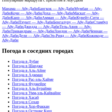
Популярные маршруты с прилётом в Абу-Даби
Манама — Абу-Даби
Бангкок — Абу-Даби
Мумбаи — Абу-
Даби
Кочи — Абу-Даби
Доха — Абу-Даби
Маскат — Абу-
Даби
Каир — Абу-Даби
Амман — Абу-Даби
Кувейт-Сити —
Абу-Даби
Пхукет — Абу-Даби
Бенгалуру — Абу-Даби
Стамбул
— Абу-Даби
Джидда — Абу-Даби
Тель-Авив — Абу-
Даби
Тривандрам — Абу-Даби
Лондон — Абу-Даби
Ченнаи —
Абу-Даби
Дели — Абу-Даби
Эр-Рияд — Абу-Даби
Кожикоде —
Абу-Даби
Погода в соседних городах
Погода в Дубае
Погода в Шардже
Погода в Аль-Айне
Погода в Аджман
Погода в Рас-эль-Хайме
Погода в Фуджейре
Погода в Аль-Бурайми
Погода в Умм-эль-Кайвайне
Погода в Хасаб
Погода в Сохар
Погода в Хор-Факкан
Погода в Острове Киш