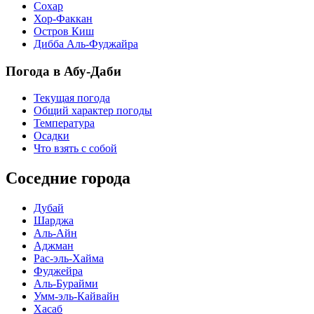
Сохар
Хор-Факкан
Остров Киш
Дибба Аль-Фуджайра
Погода в Абу-Даби
Текущая погода
Общий характер погоды
Температура
Осадки
Что взять с собой
Соседние города
Дубай
Шарджа
Аль-Айн
Аджман
Рас-эль-Хайма
Фуджейра
Аль-Бурайми
Умм-эль-Кайвайн
Хасаб