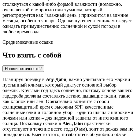
столкнуться с какой-либо формой влажности (возможно,
очень легкой изморосью или туманом, который
регистрируется как "влажный день") приходится на зимние
месяцы, особенно январь. Однако путешественникам следует
ожидать преимущественно солнечной и сухой погоды в
любое время года.
Среднемесячные осадки
Что взять с собой
Нашли неточность?
Планируя поездку в
Абу-Даби
, важно учитывать его жаркий
пустынный климат, который диктует основной выбор
одежды. Круглый год здесь солнечно, поэтому основу вашего
гардероба должны составлять легкие, дышащие ткани, такие
как хлопок или лен. Обязательно возьмите с собой
солнцезащитный крем с высоким SPF, качественные
солнечные очки и головной убор – будь то шляпа с широкими
полями или кепка – для надежной защиты от интенсивного
солнца. Поскольку осадки в
Абу-Даби
практически
отсутствуют в течение всего года (0 мм), зонт от дождя вам не
понадобится. Вместо этого, позаботьтесь об удобной обуви