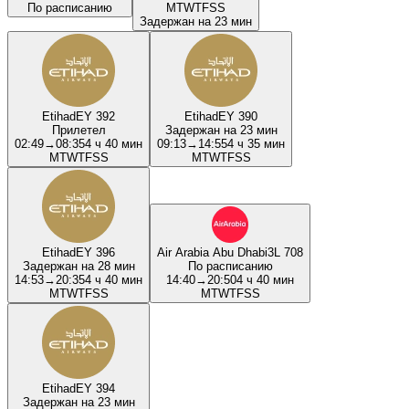
По расписанию
M
T
W
T
F
S
S
Задержан на 23 мин
Etihad
EY 392
Etihad
EY 390
Прилетел
Задержан на 23 мин
02:49
→
08:35
4 ч 40 мин
09:13
→
14:55
4 ч 35 мин
M
T
W
T
F
S
S
M
T
W
T
F
S
S
Etihad
EY 396
Air Arabia Abu Dhabi
3L 708
Задержан на 28 мин
По расписанию
14:53
→
20:35
4 ч 40 мин
14:40
→
20:50
4 ч 40 мин
M
T
W
T
F
S
S
M
T
W
T
F
S
S
Etihad
EY 394
Задержан на 23 мин