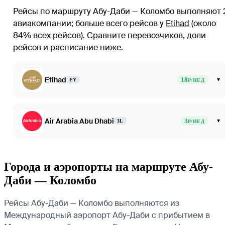
Рейсы по маршруту Абу-Даби — Коломбо выполняют 
авиакомпании
; больше всего рейсов у
Etihad
(около
84% всех рейсов)
. Сравните перевозчиков, доли
рейсов и расписание ниже.
Etihad
18
▾
EY
Р/НЕД
Air Arabia Abu Dhabi
3
▾
3L
Р/НЕД
Города и аэропорты на маршруте Абу-
Даби — Коломбо
Рейсы Абу-Даби — Коломбо выполняются из
Международный аэропорт Абу-Даби с прибытием в