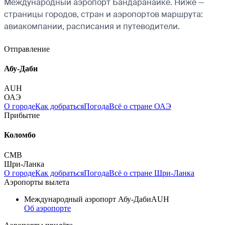
Международный аэропорт Бандаранаике. Ниже —
страницы городов, стран и аэропортов маршрута:
авиакомпании, расписания и путеводители.
Отправление
Абу-Даби
AUH
ОАЭ
О городе
Как добраться
Погода
Всё о стране ОАЭ
Прибытие
Коломбо
CMB
Шри-Ланка
О городе
Как добраться
Погода
Всё о стране Шри-Ланка
Аэропорты вылета
Международный аэропорт Абу-Даби
AUH
Об аэропорте