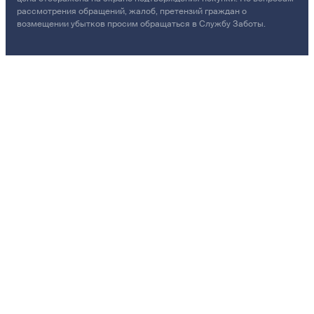
рассмотрения обращений, жалоб, претензий граждан о
возмещении убытков просим обращаться в Службу Заботы.