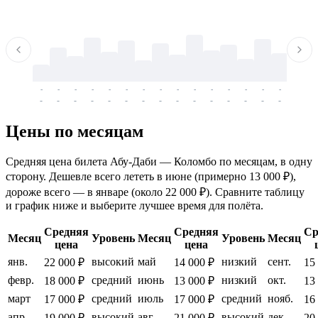
-
-
-
-
-
-
-
-
-
-
-
-
-
-
-
-
-
-
-
-
-
-
-
-
-
-
-
-
-
-
-
-
-
-
Цены по месяцам
Средняя цена билета Абу-Даби — Коломбо по месяцам, в одну
сторону. Дешевле всего лететь в июне (примерно 13 000 ₽),
дороже всего — в январе (около 22 000 ₽). Сравните таблицу
и график ниже и выберите лучшее время для полёта.
Средняя
Средняя
Ср
Месяц
Уровень
Месяц
Уровень
Месяц
цена
цена
янв.
высокий
май
низкий
сент.
22 000 ₽
14 000 ₽
15
февр.
средний
июнь
низкий
окт.
18 000 ₽
13 000 ₽
13
март
средний
июль
средний
нояб.
17 000 ₽
17 000 ₽
16
апр.
высокий
авг.
высокий
дек.
19 000 ₽
21 000 ₽
20