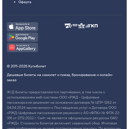
Оферта
© 2011–2026 Купибилет
Дешевые билеты на самолет и поезд, бронирование и онлайн-
заказ
Ж/Д билеты предоставляются партнёрами, в том числе с
использованием веб-системы ООО «РЖД – Цифровые
пассажирские решения» на основании договора № ЦПР-1282 от
04.04.2024 заключенного с Поставщиком услуг и Договора ООО
«РЖД-Цифровые пассажирские решения» с АО «ФПК» № ФПК-22-
316 от 27.12.2022 г. Сайт не является официальным ресурсом ОАО
«РЖД». Стоимость билетов включает сервисный сбор. Итоговая
цена отображена на экране подтверждения покупки. По вопросам