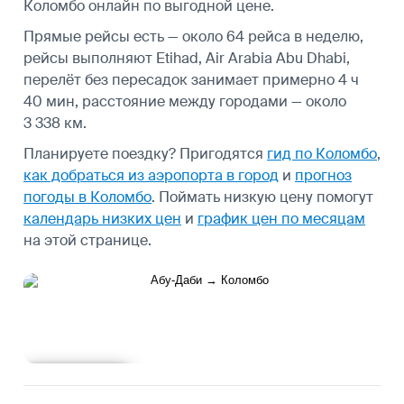
Коломбо онлайн по выгодной цене.
Прямые рейсы есть — около 64 рейса в неделю,
рейсы выполняют Etihad, Air Arabia Abu Dhabi,
перелёт без пересадок занимает примерно 4 ч
40 мин, расстояние между городами — около
3 338 км.
Планируете поездку? Пригодятся
гид по Коломбо
,
как добраться из аэропорта в город
и
прогноз
погоды в Коломбо
.
Поймать низкую цену помогут
календарь низких цен
и
график цен по месяцам
на этой странице.
Подробнее