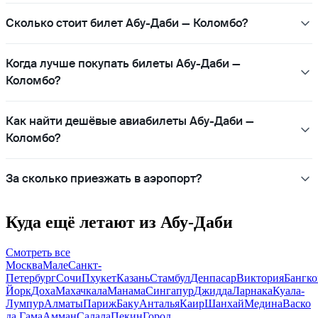
Сколько стоит билет Абу-Даби — Коломбо?
Когда лучше покупать билеты Абу-Даби —
Коломбо?
Как найти дешёвые авиабилеты Абу-Даби —
Коломбо?
За сколько приезжать в аэропорт?
Куда ещё летают из Абу-Даби
Смотреть все
Москва
Мале
Санкт-
Петербург
Сочи
Пхукет
Казань
Стамбул
Денпасар
Виктория
Бангко
Йорк
Доха
Махачкала
Манама
Сингапур
Джидда
Ларнака
Куала-
Лумпур
Алматы
Париж
Баку
Анталья
Каир
Шанхай
Медина
Васко
да Гама
Амман
Салала
Пекин
Город