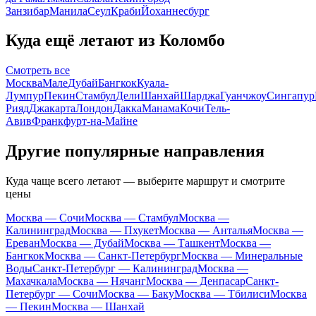
Занзибар
Манила
Сеул
Краби
Йоханнесбург
Куда ещё летают из Коломбо
Смотреть все
Москва
Мале
Дубай
Бангкок
Куала-
Лумпур
Пекин
Стамбул
Дели
Шанхай
Шарджа
Гуанчжоу
Сингапур
Рияд
Джакарта
Лондон
Дакка
Манама
Кочи
Тель-
Авив
Франкфурт-на-Майне
Другие популярные направления
Куда чаще всего летают — выберите маршрут и смотрите
цены
Москва — Сочи
Москва — Стамбул
Москва —
Калининград
Москва — Пхукет
Москва — Анталья
Москва —
Ереван
Москва — Дубай
Москва — Ташкент
Москва —
Бангкок
Москва — Санкт-Петербург
Москва — Минеральные
Воды
Санкт-Петербург — Калининград
Москва —
Махачкала
Москва — Нячанг
Москва — Денпасар
Санкт-
Петербург — Сочи
Москва — Баку
Москва — Тбилиси
Москва
— Пекин
Москва — Шанхай