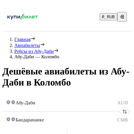
₽, RUB
Главная
Авиабилеты
Рейсы из Абу-Даби
Абу-Даби — Коломбо
Дешёвые авиабилеты из Абу-
Даби в Коломбо
Абу-Даби
AUH
Бандаранаике
CMB