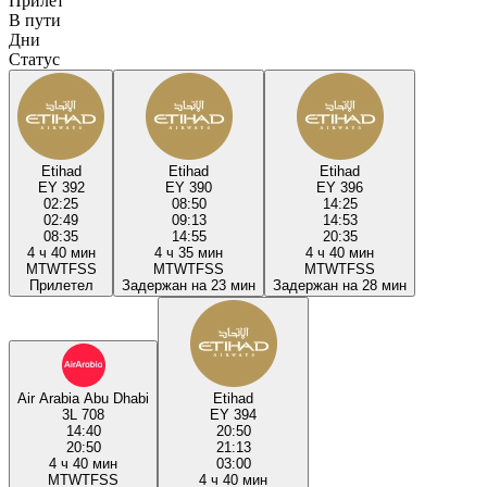
Прилёт
В пути
Дни
Статус
Etihad
Etihad
Etihad
EY 392
EY 390
EY 396
02:25
08:50
14:25
02:49
09:13
14:53
08:35
14:55
20:35
4 ч 40 мин
4 ч 35 мин
4 ч 40 мин
M
T
W
T
F
S
S
M
T
W
T
F
S
S
M
T
W
T
F
S
S
Прилетел
Задержан на 23 мин
Задержан на 28 мин
Air Arabia Abu Dhabi
Etihad
3L 708
EY 394
14:40
20:50
20:50
21:13
4 ч 40 мин
03:00
M
T
W
T
F
S
S
4 ч 40 мин