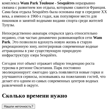
комплекса
Wam Park Toulouse - Sesquières
неразрывно
связана с развитием зон отдыха, которыми славится
Франция
.
Сама база отдыха Sesquières была основана еще в середине XX
века, а именно в 1960-х годах, как популярное место для
пикников и занятий водными видами спорта среди жителей
Тулузы
.
Непосредственно аквапарк открылся здесь относительно
недавно, став частью динамично развивающейся сети
Wam
Park
. Это позволило вдохнуть новую жизнь в старую
рекреационную зону, интегрировав современные водные
аттракционы в уже существующую природную
инфраструктуру озера Sesquières.
Сегодня этот объект отражает общую тенденцию роста
туризма в регионе Окситания. Парк постоянно
эволюционирует: ежегодно здесь появляются новые горки и
улучшаются сервисы, основываясь на пожеланиях гостей, что
делает его одним из самых современных центров водных
развлечений в округе.
Сколько времени нужно
Нашли неточность?