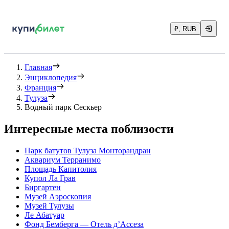
₽, RUB
Главная
Энциклопедия
Франция
Тулуза
Водный парк Сескьер
Интересные места поблизости
Парк батутов Тулуза Монторандран
Аквариум Терранимо
Площадь Капитолия
Купол Ла Грав
Биргартен
Музей Аэроскопия
Музей Тулузы
Ле Абатуар
Фонд Бемберга — Отель д’Ассеза