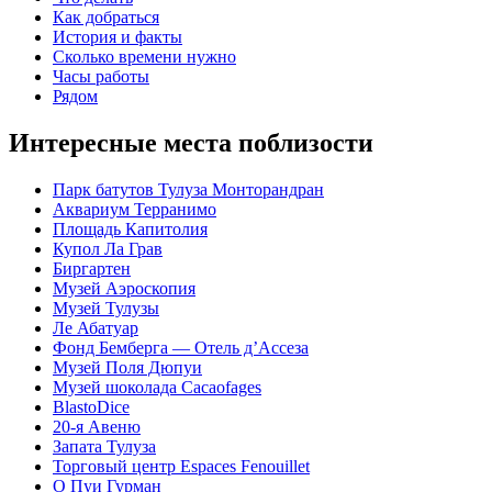
Как добраться
История и факты
Сколько времени нужно
Часы работы
Рядом
Интересные места поблизости
Парк батутов Тулуза Монторандран
Аквариум Терранимо
Площадь Капитолия
Купол Ла Грав
Биргартен
Музей Аэроскопия
Музей Тулузы
Ле Абатуар
Фонд Бемберга — Отель д’Ассеза
Музей Поля Дюпуи
Музей шоколада Cacaofages
BlastoDice
20-я Авеню
Запата Тулуза
Торговый центр Espaces Fenouillet
О Пуи Гурман