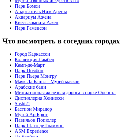
Музей изящных искусств в По
Парк Бомон
Апарт-отель Ним Арены
Аквариум Ажена
Квест-комната Ажен
Парк Гаменсон
Что посмотреть в соседних городах
Город Каркассон
Коллекция Ламбер
Камп-де-Март
Парк Помбон
Парк Пьера Монгру
Маяк Ла Банья – Музей маяков
Арабские бани
Миниатюрная железная дорога в парке Оренета
Дистиллерия Хеннесси
Sushi21
Бастион Мирадор
Музей Ар Брют
Павильон Попюлер
Парк Шато де Граммон
ASM Experience
Ла Бамбош