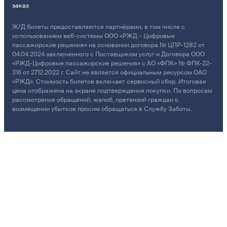
заказ
Ж/Д билеты предоставляются партнёрами, в том числе с
использованием веб-системы ООО «РЖД – Цифровые
пассажирские решения» на основании договора № ЦПР-1282 от
04.04.2024 заключенного с Поставщиком услуг и Договора ООО
«РЖД-Цифровые пассажирские решения» с АО «ФПК» № ФПК-22-
316 от 27.12.2022 г. Сайт не является официальным ресурсом ОАО
«РЖД». Стоимость билетов включает сервисный сбор. Итоговая
цена отображена на экране подтверждения покупки. По вопросам
рассмотрения обращений, жалоб, претензий граждан о
возмещении убытков просим обращаться в Службу Заботы.