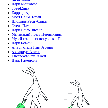
Парк Монжюзе
Speed2max
Карре д’Ар
Мост Сен-Стефан
Площадь Республики
Отель Пам
Парк Сант-Висенс
Маленький поезд Перпиньяна
Музей изящных искусств в По
Парк Бомон
Апарт-отель Ним Арены
Аквариум Ажена
Квест-комната Ажен
Парк Гаменсон