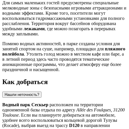
Для самых маленьких гостей предусмотрены специальные
мелководные зоны с безопасными игровыми аттракционами и
водными эффектами. Кроме того, посетители могут
воспользоваться гидромассажными установками для полного
расслабления. Территория вокруг бассейнов оборудована
удобными
лежаками
, где можно позагорать в перерывах
между заплывами.
Помимо водных активностей, в парке созданы условия для
занятий спортом на суше, например, площадки для
пляжного
волейбола
. Утолить голод можно в местном кафе или баре, а
в летний период здесь часто проводятся тематические
анимационные программы, что делает атмосферу еще более
праздничной и насыщенной.
Как добраться
Нашли неточность?
Водный парк Сескьер
расположен на территории
одноименной базы отдыха по адресу
Allée des Foulques, 31200
Toulouse
. Если вы планируете добираться на автомобиле,
удобнее всего воспользоваться кольцевой дорогой Тулузы
(Rocade), выбрав выезд на трассу
D120
в направлении