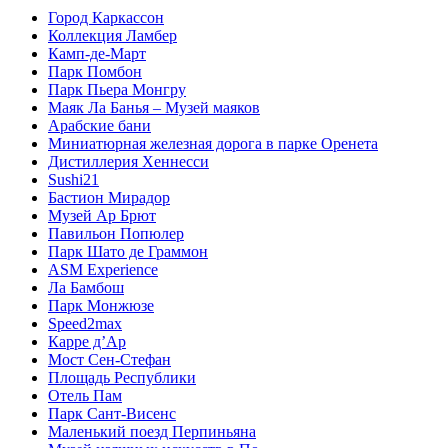
Город Каркассон
Коллекция Ламбер
Камп-де-Март
Парк Помбон
Парк Пьера Монгру
Маяк Ла Банья – Музей маяков
Арабские бани
Миниатюрная железная дорога в парке Оренета
Дистиллерия Хеннесси
Sushi21
Бастион Мирадор
Музей Ар Брют
Павильон Попюлер
Парк Шато де Граммон
ASM Experience
Ла Бамбош
Парк Монжюзе
Speed2max
Карре д’Ар
Мост Сен-Стефан
Площадь Республики
Отель Пам
Парк Сант-Висенс
Маленький поезд Перпиньяна