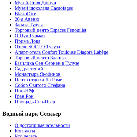
Музей Поля Дюпуи
Музей шоколада Cacaofages
BlastoDice
20-я Авеню
Запата Тулуза
Торговый центр Espaces Fenouillet
О Пуи Гурман
Прима Лова
Отель SOCLO Тулуза
Апарт-отель Confort Toulouse Diagora Labège
Торговый центр Бланьяк
Базилика Сен-Сернен в Тулузе
Сад растений
Монастырь Якобинов
Центр отдыха Ла Раме
Собор Святого Стефана
Пон-Нёф
Гран Рон
Площадь Сен-Пьер
Водный парк Сескьер
О достопримечательности
Контакты
Что делать