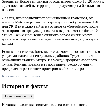
Sesquières. Дорога из центра города займет около 15–20 минут,
а для посетителей на территории предусмотрена бесплатная
парковка.
Для тех, кто предпочитает общественный транспорт, от
вокзала Matabiau регулярно курсируют автобусы линий
L8
или
79
. Вам нужно выйти на остановке «Sesquières», после
чего приятная прогулка до входа в парк займет не более 10
минут. Также любители активного образа жизни могут
добраться сюда на велосипеде по живописному пути вдоль
канала.
Если вы цените комфорт, вы всегда можете воспользоваться
услугами
такси
от центральных районов
Тулузы
или от
ближайших станций метро. Из международного аэропорта
Тулуза-Бланьяк поездка на такси займет около 30 минут,
преодолевая расстояние примерно в 25 километров.
Ближайший город: Тулуза
История и факты
Нашли неточность?
История появления современного развлекательного