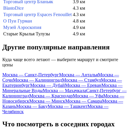
Торговый центр Бланьяк
3.9 км
BlastoDice
4.3 км
Торговый центр Espaces Fenouillet
4.3 км
О Пуи Гурман
4.8 км
Музей Аэроскопия
4.9 км
Старые Крылья Тулузы
4.9 км
Другие популярные направления
Куда чаще всего летают — выберите маршрут и смотрите
цены
Москва — Санкт-Петербург
Москва — Анталья
Москва —
Сочи
Москва — Калининград
Москва — Стамбул
Москва —
Екатеринбург
Москва — Дубай
Москва — Ереван
Москва —
Минеральные Воды
Москва — Махачкала
Санкт-Петербург —
Калининград
Москва — Краснодар
Москва — Уфа
Москва —
Новосибирск
Москва — Минск
Москва — Самара
Москва —
Казань
Москва — Баку
Москва — Ташкент
Москва —
Челябинск
Что посмотреть в соседних городах