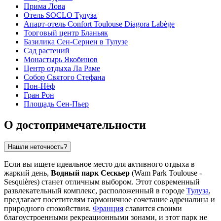
Прима Лова
Отель SOCLO Тулуза
Апарт-отель Confort Toulouse Diagora Labège
Торговый центр Бланьяк
Базилика Сен-Сернен в Тулузе
Сад растений
Монастырь Якобинов
Центр отдыха Ла Раме
Собор Святого Стефана
Пон-Нёф
Гран Рон
Площадь Сен-Пьер
О достопримечательности
Нашли неточность?
Если вы ищете идеальное место для активного отдыха в
жаркий день,
Водный парк Сескьер
(Wam Park Toulouse -
Sesquières) станет отличным выбором. Этот современный
развлекательный комплекс, расположенный в городе
Тулуза
,
предлагает посетителям гармоничное сочетание адреналина и
природного спокойствия.
Франция
славится своими
благоустроенными рекреационными зонами, и этот парк не