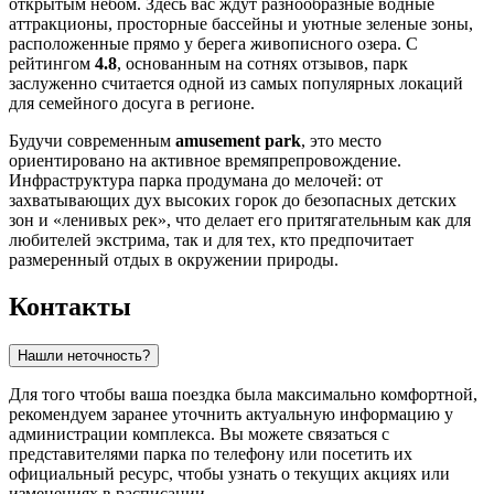
открытым небом. Здесь вас ждут разнообразные водные
аттракционы, просторные бассейны и уютные зеленые зоны,
расположенные прямо у берега живописного озера. С
рейтингом
4.8
, основанным на сотнях отзывов, парк
заслуженно считается одной из самых популярных локаций
для семейного досуга в регионе.
Будучи современным
amusement park
, это место
ориентировано на активное времяпрепровождение.
Инфраструктура парка продумана до мелочей: от
захватывающих дух высоких горок до безопасных детских
зон и «ленивых рек», что делает его притягательным как для
любителей экстрима, так и для тех, кто предпочитает
размеренный отдых в окружении природы.
Контакты
Нашли неточность?
Для того чтобы ваша поездка была максимально комфортной,
рекомендуем заранее уточнить актуальную информацию у
администрации комплекса. Вы можете связаться с
представителями парка по телефону или посетить их
официальный ресурс, чтобы узнать о текущих акциях или
изменениях в расписании.