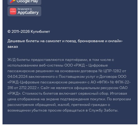
© 2011–2026 Купибилет
Дешевые билеты на самолет и поезд, бронирование и онлайн-
заказ
Ж/Д билеты предоставляются партнёрами, в том числе с
использованием веб-системы ООО «РЖД – Цифровые
пассажирские решения» на основании договора № ЦПР-1282 от
04.04.2024 заключенного с Поставщиком услуг и Договора ООО
«РЖД-Цифровые пассажирские решения» с АО «ФПК» № ФПК-22-
316 от 27.12.2022 г. Сайт не является официальным ресурсом ОАО
«РЖД». Стоимость билетов включает сервисный сбор. Итоговая
цена отображена на экране подтверждения покупки. По вопросам
рассмотрения обращений, жалоб, претензий граждан о
возмещении убытков просим обращаться в Службу Заботы.