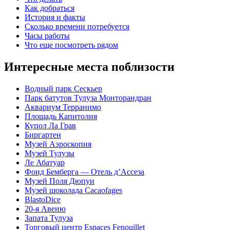
Как добраться
История и факты
Сколько времени потребуется
Часы работы
Что еще посмотреть рядом
Интересные места поблизости
Водный парк Сескьер
Парк батутов Тулуза Монторандран
Аквариум Терранимо
Площадь Капитолия
Купол Ла Грав
Биргартен
Музей Аэроскопия
Музей Тулузы
Ле Абатуар
Фонд Бемберга — Отель д’Ассеза
Музей Поля Дюпуи
Музей шоколада Cacaofages
BlastoDice
20-я Авеню
Запата Тулуза
Торговый центр Espaces Fenouillet