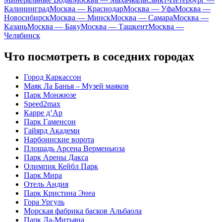
Калининград
Москва — Краснодар
Москва — Уфа
Москва —
Новосибирск
Москва — Минск
Москва — Самара
Москва —
Казань
Москва — Баку
Москва — Ташкент
Москва —
Челябинск
Что посмотреть в соседних городах
Город Каркассон
Маяк Ла Банья – Музей маяков
Парк Монжюзе
Speed2max
Карре д’Ар
Парк Гаменсон
Гайярд Академи
Нарбоннские ворота
Площадь Арсена Верменьюза
Парк Арены Дакса
Олимпик Кейбл Парк
Парк Мира
Отель Андия
Парк Кристина Энеа
Гора Ургуль
Морская фабрика басков Альбаола
Парк Ла-Митьяна