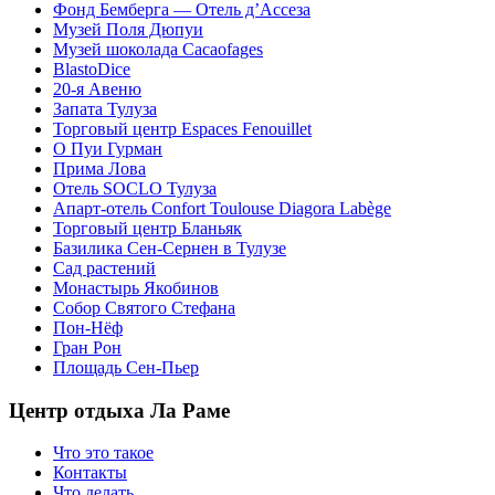
Фонд Бемберга — Отель д’Ассеза
Музей Поля Дюпуи
Музей шоколада Cacaofages
BlastoDice
20-я Авеню
Запата Тулуза
Торговый центр Espaces Fenouillet
О Пуи Гурман
Прима Лова
Отель SOCLO Тулуза
Апарт-отель Confort Toulouse Diagora Labège
Торговый центр Бланьяк
Базилика Сен-Сернен в Тулузе
Сад растений
Монастырь Якобинов
Собор Святого Стефана
Пон-Нёф
Гран Рон
Площадь Сен-Пьер
Центр отдыха Ла Раме
Что это такое
Контакты
Что делать