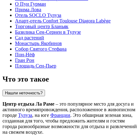
О Пуи Гурман
Прима Лова
Отель SOCLO Тулуза
Апарт-отель Confort Toulouse Diagora Labège
Торговый центр Бланьяк
Базилика Сен-Сернен в Тулузе
Сад растений
Монастырь Якобинов
Собор Святого Стефана
Пон-Нёф
Гран Рон
Площадь Сен-Пьер
Что это такое
Нашли неточность?
Центр отдыха Ла Раме
– это популярное место для досуга и
активного времяпровождения, расположенное в живописном
городе
Тулуза
, на юге
Франции
. Это обширная зеленая зона,
созданная для того, чтобы предложить жителям и гостям
города разнообразные возможности для отдыха и развлечений
на свежем воздухе.