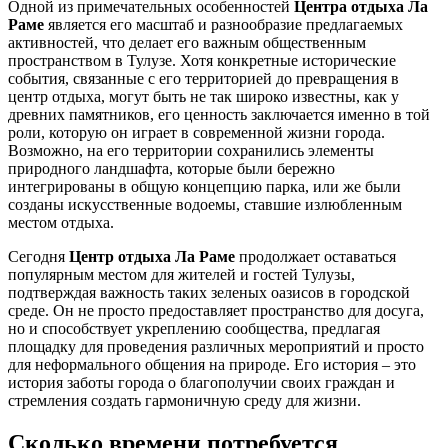
Одной из примечательных особенностей
Центра отдыха Ла
Раме
является его масштаб и разнообразие предлагаемых
активностей, что делает его важным общественным
пространством в
Тулузе
. Хотя конкретные исторические
события, связанные с его территорией до превращения в
центр отдыха, могут быть не так широко известны, как у
древних памятников, его ценность заключается именно в той
роли, которую он играет в современной жизни города.
Возможно, на его территории сохранились элементы
природного ландшафта, которые были бережно
интегрированы в общую концепцию парка, или же были
созданы искусственные водоемы, ставшие излюбленным
местом отдыха.
Сегодня
Центр отдыха Ла Раме
продолжает оставаться
популярным местом для жителей и гостей
Тулузы
,
подтверждая важность таких зеленых оазисов в городской
среде. Он не просто предоставляет пространство для досуга,
но и способствует укреплению сообщества, предлагая
площадку для проведения различных мероприятий и просто
для неформального общения на природе. Его история – это
история заботы города о благополучии своих граждан и
стремления создать гармоничную среду для жизни.
Сколько времени потребуется