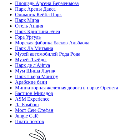
Площадь Арсена Верменьюза
Парк Арены Дакса
Олимпик Кейбл Парк
Парк Мира
Отель Андия
Парк Кристина Энеа
Гора Ургуль
Морская фабрика басков Альбаола
Парк Ла-Митьяна
Музей автомобилей Рода Рода
Музей Льейды
Парк де л'Айгуа
Мум Шиша Лаунж
Парк Пьера Монгру
Арабские бани
Миниатюрная железная дорога в парке Оренета
Бастион Мирадор
ASM Experience
Ла Бамбош
Мост Сен-Стефан
Jungle Café
Плато поэтов