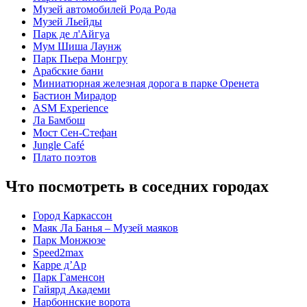
Музей автомобилей Рода Рода
Музей Льейды
Парк де л'Айгуа
Мум Шиша Лаунж
Парк Пьера Монгру
Арабские бани
Миниатюрная железная дорога в парке Оренета
Бастион Мирадор
ASM Experience
Ла Бамбош
Мост Сен-Стефан
Jungle Café
Плато поэтов
Что посмотреть в соседних городах
Город Каркассон
Маяк Ла Банья – Музей маяков
Парк Монжюзе
Speed2max
Карре д’Ар
Парк Гаменсон
Гайярд Академи
Нарбоннские ворота