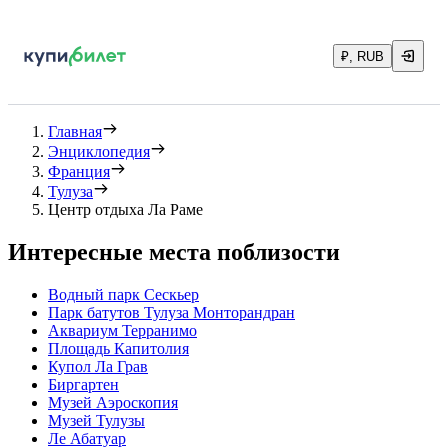
₽, RUB
Главная
Энциклопедия
Франция
Тулуза
Центр отдыха Ла Раме
Интересные места поблизости
Водный парк Сескьер
Парк батутов Тулуза Монторандран
Аквариум Терранимо
Площадь Капитолия
Купол Ла Грав
Биргартен
Музей Аэроскопия
Музей Тулузы
Ле Абатуар