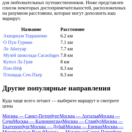
для любознательных путешественников. Ниже представлен
список некоторых достопримечательностей, расположенных
на разумном расстоянии, которые могут дополнить ваш
маршрут.
Название
Расстояние
Аквариум Терранимо
6.2 км
О Пуи Гурман
7.1 км
Ле Абатуар
7.7 км
Музей шоколада Cacaofages
7.8 км
Купол Ла Грав
8 км
Пон-Нёф
8.3 км
Площадь Сен-Пьер
8.3 км
Другие популярные направления
Куда чаще всего летают — выберите маршрут и смотрите
цены
Москва — Санкт-Петербург
Москва — Анталья
Москва —
Сочи
Москва — Калининград
Москва — Стамбул
Москва —
Екатеринбург
Москва — Дубай
Москва — Ереван
Москва —
Минеральные Воды
Москва — Махачкала
Санкт-Петербург —