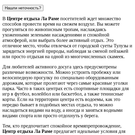
Нашли неточность?
В
Центре отдыха Ла Раме
посетителей ждет множество
способов провести время на свежем воздухе. Вы можете
прогуляться по живописным тропам, наслаждаясь
ухоженными зелеными насаждениями и спокойной
атмосферой, или выбрать более активный отдых. Это
отличное место, чтобы отвлечься от городской суеты
Тулузы
и
зарядиться энергией природы, наблюдая за сменой пейзажей
или просто отдыхая на одной из многочисленных скамеек.
Для любителей активного досуга здесь предусмотрены
различные возможности. Можно устроить пробежку или
велосипедную прогулку по специально оборудованным
дорожкам, которые пролегают через самые красивые уголки
парка. Часто в таких центрах есть спортивные площадки для
игр в футбол, волейбол или баскетбол, а также теннисные
корты. Если на территории центра есть водоемы, как это
нередко бывает в подобных местах отдыха, то можно
насладиться видами на воду, а иногда и заняться водными
видами спорта или просто отдохнуть у берега.
Тем, кто предпочитает спокойное времяпрепровождение,
Центр отдыха Ла Раме
предлагает идеальные условия для