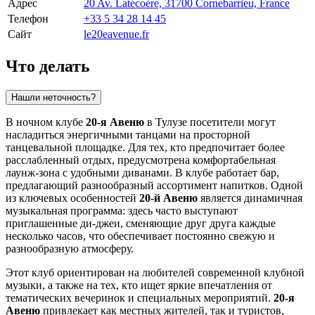
Адрес
20 Av. Latécoère, 31700 Cornebarrieu, France
Телефон
+33 5 34 28 14 45
Сайт
le20eavenue.fr
Что делать
Нашли неточность?
В ночном клубе
20-я Авеню
в
Тулузе
посетители могут
насладиться энергичными танцами на просторной
танцевальной площадке. Для тех, кто предпочитает более
расслабленный отдых, предусмотрена комфортабельная
лаунж-зона с удобными диванами. В клубе работает бар,
предлагающий разнообразный ассортимент напитков. Одной
из ключевых особенностей
20-й Авеню
является динамичная
музыкальная программа: здесь часто выступают
приглашенные ди-джеи, сменяющие друг друга каждые
несколько часов, что обеспечивает постоянно свежую и
разнообразную атмосферу.
Этот клуб ориентирован на любителей современной клубной
музыки, а также на тех, кто ищет яркие впечатления от
тематических вечеринок и специальных мероприятий.
20-я
Авеню
привлекает как местных жителей, так и туристов,