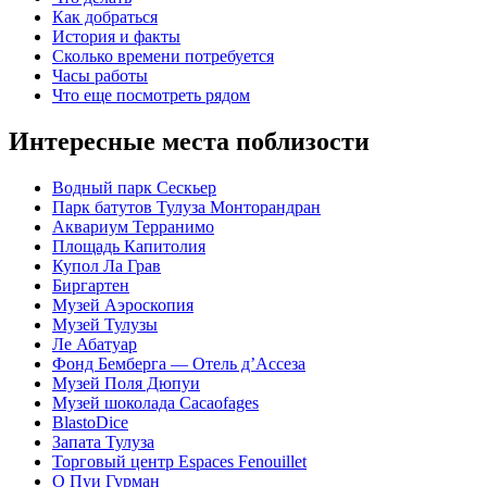
Как добраться
История и факты
Сколько времени потребуется
Часы работы
Что еще посмотреть рядом
Интересные места поблизости
Водный парк Сескьер
Парк батутов Тулуза Монторандран
Аквариум Терранимо
Площадь Капитолия
Купол Ла Грав
Биргартен
Музей Аэроскопия
Музей Тулузы
Ле Абатуар
Фонд Бемберга — Отель д’Ассеза
Музей Поля Дюпуи
Музей шоколада Cacaofages
BlastoDice
Запата Тулуза
Торговый центр Espaces Fenouillet
О Пуи Гурман