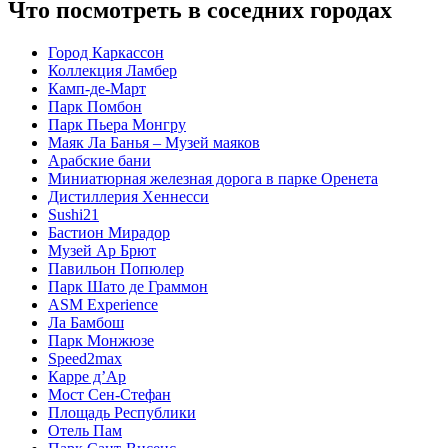
Что посмотреть в соседних городах
Город Каркассон
Коллекция Ламбер
Камп-де-Март
Парк Помбон
Парк Пьера Монгру
Маяк Ла Банья – Музей маяков
Арабские бани
Миниатюрная железная дорога в парке Оренета
Дистиллерия Хеннесси
Sushi21
Бастион Мирадор
Музей Ар Брют
Павильон Попюлер
Парк Шато де Граммон
ASM Experience
Ла Бамбош
Парк Монжюзе
Speed2max
Карре д’Ар
Мост Сен-Стефан
Площадь Республики
Отель Пам