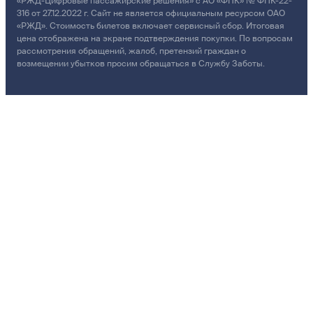
«РЖД-Цифровые пассажирские решения» с АО «ФПК» № ФПК-22-
316 от 27.12.2022 г. Сайт не является официальным ресурсом ОАО
«РЖД». Стоимость билетов включает сервисный сбор. Итоговая
цена отображена на экране подтверждения покупки. По вопросам
рассмотрения обращений, жалоб, претензий граждан о
возмещении убытков просим обращаться в Службу Заботы.