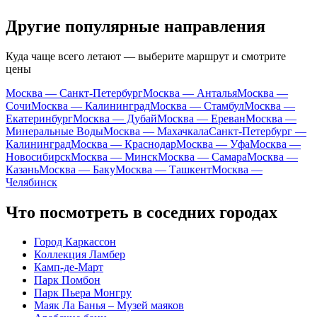
Другие популярные направления
Куда чаще всего летают — выберите маршрут и смотрите
цены
Москва — Санкт-Петербург
Москва — Анталья
Москва —
Сочи
Москва — Калининград
Москва — Стамбул
Москва —
Екатеринбург
Москва — Дубай
Москва — Ереван
Москва —
Минеральные Воды
Москва — Махачкала
Санкт-Петербург —
Калининград
Москва — Краснодар
Москва — Уфа
Москва —
Новосибирск
Москва — Минск
Москва — Самара
Москва —
Казань
Москва — Баку
Москва — Ташкент
Москва —
Челябинск
Что посмотреть в соседних городах
Город Каркассон
Коллекция Ламбер
Камп-де-Март
Парк Помбон
Парк Пьера Монгру
Маяк Ла Банья – Музей маяков