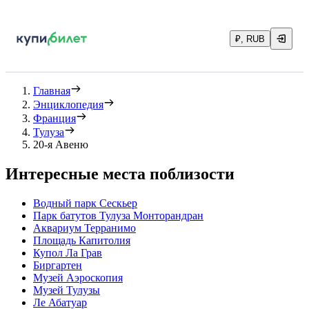
₽, RUB
Главная
Энциклопедия
Франция
Тулуза
20-я Авеню
Интересные места поблизости
Водный парк Сескьер
Парк батутов Тулуза Монторандран
Аквариум Терранимо
Площадь Капитолия
Купол Ла Грав
Биргартен
Музей Аэроскопия
Музей Тулузы
Ле Абатуар