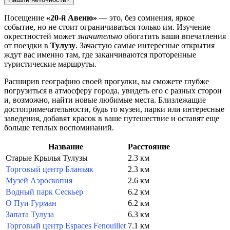
Посещение
«20-й Авеню»
— это, без сомнения, яркое
событие, но не стоит ограничиваться только им. Изучение
окрестностей может
значительно
обогатить ваши впечатления
от поездки в
Тулузу
. Зачастую самые интересные открытия
ждут вас именно там, где заканчиваются проторенные
туристические маршруты.
Расширив географию своей прогулки, вы сможете глубже
погрузиться в атмосферу города, увидеть его с разных сторон
и, возможно, найти новые любимые места. Близлежащие
достопримечательности, будь то музеи, парки или интересные
заведения, добавят красок в ваше путешествие и оставят еще
больше теплых воспоминаний.
Название
Расстояние
Старые Крылья Тулузы
2.3 км
Торговый центр Бланьяк
2.3 км
Музей Аэроскопия
2.6 км
Водный парк Сескьер
6.2 км
О Пуи Гурман
6.2 км
Запата Тулуза
6.3 км
Торговый центр Espaces Fenouillet
7.1 км