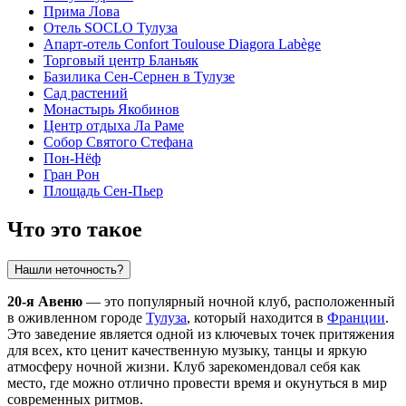
Прима Лова
Отель SOCLO Тулуза
Апарт-отель Confort Toulouse Diagora Labège
Торговый центр Бланьяк
Базилика Сен-Сернен в Тулузе
Сад растений
Монастырь Якобинов
Центр отдыха Ла Раме
Собор Святого Стефана
Пон-Нёф
Гран Рон
Площадь Сен-Пьер
Что это такое
Нашли неточность?
20-я Авеню
— это популярный ночной клуб, расположенный
в оживленном городе
Тулуза
, который находится в
Франции
.
Это заведение является одной из ключевых точек притяжения
для всех, кто ценит качественную музыку, танцы и яркую
атмосферу ночной жизни. Клуб зарекомендовал себя как
место, где можно отлично провести время и окунуться в мир
современных ритмов.