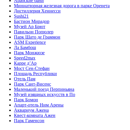
Арабские бани
Миниатюрная железная дорога в парке Оренета
Дистиллерия Хеннесси
Sushi21
Бастион Мирадор
Музей Ар Брют
Павильон Попюлер
Парк Шато де Граммон
ASM Experience
Ла Бамбош
Парк Монжюзе
Speed2max
Карре д’Ар
Мост Сен-Стефан
Площадь Республики
Отель Пам
Парк Сант-Висенс
Маленький поезд Перпиньяна
Музей изящных искусств в По
Парк Бомон
Апарт-отель Ним Арены
Аквариум Ажена
Квест-комната Ажен
Парк Гаменсон