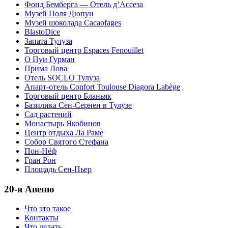
Фонд Бемберга — Отель д’Ассеза
Музей Поля Дюпуи
Музей шоколада Cacaofages
BlastoDice
Запата Тулуза
Торговый центр Espaces Fenouillet
О Пуи Гурман
Прима Лова
Отель SOCLO Тулуза
Апарт-отель Confort Toulouse Diagora Labège
Торговый центр Бланьяк
Базилика Сен-Сернен в Тулузе
Сад растений
Монастырь Якобинов
Центр отдыха Ла Раме
Собор Святого Стефана
Пон-Нёф
Гран Рон
Площадь Сен-Пьер
20-я Авеню
Что это такое
Контакты
Что делать