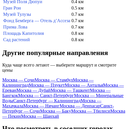
Музей Поля Дюпуи
0.4 км
Гран Рон
0.5 км
Музей Тулузы
0.7 км
Фонд Бемберга — Отель д’Ассеза
0.7 км
Прима Лова
0.7 км
Площадь Капитолия
0.8 км
Сад растений
0.8 км
Другие популярные направления
Куда чаще всего летают — выберите маршрут и смотрите
цены
Москва — Сочи
Москва — Стамбул
Москва —
Калининград
Москва — Пхукет
Москва — Анталья
Москва —
Ереван
Москва — Дубай
Москва — Ташкент
Москва —
Бангкок
Москва — Санкт-Петербург
Москва — Минеральные
Воды
Санкт-Петербург — Калининград
Москва —
Махачкала
Москва — Нячанг
Москва — Денпасар
Санкт-
Петербург — Сочи
Москва — Баку
Москва — Тбилиси
Москва
— Пекин
Москва — Шанхай
Что посмотреть в соседних городах