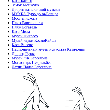
Каса-Батльо
Замок Монжуик
Дворец каталонской музыки
МУХБА Туро-де-ла-Ровира
Мост епископа
Пляж Барселонета
Пляж Богатель
Каса Мила
Музей Пикассо
Музей науки КосмоКайша
Каса Висенс
Национальный музей искусства Каталонии
Дворец Гуэля
Музей ФК Барселона
Монастырь Педральбес
Латин Палас Барселона