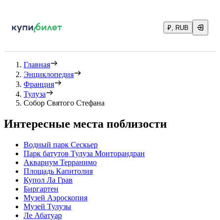
₽, RUB
Главная
Энциклопедия
Франция
Тулуза
Собор Святого Стефана
Интересные места поблизости
Водный парк Сескьер
Парк батутов Тулуза Монторандран
Аквариум Терранимо
Площадь Капитолия
Купол Ла Грав
Биргартен
Музей Аэроскопия
Музей Тулузы
Ле Абатуар