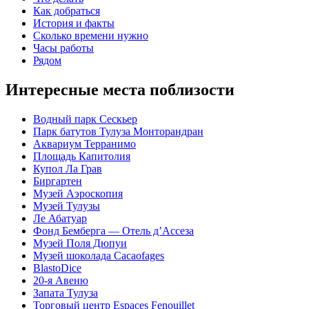
Как добраться
История и факты
Сколько времени нужно
Часы работы
Рядом
Интересные места поблизости
Водный парк Сескьер
Парк батутов Тулуза Монторандран
Аквариум Терранимо
Площадь Капитолия
Купол Ла Грав
Биргартен
Музей Аэроскопия
Музей Тулузы
Ле Абатуар
Фонд Бемберга — Отель д’Ассеза
Музей Поля Дюпуи
Музей шоколада Cacaofages
BlastoDice
20-я Авеню
Запата Тулуза
Торговый центр Espaces Fenouillet