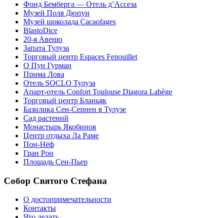
Фонд Бемберга — Отель д’Ассеза
Музей Поля Дюпуи
Музей шоколада Cacaofages
BlastoDice
20-я Авеню
Запата Тулуза
Торговый центр Espaces Fenouillet
О Пуи Гурман
Прима Лова
Отель SOCLO Тулуза
Апарт-отель Confort Toulouse Diagora Labège
Торговый центр Бланьяк
Базилика Сен-Сернен в Тулузе
Сад растений
Монастырь Якобинов
Центр отдыха Ла Раме
Пон-Нёф
Гран Рон
Площадь Сен-Пьер
Собор Святого Стефана
О достопримечательности
Контакты
Что делать