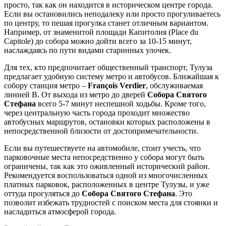
просто, так как он находится в историческом центре города.
Если вы остановились неподалеку или просто прогуливаетесь
по центру, то пешая прогулка станет отличным вариантом.
Например, от знаменитой площади Капитолия (Place du
Capitole) до собора можно дойти всего за 10-15 минут,
наслаждаясь по пути видами старинных улочек.
Для тех, кто предпочитает общественный транспорт,
Тулуза
предлагает удобную систему метро и автобусов. Ближайшая к
собору станция метро –
François Verdier
, обслуживаемая
линией B. От выхода из метро до дверей
Собора Святого
Стефана
всего 5-7 минут неспешной ходьбы. Кроме того,
через центральную часть города проходит множество
автобусных маршрутов, остановки которых расположены в
непосредственной близости от достопримечательности.
Если вы путешествуете на автомобиле, стоит учесть, что
парковочные места непосредственно у собора могут быть
ограничены, так как это оживленный исторический район.
Рекомендуется воспользоваться одной из многочисленных
платных парковок, расположенных в центре
Тулузы
, и уже
оттуда прогуляться до
Собора Святого Стефана
. Это
позволит избежать трудностей с поиском места для стоянки и
насладиться атмосферой города.