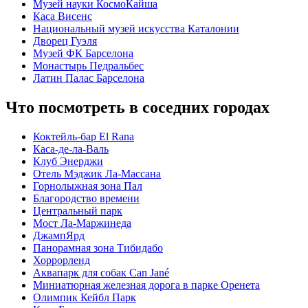
Музей науки КосмоКайша
Каса Висенс
Национальный музей искусства Каталонии
Дворец Гуэля
Музей ФК Барселона
Монастырь Педральбес
Латин Палас Барселона
Что посмотреть в соседних городах
Коктейль-бар El Rana
Каса-де-ла-Валь
Клуб Энерджи
Отель Мэджик Ла-Массана
Горнолыжная зона Пал
Благородство времени
Центральный парк
Мост Ла-Маржинеда
ДжампЯрд
Панорамная зона Тибидабо
Хоррорленд
Аквапарк для собак Can Jané
Миниатюрная железная дорога в парке Оренета
Олимпик Кейбл Парк