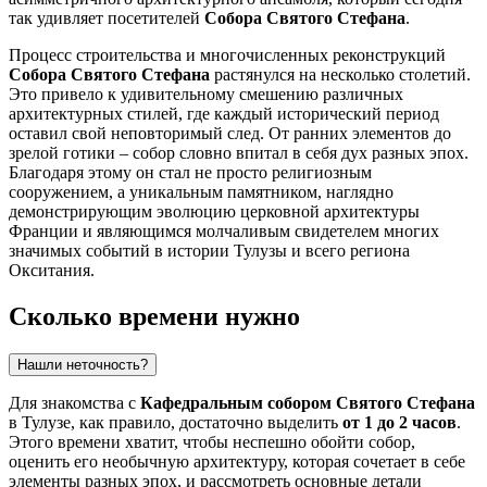
так удивляет посетителей
Собора Святого Стефана
.
Процесс строительства и многочисленных реконструкций
Собора Святого Стефана
растянулся на несколько столетий.
Это привело к удивительному смешению различных
архитектурных стилей, где каждый исторический период
оставил свой неповторимый след. От ранних элементов до
зрелой готики – собор словно впитал в себя дух разных эпох.
Благодаря этому он стал не просто религиозным
сооружением, а уникальным памятником, наглядно
демонстрирующим эволюцию церковной архитектуры
Франции
и являющимся молчаливым свидетелем многих
значимых событий в истории
Тулузы
и всего региона
Окситания.
Сколько времени нужно
Нашли неточность?
Для знакомства с
Кафедральным собором Святого Стефана
в
Тулузе
, как правило, достаточно выделить
от 1 до 2 часов
.
Этого времени хватит, чтобы неспешно обойти собор,
оценить его необычную архитектуру, которая сочетает в себе
элементы разных эпох, и рассмотреть основные детали