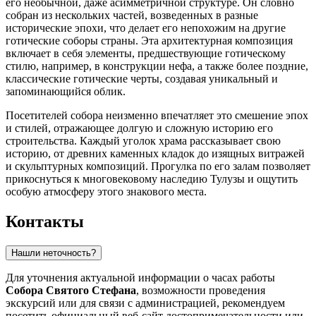
его необычной, даже асимметричной структуре. Он словно
собран из нескольких частей, возведенных в разные
исторические эпохи, что делает его непохожим на другие
готические соборы страны. Эта архитектурная композиция
включает в себя элементы, предшествующие готическому
стилю, например, в конструкции нефа, а также более поздние,
классические готические черты, создавая уникальный и
запоминающийся облик.
Посетителей собора неизменно впечатляет это смешение эпох
и стилей, отражающее долгую и сложную историю его
строительства. Каждый уголок храма рассказывает свою
историю, от древних каменных кладок до изящных витражей
и скульптурных композиций. Прогулка по его залам позволяет
прикоснуться к многовековому наследию
Тулузы
и ощутить
особую атмосферу этого знакового места.
Контакты
Нашли неточность?
Для уточнения актуальной информации о часах работы
Собора Святого Стефана
, возможности проведения
экскурсий или для связи с администрацией, рекомендуем
посетить официальный веб-сайт достопримечательности или