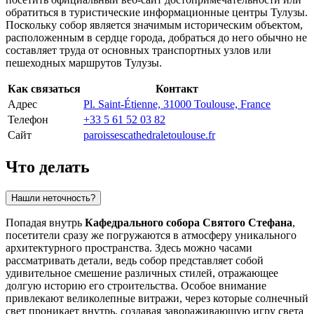
обратиться в туристические информационные центры
Тулузы
.
Поскольку собор является значимым историческим объектом,
расположенным в сердце города, добраться до него обычно не
составляет труда от основных транспортных узлов или
пешеходных маршрутов
Тулузы
.
Как связаться
Контакт
Адрес
Pl. Saint-Étienne, 31000 Toulouse, France
Телефон
+33 5 61 52 03 82
Сайт
paroissescathedraletoulouse.fr
Что делать
Нашли неточность?
Попадая внутрь
Кафедрального собора Святого Стефана
,
посетители сразу же погружаются в атмосферу уникального
архитектурного пространства. Здесь можно часами
рассматривать детали, ведь собор представляет собой
удивительное смешение различных стилей, отражающее
долгую историю его строительства. Особое внимание
привлекают великолепные витражи, через которые солнечный
свет проникает внутрь, создавая завораживающую игру света