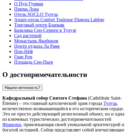
О Пуи Гурман
Прима Лова
Отель SOCLO Тулуза
Апарт-отель Confort Toulouse Diagora Labège
Торговый центр Бланьяк
Базилика Сен-Сернен в Тулузе
Сад растений
Монастырь Якобинов
Центр отдыха Ла Раме
Пон-Нёф
Гран Рон
Площадь Сен-Пьер
О достопримечательности
Нашли неточность?
Кафедральный собор Святого Стефана
(Cathédrale Saint-
Étienne) – это главный католический храм города
Тулуза
,
величественно возвышающийся в его историческом сердце.
Это не просто действующий религиозный объект, но и одна
из ключевых туристических достопримечательностей
Франции
, привлекающая своей уникальной архитектурой и
богатой историей. Собор представляет собой впечатляющее