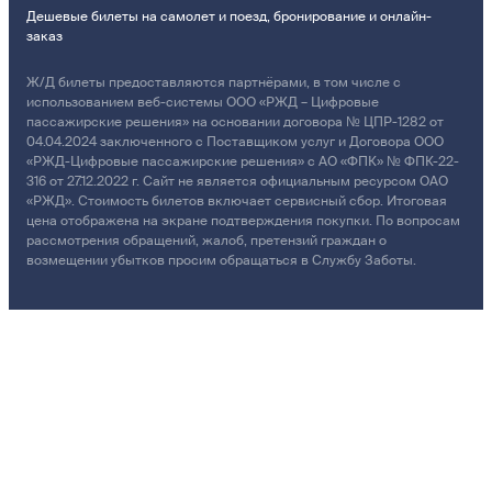
Дешевые билеты на самолет и поезд, бронирование и онлайн-
заказ
Ж/Д билеты предоставляются партнёрами, в том числе с
использованием веб-системы ООО «РЖД – Цифровые
пассажирские решения» на основании договора № ЦПР-1282 от
04.04.2024 заключенного с Поставщиком услуг и Договора ООО
«РЖД-Цифровые пассажирские решения» с АО «ФПК» № ФПК-22-
316 от 27.12.2022 г. Сайт не является официальным ресурсом ОАО
«РЖД». Стоимость билетов включает сервисный сбор. Итоговая
цена отображена на экране подтверждения покупки. По вопросам
рассмотрения обращений, жалоб, претензий граждан о
возмещении убытков просим обращаться в Службу Заботы.