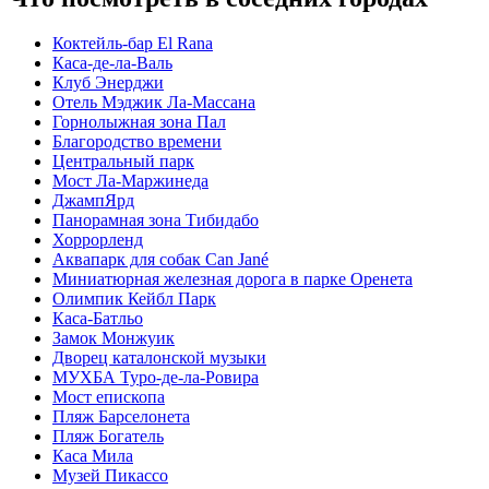
Коктейль-бар El Rana
Каса-де-ла-Валь
Клуб Энерджи
Отель Мэджик Ла-Массана
Горнолыжная зона Пал
Благородство времени
Центральный парк
Мост Ла-Маржинеда
ДжампЯрд
Панорамная зона Тибидабо
Хоррорленд
Аквапарк для собак Can Jané
Миниатюрная железная дорога в парке Оренета
Олимпик Кейбл Парк
Каса-Батльо
Замок Монжуик
Дворец каталонской музыки
МУХБА Туро-де-ла-Ровира
Мост епископа
Пляж Барселонета
Пляж Богатель
Каса Мила
Музей Пикассо