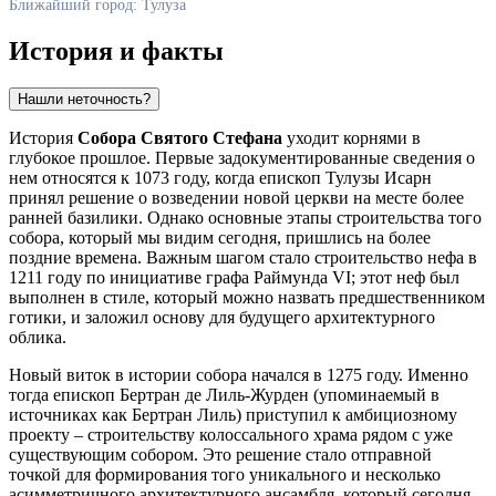
Ближайший город: Тулуза
История и факты
Нашли неточность?
История
Собора Святого Стефана
уходит корнями в
глубокое прошлое. Первые задокументированные сведения о
нем относятся к 1073 году, когда епископ
Тулузы
Исарн
принял решение о возведении новой церкви на месте более
ранней базилики. Однако основные этапы строительства того
собора, который мы видим сегодня, пришлись на более
поздние времена. Важным шагом стало строительство нефа в
1211 году по инициативе графа Раймунда VI; этот неф был
выполнен в стиле, который можно назвать предшественником
готики, и заложил основу для будущего архитектурного
облика.
Новый виток в истории собора начался в 1275 году. Именно
тогда епископ Бертран де Лиль-Журден (упоминаемый в
источниках как Бертран Лиль) приступил к амбициозному
проекту – строительству колоссального храма рядом с уже
существующим собором. Это решение стало отправной
точкой для формирования того уникального и несколько
асимметричного архитектурного ансамбля, который сегодня