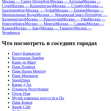
Москва — Санкт-Петербург
Москва — Анталья
Москва —
Сочи
Москва — Калининград
Москва — Стамбул
Москва —
Екатеринбург
Москва — Дубай
Москва — Ереван
Москва —
Минеральные Воды
Москва — Махачкала
Санкт-Петербург —
Калининград
Москва — Краснодар
Москва — Уфа
Москва —
Новосибирск
Москва — Минск
Москва — Самара
Москва —
Казань
Москва — Баку
Москва — Ташкент
Москва —
Челябинск
Что посмотреть в соседних городах
Город Каркассон
Коллекция Ламбер
Камп-де-Март
Парк Помбон
Парк Пьера Монгру
Парк Монжюзе
Speed2max
Карре д’Ар
Площадь Республики
Отель Пам
Музей изящных искусств в По
Парк Бомон
Jungle Café