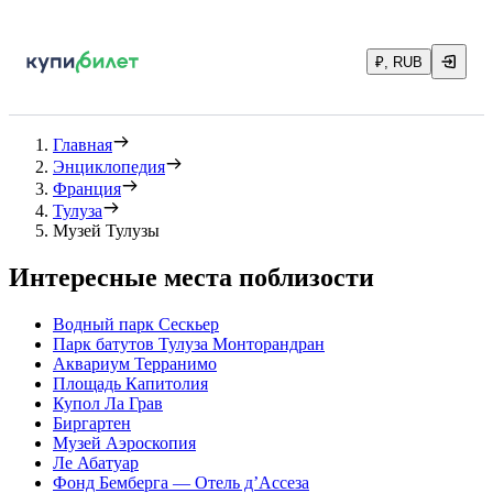
₽, RUB
Главная
Энциклопедия
Франция
Тулуза
Музей Тулузы
Интересные места поблизости
Водный парк Сескьер
Парк батутов Тулуза Монторандран
Аквариум Терранимо
Площадь Капитолия
Купол Ла Грав
Биргартен
Музей Аэроскопия
Ле Абатуар
Фонд Бемберга — Отель д’Ассеза