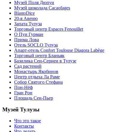
Музей Поля Дюпуи
Музей шоколада Cacaofages
BlastoDice
20-я Авеню
Запата Тулуза
Торговый центр Espaces Fenouillet
О Пуи Гурман
Прима Лова
Отель SOCLO Тулуза
Апарт-отель Confort Toulouse Diagora Labège
Торговый центр Бланьяк
Базилика Сен-Сернен в Тулузе
Сад растений
Монастырь Якобинов
Центр отдыха Ла Раме
Собор Святого Стефана
Пон-Нёф
Гран Рон
Площадь Сен-Пьер
Музей Тулузы
Что это такое
Контакты
Что делать