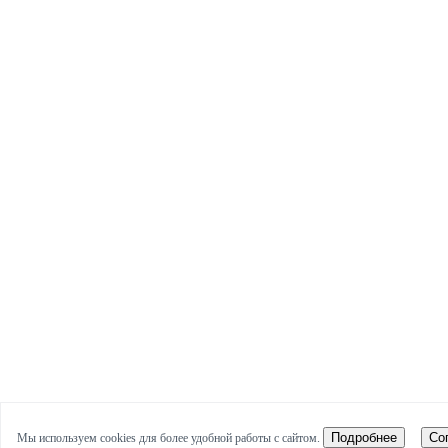
Подробнее
Со
Мы используем cookies для более удобной работы с сайтом.