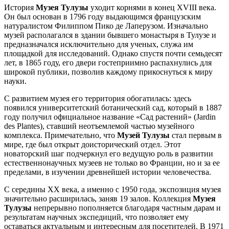
История
Музея Тулузы
уходит корнями в конец XVIII века.
Он был основан в 1796 году выдающимся французским
натуралистом Филиппом Пико де Лаперузом. Изначально
музей располагался в здании бывшего монастыря в
Тулузе
и
предназначался исключительно для ученых, служа им
площадкой для исследований. Однако спустя почти семьдесят
лет, в 1865 году, его двери гостеприимно распахнулись для
широкой публики, позволив каждому прикоснуться к миру
науки.
С развитием музея его территория обогатилась: здесь
появился университетский ботанический сад, который в 1887
году получил официальное название «Сад растений» (Jardin
des Plantes), ставший неотъемлемой частью музейного
комплекса. Примечательно, что
Музей Тулузы
стал первым в
мире, где был открыт доисторический отдел. Этот
новаторский шаг подчеркнул его ведущую роль в развитии
естественнонаучных музеев не только во
Франции
, но и за ее
пределами, в изучении древнейшей истории человечества.
С середины XX века, а именно с 1950 года, экспозиция музея
значительно расширилась, заняв 19 залов. Коллекция
Музея
Тулузы
непрерывно пополняется благодаря частным дарам и
результатам научных экспедиций, что позволяет ему
оставаться актуальным и интересным для посетителей. В 1971