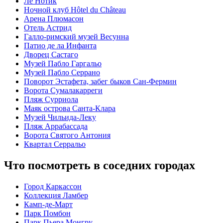
Лё Нотик
Ночной клуб Hôtel du Château
Арена Плюмасон
Отель Астрид
Галло-римский музей Весунна
Патио де ла Инфанта
Дворец Састагo
Музей Пабло Гаргальо
Музей Пабло Серрано
Поворот Эстафета, забег быков Сан-Фермин
Ворота Сумалакарреги
Пляж Сурриола
Маяк острова Санта-Клара
Музей Чильида-Леку
Пляж Аррабассада
Ворота Святого Антония
Квартал Серральо
Что посмотреть в соседних городах
Город Каркассон
Коллекция Ламбер
Камп-де-Март
Парк Помбон
Парк Пьера Монгру