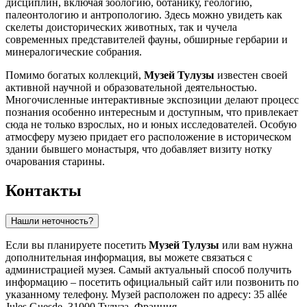
дисциплин, включая зоологию, ботанику, геологию,
палеонтологию и антропологию. Здесь можно увидеть как
скелеты доисторических животных, так и чучела
современных представителей фауны, обширные гербарии и
минералогические собрания.
Помимо богатых коллекций,
Музей Тулузы
известен своей
активной научной и образовательной деятельностью.
Многочисленные интерактивные экспозиции делают процесс
познания особенно интересным и доступным, что привлекает
сюда не только взрослых, но и юных исследователей. Особую
атмосферу музею придает его расположение в историческом
здании бывшего монастыря, что добавляет визиту нотку
очарования старины.
Контакты
Нашли неточность?
Если вы планируете посетить
Музей Тулузы
или вам нужна
дополнительная информация, вы можете связаться с
администрацией музея. Самый актуальный способ получить
информацию – посетить официальный сайт или позвонить по
указанному телефону. Музей расположен по адресу: 35 allée
Jules Guesde, 31000 Тулуза, Франция.