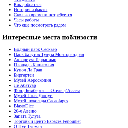
Как добраться
История и факты
Сколько времени потребуется
Часы работы
Что еще посмотреть рядом
Интересные места поблизости
Водный парк Сескьер
Парк батутов Тулуза Монторандран
Аквариум Терранимо
Площадь Капитолия
Купол Ла Грав
Биргартен
Музей Аэроскопия
Ле Абатуар
Фонд Бемберга — Отель д’Ассеза
Музей Поля Дюпуи
Музей шоколада Cacaofages
BlastoDice
20-я Авеню
Запата Тулуза
Торговый центр Espaces Fenouillet
О Пуи Гурман