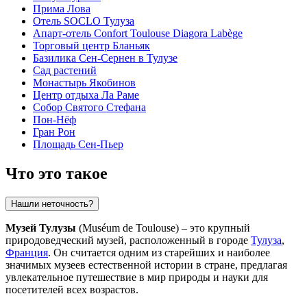
Прима Лова
Отель SOCLO Тулуза
Апарт-отель Confort Toulouse Diagora Labège
Торговый центр Бланьяк
Базилика Сен-Сернен в Тулузе
Сад растений
Монастырь Якобинов
Центр отдыха Ла Раме
Собор Святого Стефана
Пон-Нёф
Гран Рон
Площадь Сен-Пьер
Что это такое
Нашли неточность?
Музей Тулузы
(Muséum de Toulouse) – это крупный
природоведческий музей, расположенный в городе
Тулуза
,
Франция
. Он считается одним из старейших и наиболее
значимых музеев естественной истории в стране, предлагая
увлекательное путешествие в мир природы и науки для
посетителей всех возрастов.