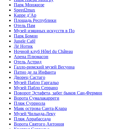
Парк Монжюзе
Speed2max
Карре д’Ар
Площадь Республики
Отель Пам
Музей изящных искусств в По
Парк Бомон
Jungle Café
Лё Нотик
Ночной клуб Hôtel du Château
Арена Плюмасон
Отель Астрид
Галло-римский музей Весунна
Патио де ла Инфанта
Дворец Састагo
Музей Пабло Гаргальо
Музей Пабло Серрано
Поворот Эстафета, забег быков Сан-Фермин
Ворота Сумалакарреги
Пляж Сурриола
Маяк острова Санта-Клара
Музей Чильида-Леку
Пляж Аррабассада
Ворота Святого Антония