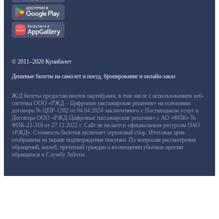
© 2011–2026 Купибилет
Дешевые билеты на самолет и поезд, бронирование и онлайн-заказ
Ж/Д билеты предоставляются партнёрами, в том числе с использованием веб-
системы ООО «РЖД – Цифровые пассажирские решения» на основании
договора № ЦПР-1282 от 04.04.2024 заключенного с Поставщиком услуг и
Договора ООО «РЖД-Цифровые пассажирские решения» с АО «ФПК» №
ФПК-22-316 от 27.12.2022 г. Сайт не является официальным ресурсом ОАО
«РЖД». Стоимость билетов включает сервисный сбор. Итоговая цена
отображена на экране подтверждения покупки. По вопросам рассмотрения
обращений, жалоб, претензий граждан о возмещении убытков просим
обращаться в Службу Заботы.