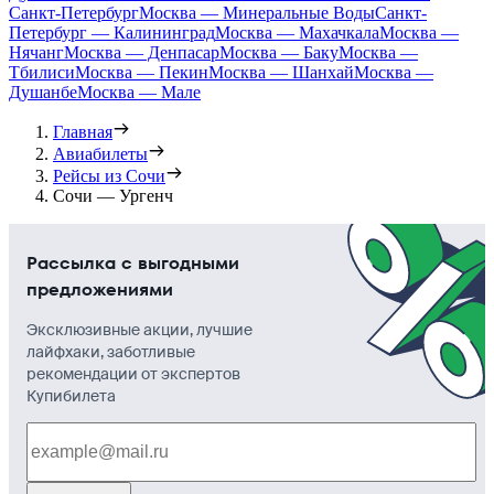
Санкт-Петербург
Москва — Минеральные Воды
Санкт-
Петербург — Калининград
Москва — Махачкала
Москва —
Нячанг
Москва — Денпасар
Москва — Баку
Москва —
Тбилиси
Москва — Пекин
Москва — Шанхай
Москва —
Душанбе
Москва — Мале
Главная
Авиабилеты
Рейсы из Сочи
Сочи — Ургенч
Рассылка с выгодными
предложениями
Эксклюзивные акции, лучшие
лайфхаки, заботливые
рекомендации от экспертов
Купибилета