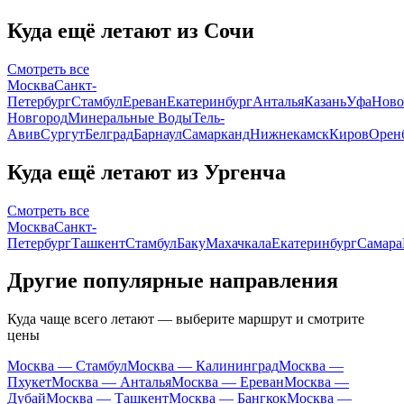
Куда ещё летают из Сочи
Смотреть все
Москва
Санкт-
Петербург
Стамбул
Ереван
Екатеринбург
Анталья
Казань
Уфа
Ново
Новгород
Минеральные Воды
Тель-
Авив
Сургут
Белград
Барнаул
Самарканд
Нижнекамск
Киров
Орен
Куда ещё летают из Ургенча
Смотреть все
Москва
Санкт-
Петербург
Ташкент
Стамбул
Баку
Махачкала
Екатеринбург
Самара
Другие популярные направления
Куда чаще всего летают — выберите маршрут и смотрите
цены
Москва — Стамбул
Москва — Калининград
Москва —
Пхукет
Москва — Анталья
Москва — Ереван
Москва —
Дубай
Москва — Ташкент
Москва — Бангкок
Москва —