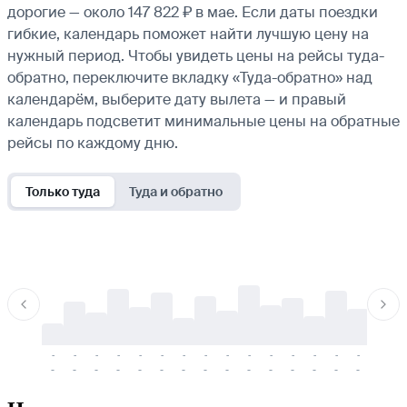
дорогие — около 147 822 ₽ в мае. Если даты поездки
гибкие, календарь поможет найти лучшую цену на
нужный период. Чтобы увидеть цены на рейсы туда-
обратно, переключите вкладку «Туда-обратно» над
календарём, выберите дату вылета — и правый
календарь подсветит минимальные цены на обратные
рейсы по каждому дню.
Только туда
Туда и обратно
-
-
-
-
-
-
-
-
-
-
-
-
-
-
-
-
-
-
-
-
-
-
-
-
-
-
-
-
-
-
-
-
-
-