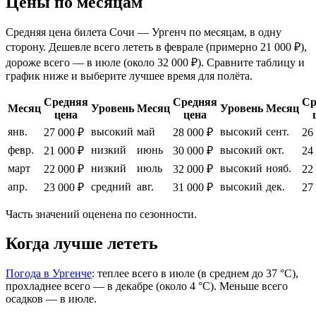
Цены по месяцам
Средняя цена билета Сочи — Ургенч по месяцам, в одну
сторону. Дешевле всего лететь в феврале (примерно 21 000 ₽),
дороже всего — в июле (около 32 000 ₽). Сравните таблицу и
график ниже и выберите лучшее время для полёта.
Средняя
Средняя
Ср
Месяц
Уровень
Месяц
Уровень
Месяц
цена
цена
янв.
высокий
май
высокий
сент.
27 000 ₽
28 000 ₽
26
февр.
низкий
июнь
высокий
окт.
21 000 ₽
30 000 ₽
24
март
низкий
июль
высокий
нояб.
22 000 ₽
32 000 ₽
22
апр.
средний
авг.
высокий
дек.
23 000 ₽
31 000 ₽
27
Часть значений оценена по сезонности.
Когда лучше лететь
Погода в Ургенче
: теплее всего в июле (в среднем до 37 °C),
прохладнее всего — в декабре (около 4 °C). Меньше всего
осадков — в июле.