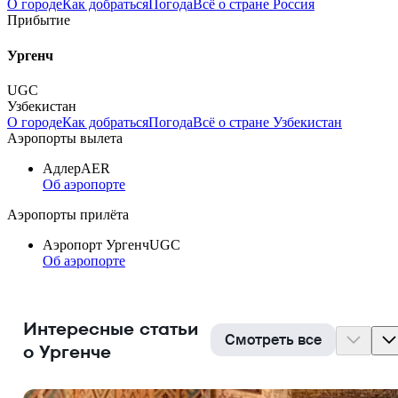
О городе
Как добраться
Погода
Всё о стране Россия
Прибытие
Ургенч
UGC
Узбекистан
О городе
Как добраться
Погода
Всё о стране Узбекистан
Аэропорты вылета
Адлер
AER
Об аэропорте
Аэропорты прилёта
Аэропорт Ургенч
UGC
Об аэропорте
Интересные статьи
Смотреть все
о Ургенче