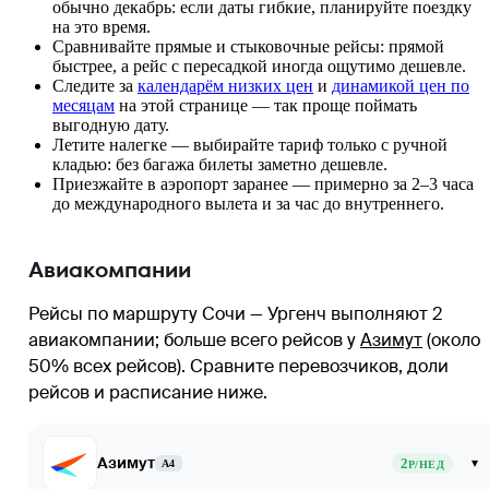
обычно декабрь: если даты гибкие, планируйте поездку
на это время.
Сравнивайте прямые и стыковочные рейсы: прямой
быстрее, а рейс с пересадкой иногда ощутимо дешевле.
Следите за
календарём низких цен
и
динамикой цен по
месяцам
на этой странице — так проще поймать
выгодную дату.
Летите налегке — выбирайте тариф только с ручной
кладью: без багажа билеты заметно дешевле.
Приезжайте в аэропорт заранее — примерно за 2–3 часа
до международного вылета и за час до внутреннего.
Авиакомпании
Рейсы по маршруту Сочи — Ургенч выполняют 2
авиакомпании
; больше всего рейсов у
Азимут
(около
50% всех рейсов)
. Сравните перевозчиков, доли
рейсов и расписание ниже.
Азимут
2
▾
A4
Р/НЕД