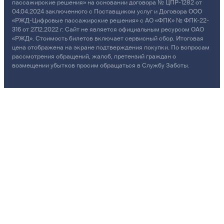
пассажирские решения» на основании договора № ЦПР-1282 от
04.04.2024 заключенного с Поставщиком услуг и Договора ООО
«РЖД-Цифровые пассажирские решения» с АО «ФПК» № ФПК-22-
316 от 27.12.2022 г. Сайт не является официальным ресурсом ОАО
«РЖД». Стоимость билетов включает сервисный сбор. Итоговая
цена отображена на экране подтверждения покупки. По вопросам
рассмотрения обращений, жалоб, претензий граждан о
возмещении убытков просим обращаться в Службу Заботы.