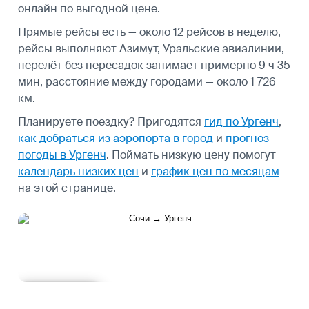
онлайн по выгодной цене.
Прямые рейсы есть — около 12 рейсов в неделю,
рейсы выполняют Азимут, Уральские авиалинии,
перелёт без пересадок занимает примерно 9 ч 35
мин, расстояние между городами — около 1 726
км.
Планируете поездку? Пригодятся
гид по Ургенч
,
как добраться из аэропорта в город
и
прогноз
погоды в Ургенч
.
Поймать низкую цену помогут
календарь низких цен
и
график цен по месяцам
на этой странице.
Подробнее