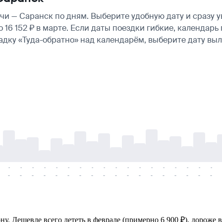
и — Саранск по дням. Выберите удобную дату и сразу 
ло 16 152 ₽ в марте. Если даты поездки гибкие, календа
ладку «Туда-обратно» над календарём, выберите дату в
-
-
-
-
-
-
-
-
-
-
-
-
-
-
-
-
-
-
-
-
-
-
-
-
-
-
-
-
-
-
-
-
-
-
-
-
у. Дешевле всего лететь в феврале (примерно 6 900 ₽), дороже в