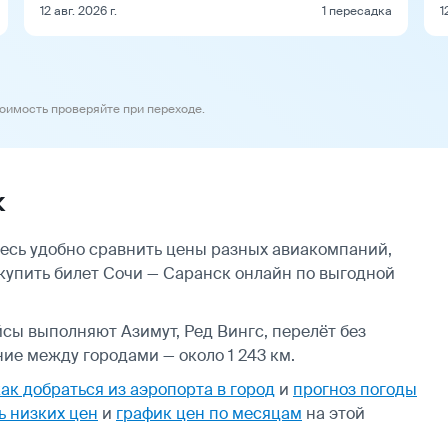
12 авг. 2026 г.
1 пересадка
1
тоимость проверяйте при переходе.
к
есь удобно сравнить цены разных авиакомпаний,
 купить билет Сочи — Саранск онлайн по выгодной
йсы выполняют Азимут, Ред Вингс, перелёт без
ие между городами — около 1 243 км.
как добраться из аэропорта в город
и
прогноз погоды
ь низких цен
и
график цен по месяцам
на этой