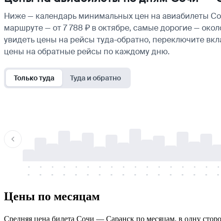
Ниже — календарь минимальных цен на авиабилеты Соч
маршруте — от 7 788 ₽ в октябре, самые дорогие — око
увидеть цены на рейсы туда-обратно, переключите вк
цены на обратные рейсы по каждому дню.
Только туда
Туда и обратно
-
-
-
-
-
-
-
-
-
-
-
-
-
-
-
-
-
-
-
-
-
-
-
-
-
-
-
-
-
-
-
-
-
-
Цены по месяцам
Средняя цена билета Сочи — Саранск по месяцам, в одну сторон