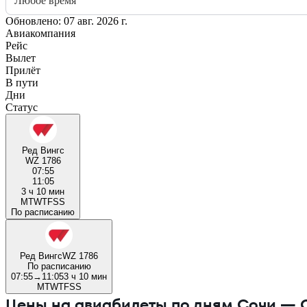
Любое время
Обновлено: 07 авг. 2026 г.
Авиакомпания
Рейс
Вылет
Прилёт
В пути
Дни
Статус
Ред Вингс
WZ 1786
07:55
11:05
3 ч 10 мин
M
T
W
T
F
S
S
По расписанию
Ред Вингс
WZ 1786
По расписанию
07:55
→
11:05
3 ч 10 мин
M
T
W
T
F
S
S
Цены на авиабилеты по дням Сочи — 