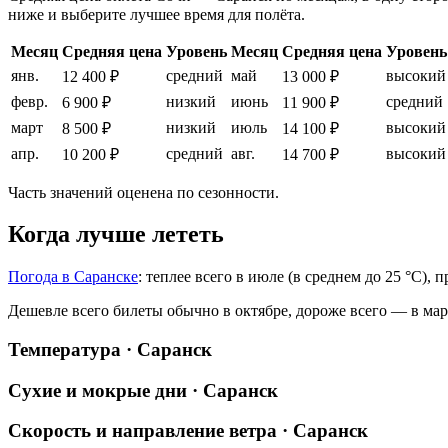
ниже и выберите лучшее время для полёта.
Месяц
Средняя цена
Уровень
Месяц
Средняя цена
Уровень
янв.
средний
май
высокий
12 400 ₽
13 000 ₽
февр.
низкий
июнь
средний
6 900 ₽
11 900 ₽
март
низкий
июль
высокий
8 500 ₽
14 100 ₽
апр.
средний
авг.
высокий
10 200 ₽
14 700 ₽
Часть значений оценена по сезонности.
Когда лучше лететь
Погода в Саранске
: теплее всего в июле (в среднем до 25 °C), 
Дешевле всего билеты обычно в октябре, дороже всего — в мар
Температура · Саранск
Сухие и мокрые дни · Саранск
Скорость и направление ветра · Саранск