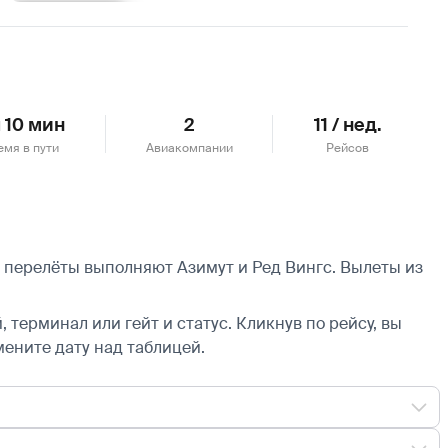
Подробнее
ч 10 мин
2
11 / нед.
емя в пути
Авиакомпании
Рейсов
е перелёты выполняют Азимут и Ред Вингс.
Вылеты из
 терминал или гейт и статус. Кликнув по рейсу, вы
мените дату над таблицей.