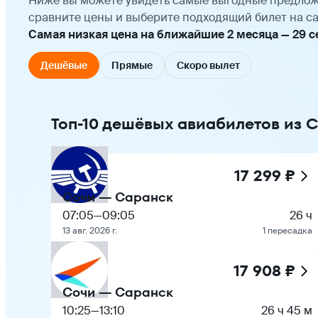
Ниже вы можете увидеть самые выгодные предлож
сравните цены и выберите подходящий билет на са
Самая низкая цена на ближайшие 2 месяца — 29 сен
Дешёвые
Прямые
Скоро вылет
Топ-10 дешёвых авиабилетов из 
17 299 ₽
Сочи — Саранск
07:05
—
09:05
26 ч
13 авг. 2026 г.
1 пересадка
17 908 ₽
Сочи — Саранск
10:25
—
13:10
26 ч 45 м