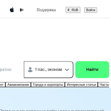
Поддержка
Войти
₽, RUB
братно
1 пас., эконом
Найти
лет
Авиакомпании
Города и аэропорты
Интересные статьи
Частые