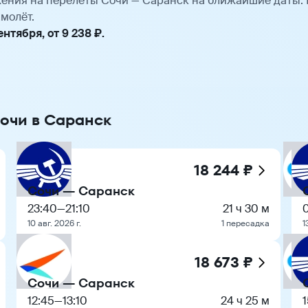
ения на перелёты Сочи — Саранск на ближайшие даты.
молёт.
тября, от 9 238 ₽.
Сочи в Саранск
18 244 ₽
Сочи — Саранск
23:40
—
21:10
21 ч 30 м
10 авг. 2026 г.
1 пересадка
1
18 673 ₽
Сочи — Саранск
12:45
—
13:10
24 ч 25 м
1