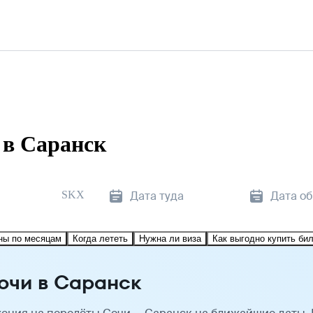
 в Саранск
SKX
Дата туда
Дата о
ны по месяцам
Когда лететь
Нужна ли виза
Как выгодно купить би
очи в Саранск