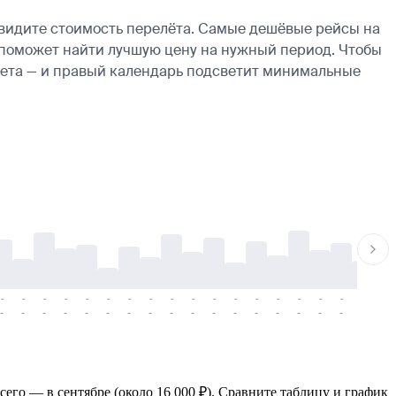
увидите стоимость перелёта. Самые дешёвые рейсы на
рь поможет найти лучшую цену на нужный период. Чтобы
ылета — и правый календарь подсветит минимальные
-
-
-
-
-
-
-
-
-
-
-
-
-
-
-
-
-
-
-
-
-
-
-
-
-
-
-
-
-
-
-
-
-
-
-
-
-
-
сего — в сентябре (около 16 000 ₽). Сравните таблицу и график