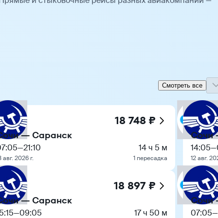
 Прямые и стыковочные рейсы разных авиакомпаний —
Смотреть все
18 748 ₽
Сочи — Саранск
Сочи 
07:05
—
21:10
14 ч 5 м
14:05
—
3 авг. 2026 г.
1 пересадка
12 авг. 20
18 897 ₽
Сочи — Саранск
Сочи 
5:15
—
09:05
17 ч 50 м
07:05
—