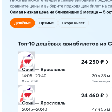
Ниже вы можете увидеть самые выгодные предлож
сравните цены и выберите подходящий билет на са
Самая низкая цена на ближайшие 2 месяца — 5 октя
Дешёвые
Прямые
Скоро вылет
Топ-10 дешёвых авиабилетов из 
24 250 ₽
Сочи — Ярославль
14:05
—
20:40
30 ч 35 м
11 авг. 2026 г.
1 пересадка
24 460 ₽
Сочи — Ярославль
20:45
—
20:40
47 ч 55 м