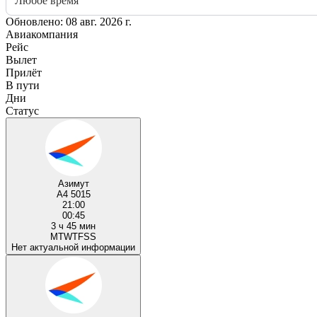
Любое время
Обновлено: 08 авг. 2026 г.
Авиакомпания
Рейс
Вылет
Прилёт
В пути
Дни
Статус
Азимут
A4 5015
21:00
00:45
3 ч 45 мин
M
T
W
T
F
S
S
Нет актуальной информации