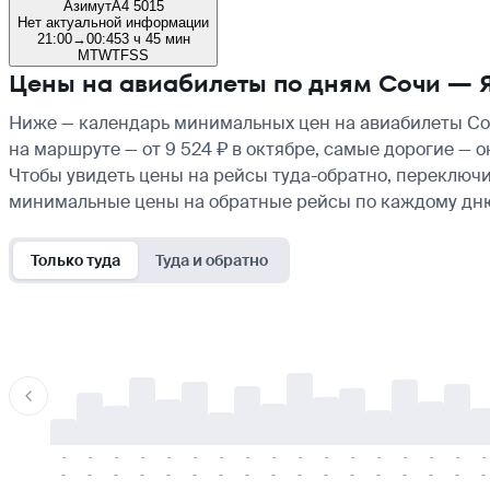
Азимут
A4 5015
Нет актуальной информации
21:00
→
00:45
3 ч 45 мин
M
T
W
T
F
S
S
Цены на авиабилеты по дням Сочи — 
Ниже — календарь минимальных цен на авиабилеты Соч
на маршруте — от 9 524 ₽ в октябре, самые дорогие — 
Чтобы увидеть цены на рейсы туда-обратно, переключи
минимальные цены на обратные рейсы по каждому дн
Только туда
Туда и обратно
-
-
-
-
-
-
-
-
-
-
-
-
-
-
-
-
-
-
-
-
-
-
-
-
-
-
-
-
-
-
-
-
-
-