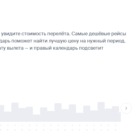
у увидите стоимость перелёта. Самые дешёвые рейсы
лендарь поможет найти лучшую цену на нужный период.
ату вылета — и правый календарь подсветит
-
-
-
-
-
-
-
-
-
-
-
-
-
-
-
-
-
-
-
-
-
-
-
-
-
-
-
-
-
-
-
-
-
-
-
-
-
-