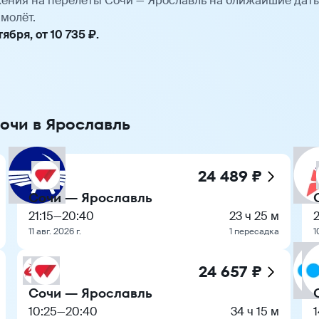
ения на перелёты Сочи — Ярославль на ближайшие дат
молёт.
бря, от 10 735 ₽.
Сочи в Ярославль
24 489 ₽
Сочи — Ярославль
21:15
—
20:40
23 ч 25 м
11 авг. 2026 г.
1 пересадка
1
24 657 ₽
Сочи — Ярославль
10:25
—
20:40
34 ч 15 м