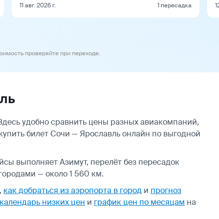
11 авг. 2026 г.
1 пересадка
1
тоимость проверяйте при переходе.
ль
Здесь удобно сравнить цены разных авиакомпаний,
 купить билет Сочи — Ярославль онлайн по выгодной
ейсы выполняет Азимут, перелёт без пересадок
ородами — около 1 560 км.
,
как добраться из аэропорта в город
и
прогноз
календарь низких цен
и
график цен по месяцам
на