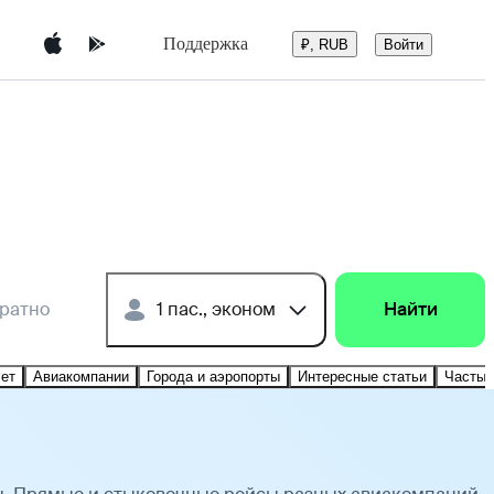
Поддержка
Войти
₽, RUB
братно
1 пас., эконом
Найти
лет
Авиакомпании
Города и аэропорты
Интересные статьи
Частые