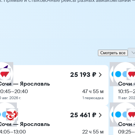
ы. Прямые и стыковочные рейсы разных авиакомпаний 
Смотреть все
25 193 ₽
Сочи — Ярославль
Сочи 
20:45
—
20:40
47 ч 55 м
10:15
—
0 авг. 2026 г.
1 пересадка
11 авг. 202
25 461 ₽
Сочи — Ярославль
Сочи 
14:05
—
13:00
22 ч 55 м
09:25
—