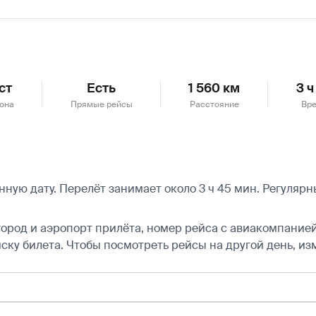
ст
Есть
1 560 км
3 ч
зона
Прямые рейсы
Расстояние
Вре
ь
ную дату. Перелёт занимает около 3 ч 45 мин. Регуляр
город и аэропорт прилёта, номер рейса с авиакомпанией,
ску билета.
Чтобы посмотреть рейсы на другой день, из