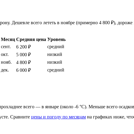
ону. Дешевле всего лететь в ноябре (примерно 4 800 ₽), дороже 
Месяц
Средняя цена
Уровень
сент.
средний
6 200 ₽
окт.
низкий
5 000 ₽
нояб.
низкий
4 800 ₽
дек.
средний
6 000 ₽
, прохладнее всего — в январе (около -6 °C). Меньше всего осадко
усте.
Сравните
цены и погоду по месяцам
на графиках ниже, что