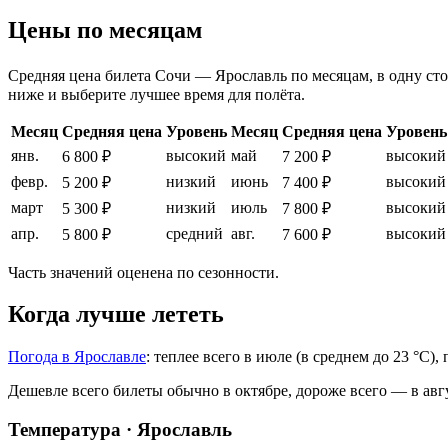
Цены по месяцам
Средняя цена билета Сочи — Ярославль по месяцам, в одну стор
ниже и выберите лучшее время для полёта.
Месяц
Средняя цена
Уровень
Месяц
Средняя цена
Уровень
янв.
высокий
май
высокий
6 800 ₽
7 200 ₽
февр.
низкий
июнь
высокий
5 200 ₽
7 400 ₽
март
низкий
июль
высокий
5 300 ₽
7 800 ₽
апр.
средний
авг.
высокий
5 800 ₽
7 600 ₽
Часть значений оценена по сезонности.
Когда лучше лететь
Погода в Ярославле
: теплее всего в июле (в среднем до 23 °C)
Дешевле всего билеты обычно в октябре, дороже всего — в авг
Температура · Ярославль