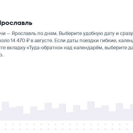
Ярославль
и — Ярославль по дням. Выберите удобную дату и сраз
около 14 470 ₽ в августе. Если даты поездки гибкие, ка
те вкладку «Туда-обратно» над календарём, выберите д
ю.
-
-
-
-
-
-
-
-
-
-
-
-
-
-
-
-
-
-
-
-
-
-
-
-
-
-
-
-
-
-
-
-
-
-
-
-