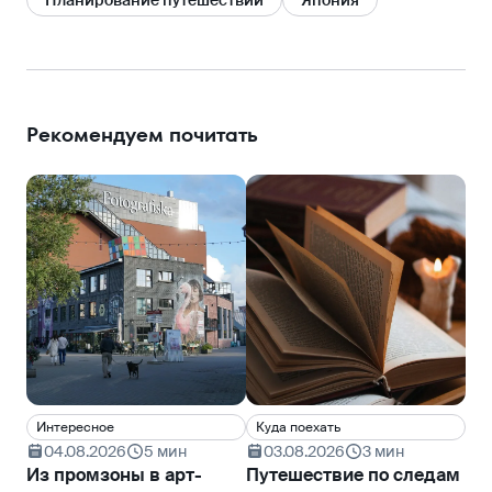
Рекомендуем почитать
Интересное
Куда поехать
По
04.08.2026
5 мин
03.08.2026
3 мин
0
Из промзоны в арт-
Путешествие по следам
От