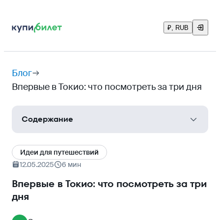
₽, RUB
Блог
Впервые в Токио: что посмотреть за три дня
Содержание
Как добраться до Токио
Идеи для путешествий
Как добраться из аэропорта Токио
12.05.2025
6 мин
День первый
Впервые в Токио: что посмотреть за три
дня
Императорские Восточные сады
Храм Сэнсо-дзи