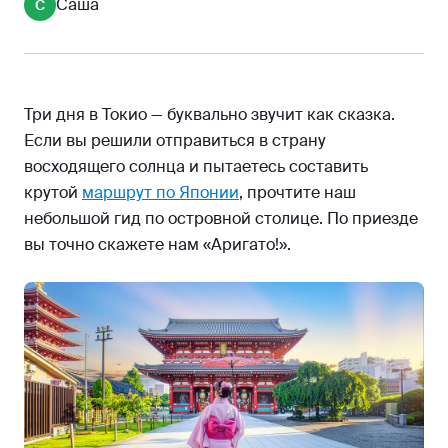
Саша
С
«Токийское небесное дерево»
День второй
Синдзюку-Гёэн
Храм Мэйдзи-дзингу
Три дня в Токио — буквально звучит как сказка.
Если вы решили отправиться в страну
Харадзюку
восходящего солнца и пытаетесь составить
Район Сибуя
крутой
маршрут по Японии
, прочтите наш
День третий
небольшой гид по островной столице. По приезде
teamLab Planets TOKYO DMM
вы точно скажете нам «Аригато!».
Остров Одайба
Полезные советы для новичков в Токио