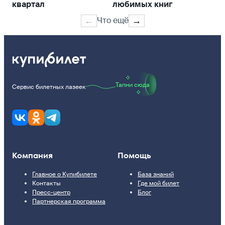
квартал
любимых книг
хо
Что ещё
←
→
Тапни сюда
Сервис билетных лазеек
Компания
Помощь
Главное о Купибилете
База знаний
Контакты
Где мой билет
Пресс-центр
Блог
Партнерская программа