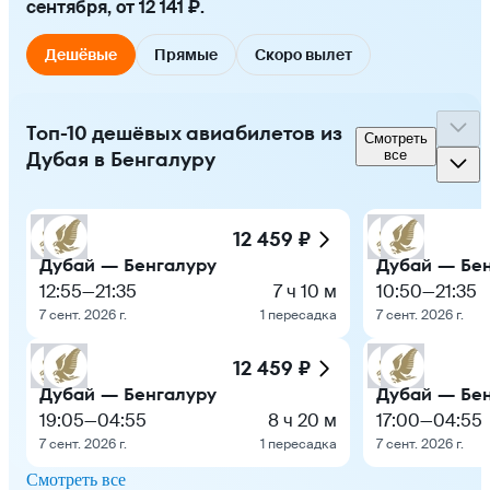
сентября, от 12 141 ₽.
Дешёвые
Прямые
Скоро вылет
Топ-10 дешёвых авиабилетов из
Смотреть
Дубая в Бенгалуру
все
12 459 ₽
Дубай — Бенгалуру
Дубай — Бе
12:55
—
21:35
7 ч 10 м
10:50
—
21:35
7 сент. 2026 г.
1 пересадка
7 сент. 2026 г.
12 459 ₽
Дубай — Бенгалуру
Дубай — Бе
19:05
—
04:55
8 ч 20 м
17:00
—
04:55
7 сент. 2026 г.
1 пересадка
7 сент. 2026 г.
Смотреть все