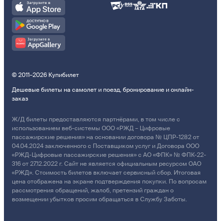
© 2011–2026 Купибилет
Дешевые билеты на самолет и поезд, бронирование и онлайн-
заказ
Ж/Д билеты предоставляются партнёрами, в том числе с
использованием веб-системы ООО «РЖД – Цифровые
пассажирские решения» на основании договора № ЦПР-1282 от
04.04.2024 заключенного с Поставщиком услуг и Договора ООО
«РЖД-Цифровые пассажирские решения» с АО «ФПК» № ФПК-22-
316 от 27.12.2022 г. Сайт не является официальным ресурсом ОАО
«РЖД». Стоимость билетов включает сервисный сбор. Итоговая
цена отображена на экране подтверждения покупки. По вопросам
рассмотрения обращений, жалоб, претензий граждан о
возмещении убытков просим обращаться в Службу Заботы.