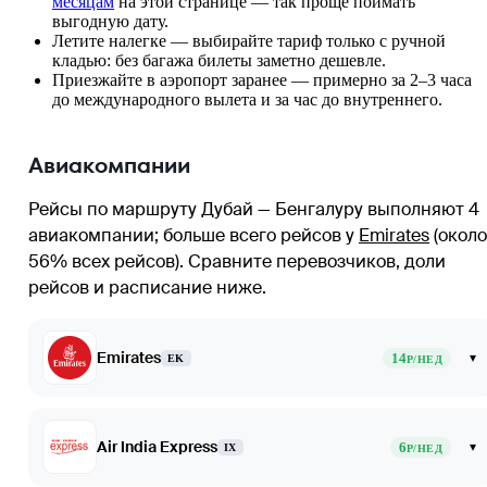
месяцам
на этой странице — так проще поймать
выгодную дату.
Летите налегке — выбирайте тариф только с ручной
кладью: без багажа билеты заметно дешевле.
Приезжайте в аэропорт заранее — примерно за 2–3 часа
до международного вылета и за час до внутреннего.
Авиакомпании
Рейсы по маршруту Дубай — Бенгалуру выполняют 4
авиакомпании
; больше всего рейсов у
Emirates
(около
56% всех рейсов)
. Сравните перевозчиков, доли
рейсов и расписание ниже.
Emirates
14
▾
EK
Р/НЕД
Air India Express
6
▾
IX
Р/НЕД