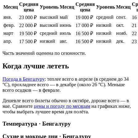
Средняя
Средняя
Ср
Месяц
Уровень
Месяц
Уровень
Месяц
цена
цена
янв.
высокий
май
средний
сент.
23 000 ₽
19 000 ₽
16
февр.
высокий
июнь
низкий
окт.
22 000 ₽
17 000 ₽
21
март
средний
июль
низкий
нояб.
19 500 ₽
16 500 ₽
22
апр.
низкий
авг.
низкий
дек.
17 500 ₽
16 500 ₽
23
Часть значений оценена по сезонности.
Когда лучше лететь
Погода в Бенгалуру
: теплее всего в апреле (в среднем до 34
°C), прохладнее всего — в декабре (около 26 °C). Меньше
всего осадков — в феврале.
Дешевле всего билеты обычно в октябре, дороже всего — в
мае.
Сравните
цены и погоду по месяцам
на графиках ниже,
чтобы выбрать лучшее время для полёта.
Температура · Бенгалуру
Сухие и мокрые дни · Бенгалуру