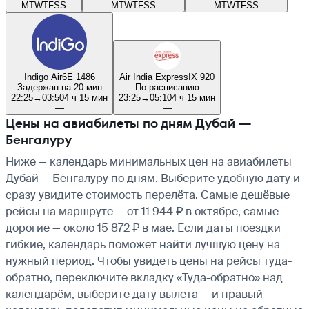
M
T
W
T
F
S
S
M
T
W
T
F
S
S
M
T
W
T
F
S
S
Indigo Air
6E 1486
Air India Express
IX 920
Задержан на 20 мин
По расписанию
22:25
→
03:50
4 ч 15 мин
23:25
→
05:10
4 ч 15 мин
—
—
Цены на авиабилеты по дням Дубай —
Бенгалуру
Ниже — календарь минимальных цен на авиабилеты
Дубай — Бенгалуру по дням. Выберите удобную дату и
сразу увидите стоимость перелёта. Самые дешёвые
рейсы на маршруте — от 11 944 ₽ в октябре, самые
дорогие — около 15 872 ₽ в мае. Если даты поездки
гибкие, календарь поможет найти лучшую цену на
нужный период. Чтобы увидеть цены на рейсы туда-
обратно, переключите вкладку «Туда-обратно» над
календарём, выберите дату вылета — и правый