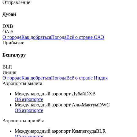
Отправление
Дубай
DXB
ОАЭ
О городе
Как добраться
Погода
Всё о стране ОАЭ
Прибытие
Бенгалуру
BLR
Индия
О городе
Как добраться
Погода
Всё о стране Индия
Аэропорты вылета
Международный аэропорт Дубай
DXB
Об аэропорте
Международный аэропорт Аль-Мактум
DWC
Об аэропорте
Аэропорты прилёта
Международный аэропорт Кемпегоуда
BLR
Об аэропорте