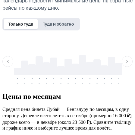
календарь подсветит минимальные цены на обратные
рейсы по каждому дню.
Только туда
Туда и обратно
-
-
-
-
-
-
-
-
-
-
-
-
-
-
-
-
-
-
-
-
-
-
-
-
-
-
-
-
-
-
-
-
-
-
Цены по месяцам
Средняя цена билета Дубай — Бенгалуру по месяцам, в одну
сторону. Дешевле всего лететь в сентябре (примерно 16 000 ₽),
дороже всего — в декабре (около 23 500 ₽). Сравните таблицу
и график ниже и выберите лучшее время для полёта.