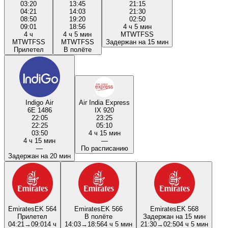
03:20
13:45
21:15
04:21
14:03
21:30
08:50
19:20
02:50
09:01
18:56
4 ч 5 мин
4 ч
4 ч 5 мин
M
T
W
T
F
S
S
M
T
W
T
F
S
S
M
T
W
T
F
S
S
Задержан на 15 мин
Прилетел
В полёте
Indigo Air
Air India Express
6E 1486
IX 920
22:05
23:25
22:25
05:10
03:50
4 ч 15 мин
4 ч 15 мин
—
—
По расписанию
Задержан на 20 мин
Emirates
EK 564
Emirates
EK 566
Emirates
EK 568
Прилетел
В полёте
Задержан на 15 мин
04:21
→
09:01
4 ч
14:03
→
18:56
4 ч 5 мин
21:30
→
02:50
4 ч 5 мин