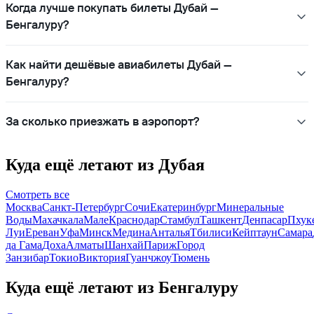
Когда лучше покупать билеты Дубай —
Бенгалуру?
Как найти дешёвые авиабилеты Дубай —
Бенгалуру?
За сколько приезжать в аэропорт?
Куда ещё летают из Дубая
Смотреть все
Москва
Санкт-Петербург
Сочи
Екатеринбург
Минеральные
Воды
Махачкала
Мале
Краснодар
Стамбул
Ташкент
Денпасар
Пхук
Луи
Ереван
Уфа
Минск
Медина
Анталья
Тбилиси
Кейптаун
Самара
да Гама
Доха
Алматы
Шанхай
Париж
Город
Занзибар
Токио
Виктория
Гуанчжоу
Тюмень
Куда ещё летают из Бенгалуру