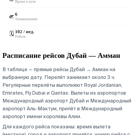
Время в пути
6
🛫
Авиакомпании
102 / нед.
🗓️
Рейсов
Расписание рейсов Дубай — Амман
В таблице — прямые рейсы Дубай → Амман на
выбранную дату. Перелёт занимает около 3 ч.
Регулярные перелёты выполняют Royal Jordanian,
Emirates, Fly Dubai и Qantas.
Вылеты из аэропортов
Международный аэропорт Дубай и Международный
аэропорт Аль-Мактум, прилёт в Международный
аэропорт имени королевы Алии.
Для каждого рейса показаны: время вылета
(местное), город и аэропорт прилёта, номер рейса с