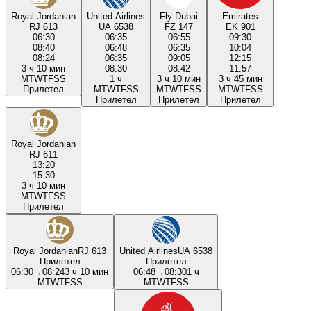
Royal Jordanian
United Airlines
Fly Dubai
Emirates
RJ 613
UA 6538
FZ 147
EK 901
06:30
06:35
06:55
09:30
08:40
06:48
06:35
10:04
08:24
06:35
09:05
12:15
3 ч 10 мин
08:30
08:42
11:57
M
T
W
T
F
S
S
1 ч
3 ч 10 мин
3 ч 45 мин
Прилетел
M
T
W
T
F
S
S
M
T
W
T
F
S
S
M
T
W
T
F
S
S
Прилетел
Прилетел
Прилетел
Royal Jordanian
RJ 611
13:20
15:30
3 ч 10 мин
M
T
W
T
F
S
S
Прилетел
Royal Jordanian
RJ 613
United Airlines
UA 6538
Прилетел
Прилетел
06:30
→
08:24
3 ч 10 мин
06:48
→
08:30
1 ч
M
T
W
T
F
S
S
M
T
W
T
F
S
S