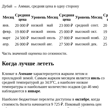
Дубай → Амман, средняя цена в одну сторону
Средняя
Средняя
Ср
Месяц
Уровень
Месяц
Уровень
Месяц
цена
цена
янв.
низкий
май
средний
сент.
20 000 ₽
23 000 ₽
20
февр.
низкий
июнь
высокий
окт.
19 800 ₽
25 000 ₽
19
март
высокий
июль
высокий
нояб.
24 500 ₽
27 000 ₽
22
апр.
высокий
авг.
высокий
дек.
26 000 ₽
27 500 ₽
25
Часть значений оценена по сезонности.
Когда лучше лететь
Климат в
Аммане
характеризуется жарким летом и
прохладной зимой. Самым жарким месяцем является
июль
со
средней температурой до 34.9°C, а наиболее низкие
температуры и наибольшее количество осадков (до 46 мм)
наблюдаются в
январе
.
Наиболее бюджетные перелеты доступны в
октябре
, когда
стоимость билета начинается 9 725 ₽. Пиковый уровень цен