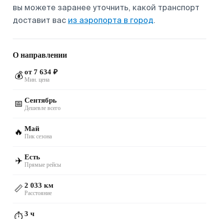
вы можете заранее уточнить, какой транспорт
доставит вас
из аэропорта в город
.
О направлении
от 7 634 ₽
💰
Мин. цена
Сентябрь
📅
Дешевле всего
Май
🔥
Пик сезона
Есть
✈️
Прямые рейсы
2 033 км
📏
Расстояние
3 ч
⏱️