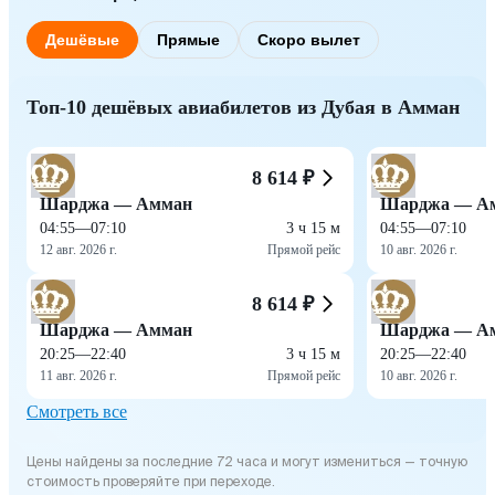
Дешёвые
Прямые
Скоро вылет
Топ-10 дешёвых авиабилетов из Дубая в Амман
8 614 ₽
Шарджа — Амман
Шарджа — А
04:55
—
07:10
3 ч 15 м
04:55
—
07:10
12 авг. 2026 г.
Прямой рейс
10 авг. 2026 г.
8 614 ₽
Шарджа — Амман
Шарджа — А
20:25
—
22:40
3 ч 15 м
20:25
—
22:40
11 авг. 2026 г.
Прямой рейс
10 авг. 2026 г.
Смотреть все
Цены найдены за последние 72 часа и могут измениться — точную
стоимость проверяйте при переходе.