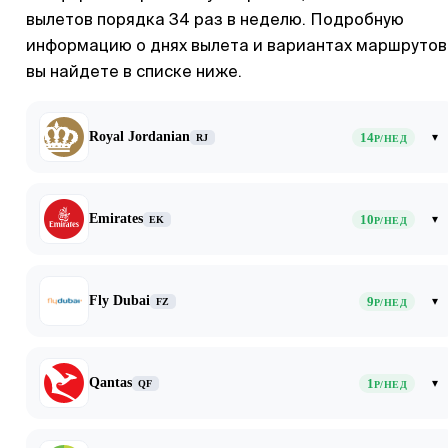
вылетов порядка 34 раз в неделю. Подробную
информацию о днях вылета и вариантах маршрутов
вы найдете в списке ниже.
Royal Jordanian
14
▾
RJ
Р/НЕД
Emirates
10
▾
EK
Р/НЕД
Fly Dubai
9
▾
FZ
Р/НЕД
Qantas
1
▾
QF
Р/НЕД