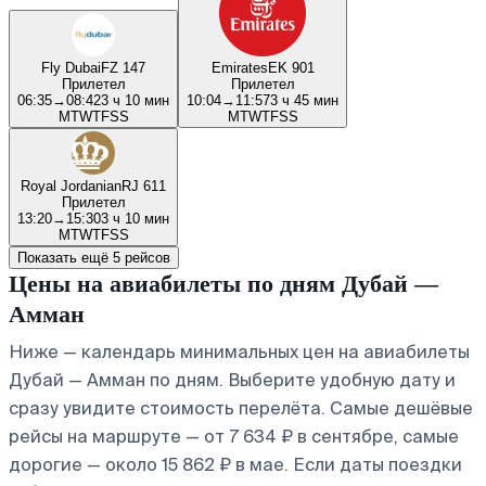
Fly Dubai
FZ 147
Emirates
EK 901
Прилетел
Прилетел
06:35
→
08:42
3 ч 10 мин
10:04
→
11:57
3 ч 45 мин
M
T
W
T
F
S
S
M
T
W
T
F
S
S
Royal Jordanian
RJ 611
Прилетел
13:20
→
15:30
3 ч 10 мин
M
T
W
T
F
S
S
Показать ещё 5 рейсов
Цены на авиабилеты по дням Дубай —
Амман
Ниже — календарь минимальных цен на авиабилеты
Дубай — Амман по дням. Выберите удобную дату и
сразу увидите стоимость перелёта. Самые дешёвые
рейсы на маршруте — от 7 634 ₽ в сентябре, самые
дорогие — около 15 862 ₽ в мае. Если даты поездки