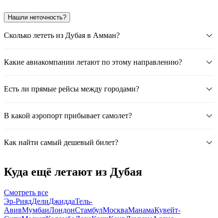
Нашли неточность?
Сколько лететь из Дубая в Амман?
Какие авиакомпании летают по этому направлению?
Есть ли прямые рейсы между городами?
В какой аэропорт прибывает самолет?
Как найти самый дешевый билет?
Куда ещё летают из Дубая
Смотреть все
Эр-Рияд
Дели
Джидда
Тель-
Авив
Мумбаи
Лондон
Стамбул
Москва
Манама
Кувейт-