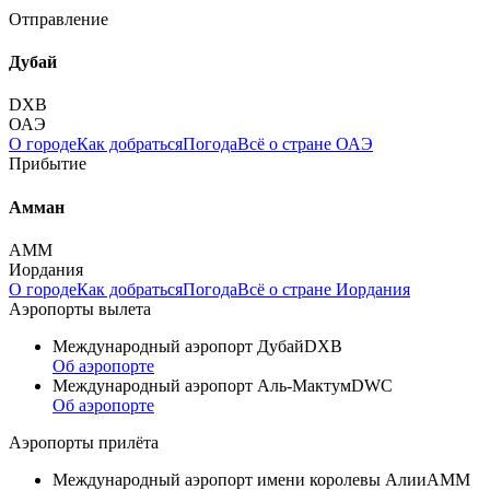
Отправление
Дубай
DXB
ОАЭ
О городе
Как добраться
Погода
Всё о стране ОАЭ
Прибытие
Амман
AMM
Иордания
О городе
Как добраться
Погода
Всё о стране Иордания
Аэропорты вылета
Международный аэропорт Дубай
DXB
Об аэропорте
Международный аэропорт Аль-Мактум
DWC
Об аэропорте
Аэропорты прилёта
Международный аэропорт имени королевы Алии
AMM