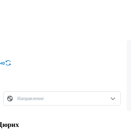
но
Направление
 Цюрих