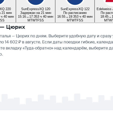
XQ 220
SunExpress
XQ 120
SunExpress
XQ 122
Edelweiss 
 21 мин
Задержан на 21 мин
По расписанию
По рас
 ч 40 мин
15:16
→
17:35
3 ч 40 мин
16:55
→
19:35
3 ч 40 мин
18:45
→
S
S
M
T
W
T
F
S
S
M
T
W
T
F
S
S
M
T
W
 — Цюрих
алья — Цюрих по дням. Выберите удобную дату и сразу
оло 14 602 ₽ в августе. Если даты поездки гибкие, кале
те вкладку «Туда-обратно» над календарём, выберите д
ю.
-
-
-
-
-
-
-
-
-
-
-
-
-
-
-
-
-
-