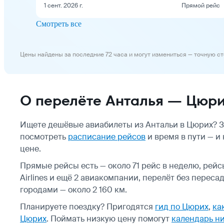
1 сент. 2026 г.
Прямой рейс
Смотреть все
Цены найдены за последние 72 часа и могут измениться — точную с
О перелёте Анталья — Цюр
Ищете дешёвые авиабилеты из Антальи в Цюрих? З
посмотреть
расписание рейсов
и время в пути — и
цене.
Прямые рейсы есть — около 71 рейс в неделю, рейсы 
Airlines и ещё 2 авиакомпании, перелёт без перес
городами — около 2 160 км.
Планируете поездку? Пригодятся
гид по Цюрих
,
ка
Цюрих
.
Поймать низкую цену помогут
календарь ни