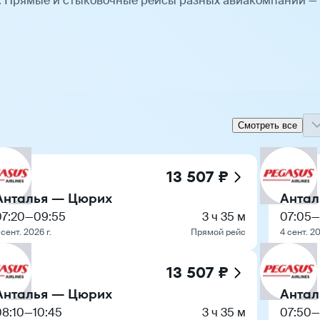
. Прямые и стыковочные рейсы разных авиакомпаний —
Смотреть все
13 507 ₽
Анталья — Цюрих
Антал
07:20
—
09:55
3 ч 35 м
07:05
—
 сент. 2026 г.
Прямой рейс
4 сент. 20
13 507 ₽
Анталья — Цюрих
Антал
08:10
—
10:45
3 ч 35 м
07:50
—