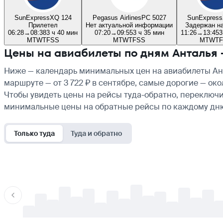
SunExpress
XQ 124
Pegasus Airlines
PC 5027
SunExpress
Прилетел
Нет актуальной информации
Задержан на
06:28
→
08:38
3 ч 40 мин
07:20
→
09:55
3 ч 35 мин
11:26
→
13:45
3
M
T
W
T
F
S
S
M
T
W
T
F
S
S
M
T
W
T
F
Цены на авиабилеты по дням Анталья
Ниже — календарь минимальных цен на авиабилеты Ант
маршруте — от 3 722 ₽ в сентябре, самые дорогие — ок
Чтобы увидеть цены на рейсы туда-обратно, переключи
минимальные цены на обратные рейсы по каждому дн
Только туда
Туда и обратно
-
-
-
-
-
-
-
-
-
-
-
-
-
-
-
-
-