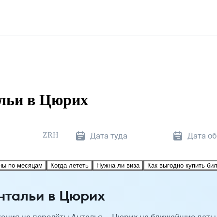
льи в Цюрих
ZRH
Дата туда
Дата о
ны по месяцам
Когда лететь
Нужна ли виза
Как выгодно купить би
нтальи в Цюрих