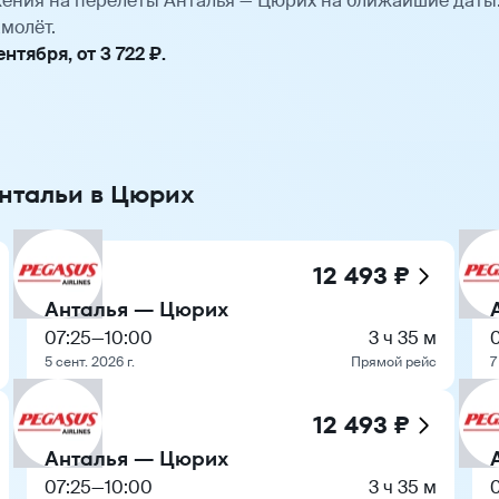
ения на перелёты Анталья — Цюрих на ближайшие даты
молёт.
тября, от 3 722 ₽.
Антальи в Цюрих
12 493 ₽
Анталья — Цюрих
07:25
—
10:00
3 ч 35 м
5 сент. 2026 г.
Прямой рейс
7
12 493 ₽
Анталья — Цюрих
07:25
—
10:00
3 ч 35 м