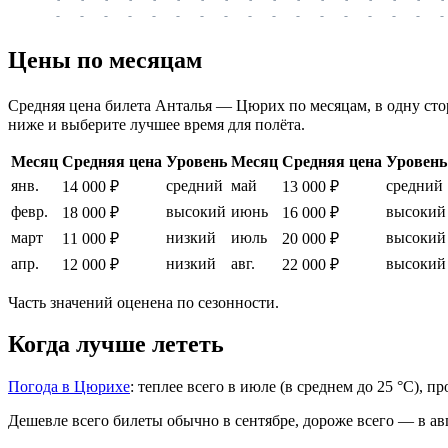
-
-
-
-
-
-
-
-
-
-
-
-
-
-
-
-
-
Цены по месяцам
Средняя цена билета Анталья — Цюрих по месяцам, в одну сторо
ниже и выберите лучшее время для полёта.
Месяц
Средняя цена
Уровень
Месяц
Средняя цена
Уровень
янв.
средний
май
средний
14 000 ₽
13 000 ₽
февр.
высокий
июнь
высокий
18 000 ₽
16 000 ₽
март
низкий
июль
высокий
11 000 ₽
20 000 ₽
апр.
низкий
авг.
высокий
12 000 ₽
22 000 ₽
Часть значений оценена по сезонности.
Когда лучше лететь
Погода в Цюрихе
: теплее всего в июле (в среднем до 25 °C), 
Дешевле всего билеты обычно в сентябре, дороже всего — в ав