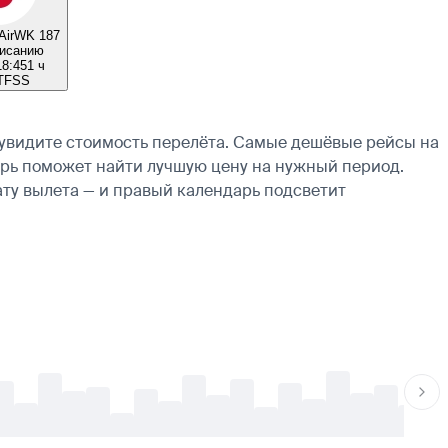
Air
WK 187
писанию
18:45
1 ч
T
F
S
S
 увидите стоимость перелёта. Самые дешёвые рейсы на
ндарь поможет найти лучшую цену на нужный период.
ату вылета — и правый календарь подсветит
-
-
-
-
-
-
-
-
-
-
-
-
-
-
-
-
-
-
-