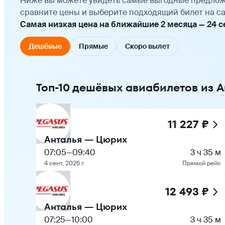
Ниже вы можете увидеть самые выгодные предлож
сравните цены и выберите подходящий билет на са
Самая низкая цена на ближайшие 2 месяца — 24 сен
Дешёвые
Прямые
Скоро вылет
Топ-10 дешёвых авиабилетов из 
11 227 ₽
Анталья — Цюрих
07:05
—
09:40
3 ч 35 м
4 сент. 2026 г.
Прямой рейс
12 493 ₽
Анталья — Цюрих
07:25
—
10:00
3 ч 35 м