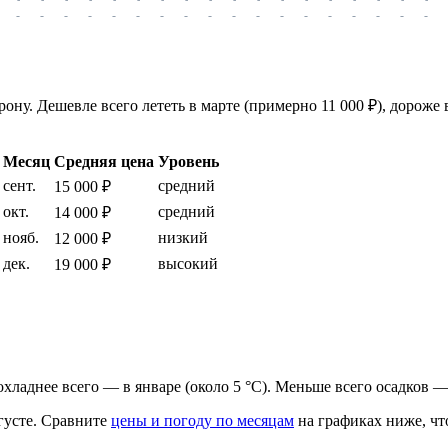
-
-
-
-
-
-
-
-
-
-
-
-
-
-
-
-
-
-
ну. Дешевле всего лететь в марте (примерно 11 000 ₽), дороже в
Месяц
Средняя цена
Уровень
сент.
средний
15 000 ₽
окт.
средний
14 000 ₽
нояб.
низкий
12 000 ₽
дек.
высокий
19 000 ₽
прохладнее всего — в январе (около 5 °C). Меньше всего осадков —
густе.
Сравните
цены и погоду по месяцам
на графиках ниже, чт