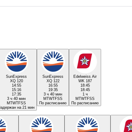
SunExpress
SunExpress
Edelweiss Air
XQ 120
XQ 122
WK 187
14:55
16:55
18:45
15:16
19:35
18:45
17:35
3 ч 40 мин
1 ч
3 ч 40 мин
M
T
W
T
F
S
S
M
T
W
T
F
S
S
M
T
W
T
F
S
S
По расписанию
По расписанию
Задержан на 21 мин