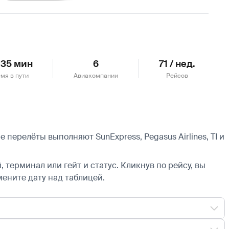
Подробнее
 35 мин
6
71 / нед.
мя в пути
Авиакомпании
Рейсов
перелёты выполняют SunExpress, Pegasus Airlines, TI и
 терминал или гейт и статус. Кликнув по рейсу, вы
мените дату над таблицей.