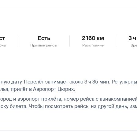
ст
Есть
2 160 км
3 ч
она
Прямые рейсы
Расстояние
Вре
ю дату. Перелёт занимает около 3 ч 35 мин. Регулярные 
лья, прилёт в Аэропорт Цюрих.
город и аэропорт прилёта, номер рейса с авиакомпанией,
ску билета.
Чтобы посмотреть рейсы на другой день, из