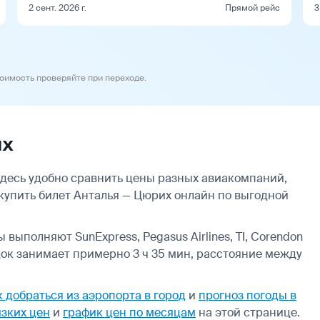
2 сент. 2026 г.
Прямой рейс
3
тоимость проверяйте при переходе.
их
десь удобно сравнить цены разных авиакомпаний,
 купить билет Анталья — Цюрих онлайн по выгодной
выполняют SunExpress, Pegasus Airlines, TI, Corendon
адок занимает примерно 3 ч 35 мин, расстояние между
к добраться из аэропорта в город
и
прогноз погоды в
зких цен
и
график цен по месяцам
на этой странице.