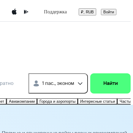
Поддержка
Войти
₽, RUB
братно
1 пас., эконом
Найти
лет
Авиакомпании
Города и аэропорты
Интересные статьи
Частые