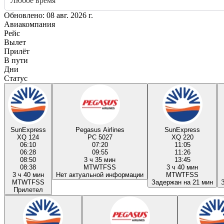
Любое время
Обновлено: 08 авг. 2026 г.
Авиакомпания
Рейс
Вылет
Прилёт
В пути
Дни
Статус
SunExpress
Pegasus Airlines
SunExpress
XQ 124
PC 5027
XQ 220
06:10
07:20
11:05
06:28
09:55
11:26
08:50
3 ч 35 мин
13:45
08:38
M
T
W
T
F
S
S
3 ч 40 мин
3 ч 40 мин
Нет актуальной информации
M
T
W
T
F
S
S
M
T
W
T
F
S
S
Задержан на 21 мин
Прилетел