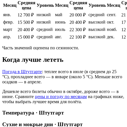
Средняя
Средняя
Ср
Месяц
Уровень
Месяц
Уровень
Месяц
цена
цена
янв.
низкий
май
средний
сент.
12 700 ₽
20 000 ₽
21
февр.
низкий
июнь
высокий
окт.
15 500 ₽
20 400 ₽
17
март
средний
июль
высокий
нояб.
20 400 ₽
22 300 ₽
12
апр.
средний
авг.
высокий
дек.
15 000 ₽
22 100 ₽
12
Часть значений оценена по сезонности.
Когда лучше лететь
Погода в Штутгарте
: теплее всего в июле (в среднем до 25
°C), прохладнее всего — в январе (около 5 °C). Меньше всего
осадков — в апреле.
Дешевле всего билеты обычно в октябре, дороже всего — в
июне.
Сравните
цены и погоду по месяцам
на графиках ниже,
чтобы выбрать лучшее время для полёта.
Температура · Штутгарт
Сухие и мокрые дни · Штутгарт