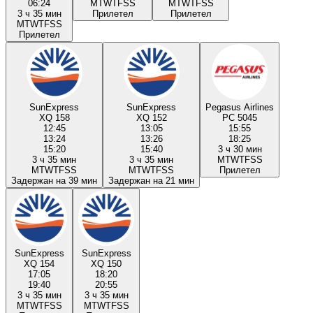
06:24
M
T
W
T
F
S
S
M
T
W
T
F
S
S
3 ч 35 мин
Прилетел
Прилетел
M
T
W
T
F
S
S
Прилетел
SunExpress
SunExpress
Pegasus Airlines
XQ 158
XQ 152
PC 5045
12:45
13:05
15:55
13:24
13:26
18:25
15:20
15:40
3 ч 30 мин
3 ч 35 мин
3 ч 35 мин
M
T
W
T
F
S
S
M
T
W
T
F
S
S
M
T
W
T
F
S
S
Прилетел
Задержан на 39 мин
Задержан на 21 мин
SunExpress
SunExpress
XQ 154
XQ 150
17:05
18:20
19:40
20:55
3 ч 35 мин
3 ч 35 мин
M
T
W
T
F
S
S
M
T
W
T
F
S
S