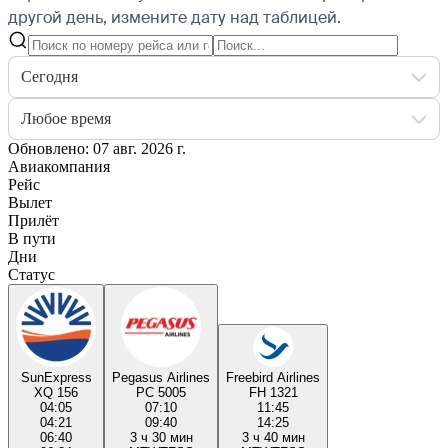
другой день, измените дату над таблицей.
Сегодня
Любое время
Обновлено: 07 авг. 2026 г.
Авиакомпания
Рейс
Вылет
Прилёт
В пути
Дни
Статус
SunExpress
Pegasus Airlines
Freebird Airlines
XQ 156
PC 5005
FH 1321
04:05
07:10
11:45
04:21
09:40
14:25
06:40
3 ч 30 мин
3 ч 40 мин