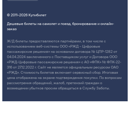
© 2011–2026 Купибилет
Дешевые билеты на самолет и поезд, бронирование и онлайн-
заказ
Ж/Д билеты предоставляются партнёрами, в том числе с
использованием веб-системы ООО «РЖД – Цифровые
пассажирские решения» на основании договора № ЦПР-1282 от
04.04.2024 заключенного с Поставщиком услуг и Договора ООО
«РЖД-Цифровые пассажирские решения» с АО «ФПК» № ФПК-22-
316 от 27.12.2022 г. Сайт не является официальным ресурсом ОАО
«РЖД». Стоимость билетов включает сервисный сбор. Итоговая
цена отображена на экране подтверждения покупки. По вопросам
рассмотрения обращений, жалоб, претензий граждан о
возмещении убытков просим обращаться в Службу Заботы.