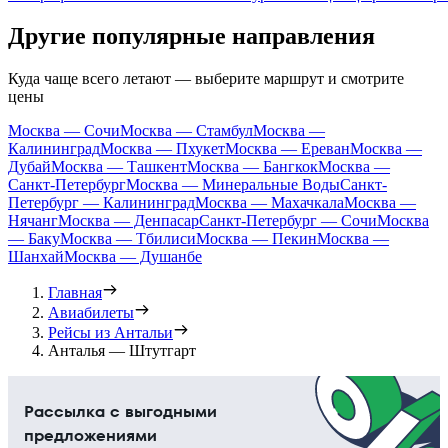
Другие популярные направления
Куда чаще всего летают — выберите маршрут и смотрите
цены
Москва — Сочи
Москва — Стамбул
Москва —
Калининград
Москва — Пхукет
Москва — Ереван
Москва —
Дубай
Москва — Ташкент
Москва — Бангкок
Москва —
Санкт-Петербург
Москва — Минеральные Воды
Санкт-
Петербург — Калининград
Москва — Махачкала
Москва —
Нячанг
Москва — Денпасар
Санкт-Петербург — Сочи
Москва
— Баку
Москва — Тбилиси
Москва — Пекин
Москва —
Шанхай
Москва — Душанбе
Главная
Авиабилеты
Рейсы из Антальи
Анталья — Штутгарт
Рассылка с выгодными
предложениями