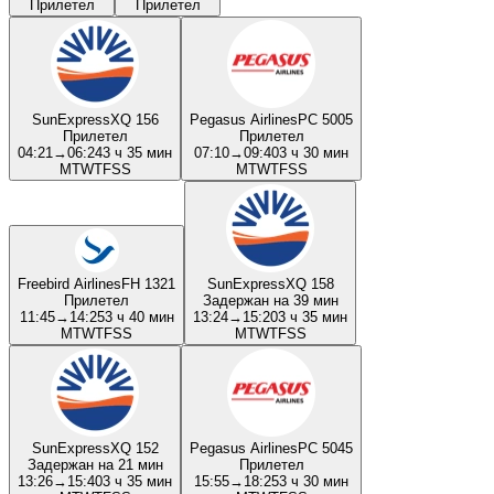
Прилетел
Прилетел
SunExpress
XQ 156
Pegasus Airlines
PC 5005
Прилетел
Прилетел
04:21
→
06:24
3 ч 35 мин
07:10
→
09:40
3 ч 30 мин
M
T
W
T
F
S
S
M
T
W
T
F
S
S
Freebird Airlines
FH 1321
SunExpress
XQ 158
Прилетел
Задержан на 39 мин
11:45
→
14:25
3 ч 40 мин
13:24
→
15:20
3 ч 35 мин
M
T
W
T
F
S
S
M
T
W
T
F
S
S
SunExpress
XQ 152
Pegasus Airlines
PC 5045
Задержан на 21 мин
Прилетел
13:26
→
15:40
3 ч 35 мин
15:55
→
18:25
3 ч 30 мин