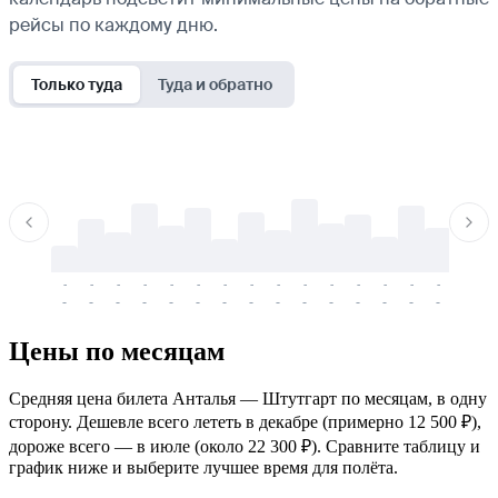
рейсы по каждому дню.
Только туда
Туда и обратно
-
-
-
-
-
-
-
-
-
-
-
-
-
-
-
-
-
-
-
-
-
-
-
-
-
-
-
-
-
-
-
-
-
-
Цены по месяцам
Средняя цена билета Анталья — Штутгарт по месяцам, в одну
сторону. Дешевле всего лететь в декабре (примерно 12 500 ₽),
дороже всего — в июле (около 22 300 ₽). Сравните таблицу и
график ниже и выберите лучшее время для полёта.