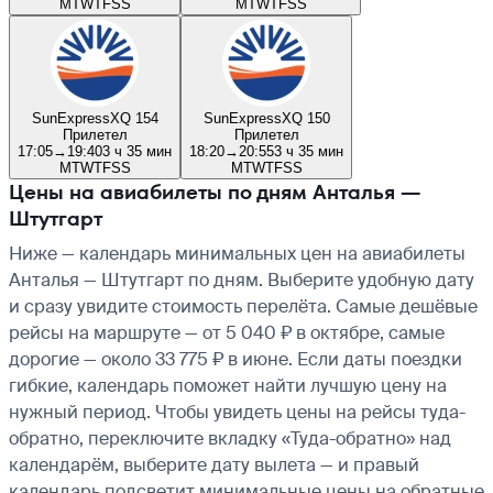
M
T
W
T
F
S
S
M
T
W
T
F
S
S
SunExpress
XQ 154
SunExpress
XQ 150
Прилетел
Прилетел
17:05
→
19:40
3 ч 35 мин
18:20
→
20:55
3 ч 35 мин
M
T
W
T
F
S
S
M
T
W
T
F
S
S
Цены на авиабилеты по дням Анталья —
Штутгарт
Ниже — календарь минимальных цен на авиабилеты
Анталья — Штутгарт по дням. Выберите удобную дату
и сразу увидите стоимость перелёта. Самые дешёвые
рейсы на маршруте — от 5 040 ₽ в октябре, самые
дорогие — около 33 775 ₽ в июне. Если даты поездки
гибкие, календарь поможет найти лучшую цену на
нужный период. Чтобы увидеть цены на рейсы туда-
обратно, переключите вкладку «Туда-обратно» над
календарём, выберите дату вылета — и правый
календарь подсветит минимальные цены на обратные