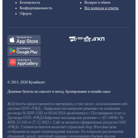
Безопасность
Возврат и обмен
Конфиденциальность
Все вопросы и ответы
Оферта
© 2011–2026 Купибилет
Дешевые билеты на самолет и поезд, бронирование и онлайн-заказ
Ж/Д билеты предоставляются партнёрами, в том числе с использованием веб-
системы ООО «РЖД – Цифровые пассажирские решения» на основании
договора № ЦПР-1282 от 04.04.2024 заключенного с Поставщиком услуг и
Договора ООО «РЖД-Цифровые пассажирские решения» с АО «ФПК» №
ФПК-22-316 от 27.12.2022 г. Сайт не является официальным ресурсом ОАО
«РЖД». Стоимость билетов включает сервисный сбор. Итоговая цена
отображена на экране подтверждения покупки. По вопросам рассмотрения
обращений, жалоб, претензий граждан о возмещении убытков просим