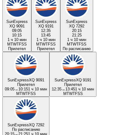
SunExpress
SunExpress
SunExpress
XQ 9091
XQ 9191
XQ 7292
09:05
12:35
20:15
10:15
13:45
21:25
1 ч 10 мин
1 ч 10 мин
1 ч 10 мин
M
T
W
T
F
S
S
M
T
W
T
F
S
S
M
T
W
T
F
S
S
Прилетел
Прилетел
По расписанию
SunExpress
XQ 9091
SunExpress
XQ 9191
Прилетел
Прилетел
09:05
→
10:15
1 ч 10 мин
12:35
→
13:45
1 ч 10 мин
M
T
W
T
F
S
S
M
T
W
T
F
S
S
SunExpress
XQ 7292
По расписанию
20:15
→
21:25
1 ч 10 мин