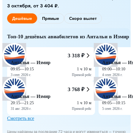
3 октября, от 3 404 ₽.
Дешёвые
Прямые
Скоро вылет
Топ-10 дешёвых авиабилетов из Антальи в Измир
3 318 ₽
Анталья — Измир
Анталья — И
09:05
—
10:15
1 ч 10 м
09:00
—
10:10
3 сент. 2026 г.
Прямой рейс
4 сент. 2026 г.
3 768 ₽
Анталья — Измир
Анталья — И
20:15
—
21:25
1 ч 10 м
09:05
—
10:15
31 авг. 2026 г.
Прямой рейс
5 сент. 2026 г.
Смотреть все
Цены найдены за последние 72 часа и могут измениться — точную