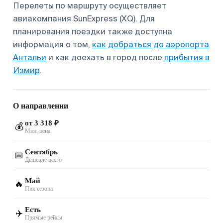
Перелеты по маршруту осуществляет
авиакомпания SunExpress (XQ). Для
планирования поездки также доступна
информация о том,
как добраться до аэропорта
Антальи
и как доехать в город после
прибытия в
Измир
.
О направлении
от 3 318 ₽
💰
Мин. цена
Сентябрь
📅
Дешевле всего
Май
🔥
Пик сезона
Есть
✈️
Прямые рейсы