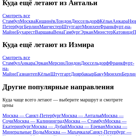
Куда ещё летают из Антальи
Смотреть все
Стамбул
Москва
Кишинёв
Лондон
Дюссельдорф
Кёльн
Анкара
Нюр
Петербург
Берлин
Манчестер
Штутгарт
Мюнхен
Франкфурт-на-
Майне
Бухарест
Варшава
Вена
Гамбург
Эркан
Мюнстер
Катовице
П
Куда ещё летают из Измира
Смотреть все
Стамбул
Анкара
Эркан
Мерсин
Лондон
Дюссельдорф
Франкфурт-
на-
Майне
Газиантеп
Кёльн
Штутгарт
Диярбакыр
Баку
Мюнхен
Берли
Другие популярные направления
Куда чаще всего летают — выберите маршрут и смотрите
цены
Москва — Санкт-Петербург
Москва — Анталья
Москва —
Сочи
Москва — Калининград
Москва — Стамбул
Москва —
Екатеринбург
Москва — Дубай
Москва — Ереван
Москва —
Минеральные Воды
Москва — Махачкала
Санкт-Петербург —