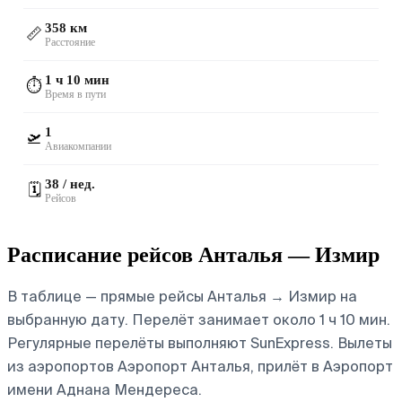
358 км
📏
Расстояние
1 ч 10 мин
⏱️
Время в пути
1
🛫
Авиакомпании
38 / нед.
🗓️
Рейсов
Расписание рейсов Анталья — Измир
В таблице — прямые рейсы Анталья → Измир на
выбранную дату. Перелёт занимает около 1 ч 10 мин.
Регулярные перелёты выполняют SunExpress.
Вылеты
из аэропортов Аэропорт Анталья, прилёт в Аэропорт
имени Аднана Мендереса.