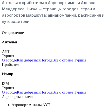
Анталья с прибытием в Аэропорт имени Аднана
Мендереса. Ниже — страницы городов, стран и
аэропортов маршрута: авиакомпании, расписания и
путеводители.
Отправление
Анталья
AYT
Турция
О городе
Как добраться
Погода
Всё о стране Турция
Прибытие
Измир
IZM
Турция
О городе
Как добраться
Погода
Всё о стране Турция
Аэропорты вылета
Аэропорт Анталья
AYT