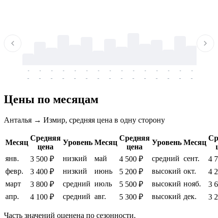
-
-
-
-
-
-
-
-
-
-
-
-
-
-
-
-
-
-
-
-
-
-
-
-
-
-
-
-
-
-
-
-
-
-
Цены по месяцам
Анталья → Измир, средняя цена в одну сторону
Средняя
Средняя
Ср
Месяц
Уровень
Месяц
Уровень
Месяц
цена
цена
янв.
низкий
май
средний
сент.
3 500 ₽
4 500 ₽
4 
февр.
низкий
июнь
высокий
окт.
3 400 ₽
5 200 ₽
4 
март
средний
июль
высокий
нояб.
3 800 ₽
5 500 ₽
3 
апр.
средний
авг.
высокий
дек.
4 100 ₽
5 300 ₽
3 
Часть значений оценена по сезонности.