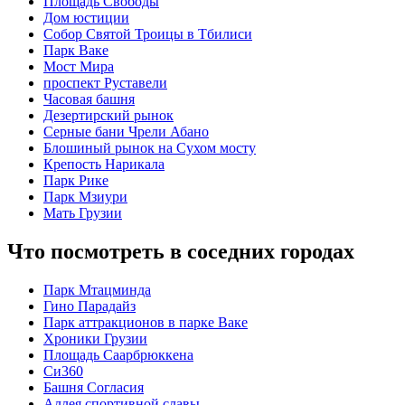
Площадь Свободы
Дом юстиции
Собор Святой Троицы в Тбилиси
Парк Ваке
Мост Мира
проспект Руставели
Часовая башня
Дезертирский рынок
Серные бани Чрели Абано
Блошиный рынок на Сухом мосту
Крепость Нарикала
Парк Рике
Парк Мзиури
Мать Грузии
Что посмотреть в соседних городах
Парк Мтацминда
Гино Парадайз
Парк аттракционов в парке Ваке
Хроники Грузии
Площадь Саарбрюккена
Си360
Башня Согласия
Аллея спортивной славы