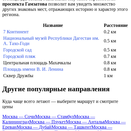
проспекта Гамзатова
позволит вам увидеть множество
других знаковых мест, отражающих историю и характер этого
региона.
Название
Расстояние
7 Континент
0.2 км
Национальный музей Республики Дагестан им.
0.5 км
А. Тахо-Годи
Городской сад
0.5 км
Городской пляж
0.7 км
Центральная площадь Махачкалы
0.8 км
Площадь имени В. И. Ленина
0.8 км
Сквер Дружбы
1 км
Другие популярные направления
Куда чаще всего летают — выберите маршрут и смотрите
цены
Москва — Сочи
Москва — Стамбул
Москва —
Калининград
Москва — Пхукет
Москва — Анталья
Москва —
Ереван
Москва — Дубай
Москва — Ташкент
Москва —