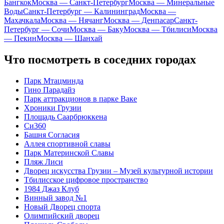
Бангкок
Москва — Санкт-Петербург
Москва — Минеральные
Воды
Санкт-Петербург — Калининград
Москва —
Махачкала
Москва — Нячанг
Москва — Денпасар
Санкт-
Петербург — Сочи
Москва — Баку
Москва — Тбилиси
Москва
— Пекин
Москва — Шанхай
Что посмотреть в соседних городах
Парк Мтацминда
Гино Парадайз
Парк аттракционов в парке Ваке
Хроники Грузии
Площадь Саарбрюккена
Си360
Башня Согласия
Аллея спортивной славы
Парк Материнской Славы
Пляж Лиси
Дворец искусства Грузии – Музей культурной истории
Тбилисское цифровое пространство
1984 Джаз Клуб
Винный завод №1
Новый Дворец спорта
Олимпийский дворец