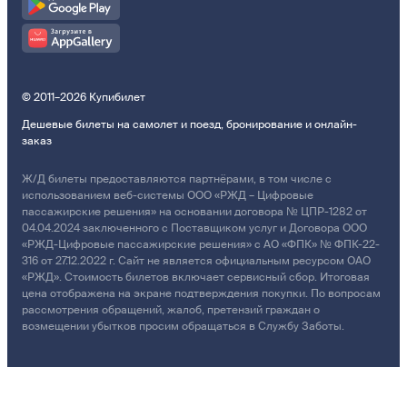
© 2011–2026 Купибилет
Дешевые билеты на самолет и поезд, бронирование и онлайн-
заказ
Ж/Д билеты предоставляются партнёрами, в том числе с
использованием веб-системы ООО «РЖД – Цифровые
пассажирские решения» на основании договора № ЦПР-1282 от
04.04.2024 заключенного с Поставщиком услуг и Договора ООО
«РЖД-Цифровые пассажирские решения» с АО «ФПК» № ФПК-22-
316 от 27.12.2022 г. Сайт не является официальным ресурсом ОАО
«РЖД». Стоимость билетов включает сервисный сбор. Итоговая
цена отображена на экране подтверждения покупки. По вопросам
рассмотрения обращений, жалоб, претензий граждан о
возмещении убытков просим обращаться в Службу Заботы.