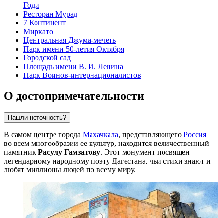
Годи
Ресторан Мурад
7 Континент
Миркато
Центральная Джума-мечеть
Парк имени 50-летия Октября
Городской сад
Площадь имени В. И. Ленина
Парк Воинов-интернационалистов
О достопримечательности
Нашли неточность?
В самом центре города
Махачкала
, представляющего
Россия
во всем многообразии ее культур, находится величественный
памятник
Расулу Гамзатову
. Этот монумент посвящен
легендарному народному поэту Дагестана, чьи стихи знают и
любят миллионы людей по всему миру.