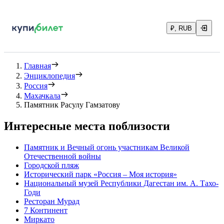
₽, RUB
Главная
Энциклопедия
Россия
Махачкала
Памятник Расулу Гамзатову
Интересные места поблизости
Памятник и Вечный огонь участникам Великой
Отечественной войны
Городской пляж
Исторический парк «Россия – Моя история»
Национальный музей Республики Дагестан им. А. Тахо-
Годи
Ресторан Мурад
7 Континент
Миркато