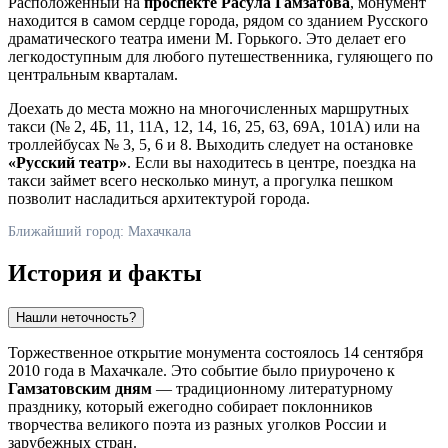
Расположенный на
проспекте Расула Гамзатова
, монумент
находится в самом сердце города, рядом со зданием Русского
драматического театра имени М. Горького. Это делает его
легкодоступным для любого путешественника, гуляющего по
центральным кварталам.
Доехать до места можно на многочисленных маршрутных
такси (№ 2, 4Б, 11, 11А, 12, 14, 16, 25, 63, 69А, 101А) или на
троллейбусах № 3, 5, 6 и 8. Выходить следует на остановке
«Русский театр»
. Если вы находитесь в центре, поездка на
такси займет всего несколько минут, а прогулка пешком
позволит насладиться архитектурой города.
Ближайший город: Махачкала
История и факты
Нашли неточность?
Торжественное открытие монумента состоялось 14 сентября
2010 года в
Махачкале
. Это событие было приурочено к
Гамзатовским дням
— традиционному литературному
празднику, который ежегодно собирает поклонников
творчества великого поэта из разных уголков
России
и
зарубежных стран.