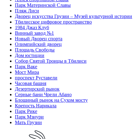
Парк Материнской Славы
Пляж Лиси
Дворец искусства Грузии – Музей культурной истории
Тбилисское цифровое пространство
1984 Джаз Клуб
Винный завод №1
Новый Дворец спорта
Олимпийский дворец
Площадь Свободы
Дом юстиции
Собор Святой Троицы в Тбилиси
Парк Ваке
Мост Мира
проспект Руставели
Часовая башня
Дезертирский рынок
Серные бани Чрели Абано
Блошиный рынок на Сухом мосту
Крепость Нарикала
Парк Рике
Парк Мзиури
Мать Грузии