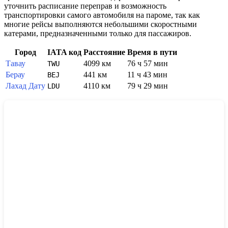
уточнить расписание переправ и возможность
транспортировки самого автомобиля на пароме, так как
многие рейсы выполняются небольшими скоростными
катерами, предназначенными только для пассажиров.
Город
IATA код
Расстояние
Время в пути
Тавау
4099 км
76 ч 57 мин
TWU
Берау
441 км
11 ч 43 мин
BEJ
Лахад Дату
4110 км
79 ч 29 мин
LDU