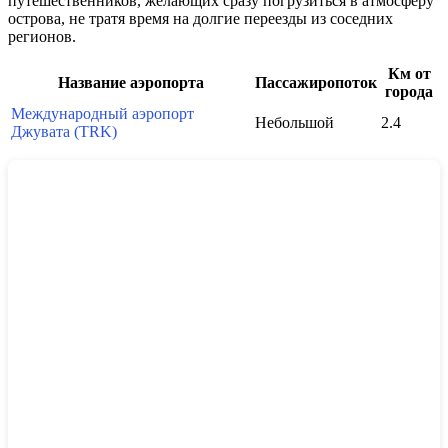
путешественников, желающих сразу погрузиться в атмосферу
острова, не тратя время на долгие переезды из соседних
регионов.
Км от
Название аэропорта
Пассажиропоток
города
Международный аэропорт
Небольшой
2.4
Джувата (TRK)