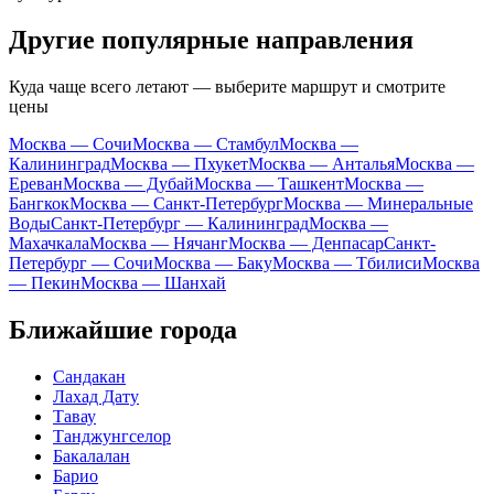
Другие популярные направления
Куда чаще всего летают — выберите маршрут и смотрите
цены
Москва — Сочи
Москва — Стамбул
Москва —
Калининград
Москва — Пхукет
Москва — Анталья
Москва —
Ереван
Москва — Дубай
Москва — Ташкент
Москва —
Бангкок
Москва — Санкт-Петербург
Москва — Минеральные
Воды
Санкт-Петербург — Калининград
Москва —
Махачкала
Москва — Нячанг
Москва — Денпасар
Санкт-
Петербург — Сочи
Москва — Баку
Москва — Тбилиси
Москва
— Пекин
Москва — Шанхай
Ближайшие города
Сандакан
Лахад Дату
Тавау
Танджунгселор
Бакалалан
Барио