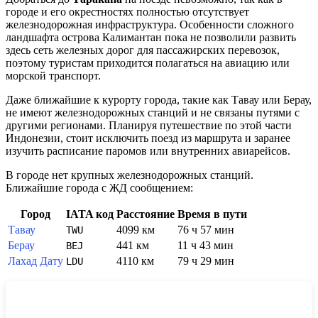
городе и его окрестностях полностью отсутствует
железнодорожная инфраструктура. Особенности сложного
ландшафта острова Калимантан пока не позволили развить
здесь сеть железных дорог для пассажирских перевозок,
поэтому туристам приходится полагаться на авиацию или
морской транспорт.
Даже ближайшие к курорту города, такие как Тавау или Берау,
не имеют железнодорожных станций и не связаны путями с
другими регионами. Планируя путешествие по этой части
Индонезии, стоит исключить поезд из маршрута и заранее
изучить расписание паромов или внутренних авиарейсов.
В городе нет крупных железнодорожных станций.
Ближайшие города с ЖД сообщением:
Город
IATA код
Расстояние
Время в пути
Тавау
4099 км
76 ч 57 мин
TWU
Берау
441 км
11 ч 43 мин
BEJ
Лахад Дату
4110 км
79 ч 29 мин
LDU