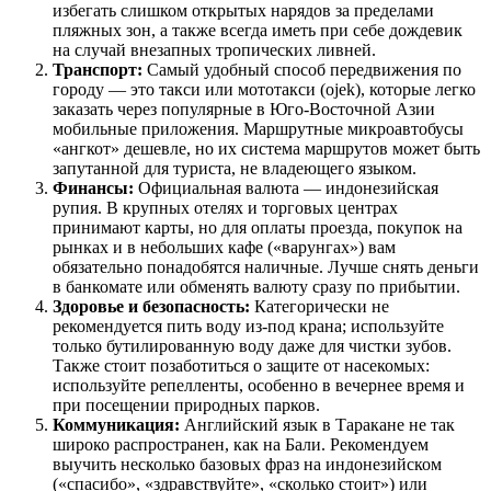
избегать слишком открытых нарядов за пределами
пляжных зон, а также всегда иметь при себе дождевик
на случай внезапных тропических ливней.
Транспорт:
Самый удобный способ передвижения по
городу — это такси или мототакси (ojek), которые легко
заказать через популярные в Юго-Восточной Азии
мобильные приложения. Маршрутные микроавтобусы
«ангкот» дешевле, но их система маршрутов может быть
запутанной для туриста, не владеющего языком.
Финансы:
Официальная валюта — индонезийская
рупия. В крупных отелях и торговых центрах
принимают карты, но для оплаты проезда, покупок на
рынках и в небольших кафе («варунгах») вам
обязательно понадобятся наличные. Лучше снять деньги
в банкомате или обменять валюту сразу по прибытии.
Здоровье и безопасность:
Категорически не
рекомендуется пить воду из-под крана; используйте
только бутилированную воду даже для чистки зубов.
Также стоит позаботиться о защите от насекомых:
используйте репелленты, особенно в вечернее время и
при посещении природных парков.
Коммуникация:
Английский язык в Таракане не так
широко распространен, как на Бали. Рекомендуем
выучить несколько базовых фраз на индонезийском
(«спасибо», «здравствуйте», «сколько стоит») или