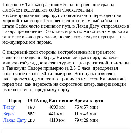
Поскольку Таракан расположен на острове, поездка на
автобусе представляет собой увлекательный
комбинированный маршрут с обязательной пересадкой на
морской транспорт. Путешественники из малайзийского
штата Сабах часто начинают путь в Лахад Дату, отправляясь в
Тавау: преодоление 150 километров по живописным дорогам
занимает около трех часов, после чего следует переправа на
международном пароме.
С индонезийской стороны востребованным вариантом
является поездка из Берау. Наземный транспорт, включая
микроавтобусы, доставляет туристов до транзитной пристани
в Танджунг Селоре примерно за 2,5–3 часа, преодолевая
расстояние около 130 километров. Этот путь позволяет
насладиться видами густых тропических лесов Калимантана
перед тем, как пересесть на скоростной катер, завершающий
путешествие к городскому порту.
Город
IATA код
Расстояние
Время в пути
Тавау
4099 км
76 ч 57 мин
TWU
Берау
441 км
11 ч 43 мин
BEJ
Лахад Дату
4110 км
79 ч 29 мин
LDU