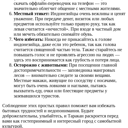
скачать оффлайн-переводчик на телефон — это
значительно облегчит общение с местными жителями.
Местный этикет:
Индонезийцы очень вежливы и ценят
уважение. При передаче денег, визиток или любых
предметов используйте только правую руку, так как
левая считается «нечистой». При входе в частный дом
или мечеть обязательно снимайте обувь.
Чего избегать:
Никогда не прикасайтесь к голове
индонезийца, даже если это ребенок, так как голова
считается священной частью тела. Также старайтесь не
повышать голос и не проявлять агрессию на людях —
здесь это воспринимается как грубость и потеря лица.
Осторожно с животными:
При посещении главной
достопримечательности — заповедника мангровых
лесов — внимательно следите за своими вещами.
Местные макаки, живущие по соседству с носачами,
могут быть очень ловкими и наглыми, пытаясь
выхватить еду, очки или блестящие предметы у
зазевавшихся туристов.
Соблюдение этих простых правил поможет вам избежать
бытовых трудностей и недопонимания. Будьте
доброжелательны, улыбайтесь, и Таракан раскроется перед
вами как гостеприимный и интересный город с самобытной
культурой.