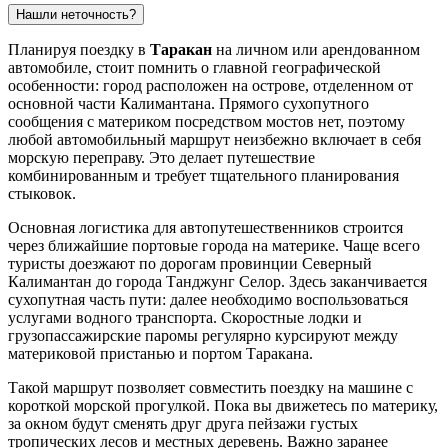
Нашли неточность?
Планируя поездку в
Таракан
на личном или арендованном
автомобиле, стоит помнить о главной географической
особенности: город расположен на острове, отделенном от
основной части Калимантана. Прямого сухопутного
сообщения с материком посредством мостов нет, поэтому
любой автомобильный маршрут неизбежно включает в себя
морскую переправу. Это делает путешествие
комбинированным и требует тщательного планирования
стыковок.
Основная логистика для автопутешественников строится
через ближайшие портовые города на материке. Чаще всего
туристы доезжают по дорогам провинции Северный
Калимантан до города Танджунг Селор. Здесь заканчивается
сухопутная часть пути: далее необходимо воспользоваться
услугами водного транспорта. Скоростные лодки и
грузопассажирские паромы регулярно курсируют между
материковой пристанью и портом Таракана.
Такой маршрут позволяет совместить поездку на машине с
короткой морской прогулкой. Пока вы движетесь по материку,
за окном будут сменять друг друга пейзажи густых
тропических лесов и местных деревень. Важно заранее