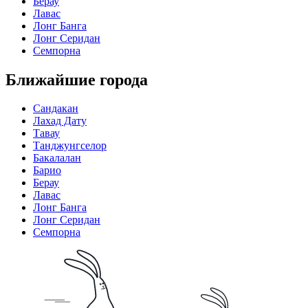
Берау
Лавас
Лонг Банга
Лонг Серидан
Семпорна
Ближайшие города
Сандакан
Лахад Дату
Тавау
Танджунгселор
Бакалалан
Барио
Берау
Лавас
Лонг Банга
Лонг Серидан
Семпорна