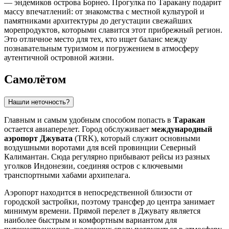
— эндемиков острова Борнео. Прогулка по Таракану подарит
массу впечатлений: от знакомства с местной культурой и
памятниками архитектуры до дегустации свежайших
морепродуктов, которыми славится этот прибрежный регион.
Это отличное место для тех, кто ищет баланс между
познавательным туризмом и погружением в атмосферу
аутентичной островной жизни.
Самолётом
Нашли неточность?
Главным и самым удобным способом попасть в
Таракан
остается авиаперелет. Город обслуживает
международный
аэропорт Джувата
(TRK), который служит основными
воздушными воротами для всей провинции Северный
Калимантан. Сюда регулярно прибывают рейсы из разных
уголков Индонезии, соединяя остров с ключевыми
транспортными хабами архипелага.
Аэропорт находится в непосредственной близости от
городской застройки, поэтому трансфер до центра занимает
минимум времени. Прямой перелет в Джувату является
наиболее быстрым и комфортным вариантом для