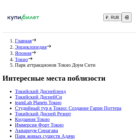
₽, RUB
Главная
Энциклопедия
Япония
Токио
Парк аттракционов Токио Доум Сити
Интересные места поблизости
Токийский Диснейленд
Токийский ДиснейСи
teamLab Planets Токио
Студийный тур в Токио: Создание Гарри Поттера
Токийский Дисней Резорт
Кидзания Токио
Иммерсив Форт Токио
Аквариум Синагава
Парк живых существ Адачи