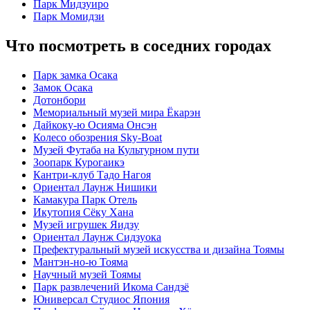
Парк Мидзуиро
Парк Момидзи
Что посмотреть в соседних городах
Парк замка Осака
Замок Осака
Дотонбори
Мемориальный музей мира Ёкарэн
Дайкоку-ю Осияма Онсэн
Колесо обозрения Sky-Boat
Музей Футаба на Культурном пути
Зоопарк Курогаикэ
Кантри-клуб Тадо Нагоя
Ориентал Лаунж Нишики
Камакура Парк Отель
Икутопия Сёку Хана
Музей игрушек Яидзу
Ориентал Лаунж Сидзуока
Префектуральный музей искусства и дизайна Тоямы
Мантэн-но-ю Тояма
Научный музей Тоямы
Парк развлечений Икома Сандзё
Юниверсал Студиос Япония