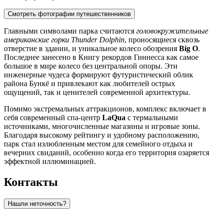
Смотреть фотографии путешественников
Главными символами парка считаются
головокружительные
американские горки Thunder Dolphin
, проносящиеся сквозь
отверстие в здании, и уникальное колесо обозрения
Big O
.
Последнее занесено в Книгу рекордов Гиннесса как самое
большое в мире колесо без центральной опоры. Эти
инженерные чудеса формируют футуристический облик
района Бункё и привлекают как любителей острых
ощущений, так и ценителей современной архитектуры.
Помимо экстремальных аттракционов, комплекс включает в
себя современный спа-центр
LaQua
с термальными
источниками, многочисленные магазины и игровые зоны.
Благодаря высокому рейтингу и удобному расположению,
парк стал излюбленным местом для семейного отдыха и
вечерних свиданий, особенно когда его территория озаряется
эффектной иллюминацией.
Контакты
Нашли неточность?