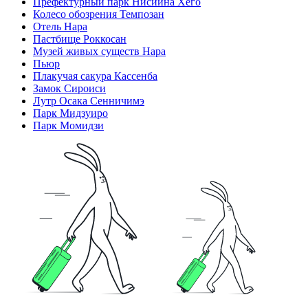
Префектурный парк Нисиина Хёго
Колесо обозрения Темпозан
Отель Нара
Пастбище Роккосан
Музей живых существ Нара
Пьюр
Плакучая сакура Кассенба
Замок Сироиси
Лутр Осака Сенничимэ
Парк Мидзуиро
Парк Момидзи