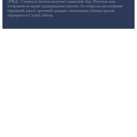
«РЖД». Стоимость билетов включает сервисный сбор. Итоговая цена
отображена на экране подтверждения покупки. По вопросам рассмотрения
обращений, жалоб, претензий граждан о возмещении убытков просим
обращаться в Службу Заботы.