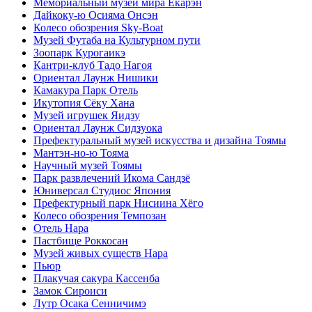
Мемориальный музей мира Ёкарэн
Дайкоку-ю Осияма Онсэн
Колесо обозрения Sky-Boat
Музей Футаба на Культурном пути
Зоопарк Курогаикэ
Кантри-клуб Тадо Нагоя
Ориентал Лаунж Нишики
Камакура Парк Отель
Икутопия Сёку Хана
Музей игрушек Яидзу
Ориентал Лаунж Сидзуока
Префектуральный музей искусства и дизайна Тоямы
Мантэн-но-ю Тояма
Научный музей Тоямы
Парк развлечений Икома Сандзё
Юниверсал Студиос Япония
Префектурный парк Нисиина Хёго
Колесо обозрения Темпозан
Отель Нара
Пастбище Роккосан
Музей живых существ Нара
Пьюр
Плакучая сакура Кассенба
Замок Сироиси
Лутр Осака Сенничимэ