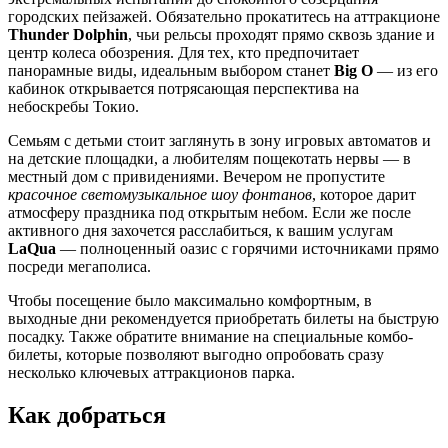
городских пейзажей. Обязательно прокатитесь на аттракционе
Thunder Dolphin
, чьи рельсы проходят прямо сквозь здание и
центр колеса обозрения. Для тех, кто предпочитает
панорамные виды, идеальным выбором станет
Big O
— из его
кабинок открывается потрясающая перспектива на
небоскребы
Токио
.
Семьям с детьми стоит заглянуть в зону игровых автоматов и
на детские площадки, а любителям пощекотать нервы — в
местный дом с привидениями. Вечером не пропустите
красочное светомузыкальное шоу фонтанов
, которое дарит
атмосферу праздника под открытым небом. Если же после
активного дня захочется расслабиться, к вашим услугам
LaQua
— полноценный оазис с горячими источниками прямо
посреди мегаполиса.
Чтобы посещение было максимально комфортным, в
выходные дни рекомендуется приобретать билеты на быструю
посадку. Также обратите внимание на специальные комбо-
билеты, которые позволяют выгодно опробовать сразу
несколько ключевых аттракционов парка.
Как добраться