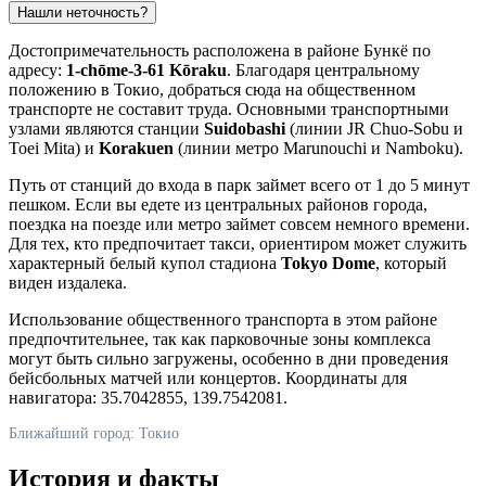
Нашли неточность?
Достопримечательность расположена в районе Бункё по
адресу:
1-chōme-3-61 Kōraku
. Благодаря центральному
положению в
Токио
, добраться сюда на общественном
транспорте не составит труда. Основными транспортными
узлами являются станции
Suidobashi
(линии JR Chuo-Sobu и
Toei Mita) и
Korakuen
(линии метро Marunouchi и Namboku).
Путь от станций до входа в парк займет всего от 1 до 5 минут
пешком. Если вы едете из центральных районов города,
поездка на поезде или метро займет совсем немного времени.
Для тех, кто предпочитает такси, ориентиром может служить
характерный белый купол стадиона
Tokyo Dome
, который
виден издалека.
Использование общественного транспорта в этом районе
предпочтительнее, так как парковочные зоны комплекса
могут быть сильно загружены, особенно в дни проведения
бейсбольных матчей или концертов. Координаты для
навигатора: 35.7042855, 139.7542081.
Ближайший город: Токио
История и факты