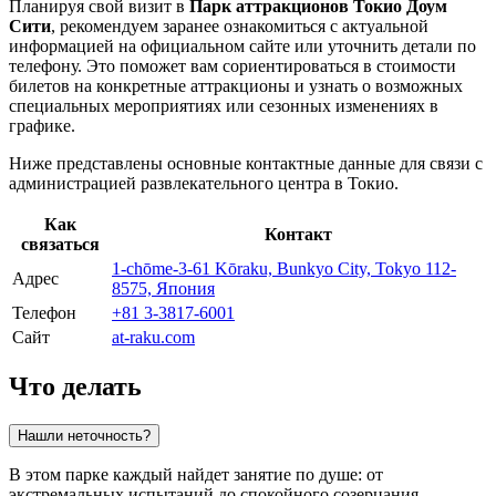
Планируя свой визит в
Парк аттракционов Токио Доум
Сити
, рекомендуем заранее ознакомиться с актуальной
информацией на официальном сайте или уточнить детали по
телефону. Это поможет вам сориентироваться в стоимости
билетов на конкретные аттракционы и узнать о возможных
специальных мероприятиях или сезонных изменениях в
графике.
Ниже представлены основные контактные данные для связи с
администрацией развлекательного центра в
Токио
.
Как
Контакт
связаться
1-chōme-3-61 Kōraku, Bunkyo City, Tokyo 112-
Адрес
8575, Япония
Телефон
+81 3-3817-6001
Сайт
at-raku.com
Что делать
Нашли неточность?
В этом парке каждый найдет занятие по душе: от
экстремальных испытаний до спокойного созерцания