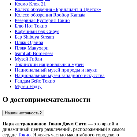
Космо Клок 21
Колесо обозрения «Бриллиант и Цветок»
Колесо обозрения Rooftop Kamata
Резервная Рустерия Токио
Блю Нот Токио
Кофейный бар Сибуя
Бар Shibuya Stream
Пляж Одайба
Пляж Макухари
teamLab Borderless
Музей Гибли
Токийский национальный музей
Национальный музей природы и науки
Национальный музей западного искусства
Гандам Бейс Токио
Музей Нэдзу
О достопримечательности
Нашли неточность?
Парк аттракционов Токио Доум Сити
— это яркий и
динамичный центр развлечений, расположенный в самом
сердце
Токио
. Являясь частью масштабного городского