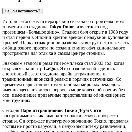
Нашли неточность?
История этого места неразрывно связана со строительством
знаменитого стадиона
Tokyo Dome
, известного под
прозвищем «Большое яйцо». Стадион был открыт в 1988 году
и стал первой в
Японии
крытой ареной с надувной купольной
крышей. Парк аттракционов развивался вокруг него как часть
амбициозного проекта по созданию многофункционального
пространства для отдыха в самом центре столицы.
Знаковым этапом в развитии комплекса стал 2003 год, когда
открылся спа-центр
LaQua
. Это позволило объединить
спортивный азарт стадиона, драйв аттракционов и
традиционный японский релакс в горячих источниках. Со
временем парк стал местом установки мировых рекордов:
именно здесь появилось первое в мире колесо обозрения без
оси, изменившее привычные представления об инженерных
конструкциях.
Сегодня
Парк аттракционов Токио Доум Сити
воспринимается как символ технологического прогресса
страны. Он отражает культурную эволюцию
Токио
, предлагая
гостям не просто карусели, а целую экосистему развлечений,
где футуристические конструкции соседствуют с уютными