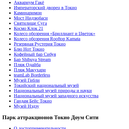
Аквариум Гакё
Императорский дворец в Токио
Каминаримон
Мост Нидзюбаси
Святилище Суга
Космо Клок 21
Колесо обозрения «Бриллиант и Цветок»
Колесо обозрения Rooftop Kamata
Резервная Рустерия Токио
Блю Нот Токио
Кофейный бар Сибуя
Бар Shibuya Stream
Пляж Одайба
Пляж Макухари
teamLab Borderless
Музей Гибли
Токийский национальный музей
Национальный музей природы и науки
Национальный музей западного искусства
Гандам Бейс Токио
Музей Нэдзу
Парк аттракционов Токио Доум Сити
О достопримечательности