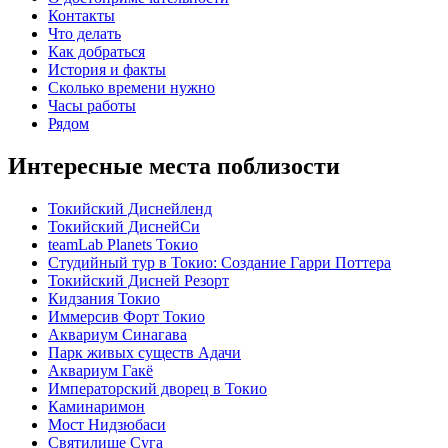
Контакты
Что делать
Как добраться
История и факты
Сколько времени нужно
Часы работы
Рядом
Интересные места поблизости
Токийский Диснейленд
Токийский ДиснейСи
teamLab Planets Токио
Студийный тур в Токио: Создание Гарри Поттера
Токийский Дисней Резорт
Кидзания Токио
Иммерсив Форт Токио
Аквариум Синагава
Парк живых существ Адачи
Аквариум Гакё
Императорский дворец в Токио
Каминаримон
Мост Нидзюбаси
Святилище Суга