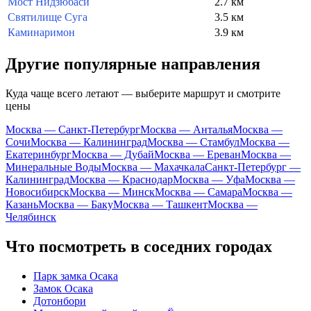
Мост Нидзюбаси
2.7 км
Святилище Суга
3.5 км
Каминаримон
3.9 км
Другие популярные направления
Куда чаще всего летают — выберите маршрут и смотрите
цены
Москва — Санкт-Петербург
Москва — Анталья
Москва —
Сочи
Москва — Калининград
Москва — Стамбул
Москва —
Екатеринбург
Москва — Дубай
Москва — Ереван
Москва —
Минеральные Воды
Москва — Махачкала
Санкт-Петербург —
Калининград
Москва — Краснодар
Москва — Уфа
Москва —
Новосибирск
Москва — Минск
Москва — Самара
Москва —
Казань
Москва — Баку
Москва — Ташкент
Москва —
Челябинск
Что посмотреть в соседних городах
Парк замка Осака
Замок Осака
Дотонбори