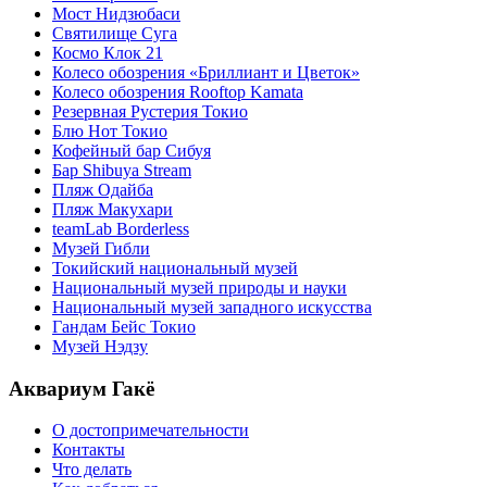
Мост Нидзюбаси
Святилище Суга
Космо Клок 21
Колесо обозрения «Бриллиант и Цветок»
Колесо обозрения Rooftop Kamata
Резервная Рустерия Токио
Блю Нот Токио
Кофейный бар Сибуя
Бар Shibuya Stream
Пляж Одайба
Пляж Макухари
teamLab Borderless
Музей Гибли
Токийский национальный музей
Национальный музей природы и науки
Национальный музей западного искусства
Гандам Бейс Токио
Музей Нэдзу
Аквариум Гакё
О достопримечательности
Контакты
Что делать