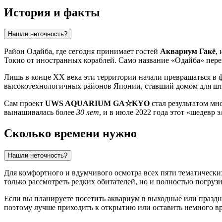
История и факты
Нашли неточность?
Район Одайба, где сегодня принимает гостей
Аквариум Гакё
,
Токио
от иностранных кораблей. Само название «Одайба» перев
Лишь в конце XX века эти территории начали превращаться в 
высокотехнологичных районов
Японии
, ставший домом для ш
Сам проект
UWS AQUARIUM GA☆KYO
стал результатом мн
вынашивалась более
30 лет
, и в июле 2022 года этот «шедевр
Сколько времени нужно
Нашли неточность?
Для комфортного и вдумчивого осмотра всех пяти тематически
только рассмотреть редких обитателей, но и полностью погруз
Если вы планируете посетить аквариум в выходные или праздн
поэтому лучше приходить к открытию или оставить немного в