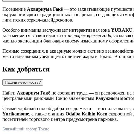
Посещение
Аквариума Гакё
— это захватывающее путешествие
окружении ярких традиционных фонариков, создающих атмосфе
гигантских зеркал-калейдоскопов.
Особого внимания заслуживает интерактивная зона
YURAKU
зала меняется в зависимости от
четырех времен года
, создавая
частью экспозиции благодаря своему изысканному оформлени
Помимо созерцания, в аквариуме можно активно взаимодейство
место идеальным убежищем от летней жары в
Токио
. Это прос
Как добраться
Нашли неточность?
Найти
Аквариум Гакё
не составит труда — он расположен на 
центральными районами
Токио
знаменитым
Радужным мосто
Самый удобный способ добраться до места — воспользоваться
Yurikamome
, а также станция
Odaiba Kaihin Koen
скоростной
посетителей торгового центра предусмотрена парковка.
Ближайший город: Токио