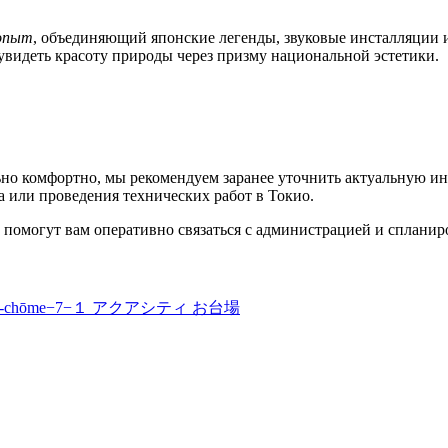
 опыт
, объединяющий японские легенды, звуковые инсталляции 
увидеть красоту природы через призму национальной эстетики.
о комфортно, мы рекомендуем заранее уточнить актуальную ин
а или проведения технических работ в
Токио
.
помогут вам оперативно связаться с администрацией и спланиро
Daiba, 1-chōme−7−１ アクアシティ お台場