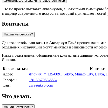
Смотреть фотографии путешественников
Это не просто выставка аквариумов, а
целостный культурный
в шедевр современного искусства, который приглашает гостей 
Контакты
Нашли неточность?
Для того чтобы ваш визит в
Аквариум Гакё
прошел максимальн
отдельных инсталляций могут меняться в зависимости от сезон
Ниже представлены официальные контактные данные, которые 
Японии
.
Как связаться
Контакт
Адрес
Япония, 〒135-0091 Tokyo, Minato City, 
Телефон
+81 80-7068-6684
Сайт
uws-gakyo.com
Что делать
Нашли неточность?