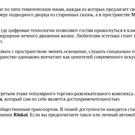
 по пяти тематическим зонам, каждая из которых предлагает с
ру подводного дворца из старинных сказок, а в пространстве
, где цифровые технологии позволяют гостям прикоснуться к кл
 ощущение вечного движения жизни. Любителям эстетики стоит з
ю.
вать с пространством: менять освещение, слушать специально п
транство одинаково впечатлит как ценителей современного искусс
третьем этаже популярного торгово-развлекательного комплекса
м
, который сам по себе является достопримечательностью.
 общественным транспортом. В пешей доступности находятся ст
 линии
Rinkai
. Если вы предпочитаете такси или личный автомоби