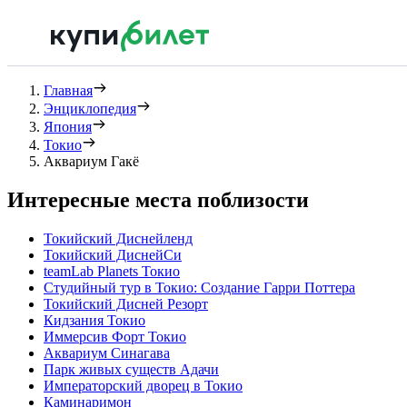
Главная
Энциклопедия
Япония
Токио
Аквариум Гакё
Интересные места поблизости
Токийский Диснейленд
Токийский ДиснейСи
teamLab Planets Токио
Студийный тур в Токио: Создание Гарри Поттера
Токийский Дисней Резорт
Кидзания Токио
Иммерсив Форт Токио
Аквариум Синагава
Парк живых существ Адачи
Императорский дворец в Токио
Каминаримон