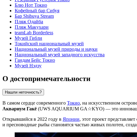
Блю Нот Токио
Кофейный бар Сибуя
Бар Shibuya Stream
Пляж Одайба
Пляж Макухари
teamLab Borderless
Музей Гибли
Токийский национальный музей
Национальный музей природы и науки
Национальный музей западного искусства
Гандам Бейс Токио
Музей Нэдзу
О достопримечательности
Нашли неточность?
В самом сердце современного
Токио
, на искусственном остро
Аквариум Гакё
(UWS AQUARIUM GA☆KYO) — это инновационн
Открывшийся в 2022 году в
Японии
, этот проект представляе
и пресноводные рыбы становятся частью живых полотен, созда