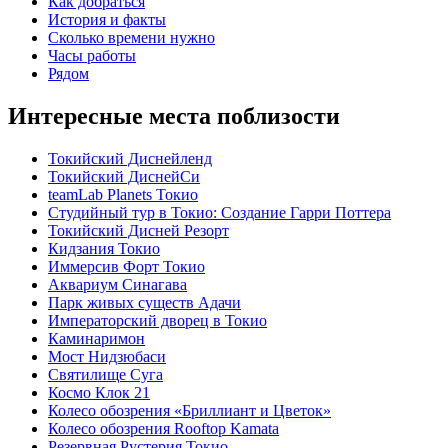
Как добраться
История и факты
Сколько времени нужно
Часы работы
Рядом
Интересные места поблизости
Токийский Диснейленд
Токийский ДиснейСи
teamLab Planets Токио
Студийный тур в Токио: Создание Гарри Поттера
Токийский Дисней Резорт
Кидзания Токио
Иммерсив Форт Токио
Аквариум Синагава
Парк живых существ Адачи
Императорский дворец в Токио
Каминаримон
Мост Нидзюбаси
Святилище Суга
Космо Клок 21
Колесо обозрения «Бриллиант и Цветок»
Колесо обозрения Rooftop Kamata
Резервная Рустерия Токио