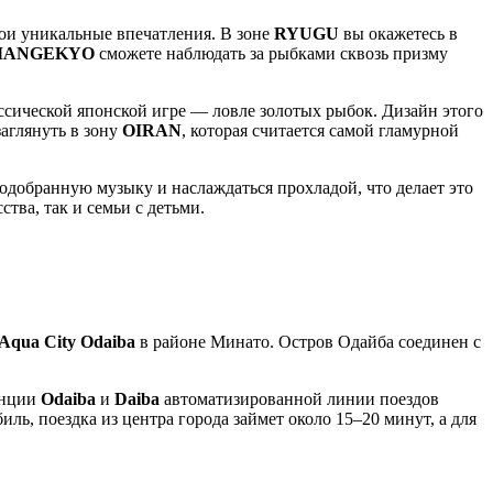
вои уникальные впечатления. В зоне
RYUGU
вы окажетесь в
MANGEKYO
сможете наблюдать за рыбками сквозь призму
ассической японской игре — ловле золотых рыбок. Дизайн этого
аглянуть в зону
OIRAN
, которая считается самой гламурной
одобранную музыку и наслаждаться прохладой, что делает это
тва, так и семьи с детьми.
Aqua City Odaiba
в районе Минато. Остров Одайба соединен с
анции
Odaiba
и
Daiba
автоматизированной линии поездов
ль, поездка из центра города займет около 15–20 минут, а для