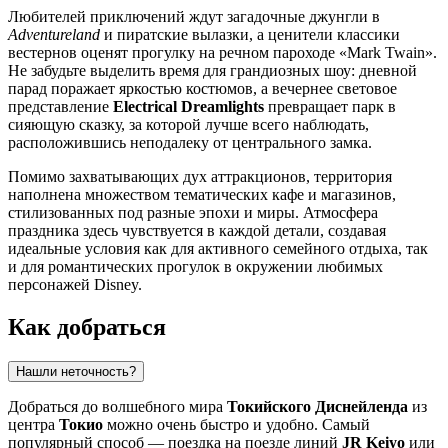
Любителей приключений ждут загадочные джунгли в
Adventureland
и пиратские вылазки, а ценители классики
вестернов оценят прогулку на речном пароходе «Mark Twain».
Не забудьте выделить время для грандиозных шоу: дневной
парад поражает яркостью костюмов, а вечернее световое
представление
Electrical Dreamlights
превращает парк в
сияющую сказку, за которой лучше всего наблюдать,
расположившись неподалеку от центрального замка.
Помимо захватывающих дух аттракционов, территория
наполнена множеством тематических кафе и магазинов,
стилизованных под разные эпохи и миры. Атмосфера
праздника здесь чувствуется в каждой детали, создавая
идеальные условия как для активного семейного отдыха, так
и для романтических прогулок в окружении любимых
персонажей Disney.
Как добраться
Нашли неточность?
Добраться до волшебного мира
Токийского Диснейленда
из
центра
Токио
можно очень быстро и удобно. Самый
популярный способ — поездка на поезде линий
JR Keiyo
или