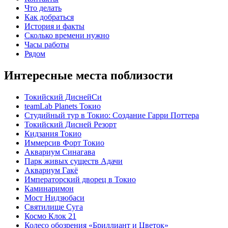
Что делать
Как добраться
История и факты
Сколько времени нужно
Часы работы
Рядом
Интересные места поблизости
Токийский ДиснейСи
teamLab Planets Токио
Студийный тур в Токио: Создание Гарри Поттера
Токийский Дисней Резорт
Кидзания Токио
Иммерсив Форт Токио
Аквариум Синагава
Парк живых существ Адачи
Аквариум Гакё
Императорский дворец в Токио
Каминаримон
Мост Нидзюбаси
Святилище Суга
Космо Клок 21
Колесо обозрения «Бриллиант и Цветок»