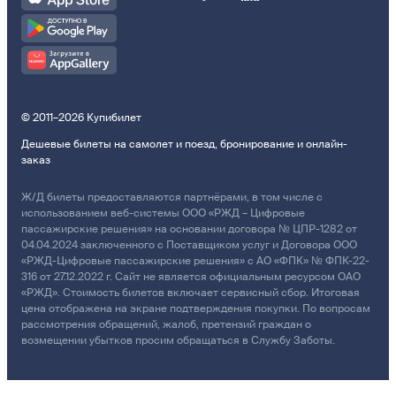
© 2011–2026 Купибилет
Дешевые билеты на самолет и поезд, бронирование и онлайн-
заказ
Ж/Д билеты предоставляются партнёрами, в том числе с
использованием веб-системы ООО «РЖД – Цифровые
пассажирские решения» на основании договора № ЦПР-1282 от
04.04.2024 заключенного с Поставщиком услуг и Договора ООО
«РЖД-Цифровые пассажирские решения» с АО «ФПК» № ФПК-22-
316 от 27.12.2022 г. Сайт не является официальным ресурсом ОАО
«РЖД». Стоимость билетов включает сервисный сбор. Итоговая
цена отображена на экране подтверждения покупки. По вопросам
рассмотрения обращений, жалоб, претензий граждан о
возмещении убытков просим обращаться в Службу Заботы.