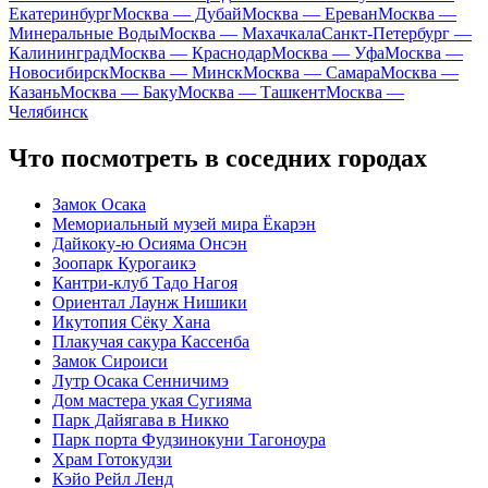
Екатеринбург
Москва — Дубай
Москва — Ереван
Москва —
Минеральные Воды
Москва — Махачкала
Санкт-Петербург —
Калининград
Москва — Краснодар
Москва — Уфа
Москва —
Новосибирск
Москва — Минск
Москва — Самара
Москва —
Казань
Москва — Баку
Москва — Ташкент
Москва —
Челябинск
Что посмотреть в соседних городах
Замок Осака
Мемориальный музей мира Ёкарэн
Дайкоку-ю Осияма Онсэн
Зоопарк Курогаикэ
Кантри-клуб Тадо Нагоя
Ориентал Лаунж Нишики
Икутопия Сёку Хана
Плакучая сакура Кассенба
Замок Сироиси
Лутр Осака Сенничимэ
Дом мастера укая Сугияма
Парк Дайягава в Никко
Парк порта Фудзинокуни Тагоноура
Храм Готокудзи
Кэйо Рейл Ленд