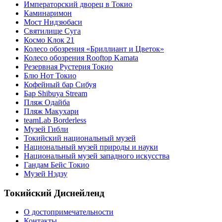
Императорский дворец в Токио
Каминаримон
Мост Нидзюбаси
Святилище Суга
Космо Клок 21
Колесо обозрения «Бриллиант и Цветок»
Колесо обозрения Rooftop Kamata
Резервная Рустерия Токио
Блю Нот Токио
Кофейный бар Сибуя
Бар Shibuya Stream
Пляж Одайба
Пляж Макухари
teamLab Borderless
Музей Гибли
Токийский национальный музей
Национальный музей природы и науки
Национальный музей западного искусства
Гандам Бейс Токио
Музей Нэдзу
Токийский Диснейленд
О достопримечательности
Контакты