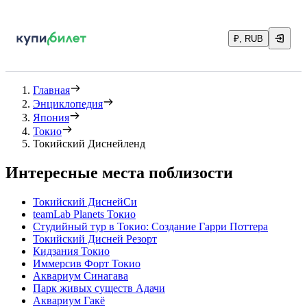
₽, RUB
Главная
Энциклопедия
Япония
Токио
Токийский Диснейленд
Интересные места поблизости
Токийский ДиснейСи
teamLab Planets Токио
Студийный тур в Токио: Создание Гарри Поттера
Токийский Дисней Резорт
Кидзания Токио
Иммерсив Форт Токио
Аквариум Синагава
Парк живых существ Адачи
Аквариум Гакё