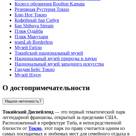
Колесо обозрения Rooftop Kamata
Резервная Рустерия Токио
Блю Нот Токио
Кофейный бар Сибуя
Бар Shibuya Stream
Пляж Одайба
Пляж Макухари
teamLab Borderless
Музей Гибли
Токийский национальный музей
Национальный музей природы и науки
Национальный музей западного искусства
Гандам Бейс Токио
Музей Нэдзу
О достопримечательности
Нашли неточность?
Токийский Диснейленд
— это первый тематический парк
легендарной франшизы, открытый за пределами США.
Расположенный в префектуре Тиба, в непосредственной
близости от
Токио
, этот парк по праву считается одним из
самых посещаемых и любимых мест для семейного отдыха в