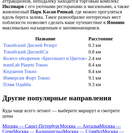
аттракционов, неподалеку находится торговый комплекс
Икспиари
с его уютными ресторанами и магазинами, а также
живописный
Парк Касаи Ринкай
, где можно прогуляться
вдоль берега залива. Такое разнообразие интересных мест
поблизости позволяет сделать ваше путешествие в
Японию
максимально насыщенным и запоминающимся.
Название
Расстояние
Токийский Дисней Резорт
0.3 км
Токийский ДиснейСи
0.8 км
Колесо обозрения «Бриллиант и Цветок»
2.4 км
teamLab Planets Токио
8.4 км
Кидзания Токио
8.4 км
Иммерсив Форт Токио
9.1 км
Пляж Одайба
9.3 км
Другие популярные направления
Куда чаще всего летают — выберите маршрут и смотрите
цены
Москва — Санкт-Петербург
Москва — Анталья
Москва —
Сочи
Москва — Калининград
Москва — Стамбул
Москва —