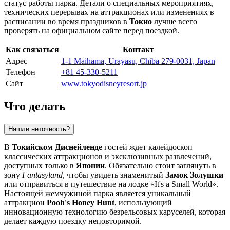
статус работы парка. Детали о специальных мероприятиях,
технических перерывах на аттракционах или изменениях в
расписании во время праздников в
Токио
лучше всего
проверять на официальном сайте перед поездкой.
Как связаться
Контакт
Адрес
1-1 Maihama, Urayasu, Chiba 279-0031, Japan
Телефон
+81 45-330-5211
Сайт
www.tokyodisneyresort.jp
Что делать
Нашли неточность?
В
Токийском Диснейленде
гостей ждет калейдоскоп
классических аттракционов и эксклюзивных развлечений,
доступных только в
Японии
. Обязательно стоит заглянуть в
зону
Fantasyland
, чтобы увидеть знаменитый
Замок Золушки
или отправиться в путешествие на лодке «It's a Small World».
Настоящей жемчужиной парка является уникальный
аттракцион
Pooh's Honey Hunt
, использующий
инновационную технологию безрельсовых каруселей, которая
делает каждую поездку неповторимой.