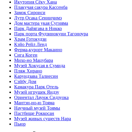
Икутопия Сёку Хана
Плакучая сакура Кассенба
Замок Сироиси
Лутр Осака Сенничимэ
Дом мастера укая Сугияма
Парк Дайягава в Никко
Парк порта Фудзинокуни Тагоноура
Храм Готокудзи
Кэйо Рейл Ленд
Ферма-курорт Макаино
Сига Коген
Михо-но Мацубара
Музей Хокусая в Сумида
Пляж Хирано
Каруидзава Талиесин
Сэйбу Дом
Камакура Парк Отель
Музей игрушек Яидзу
Ориентал Лаунж Сидзуока
Мантэн-но-ю Тояма
Научный музей Тоямы
Пастбище Роккосан
Музей живых существ Нара
Пьюр