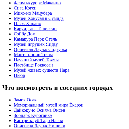
Ферма-курорт Макаино
Сига Коген
Михо-но Мацубара
Музей Хокусая в Сумида
Пляж Хирано
Каруидзава Талиесин
Сэйбу Дом
Камакура Парк Отель
Музей игрушек Яидзу
Ориентал Лаунж Сидзуока
Мантэн-но-ю Тояма
Научный музей Тоямы
Пастбище Роккосан
Музей живых существ Нара
Пьюр
Что посмотреть в соседних городах
Замок Осака
Мемориальный музей мира Ёкарэн
Дайкоку-ю Осияма Онсэн
Зоопарк Курогаикэ
Кантри-клуб Тадо Нагоя
Ориентал Лаунж Нишики