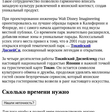
Такое сотрудничество позволило гармонично вписать
западную культуру развлечений в японский контекст, создав
уникальный продукт.
При проектировании инженеры Walt Disney Imagineering
ориентировались на лучшие образцы парков в Калифорнии и
Флориде, но с самого начала адаптировали их под вкусы
местной публики. Со временем парк значительно расширился,
добавляя новые зоны и уникальные парады. Колоссальный
успех этого места привел к тому, что в 2001 году рядом
открылся второй тематический парк —
Токийский
ДиснейСи
, посвященный морским легендам и открытиям.
За четыре десятилетия работы
Токийский Диснейленд
стал
настоящей национальной гордостью
Японии
и важной точкой
на туристической карте
Токио
. Он остается символом
культурного обмена и дружбы, продолжая удивлять миллионы
гостей своим безупречным сервисом, который японские
мастера гостеприимства возвели в ранг настоящего искусства.
Сколько времени нужно
Нашли неточность?
Для того чтобы в полной мере прочувствовать магию