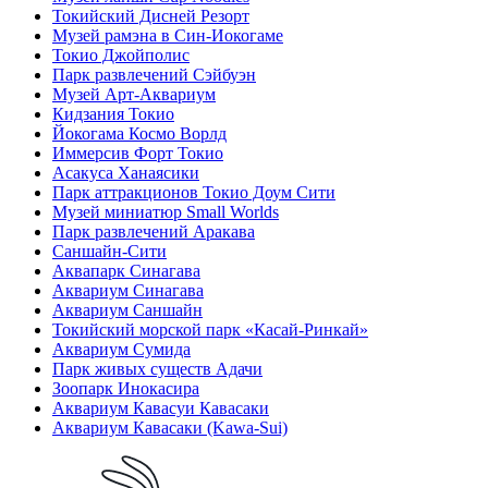
Токийский Дисней Резорт
Музей рамэна в Син-Иокогаме
Токио Джойполис
Парк развлечений Сэйбуэн
Музей Арт-Аквариум
Кидзания Токио
Йокогама Космо Ворлд
Иммерсив Форт Токио
Асакуса Ханаясики
Парк аттракционов Токио Доум Сити
Музей миниатюр Small Worlds
Парк развлечений Аракава
Саншайн-Сити
Аквапарк Синагава
Аквариум Синагава
Аквариум Саншайн
Токийский морской парк «Касай-Ринкай»
Аквариум Сумида
Парк живых существ Адачи
Зоопарк Инокасира
Аквариум Кавасуи Кавасаки
Аквариум Кавасаки (Kawa-Sui)