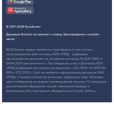
© 2011–2026 Купибилет
Дешевые билеты на самолет и поезд, бронирование и онлайн-
заказ
Ж/Д билеты предоставляются партнёрами, в том числе с
использованием веб-системы ООО «РЖД – Цифровые
пассажирские решения» на основании договора № ЦПР-1282 от
04.04.2024 заключенного с Поставщиком услуг и Договора ООО
«РЖД-Цифровые пассажирские решения» с АО «ФПК» № ФПК-22-
316 от 27.12.2022 г. Сайт не является официальным ресурсом ОАО
«РЖД». Стоимость билетов включает сервисный сбор. Итоговая
цена отображена на экране подтверждения покупки. По вопросам
рассмотрения обращений, жалоб, претензий граждан о
возмещении убытков просим обращаться в Службу Заботы.