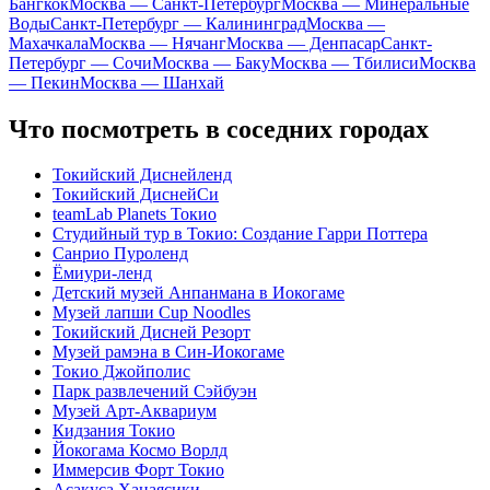
Бангкок
Москва — Санкт-Петербург
Москва — Минеральные
Воды
Санкт-Петербург — Калининград
Москва —
Махачкала
Москва — Нячанг
Москва — Денпасар
Санкт-
Петербург — Сочи
Москва — Баку
Москва — Тбилиси
Москва
— Пекин
Москва — Шанхай
Что посмотреть в соседних городах
Токийский Диснейленд
Токийский ДиснейСи
teamLab Planets Токио
Студийный тур в Токио: Создание Гарри Поттера
Санрио Пуроленд
Ёмиури-ленд
Детский музей Анпанмана в Иокогаме
Музей лапши Cup Noodles
Токийский Дисней Резорт
Музей рамэна в Син-Иокогаме
Токио Джойполис
Парк развлечений Сэйбуэн
Музей Арт-Аквариум
Кидзания Токио
Йокогама Космо Ворлд
Иммерсив Форт Токио
Асакуса Ханаясики