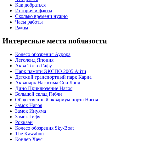
Как добраться
История и факты
Сколько времени нужно
Часы работы
Рядом
Интересные места поблизости
Колесо обозрения Аурора
Леголенд Япония
Аква Тотто Гифу
Парк памяти ЭКСПО 2005 Айти
Детский транспортный парк Кариа
Аквапарк Нагасима Спа Лэнд
Дино Приключение Нагоя
Большой склад Гибли
Общественный аквариум порта Нагоя
Замок Нагоя
Замок Инуяма
Замок Гифу
Роккаэн
Колесо обозрения Sky-Boat
The Kawabun
Кондер Хаус