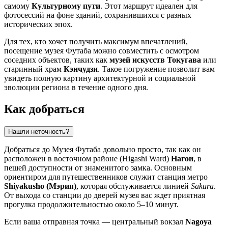
самому
Культурному пути
. Этот маршрут идеален для
фотосессий на фоне зданий, сохранившихся с разных
исторических эпох.
Для тех, кто хочет получить максимум впечатлений,
посещение музея Футаба можно совместить с осмотром
соседних объектов, таких как
музей искусств Токугава
или
старинный храм
Кэнчудзи
. Такое погружение позволит вам
увидеть полную картину архитектурной и социальной
эволюции региона в течение одного дня.
Как добраться
Нашли неточность?
Добраться до Музея Футаба довольно просто, так как он
расположен в восточном районе (Higashi Ward)
Нагои
, в
пешей доступности от знаменитого замка. Основным
ориентиром для путешественников служит станция метро
Shiyakusho (Мэрия)
, которая обслуживается линией
Sakura
.
От выхода со станции до дверей музея вас ждет приятная
прогулка продолжительностью около 5–10 минут.
Если ваша отправная точка — центральный вокзал
Nagoya