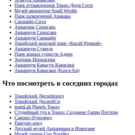
Парк аттракционов Токио Доум Сити
Музей миниатюр Small Worlds
Парк развлечений Аракава
Саншайн-Сити
Аквапарк Синагава
Аквариум Синагава
Аквариум Саншайн
Токийский морской парк «Касай-Ринкай»
Аквариум Сумида
Парк живых существ Адачи
Зоопарк Инокасира
Аквариум Кавасуи Кавасаки
Аквариум Кавасаки (Kawa-Sui)
Что посмотреть в соседних городах
Токийский Диснейленд
Токийский ДиснейСи
teamLab Planets Токио
Студийный тур в Токио: Создание Гарри Поттера
Санрио Пуроленд
Ёмиури-ленд
Детский музей Анпанмана в Иокогаме
Музей лапши Cup Noodles