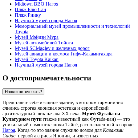
Midtown BBQ Нагоя
Пляж Блю Сан
Пляж Ринку
Научный музей города Нагоя
Мемориальный музей промышленности и технологий
Toyota
Музей Мэйдзи Мура
Музей автомобилей Тойота
Музей SCMaglev и железных дорог
Музей авиации и космоса Гифу-Какамигахара
Музей Toyota Kaikan
Научный музей города Нагоя
О достопримечательности
Нашли неточность?
Представьте себе изящное здание, в котором гармонично
слились строгая японская эстетика и европейский
архитектурный шик начала XX века.
Музей Футаба на
Культурном пути
(также известный как Футаба-кан) — это
уникальный памятник эпохи Тайсё, расположенный в городе
Нагоя
. Когда-то это здание служило домом для
Каваками
Садаё
, первой актрисы Японии, и известных