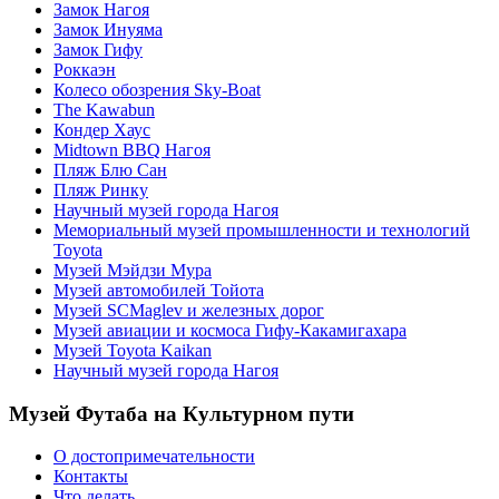
Замок Нагоя
Замок Инуяма
Замок Гифу
Роккаэн
Колесо обозрения Sky-Boat
The Kawabun
Кондер Хаус
Midtown BBQ Нагоя
Пляж Блю Сан
Пляж Ринку
Научный музей города Нагоя
Мемориальный музей промышленности и технологий
Toyota
Музей Мэйдзи Мура
Музей автомобилей Тойота
Музей SCMaglev и железных дорог
Музей авиации и космоса Гифу-Какамигахара
Музей Toyota Kaikan
Научный музей города Нагоя
Музей Футаба на Культурном пути
О достопримечательности
Контакты
Что делать