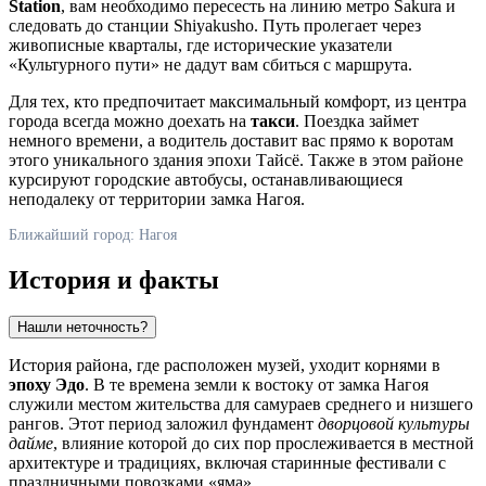
Station
, вам необходимо пересесть на линию метро Sakura и
следовать до станции Shiyakusho. Путь пролегает через
живописные кварталы, где исторические указатели
«Культурного пути» не дадут вам сбиться с маршрута.
Для тех, кто предпочитает максимальный комфорт, из центра
города всегда можно доехать на
такси
. Поездка займет
немного времени, а водитель доставит вас прямо к воротам
этого уникального здания эпохи Тайсё. Также в этом районе
курсируют городские автобусы, останавливающиеся
неподалеку от территории замка Нагоя.
Ближайший город: Нагоя
История и факты
Нашли неточность?
История района, где расположен музей, уходит корнями в
эпоху Эдо
. В те времена земли к востоку от замка Нагоя
служили местом жительства для самураев среднего и низшего
рангов. Этот период заложил фундамент
дворцовой культуры
дайме
, влияние которой до сих пор прослеживается в местной
архитектуре и традициях, включая старинные фестивали с
праздничными повозками «яма».