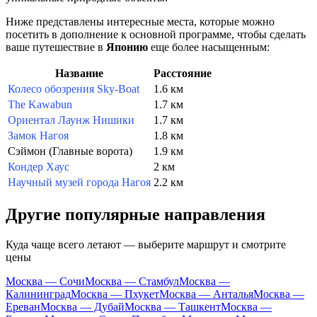
Ниже представлены интересные места, которые можно
посетить в дополнение к основной программе, чтобы сделать
ваше путешествие в
Японию
еще более насыщенным:
Название
Расстояние
Колесо обозрения Sky-Boat
1.6 км
The Kawabun
1.7 км
Ориентал Лаунж Нишики
1.7 км
Замок Нагоя
1.8 км
Сэймон (Главные ворота)
1.9 км
Кондер Хаус
2 км
Научный музей города Нагоя
2.2 км
Другие популярные направления
Куда чаще всего летают — выберите маршрут и смотрите
цены
Москва — Сочи
Москва — Стамбул
Москва —
Калининград
Москва — Пхукет
Москва — Анталья
Москва —
Ереван
Москва — Дубай
Москва — Ташкент
Москва —