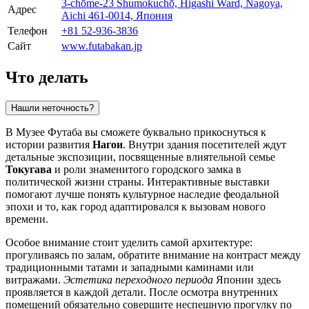
3-chōme-23 Shumokuchō, Higashi Ward, Nagoya,
Адрес
Aichi 461-0014, Япония
Телефон
+81 52-936-3836
Сайт
www.futabakan.jp
Что делать
Нашли неточность?
В Музее Футаба вы сможете буквально прикоснуться к
истории развития
Нагои
. Внутри здания посетителей ждут
детальные экспозиции, посвященные влиятельной семье
Токугава
и роли знаменитого городского замка в
политической жизни страны. Интерактивные выставки
помогают лучше понять культурное наследие феодальной
эпохи и то, как город адаптировался к вызовам нового
времени.
Особое внимание стоит уделить самой архитектуре:
прогуливаясь по залам, обратите внимание на контраст между
традиционными татами и западными каминами или
витражами.
Эстетика переходного периода
Японии здесь
проявляется в каждой детали. После осмотра внутренних
помещений обязательно совершите неспешную прогулку по