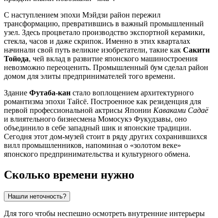
С наступлением эпохи Мэйдзи район пережил
трансформацию, превратившись в важный промышленный
узел. Здесь процветало производство экспортной керамики,
стекла, часов и даже скрипок. Именно в этих кварталах
начинали свой путь великие изобретатели, такие как
Сакити
Тойода
, чей вклад в развитие японского машиностроения
невозможно переоценить. Промышленный бум сделал район
домом для элиты предпринимателей того времени.
Здание
Футаба-кан
стало воплощением архитектурного
романтизма эпохи Тайсё. Построенное как резиденция для
первой профессиональной актрисы Японии
Каваками Садаё
и влиятельного бизнесмена Момосукэ Фукудзавы, оно
объединило в себе западный шик и японские традиции.
Сегодня этот дом-музей стоит в ряду других сохранившихся
вилл промышленников, напоминая о «золотом веке»
японского предпринимательства и культурного обмена.
Сколько времени нужно
Нашли неточность?
Для того чтобы неспешно осмотреть внутренние интерьеры