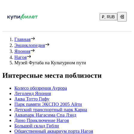
₽, RUB
Главная
Энциклопедия
Япония
Нагоя
Музей Футаба на Культурном пути
Интересные места поблизости
Колесо обозрения Аурора
Леголенд Япония
Аква Тотто Гифу
Парк памяти ЭКСПО 2005 Айти
Детский транспортный парк Кариа
Аквапарк Нагасима Спа Лэнд
Дино Приключение Нагоя
Большой склад Гибли
Общественный аквариум порта Нагоя