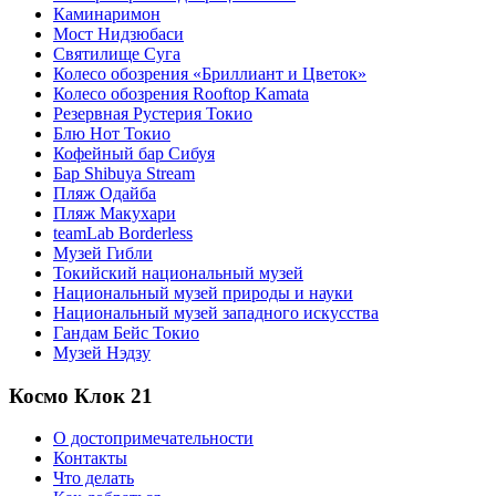
Каминаримон
Мост Нидзюбаси
Святилище Суга
Колесо обозрения «Бриллиант и Цветок»
Колесо обозрения Rooftop Kamata
Резервная Рустерия Токио
Блю Нот Токио
Кофейный бар Сибуя
Бар Shibuya Stream
Пляж Одайба
Пляж Макухари
teamLab Borderless
Музей Гибли
Токийский национальный музей
Национальный музей природы и науки
Национальный музей западного искусства
Гандам Бейс Токио
Музей Нэдзу
Космо Клок 21
О достопримечательности
Контакты
Что делать