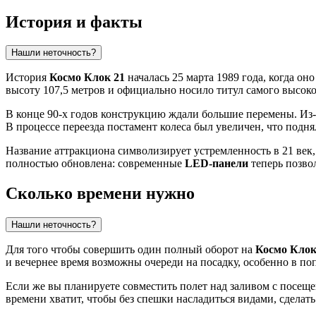
История и факты
Нашли неточность?
История
Космо Клок 21
началась 25 марта 1989 года, когда о
высоту 107,5 метров и официально носило титул самого высоког
В конце 90-х годов конструкцию ждали большие перемены. Из-
В процессе переезда постамент колеса был увеличен, что подн
Название аттракциона символизирует устремленность в 21 век,
полностью обновлена: современные
LED-панели
теперь позво
Сколько времени нужно
Нашли неточность?
Для того чтобы совершить один полный оборот на
Космо Клок
и вечернее время возможны очереди на посадку, особенно в п
Если же вы планируете совместить полет над заливом с посещ
времени хватит, чтобы без спешки насладиться видами, сдела