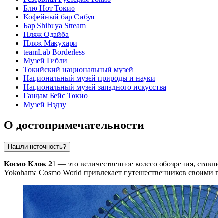
Блю Нот Токио
Кофейный бар Сибуя
Бар Shibuya Stream
Пляж Одайба
Пляж Макухари
teamLab Borderless
Музей Гибли
Токийский национальный музей
Национальный музей природы и науки
Национальный музей западного искусства
Гандам Бейс Токио
Музей Нэдзу
О достопримечательности
Нашли неточность?
Космо Клок 21
— это величественное колесо обозрения, став
Yokohama Cosmo World привлекает путешественников своими 