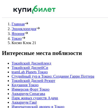
Главная
Энциклопедия
Япония
Токио
Космо Клок 21
Интересные места поблизости
Токийский Диснейленд
Токийский ДиснейСи
teamLab Planets Токио
Студийный тур в Токио: Создание Гарри Поттера
Токийский Дисней Резорт
Кидзания Токио
Иммерсив Форт Токио
Аквариум Синагава
Парк живых существ Адачи
Аквариум Гакё
Императорский дворец в Токио