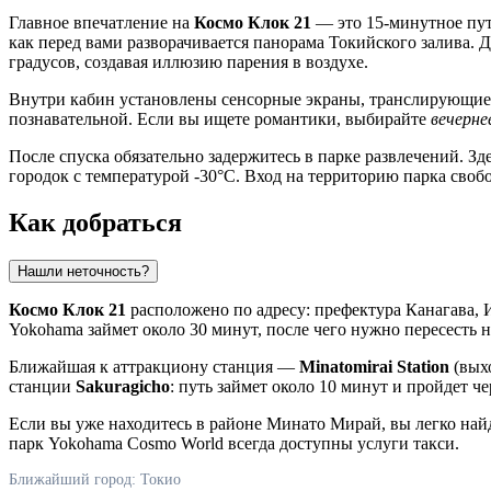
Главное впечатление на
Космо Клок 21
— это 15-минутное путе
как перед вами разворачивается панорама Токийского залива
градусов, создавая иллюзию парения в воздухе.
Внутри кабин установлены сенсорные экраны, транслирующие 
познавательной. Если вы ищете романтики, выбирайте
вечерне
После спуска обязательно задержитесь в парке развлечений. З
городок с температурой -30°C. Вход на территорию парка своб
Как добраться
Нашли неточность?
Космо Клок 21
расположено по адресу: префектура Канагава, 
Yokohama займет около 30 минут, после чего нужно пересесть н
Ближайшая к аттракциону станция —
Minatomirai Station
(выхо
станции
Sakuragicho
: путь займет около 10 минут и пройдет 
Если вы уже находитесь в районе Минато Мирай, вы легко най
парк Yokohama Cosmo World всегда доступны услуги такси.
Ближайший город: Токио