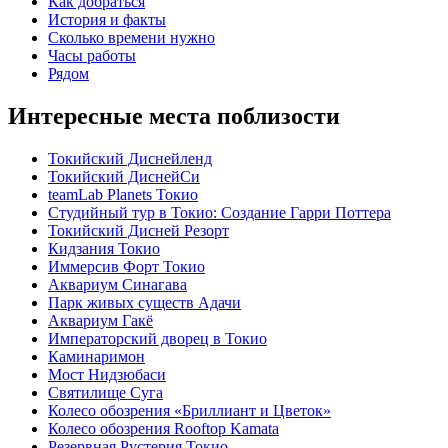
Как добраться
История и факты
Сколько времени нужно
Часы работы
Рядом
Интересные места поблизости
Токийский Диснейленд
Токийский ДиснейСи
teamLab Planets Токио
Студийный тур в Токио: Создание Гарри Поттера
Токийский Дисней Резорт
Кидзания Токио
Иммерсив Форт Токио
Аквариум Синагава
Парк живых существ Адачи
Аквариум Гакё
Императорский дворец в Токио
Каминаримон
Мост Нидзюбаси
Святилище Суга
Колесо обозрения «Бриллиант и Цветок»
Колесо обозрения Rooftop Kamata
Резервная Рустерия Токио