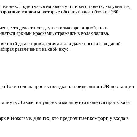
человек. Поднимаясь на высоту птичьего полета, вы увидите,
озрачные гондолы
, которые обеспечивают обзор на 360
т, что делает поездку не только зрелищной, но и
ливаться яркими красками, отражаясь в водах залива.
нственный дом с привидениями или даже посетить ледяной
бирая развлечения на свой вкус.
тра
Токио
очень просто: поездка на поезде линии
JR
до станции
а 3 минуты. Также популярным маршрутом является прогулка от
рк в Иокогаме
. Для тех, кто предпочитает комфорт, у входа в