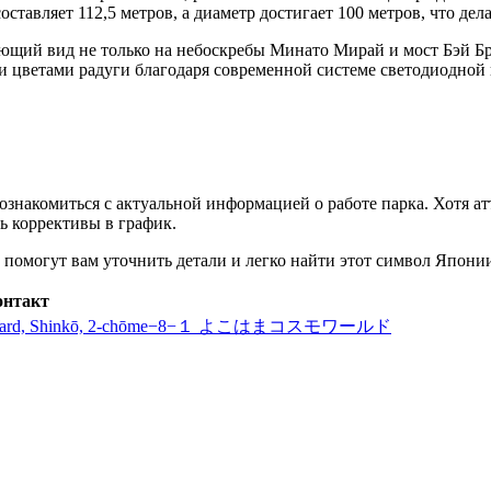
ставляет 112,5 метров, а диаметр достигает 100 метров, что де
ающий вид не только на небоскребы Минато Мирай и мост Бэй Б
ми цветами радуги благодаря современной системе светодиодной 
 ознакомиться с актуальной информацией о работе парка. Хотя 
ь коррективы в график.
помогут вам уточнить детали и легко найти этот символ
Япони
онтакт
Naka Ward, Shinkō, 2-chōme−8−１ よこはまコスモワールド