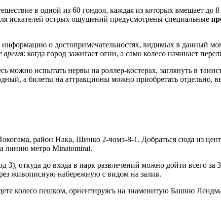
шествие в одной из 60 гондол, каждая из которых вмещает до 8 
. Для искателей острых ощущений предусмотрены специальные
пр
информацию о достопримечательностях, видимых в данный момен
е время
: когда город зажигает огни, а само колесо начинает пере
десь можно испытать нервы на роллер-костерах, заглянуть в таи
одный, а билеты на аттракционы можно приобретать отдельно, вы
Иокогама, район Нака, Шинко 2-чомэ-8-1. Добраться сюда из цен
а линию метро Minatomirai.
д 3), откуда до входа в парк развлечений можно дойти всего з
через живописную набережную с видом на залив.
дете колесо пешком, ориентируясь на знаменитую
Башню Лендма