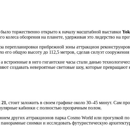
но было торжественно открыто к началу масштабной выставки
Yok
о колеса обозрения на планете, удерживая это лидерство на про
за перепланировки прибрежной зоны аттракцион реконструирова
яло его общую высоту до 112,5 метров, сделав силуэт сооружени
 а встроенные в него гигантские часы стали данью технологиче
ляют создавать невероятные световые шоу, которые превращают 
 21
, стоит заложить в своем графике около 30–45 минут. Сам пр
опулярные кабинки с полностью прозрачным полом.
ением других аттракционов парка Cosmo World или прогулкой по
ть панорамные снимки и исследовать футуристическую архитекту