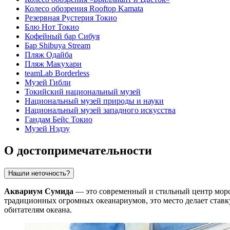
Колесо обозрения Rooftop Kamata
Резервная Рустерия Токио
Блю Нот Токио
Кофейный бар Сибуя
Бар Shibuya Stream
Пляж Одайба
Пляж Макухари
teamLab Borderless
Музей Гибли
Токийский национальный музей
Национальный музей природы и науки
Национальный музей западного искусства
Гандам Бейс Токио
Музей Нэдзу
О достопримечательности
Нашли неточность?
Аквариум Сумида
— это современный и стильный центр морс
традиционных огромных океанариумов, это место делает ставк
обитателям океана.