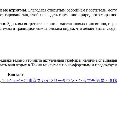
евые атриумы
. Благодаря открытым бассейнам посетители могут
ектировано так, чтобы передать гармонию природного мира по
ств
. Здесь вы встретите колонию магеллановых пингвинов, игр
темам и традиционным японским видам, что делает визит сюда 
редварительно уточнить актуальный график и наличие специаль
лать ваш отдых в
Токио
максимально комфортным и предсказуе
Контакт
ty, Oshiage, 1-chōme−1−２ 東京スカイツリータウン・ソラマチ ５階～６