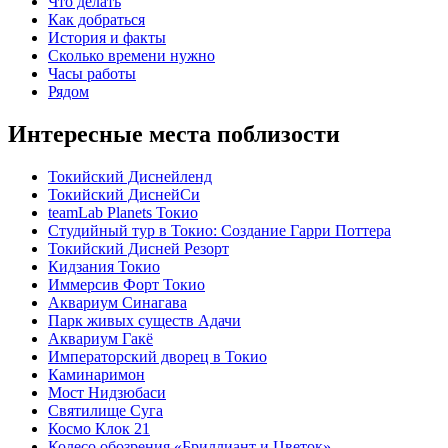
Что делать
Как добраться
История и факты
Сколько времени нужно
Часы работы
Рядом
Интересные места поблизости
Токийский Диснейленд
Токийский ДиснейСи
teamLab Planets Токио
Студийный тур в Токио: Создание Гарри Поттера
Токийский Дисней Резорт
Кидзания Токио
Иммерсив Форт Токио
Аквариум Синагава
Парк живых существ Адачи
Аквариум Гакё
Императорский дворец в Токио
Каминаримон
Мост Нидзюбаси
Святилище Суга
Космо Клок 21
Колесо обозрения «Бриллиант и Цветок»