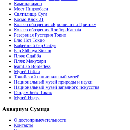
Каминаримон
Мост Нидзюбаси
Святилище Суга
Космо Клок 21
Колесо обозрения «Бриллиант и Цветок»
Колесо обозрения Rooftop Kamata
Резервная Рустерия Токио
Блю Нот Токио
Кофейный бар Сибуя
Бар Shibuya Stream
Пляж Одайба
Пляж Макухари
teamLab Borderless
Музей Гибли
Токийский национальный музей
Национальный музей природы и науки
Национальный музей западного искусства
Гандам Бейс Токио
Музей Нэдзу
Аквариум Сумида
О достопримечательности
Контакты