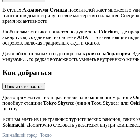
В стенах
Аквариума Сумида
посетителей ждет множество уди
пингвинов демонстрируют свое мастерство плавания. Специальн
время их активности.
Любителям эстетики придется по душе зона
Edorium
, где пре
аквариумы, созданные по системе
ADA
— это настоящие подво
островов, включая грациозных акул и скатов.
Для любознательных натур открыты
кухня и лаборатория
. Зд
медузами. Это редкая возможность увидеть внутреннюю жизнь 
Как добраться
Нашли неточность?
Достопримечательность расположена в оживленном районе
Ош
подойдут станции
Tokyo Skytree
(линия Tobu Skytree) или
Oshi
центру.
Если вы едете из центральных туристических районов, таких 
Solamachi
. Достаточно следовать указателям внутри комплекса
Ближайший город: Токио