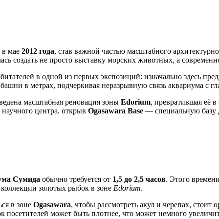
 в мае
2012 года
, став важной частью масштабного архитектурн
илась создать не просто выставку морских животных, а современ
битателей в одной из первых экспозиций: изначально здесь пре
ебашни в метрах, подчеркивая неразрывную связь аквариума с г
оведена масштабная реновация зоны
Edorium
, превратившая её 
с научного центра, открыв
Ogasawara Base
— специальную базу д
ума Сумида
обычно требуется от
1,5 до 2,5 часов
. Этого времен
 коллекции золотых рыбок в зоне
Edorium
.
ься в зоне
Ogasawara
, чтобы рассмотреть акул и черепах, стоит
ок посетителей может быть плотнее, что может немного увеличи