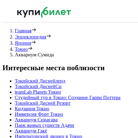
Главная
Энциклопедия
Япония
Токио
Аквариум Сумида
Интересные места поблизости
Токийский Диснейленд
Токийский ДиснейСи
teamLab Planets Токио
Студийный тур в Токио: Создание Гарри Поттера
Токийский Дисней Резорт
Кидзания Токио
Иммерсив Форт Токио
Аквариум Синагава
Парк живых существ Адачи
Аквариум Гакё
Императорский дворец в Токио