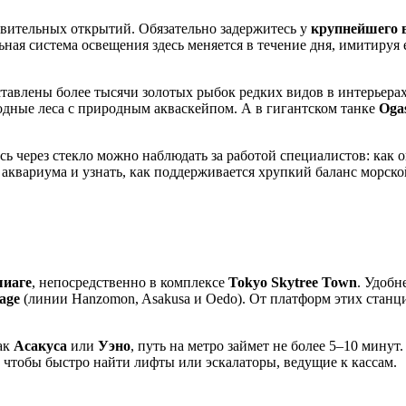
вительных открытий. Обязательно задержитесь у
крупнейшего 
ая система освещения здесь меняется в течение дня, имитируя е
дставлены более тысячи золотых рыбок редких видов в интерьер
дные леса с природным акваскейпом. А в гигантском танке
Oga
есь через стекло можно наблюдать за работой специалистов: ка
аквариума и узнать, как поддерживается хрупкий баланс морско
иаге
, непосредственно в комплексе
Tokyo Skytree Town
. Удобн
age
(линии Hanzomon, Asakusa и Oedo). От платформ этих стан
как
Асакуса
или
Уэно
, путь на метро займет не более 5–10 минут
, чтобы быстро найти лифты или эскалаторы, ведущие к кассам.