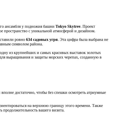
ого ансамбля у подножия башни
Tokyo Skytree
. Проект
ное пространство с уникальной атмосферой и дизайном.
дставили ровно
634 садовых угря
. Эта цифра была выбрана не
лавным символом района.
в одну из крупнейших и самых красивых выставок золотых
ля выращивания и защиты морских черепах, созданную в
и вполне достаточно, чтобы без спешки осмотреть атриумные
 ориентироваться на верхнюю границу этого времени. Также
ть продолжительность вашего визита.