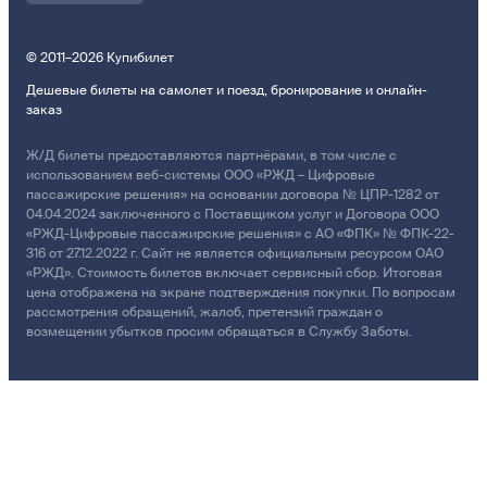
© 2011–2026 Купибилет
Дешевые билеты на самолет и поезд, бронирование и онлайн-
заказ
Ж/Д билеты предоставляются партнёрами, в том числе с
использованием веб-системы ООО «РЖД – Цифровые
пассажирские решения» на основании договора № ЦПР-1282 от
04.04.2024 заключенного с Поставщиком услуг и Договора ООО
«РЖД-Цифровые пассажирские решения» с АО «ФПК» № ФПК-22-
316 от 27.12.2022 г. Сайт не является официальным ресурсом ОАО
«РЖД». Стоимость билетов включает сервисный сбор. Итоговая
цена отображена на экране подтверждения покупки. По вопросам
рассмотрения обращений, жалоб, претензий граждан о
возмещении убытков просим обращаться в Службу Заботы.