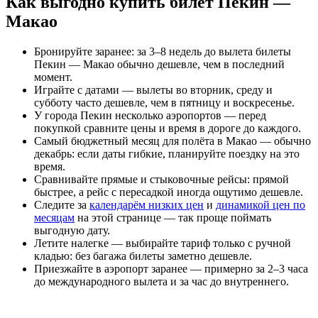
Как выгодно купить билет Пекин —
Макао
Бронируйте заранее: за 3–8 недель до вылета билеты
Пекин — Макао обычно дешевле, чем в последний
момент.
Играйте с датами — вылеты во вторник, среду и
субботу часто дешевле, чем в пятницу и воскресенье.
У города Пекин несколько аэропортов — перед
покупкой сравните цены и время в дороге до каждого.
Самый бюджетный месяц для полёта в Макао — обычно
декабрь: если даты гибкие, планируйте поездку на это
время.
Сравнивайте прямые и стыковочные рейсы: прямой
быстрее, а рейс с пересадкой иногда ощутимо дешевле.
Следите за
календарём низких цен
и
динамикой цен по
месяцам
на этой странице — так проще поймать
выгодную дату.
Летите налегке — выбирайте тариф только с ручной
кладью: без багажа билеты заметно дешевле.
Приезжайте в аэропорт заранее — примерно за 2–3 часа
до международного вылета и за час до внутреннего.