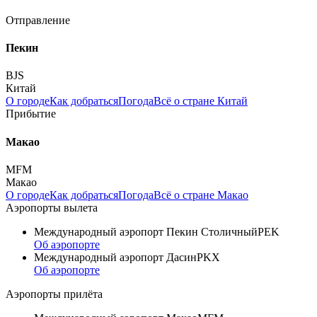
Отправление
Пекин
BJS
Китай
О городе
Как добраться
Погода
Всё о стране Китай
Прибытие
Макао
MFM
Макао
О городе
Как добраться
Погода
Всё о стране Макао
Аэропорты вылета
Международный аэропорт Пекин Столичный
PEK
Об аэропорте
Международный аэропорт Дасин
PKX
Об аэропорте
Аэропорты прилёта