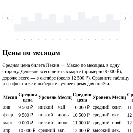
-
-
-
-
-
-
-
-
-
-
-
-
-
-
-
-
-
-
-
-
-
-
-
-
-
-
-
-
-
-
-
-
-
-
Цены по месяцам
Средняя цена билета Пекин — Макао по месяцам, в одну
сторону. Дешевле всего лететь в марте (примерно 9 000 ₽),
дороже всего — в октябре (около 12 500 ₽). Сравните таблицу
и график ниже и выберите лучшее время для полёта.
Средняя
Средняя
Ср
Месяц
Уровень
Месяц
Уровень
Месяц
цена
цена
янв.
низкий
май
средний
сент.
9 500 ₽
10 000 ₽
11
февр.
низкий
июнь
средний
окт.
9 500 ₽
10 500 ₽
12
март
низкий
июль
средний
нояб.
9 000 ₽
11 000 ₽
12
апр.
средний
авг.
высокий
дек.
10 000 ₽
12 000 ₽
11