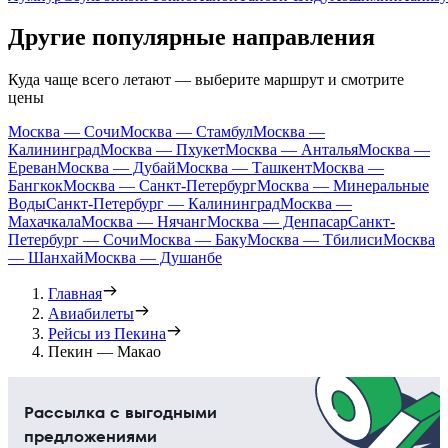
Другие популярные направления
Куда чаще всего летают — выберите маршрут и смотрите
цены
Москва — Сочи
Москва — Стамбул
Москва —
Калининград
Москва — Пхукет
Москва — Анталья
Москва —
Ереван
Москва — Дубай
Москва — Ташкент
Москва —
Бангкок
Москва — Санкт-Петербург
Москва — Минеральные
Воды
Санкт-Петербург — Калининград
Москва —
Махачкала
Москва — Нячанг
Москва — Денпасар
Санкт-
Петербург — Сочи
Москва — Баку
Москва — Тбилиси
Москва
— Шанхай
Москва — Душанбе
Главная
Авиабилеты
Рейсы из Пекина
Пекин — Макао
Рассылка с выгодными
предложениями