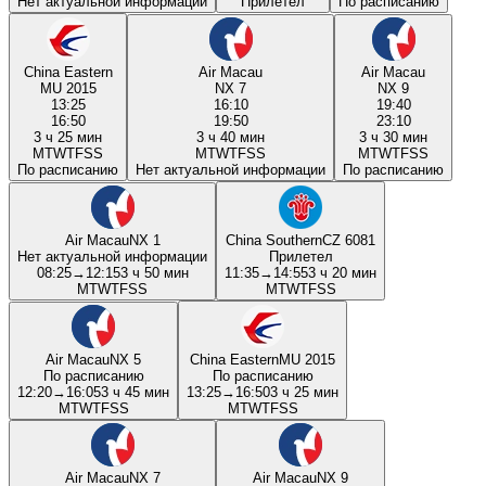
Нет актуальной информации
Прилетел
По расписанию
China Eastern
Air Macau
Air Macau
MU 2015
NX 7
NX 9
13:25
16:10
19:40
16:50
19:50
23:10
3 ч 25 мин
3 ч 40 мин
3 ч 30 мин
M
T
W
T
F
S
S
M
T
W
T
F
S
S
M
T
W
T
F
S
S
По расписанию
Нет актуальной информации
По расписанию
Air Macau
NX 1
China Southern
CZ 6081
Нет актуальной информации
Прилетел
08:25
→
12:15
3 ч 50 мин
11:35
→
14:55
3 ч 20 мин
M
T
W
T
F
S
S
M
T
W
T
F
S
S
Air Macau
NX 5
China Eastern
MU 2015
По расписанию
По расписанию
12:20
→
16:05
3 ч 45 мин
13:25
→
16:50
3 ч 25 мин
M
T
W
T
F
S
S
M
T
W
T
F
S
S
Air Macau
NX 7
Air Macau
NX 9