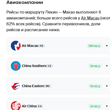
Авиакомпании
Рейсы по маршруту Пекин — Макао выполняют 6
авиакомпаний
; больше всего рейсов у
Air Macau
(око
62% всех рейсов)
. Сравните перевозчиков, доли
рейсов и расписание ниже.
Air Macau
19
▾
NX
Р/НЕД
China Southern
5
▾
CZ
Р/НЕД
China Eastern
5
▾
MU
Р/НЕД
Air China
1
▾
CA
Р/НЕД