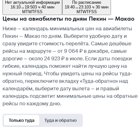
Нет актуальной информации
По расписанию
16:10
→
19:50
3 ч 40 мин
19:40
→
23:10
3 ч 30 мин
M
T
W
T
F
S
S
M
T
W
T
F
S
S
Цены на авиабилеты по дням Пекин — Макао
Ниже — календарь минимальных цен на авиабилеты
Пекин — Макао по дням. Выберите удобную дату и
сразу увидите стоимость перелёта. Самые дешёвые
рейсы на маршруте — от 9 064 ₽ в декабре, самые
дорогие — около 24 923 ₽ в июле. Если даты поездки
гибкие, календарь поможет найти лучшую цену на
нужный период. Чтобы увидеть цены на рейсы туда-
обратно, переключите вкладку «Туда-обратно» над
календарём, выберите дату вылета — и правый
календарь подсветит минимальные цены на обратные
рейсы по каждому дню.
Только туда
Туда и обратно