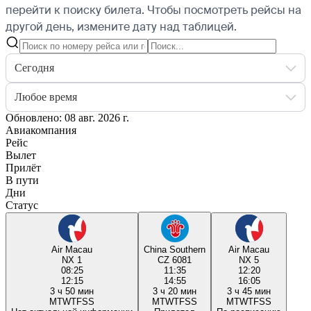
перейти к поиску билета.
Чтобы посмотреть рейсы на
другой день, измените дату над таблицей.
Сегодня
Любое время
Обновлено: 08 авг. 2026 г.
Авиакомпания
Рейс
Вылет
Прилёт
В пути
Дни
Статус
Air Macau
China Southern
Air Macau
NX 1
CZ 6081
NX 5
08:25
11:35
12:20
12:15
14:55
16:05
3 ч 50 мин
3 ч 20 мин
3 ч 45 мин
M
T
W
T
F
S
S
M
T
W
T
F
S
S
M
T
W
T
F
S
S