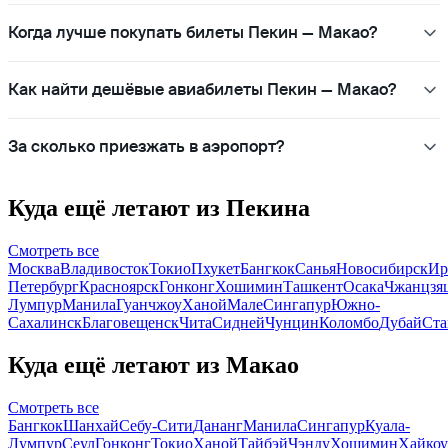
Когда лучше покупать билеты Пекин — Макао?
Как найти дешёвые авиабилеты Пекин — Макао?
За сколько приезжать в аэропорт?
Куда ещё летают из Пекина
Смотреть все
Москва
Владивосток
Токио
Пхукет
Бангкок
Санья
Новосибирск
Ир
Петербург
Красноярск
Гонконг
Хошимин
Ташкент
Осака
Чжанцзя
Лумпур
Манила
Гуанчжоу
Ханой
Мале
Сингапур
Южно-
Сахалинск
Благовещенск
Чита
Сидней
Чунцин
Коломбо
Дубай
Ста
Куда ещё летают из Макао
Смотреть все
Бангкок
Шанхай
Себу-Сити
Дананг
Манила
Сингапур
Куала-
Лумпур
Сеул
Гонконг
Токио
Ханой
Тайбэй
Чэнду
Хошимин
Хайкоу