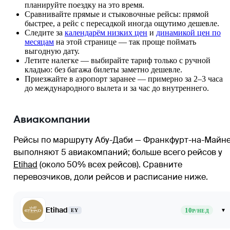
планируйте поездку на это время.
Сравнивайте прямые и стыковочные рейсы: прямой
быстрее, а рейс с пересадкой иногда ощутимо дешевле.
Следите за
календарём низких цен
и
динамикой цен по
месяцам
на этой странице — так проще поймать
выгодную дату.
Летите налегке — выбирайте тариф только с ручной
кладью: без багажа билеты заметно дешевле.
Приезжайте в аэропорт заранее — примерно за 2–3 часа
до международного вылета и за час до внутреннего.
Авиакомпании
Рейсы по маршруту Абу-Даби — Франкфурт-на-Майн
выполняют 5 авиакомпаний
; больше всего рейсов у
Etihad
(около 50% всех рейсов)
. Сравните
перевозчиков, доли рейсов и расписание ниже.
Etihad
10
▾
EY
Р/НЕД