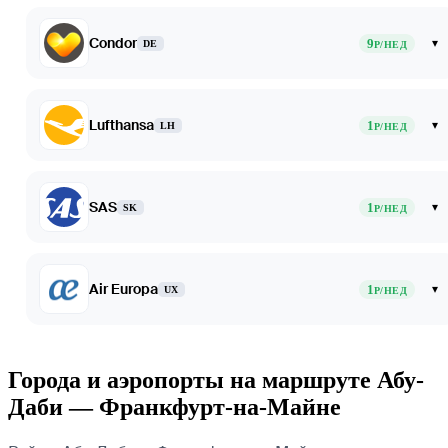
Condor
9
▾
DE
Р/НЕД
Lufthansa
1
▾
LH
Р/НЕД
SAS
1
▾
SK
Р/НЕД
Air Europa
1
▾
UX
Р/НЕД
Города и аэропорты на маршруте Абу-
Даби — Франкфурт-на-Майне