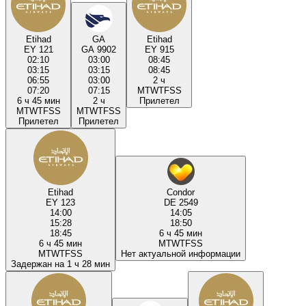
Etihad
GA
Etihad
EY 121
GA 9902
EY 915
02:10
03:00
08:45
03:15
03:15
08:45
06:55
03:00
2 ч
07:20
07:15
M
T
W
T
F
S
S
6 ч 45 мин
2 ч
Прилетел
M
T
W
T
F
S
S
M
T
W
T
F
S
S
Прилетел
Прилетел
Etihad
Condor
EY 123
DE 2549
14:00
14:05
15:28
18:50
18:45
6 ч 45 мин
6 ч 45 мин
M
T
W
T
F
S
S
M
T
W
T
F
S
S
Нет актуальной информации
Задержан на 1 ч 28 мин