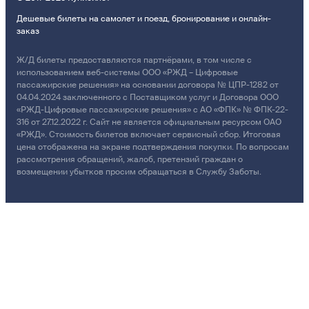
Дешевые билеты на самолет и поезд, бронирование и онлайн-
заказ
Ж/Д билеты предоставляются партнёрами, в том числе с
использованием веб-системы ООО «РЖД – Цифровые
пассажирские решения» на основании договора № ЦПР-1282 от
04.04.2024 заключенного с Поставщиком услуг и Договора ООО
«РЖД-Цифровые пассажирские решения» с АО «ФПК» № ФПК-22-
316 от 27.12.2022 г. Сайт не является официальным ресурсом ОАО
«РЖД». Стоимость билетов включает сервисный сбор. Итоговая
цена отображена на экране подтверждения покупки. По вопросам
рассмотрения обращений, жалоб, претензий граждан о
возмещении убытков просим обращаться в Службу Заботы.