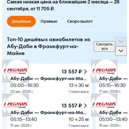
Самая низкая цена на ближайшие 2 месяца — 26
сентября, от 11 705 ₽.
Дешёвые
Прямые
Скоро вылет
Топ-10 дешёвых авиабилетов из
Смотреть
Абу-Даби в Франкфурт-на-
все
Майне
13 557 ₽
Абу-Даби — Франкфурт-на-Майне
05:00
—
16:30
13 ч 30 м
05:15
—
16:30
23 авг. 2026 г.
1 пересадка
17 авг. 2026 г.
13 557 ₽
Абу-Даби — Франкфурт-на-Майне
05:15
—
13:40
10 ч 25 м
05:00
—
13:40
17 авг. 2026 г.
1 пересадка
19 авг. 2026 г.