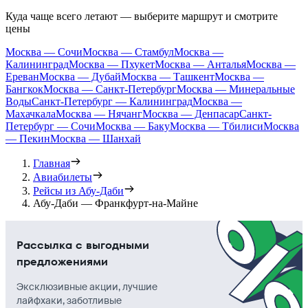
Куда чаще всего летают — выберите маршрут и смотрите
цены
Москва — Сочи
Москва — Стамбул
Москва —
Калининград
Москва — Пхукет
Москва — Анталья
Москва —
Ереван
Москва — Дубай
Москва — Ташкент
Москва —
Бангкок
Москва — Санкт-Петербург
Москва — Минеральные
Воды
Санкт-Петербург — Калининград
Москва —
Махачкала
Москва — Нячанг
Москва — Денпасар
Санкт-
Петербург — Сочи
Москва — Баку
Москва — Тбилиси
Москва
— Пекин
Москва — Шанхай
Главная
Авиабилеты
Рейсы из Абу-Даби
Абу-Даби — Франкфурт-на-Майне
Рассылка с выгодными
предложениями
Эксклюзивные акции, лучшие
лайфхаки, заботливые