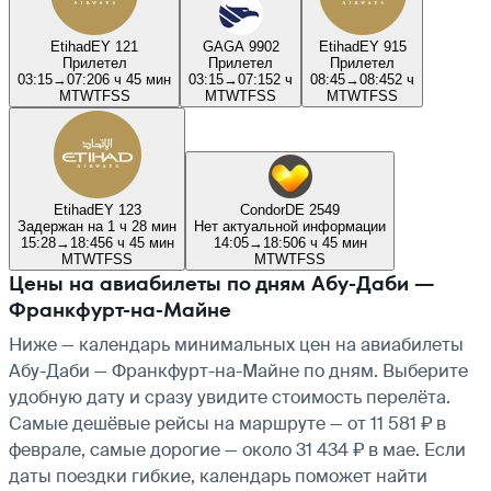
Etihad
EY 121
GA
GA 9902
Etihad
EY 915
Прилетел
Прилетел
Прилетел
03:15
→
07:20
6 ч 45 мин
03:15
→
07:15
2 ч
08:45
→
08:45
2 ч
M
T
W
T
F
S
S
M
T
W
T
F
S
S
M
T
W
T
F
S
S
Etihad
EY 123
Condor
DE 2549
Задержан на 1 ч 28 мин
Нет актуальной информации
15:28
→
18:45
6 ч 45 мин
14:05
→
18:50
6 ч 45 мин
M
T
W
T
F
S
S
M
T
W
T
F
S
S
Цены на авиабилеты по дням Абу-Даби —
Франкфурт-на-Майне
Ниже — календарь минимальных цен на авиабилеты
Абу-Даби — Франкфурт-на-Майне по дням. Выберите
удобную дату и сразу увидите стоимость перелёта.
Самые дешёвые рейсы на маршруте — от 11 581 ₽ в
феврале, самые дорогие — около 31 434 ₽ в мае. Если
даты поездки гибкие, календарь поможет найти