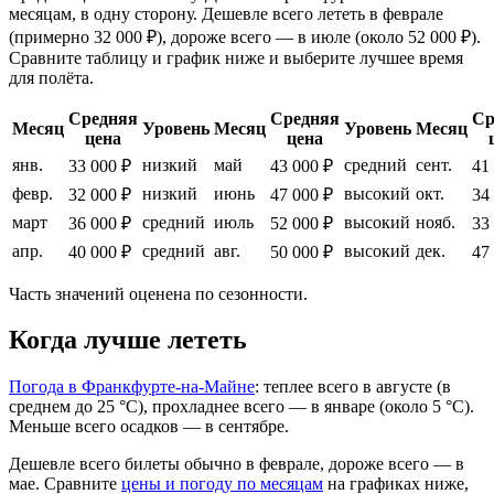
месяцам, в одну сторону. Дешевле всего лететь в феврале
(примерно 32 000 ₽), дороже всего — в июле (около 52 000 ₽).
Сравните таблицу и график ниже и выберите лучшее время
для полёта.
Средняя
Средняя
Ср
Месяц
Уровень
Месяц
Уровень
Месяц
цена
цена
янв.
низкий
май
средний
сент.
33 000 ₽
43 000 ₽
41
февр.
низкий
июнь
высокий
окт.
32 000 ₽
47 000 ₽
34
март
средний
июль
высокий
нояб.
36 000 ₽
52 000 ₽
33
апр.
средний
авг.
высокий
дек.
40 000 ₽
50 000 ₽
47
Часть значений оценена по сезонности.
Когда лучше лететь
Погода в Франкфурте-на-Майне
: теплее всего в августе (в
среднем до 25 °C), прохладнее всего — в январе (около 5 °C).
Меньше всего осадков — в сентябре.
Дешевле всего билеты обычно в феврале, дороже всего — в
мае.
Сравните
цены и погоду по месяцам
на графиках ниже,