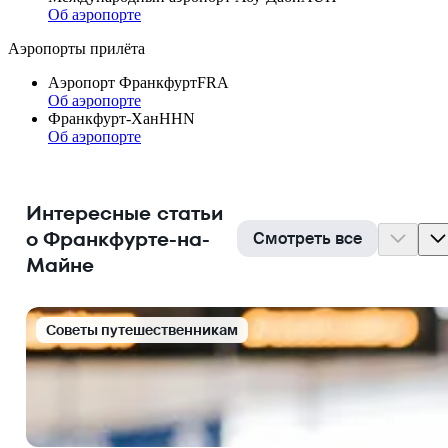
Об аэропорте
Аэропорты прилёта
Аэропорт Франкфурт
FRA
Об аэропорте
Франкфурт-Хан
HHN
Об аэропорте
Интересные статьи
о Франкфурте-на-
Смотреть все
Майне
Cоветы путешественникам