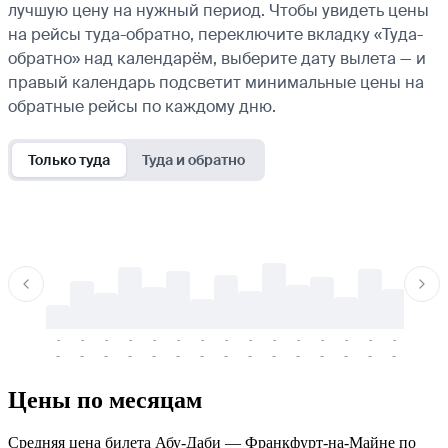
лучшую цену на нужный период. Чтобы увидеть цены
на рейсы туда-обратно, переключите вкладку «Туда-
обратно» над календарём, выберите дату вылета — и
правый календарь подсветит минимальные цены на
обратные рейсы по каждому дню.
Только туда
Туда и обратно
-
-
-
-
-
-
-
-
-
-
-
-
-
-
-
-
-
-
-
-
-
-
-
-
-
-
-
-
-
-
-
-
-
-
Цены по месяцам
Средняя цена билета Абу-Даби — Франкфурт-на-Майне по