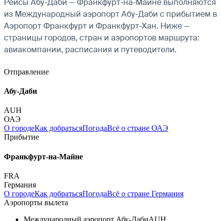
Рейсы Абу-Даби — Франкфурт-на-Майне выполняются
из Международный аэропорт Абу-Даби с прибытием в
Аэропорт Франкфурт и Франкфурт-Хан. Ниже —
страницы городов, стран и аэропортов маршрута:
авиакомпании, расписания и путеводители.
Отправление
Абу-Даби
AUH
ОАЭ
О городе
Как добраться
Погода
Всё о стране ОАЭ
Прибытие
Франкфурт-на-Майне
FRA
Германия
О городе
Как добраться
Погода
Всё о стране Германия
Аэропорты вылета
Международный аэропорт Абу-Даби
AUH