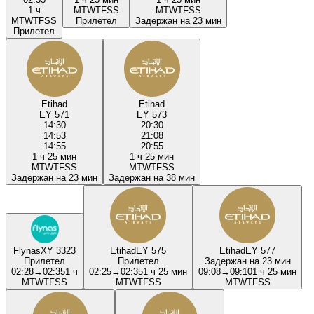
1 ч
M
T
W
T
F
S
S
M
T
W
T
F
S
S
M
T
W
T
F
S
S
Прилетел
Задержан на 23 мин
Прилетел
Etihad
Etihad
EY 571
EY 573
14:30
20:30
14:53
21:08
14:55
20:55
1 ч 25 мин
1 ч 25 мин
M
T
W
T
F
S
S
M
T
W
T
F
S
S
Задержан на 23 мин
Задержан на 38 мин
Flynas
XY 3323
Etihad
EY 575
Etihad
EY 577
Прилетел
Прилетел
Задержан на 23 мин
02:28
→
02:35
1 ч
02:25
→
02:35
1 ч 25 мин
09:08
→
09:10
1 ч 25 мин
M
T
W
T
F
S
S
M
T
W
T
F
S
S
M
T
W
T
F
S
S