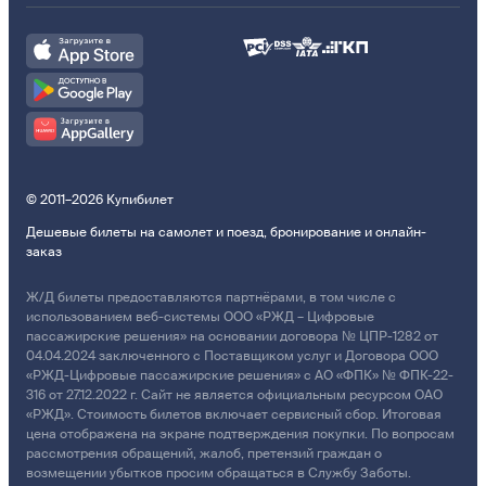
© 2011–2026 Купибилет
Дешевые билеты на самолет и поезд, бронирование и онлайн-
заказ
Ж/Д билеты предоставляются партнёрами, в том числе с
использованием веб-системы ООО «РЖД – Цифровые
пассажирские решения» на основании договора № ЦПР-1282 от
04.04.2024 заключенного с Поставщиком услуг и Договора ООО
«РЖД-Цифровые пассажирские решения» с АО «ФПК» № ФПК-22-
316 от 27.12.2022 г. Сайт не является официальным ресурсом ОАО
«РЖД». Стоимость билетов включает сервисный сбор. Итоговая
цена отображена на экране подтверждения покупки. По вопросам
рассмотрения обращений, жалоб, претензий граждан о
возмещении убытков просим обращаться в Службу Заботы.