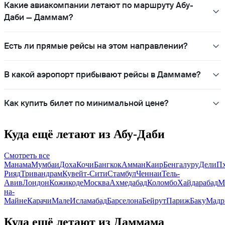
Какие авиакомпании летают по маршруту Абу-
Даби — Даммам?
Есть ли прямые рейсы на этом направлении?
В какой аэропорт прибывают рейсы в Даммаме?
Как купить билет по минимальной цене?
Куда ещё летают из Абу-Даби
Смотреть все
Манама
Мумбаи
Доха
Кочи
Бангкок
Амман
Каир
Бенгалуру
Дели
Пх
Рияд
Тривандрам
Кувейт-Сити
Стамбул
Ченнаи
Тель-
Авив
Лондон
Кожикоде
Москва
Ахмедабад
Коломбо
Хайдарабад
М
на-
Майне
Карачи
Мале
Исламабад
Барселона
Бейрут
Париж
Баку
Мадр
Куда ещё летают из Даммама