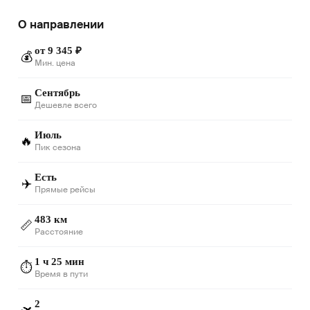
О направлении
от 9 345 ₽
💰
Мин. цена
Сентябрь
📅
Дешевле всего
Июль
🔥
Пик сезона
Есть
✈️
Прямые рейсы
483 км
📏
Расстояние
1 ч 25 мин
⏱️
Время в пути
2
🛫