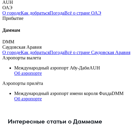
AUH
ОАЭ
О городе
Как добраться
Погода
Всё о стране ОАЭ
Прибытие
Даммам
DMM
Саудовская Аравия
О городе
Как добраться
Погода
Всё о стране Саудовская Аравия
Аэропорты вылета
Международный аэропорт Абу-Даби
AUH
Об аэропорте
Аэропорты прилёта
Международный аэропорт имени короля Фахда
DMM
Об аэропорте
Интересные статьи о Даммаме