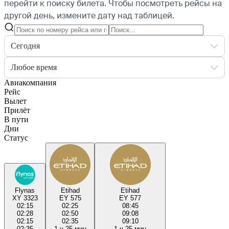
перейти к поиску билета.
Чтобы посмотреть рейсы на
другой день, измените дату над таблицей.
Сегодня
Любое время
Авиакомпания
Рейс
Вылет
Прилёт
В пути
Дни
Статус
Flynas
Etihad
Etihad
XY 3323
EY 575
EY 577
02:15
02:25
08:45
02:28
02:50
09:08
02:15
02:35
09:10
02:35
1 ч 25 мин
1 ч 25 мин