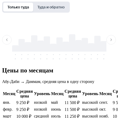
Только туда
Туда и обратно
-
-
-
-
-
-
-
-
-
-
-
-
-
-
-
-
-
-
-
-
-
-
-
-
-
-
-
-
-
-
-
-
-
-
Цены по месяцам
Абу-Даби → Даммам, средняя цена в одну сторону
Средняя
Средняя
Ср
Месяц
Уровень
Месяц
Уровень
Месяц
цена
цена
янв.
низкий
май
высокий
сент.
9 250 ₽
11 500 ₽
9 
февр.
низкий
июнь
высокий
окт.
9 250 ₽
11 500 ₽
9 
март
средний
июль
высокий
нояб.
10 000 ₽
11 250 ₽
10