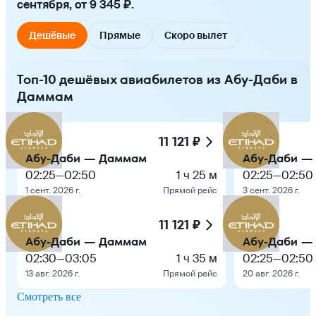
сентября, от 9 345 ₽.
Дешёвые
Прямые
Скоро вылет
Топ-10 дешёвых авиабилетов из Абу-Даби в
Даммам
11 121 ₽
Абу-Даби — Даммам
Абу-Даби —
02:25
—
02:50
1 ч 25 м
02:25
—
02:50
1 сент. 2026 г.
Прямой рейс
3 сент. 2026 г.
11 121 ₽
Абу-Даби — Даммам
Абу-Даби —
02:30
—
03:05
1 ч 35 м
02:25
—
02:50
13 авг. 2026 г.
Прямой рейс
20 авг. 2026 г.
Смотреть все