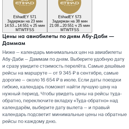
Etihad
EY 571
Etihad
EY 573
Задержан на 23 мин
Задержан на 38 мин
14:53
→
14:55
1 ч 25 мин
21:08
→
20:55
1 ч 25 мин
M
T
W
T
F
S
S
M
T
W
T
F
S
S
Цены на авиабилеты по дням Абу-Даби —
Даммам
Ниже — календарь минимальных цен на авиабилеты
Абу-Даби — Даммам по дням. Выберите удобную дату
и сразу увидите стоимость перелёта. Самые дешёвые
рейсы на маршруте — от 9 345 ₽ в сентябре, самые
дорогие — около 16 654 ₽ в июле. Если даты поездки
гибкие, календарь поможет найти лучшую цену на
нужный период. Чтобы увидеть цены на рейсы туда-
обратно, переключите вкладку «Туда-обратно» над
календарём, выберите дату вылета — и правый
календарь подсветит минимальные цены на обратные
рейсы по каждому дню.