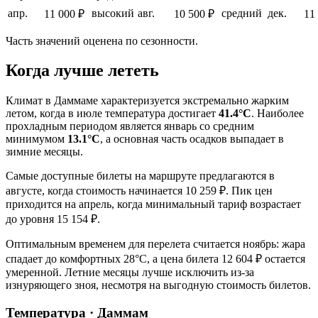
апр.
высокий
авг.
средний
дек.
11 000 ₽
10 500 ₽
11
Часть значений оценена по сезонности.
Когда лучше лететь
Климат в Даммаме характеризуется экстремально жарким
летом, когда в июле температура достигает
41.4°C
. Наиболее
прохладным периодом является январь со средним
минимумом
13.1°C
, а основная часть осадков выпадает в
зимние месяцы.
Самые доступные билеты на маршруте предлагаются в
августе, когда стоимость начинается 10 259 ₽. Пик цен
приходится на апрель, когда минимальный тариф возрастает
до уровня 15 154 ₽.
Оптимальным временем для перелета считается ноябрь: жара
спадает до комфортных 28°C, а цена билета 12 604 ₽ остается
умеренной. Летние месяцы лучше исключить из-за
изнуряющего зноя, несмотря на выгодную стоимость билетов.
Температура · Даммам