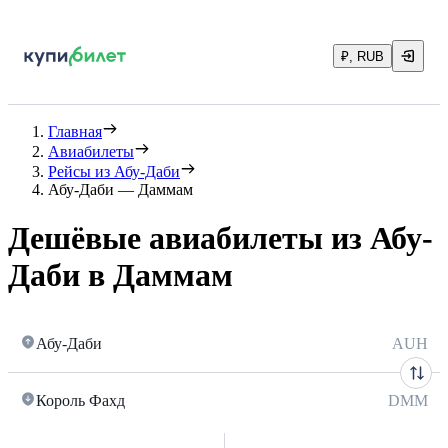
₽, RUB
Главная
Авиабилеты
Рейсы из Абу-Даби
Абу-Даби — Даммам
Дешёвые авиабилеты из Абу-
Даби в Даммам
Абу-Даби
AUH
Король Фахд
DMM