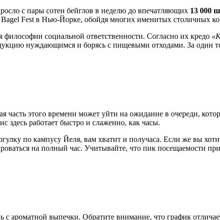
росло с пары сотен бейглов в неделю до впечатляющих
13 000 
Bagel Fest в Нью-Йорке, обойдя многих именитых столичных ко
 философии социальной ответственности. Согласно их кредо
«К
одукцию нуждающимся и борясь с пищевыми отходами. За один т
ая часть этого времени может уйти на ожидание в очереди, кото
ис здесь работает быстро и слаженно, как часы.
огулку по кампусу Йеля, вам хватит и получаса. Если же вы хот
оваться на полный час. Учитывайте, что пик посещаемости прих
нь с ароматной выпечки. Обратите внимание, что график отличае