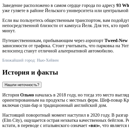
Заведение расположено в самом сердце города по адресу
93 Wh
уже гуляете в районе Йельского университета или центральной
Если вы пользуетесь общественным транспортом, вам подойду
непосредственной близости от кампуса Йеля. Для тех, кто при
минут.
Путешественникам, прибывающим через аэропорт
Tweed-New
зависимости от трафика. Стоит учитывать, что парковка на У
велосипед станут отличной альтернативой автомобилю.
Ближайший город: Нью-Хейвен
История и факты
Нашли неточность?
История
Ольмо
началась в 2018 году, но тогда это место выгл
ориентированным на продукты с местных ферм. Шеф-повар Крей
включая суши-бар и традиционный английский дом.
Настоящий поворотный момент наступил в 2020 году. В разгар
(Elm City), ощущается острая нехватка качественных бейглов.
кстати, в переводе с итальянского означает
«вяз»
, что являетс