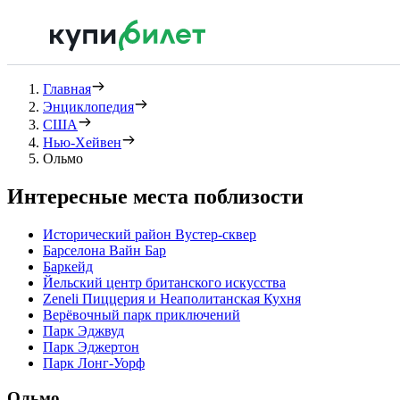
Главная
Энциклопедия
США
Нью-Хейвен
Ольмо
Интересные места поблизости
Исторический район Вустер-сквер
Барселона Вайн Бар
Баркейд
Йельский центр британского искусства
Zeneli Пиццерия и Неаполитанская Кухня
Верёвочный парк приключений
Парк Эджвуд
Парк Эджертон
Парк Лонг-Уорф
Ольмо