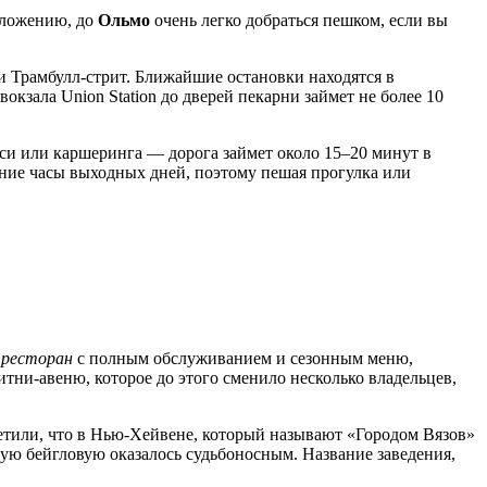
оложению, до
Ольмо
очень легко добраться пешком, если вы
 Трамбулл-стрит. Ближайшие остановки находятся в
 вокзала Union Station до дверей пекарни займет не более 10
акси или каршеринга — дорога займет около 15–20 минут в
нние часы выходных дней, поэтому пешая прогулка или
 ресторан
с полным обслуживанием и сезонным меню,
ни-авеню, которое до этого сменило несколько владельцев,
етили, что в Нью-Хейвене, который называют «Городом Вязов»
ную бейгловую оказалось судьбоносным. Название заведения,