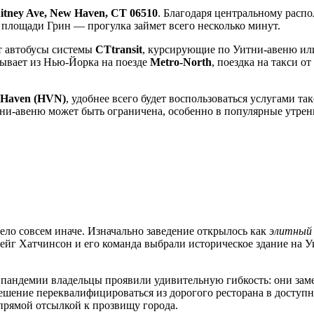
itney Ave, New Haven, CT 06510
. Благодаря центральному расп
 площади Грин — прогулка займет всего несколько минут.
т автобусы системы
CTtransit
, курсирующие по Уитни-авеню или
бывает из Нью-Йорка на поезде
Metro-North
, поездка на такси от
 Haven (HVN)
, удобнее всего будет воспользоваться услугами т
итни-авеню может быть ограничена, особенно в популярные утре
ядело совсем иначе. Изначально заведение открылось как
элитный
г Хатчинсон и его команда выбрали историческое здание на Уит
 пандемии владельцы проявили удивительную гибкость: они зам
 Решение переквалифицироваться из дорогого ресторана в доступ
я прямой отсылкой к прозвищу города.