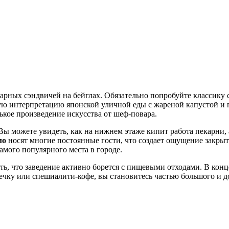
арных сэндвичей на бейглах. Обязательно попробуйте классику 
 интерпретацию японской уличной еды с жареной капустой и п
ькое произведение искусства от шеф-повара.
Вы можете увидеть, как на нижнем этаже кипит работа пекарни, 
мо
носят многие постоянные гости, что создает ощущение закрыто
амого популярного места в городе.
ть, что заведение активно борется с пищевыми отходами. В конце
ечку или спешиалити-кофе, вы становитесь частью большого и д