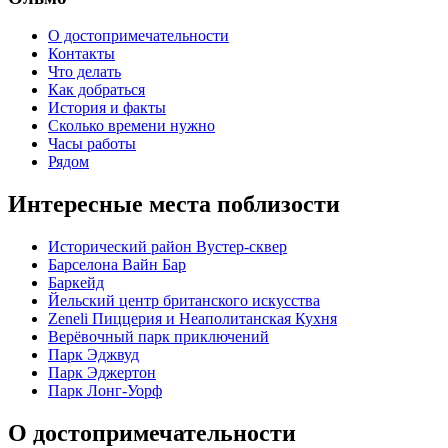
О достопримечательности
Контакты
Что делать
Как добраться
История и факты
Сколько времени нужно
Часы работы
Рядом
Интересные места поблизости
Исторический район Вустер-сквер
Барселона Вайн Бар
Баркейд
Йельский центр британского искусства
Zeneli Пиццерия и Неаполитанская Кухня
Верёвочный парк приключений
Парк Эджвуд
Парк Эджертон
Парк Лонг-Уорф
О достопримечательности