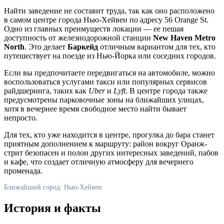
Найти заведение не составит труда, так как оно расположено
в самом центре города
Нью-Хейвен
по адресу 56 Orange St.
Одно из главных преимуществ локации — ее пешая
доступность от железнодорожной станции
New Haven Metro
North
. Это делает
Баркейд
отличным вариантом для тех, кто
путешествует на поезде из Нью-Йорка или соседних городов.
Если вы предпочитаете передвигаться на автомобиле, можно
воспользоваться услугами такси или популярных сервисов
райдшеринга, таких как
Uber
и
Lyft
. В центре города также
предусмотрены парковочные зоны на ближайших улицах,
хотя в вечернее время свободное место найти бывает
непросто.
Для тех, кто уже находится в центре, прогулка до бара станет
приятным дополнением к маршруту: район вокруг Оранж-
стрит безопасен и полон других интересных заведений, пабов
и кафе, что создает отличную атмосферу для вечернего
променада.
Ближайший город: Нью-Хейвен
История и факты