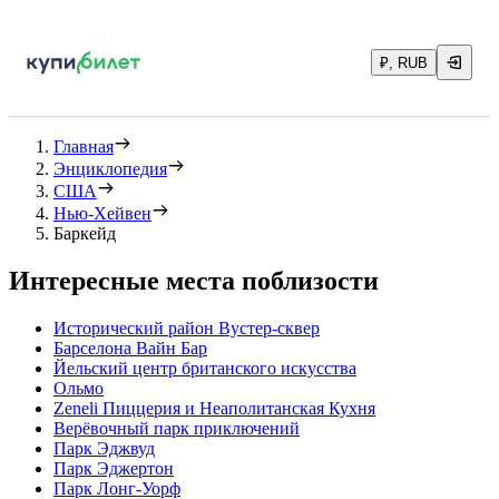
₽, RUB
Главная
Энциклопедия
США
Нью-Хейвен
Баркейд
Интересные места поблизости
Исторический район Вустер-сквер
Барселона Вайн Бар
Йельский центр британского искусства
Ольмо
Zeneli Пиццерия и Неаполитанская Кухня
Верёвочный парк приключений
Парк Эджвуд
Парк Эджертон
Парк Лонг-Уорф