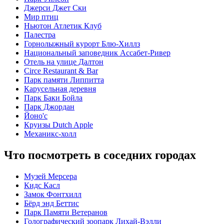
Джерси Джет Ски
Мир птиц
Ньютон Атлетик Клуб
Палестра
Горнолыжный курорт Блю-Хиллз
Национальный заповедник Ассабет-Ривер
Отель на улице Далтон
Circe Restaurant & Bar
Парк памяти Липпитта
Карусельная деревня
Парк Баки Бойла
Парк Джордан
Йоно'с
Круизы Dutch Apple
Механикс-холл
Что посмотреть в соседних городах
Музей Мерсера
Кидс Касл
Замок Фонтхилл
Бёрд энд Беттис
Парк Памяти Ветеранов
Голографический зоопарк Лихай-Вэлли