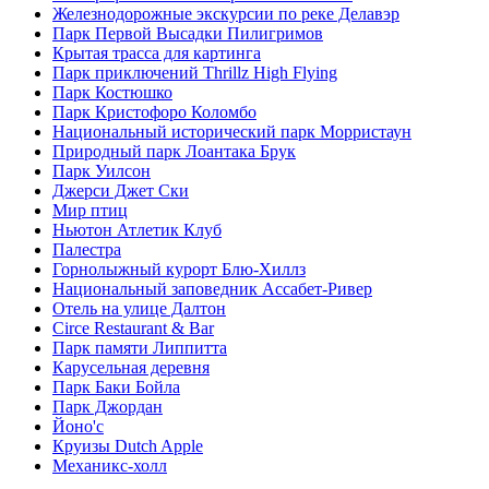
Железнодорожные экскурсии по реке Делавэр
Парк Первой Высадки Пилигримов
Крытая трасса для картинга
Парк приключений Thrillz High Flying
Парк Костюшко
Парк Кристофоро Коломбо
Национальный исторический парк Морристаун
Природный парк Лоантака Брук
Парк Уилсон
Джерси Джет Ски
Мир птиц
Ньютон Атлетик Клуб
Палестра
Горнолыжный курорт Блю-Хиллз
Национальный заповедник Ассабет-Ривер
Отель на улице Далтон
Circe Restaurant & Bar
Парк памяти Липпитта
Карусельная деревня
Парк Баки Бойла
Парк Джордан
Йоно'с
Круизы Dutch Apple
Механикс-холл