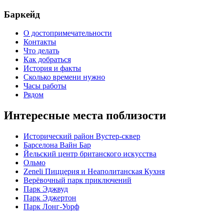
Баркейд
О достопримечательности
Контакты
Что делать
Как добраться
История и факты
Сколько времени нужно
Часы работы
Рядом
Интересные места поблизости
Исторический район Вустер-сквер
Барселона Вайн Бар
Йельский центр британского искусства
Ольмо
Zeneli Пиццерия и Неаполитанская Кухня
Верёвочный парк приключений
Парк Эджвуд
Парк Эджертон
Парк Лонг-Уорф