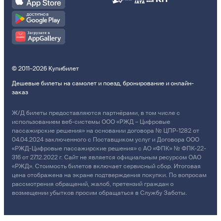
© 2011–2026 Купибилет
Дешевые билеты на самолет и поезд, бронирование и онлайн-
заказ
Ж/Д билеты предоставляются партнёрами, в том числе с
использованием веб-системы ООО «РЖД – Цифровые
пассажирские решения» на основании договора № ЦПР-1282 от
04.04.2024 заключенного с Поставщиком услуг и Договора ООО
«РЖД-Цифровые пассажирские решения» с АО «ФПК» № ФПК-22-
316 от 27.12.2022 г. Сайт не является официальным ресурсом ОАО
«РЖД». Стоимость билетов включает сервисный сбор. Итоговая
цена отображена на экране подтверждения покупки. По вопросам
рассмотрения обращений, жалоб, претензий граждан о
возмещении убытков просим обращаться в Службу Заботы.