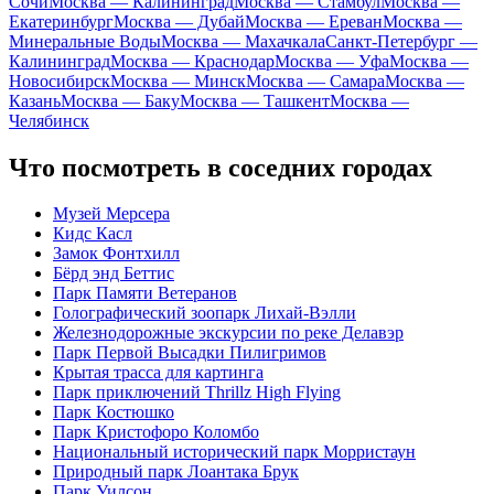
Сочи
Москва — Калининград
Москва — Стамбул
Москва —
Екатеринбург
Москва — Дубай
Москва — Ереван
Москва —
Минеральные Воды
Москва — Махачкала
Санкт-Петербург —
Калининград
Москва — Краснодар
Москва — Уфа
Москва —
Новосибирск
Москва — Минск
Москва — Самара
Москва —
Казань
Москва — Баку
Москва — Ташкент
Москва —
Челябинск
Что посмотреть в соседних городах
Музей Мерсера
Кидс Касл
Замок Фонтхилл
Бёрд энд Беттис
Парк Памяти Ветеранов
Голографический зоопарк Лихай-Вэлли
Железнодорожные экскурсии по реке Делавэр
Парк Первой Высадки Пилигримов
Крытая трасса для картинга
Парк приключений Thrillz High Flying
Парк Костюшко
Парк Кристофоро Коломбо
Национальный исторический парк Морристаун
Природный парк Лоантака Брук
Парк Уилсон