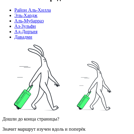
Район Аль-Хилла
Эль-Хардж
Аль-Мубарраз
Аз-Зульфи
Ад-Диръия
Давадми
Дошли до конца страницы?
Значит маршрут изучен вдоль и поперёк