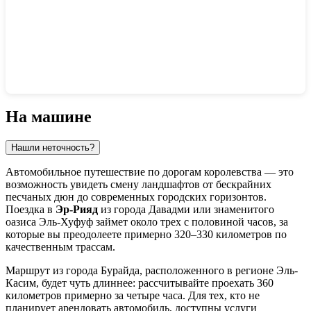
Показать интерактивную карту
На машине
Нашли неточность?
Автомобильное путешествие по дорогам королевства — это
возможность увидеть смену ландшафтов от бескрайних
песчаных дюн до современных городских горизонтов.
Поездка в
Эр-Рияд
из города Давадми или знаменитого
оазиса Эль-Хуфуф займет около трех с половиной часов, за
которые вы преодолеете примерно 320–330 километров по
качественным трассам.
Маршрут из города Бурайда, расположенного в регионе Эль-
Касим, будет чуть длиннее: рассчитывайте проехать 360
километров примерно за четыре часа. Для тех, кто не
планирует арендовать автомобиль, доступны услуги