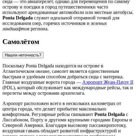
сюда — это авиаперелет, однако для перемещения по самому
острову и поездки в город путешественники часто
используют арендованные автомобили или местные автобусы.
Ponta Delgada
служит идеальной отправной точкой для
исследования озер, горячих источников и
зеленых
ландшафтов
региона.
Самолётом
Нашли неточность?
Поскольку
Ponta Delgada
находится на острове в
Атлантическом океане, самолет является единственным
быстрым и удобным способом добраться сюда с материка.
Главные воздушные ворота города —
Аэропорт Жуан-Паулу II
(PDL), который обслуживает как международные рейсы, так и
перелеты между островами архипелага.
Аэропорт расположен всего в нескольких километрах от
центра города, что делает прибытие максимально
комфортным. Регулярные рейсы связывают
Ponta Delgada
с
Лиссабоном, Порту и другими крупными городами Европы и
Северной Америки. Благодаря высокому пассажиропотоку,
воздушная гавань обладает развитой инфраструктурой и