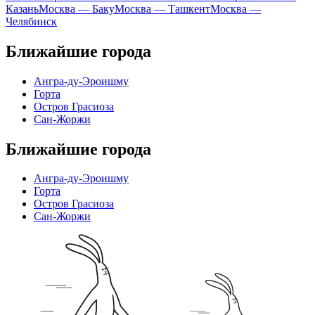
Казань
Москва — Баку
Москва — Ташкент
Москва —
Челябинск
Ближайшие города
Ангра-ду-Эроишму
Горта
Остров Грасиоза
Сан-Жоржи
Ближайшие города
Ангра-ду-Эроишму
Горта
Остров Грасиоза
Сан-Жоржи