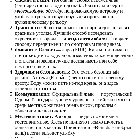
(«четыре сезона за один день»). Обязательно берите
многослойную одежду
, непромокаемую ветровку и
удобную треккинговую обувь для прогулок по
вулканическому рельефу.
Транспорт:
Общественный транспорт ходит не во все
красивые уголки. Лучший способ исследовать
окрестности города —
аренда автомобиля
. Это даст
свободу передвижения по смотровым площадкам.
Финансы:
Валюта — евро (EUR). Карты принимают
почти везде в городе, но для маленьких кафе в деревнях
и оплаты парковки лучше всегда иметь при себе
немного наличных.
Здоровье и безопасность:
Это очень безопасный
регион. Аптеки (Farmácia) легко найти по зеленому
кресту. Воду можно пить из-под крана, она здесь
отличного качества.
Коммуникация:
Официальный язык — португальский.
Однако благодаря туризму уровень английского языка
среди местных жителей очень высок, проблем с
общением не возникнет.
Местный этикет:
Азорцы — люди спокойные и
гостеприимные. Здесь не принято громко шуметь в
общественных местах. Приветствие «Bom dia» (добрый
день) всегда вызовет улыбку.