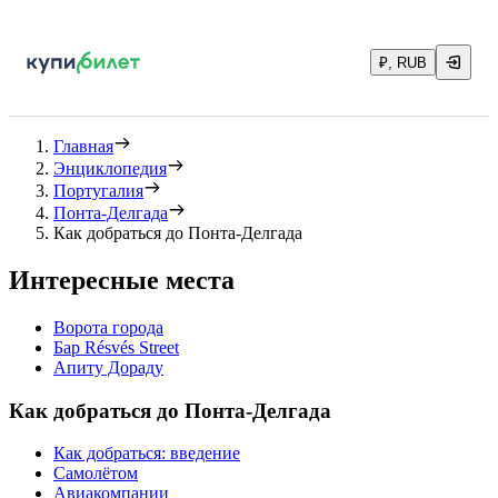
₽, RUB
Главная
Энциклопедия
Португалия
Понта-Делгада
Как добраться до Понта-Делгада
Интересные места
Ворота города
Бар Résvés Street
Апиту Дораду
Как добраться до Понта-Делгада
Как добраться: введение
Самолётом
Авиакомпании