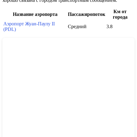
хорошо связана с городом транспортным сообщением.
Км от
Название аэропорта
Пассажиропоток
города
Аэропорт Жуан-Паулу II
Средний
3.8
(PDL)