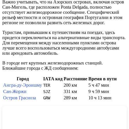
Важно учитывать, что на Азорских островах, включая остров
Сан-Мигель, где расположен
Ponta Delgada
, полностью
отсутствует железнодорожное сообщение. Специфический
рельеф местности и островная география
Португалии
в этом
регионе не позволили развить сеть железных дорог.
Туристам, привыкшим к путешествиям на поездах, здесь
придется переключиться на альтернативные виды транспорта.
Для перемещения между населенными пунктами острова
лучше всего воспользоваться междугородними автобусами
или арендовать автомобиль.
В городе нет крупных железнодорожных станций.
Ближайшие города с ЖД сообщением:
Город
IATA код
Расстояние
Время в пути
Ангра-ду-Эроишму
200 км
5 ч 47 мин
TER
Сан-Жоржи
331 км
9 ч 59 мин
SJZ
Остров Грасиоза
289 км
10 ч 13 мин
GRW