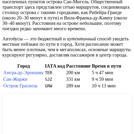
населенных пунктов острова Сан-Мигель. Общественный
транспорт здесь представлен сетью маршрутов, соединяющих
столицу острова с такими городками, как Рибейра-Гранде
(около 20–30 минут в пути) и Вила-Франка-ду-Кампу (около
30–40 минут). Расстояния на острове небольшие, поэтому
поездки редко занимают много времени.
Автобусы — это бюджетный и
аутентичный
способ увидеть
местные пейзажи по пути в город. Хотя расписание может
быть менее плотным, чем в мегаполисах, основные маршруты
курсируют регулярно, доставляя пассажиров в центр города.
Город
IATA код
Расстояние
Время в пути
Ангра-ду-Эроишму
200 км
5 ч 47 мин
TER
Сан-Жоржи
331 км
9 ч 59 мин
SJZ
Остров Грасиоза
289 км
10 ч 13 мин
GRW