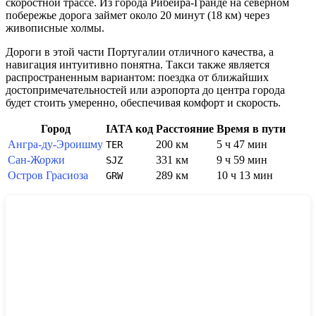
скоростной трассе. Из города Рибейра-Гранде на северном
побережье дорога займет около 20 минут (18 км) через
живописные холмы.
Дороги в этой части
Португалии
отличного качества, а
навигация интуитивно понятна. Такси также является
распространенным вариантом: поездка от ближайших
достопримечательностей или аэропорта до центра города
будет стоить умеренно, обеспечивая комфорт и скорость.
Город
IATA код
Расстояние
Время в пути
Ангра-ду-Эроишму
200 км
5 ч 47 мин
TER
Сан-Жоржи
331 км
9 ч 59 мин
SJZ
Остров Грасиоза
289 км
10 ч 13 мин
GRW