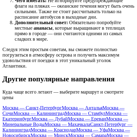
Чего избегать:
Не игнорируйте предупреждающие
флаги на пляжах — океанские течения могут быть очень
сильными. Также не стоит рассчитывать только на
расписание автобусов в выходные дни.
Дополнительный совет:
Обязательно попробуйте
местные
ананасы
, которые выращивают в теплицах
прямо в городе — они считаются одними из самых
сладких в мире.
Следуя этим простым советам, вы сможете полностью
погрузиться в атмосферу острова и получить максимум
удовольствия от поездки в этот уникальный уголок
Атлантики.
Другие популярные направления
Куда чаще всего летают — выберите маршрут и смотрите
цены
Москва — Санкт-Петербург
Москва — Анталья
Москва —
Сочи
Москва — Калининград
Москва — Стамбул
Москва —
Екатеринбург
Москва — Дубай
Москва — Ереван
Москва —
Минеральные Воды
Москва — Махачкала
Санкт-Петербург —
Калининград
Москва — Краснодар
Москва — Уфа
Москва —
Новосибирск
Москва — Минск
Москва — Самара
Москва —