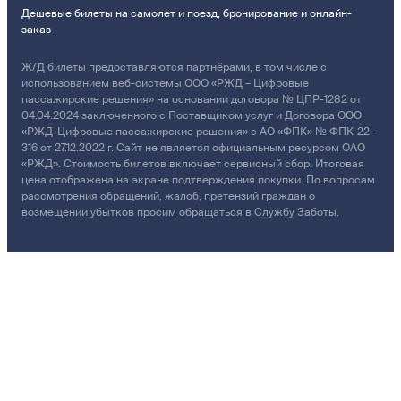
Дешевые билеты на самолет и поезд, бронирование и онлайн-
заказ
Ж/Д билеты предоставляются партнёрами, в том числе с
использованием веб-системы ООО «РЖД – Цифровые
пассажирские решения» на основании договора № ЦПР-1282 от
04.04.2024 заключенного с Поставщиком услуг и Договора ООО
«РЖД-Цифровые пассажирские решения» с АО «ФПК» № ФПК-22-
316 от 27.12.2022 г. Сайт не является официальным ресурсом ОАО
«РЖД». Стоимость билетов включает сервисный сбор. Итоговая
цена отображена на экране подтверждения покупки. По вопросам
рассмотрения обращений, жалоб, претензий граждан о
возмещении убытков просим обращаться в Службу Заботы.