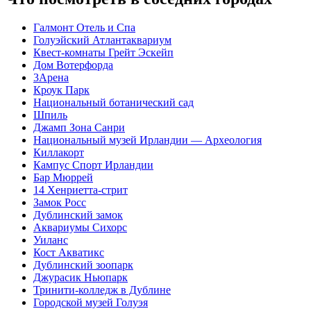
Галмонт Отель и Спа
Голуэйский Атлантаквариум
Квест-комнаты Грейт Эскейп
Дом Вотерфорда
3Арена
Кроук Парк
Национальный ботанический сад
Шпиль
Джамп Зона Санри
Национальный музей Ирландии — Археология
Киллакорт
Кампус Спорт Ирландии
Бар Мюррей
14 Хенриетта-стрит
Замок Росс
Дублинский замок
Аквариумы Сихорс
Уиланc
Кост Акватикс
Дублинский зоопарк
Джурасик Ньюпарк
Тринити-колледж в Дублине
Городской музей Голуэя