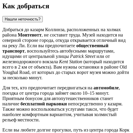
Как добраться
Нашли неточность?
Добраться до казарм Коллинза, расположенных на холмах
района
Монтенотт
, не составит труда. Музей находится на
северной стороне города, откуда открывается отличный вид
на реку Ли. Если вы предпочитаете
общественный
транспорт
, воспользуйтесь автобусными маршрутами,
идущими от центральной улицы
Patrick Street
или от
железнодорожного вокзала
Kent Station
(который находится
всего в 2 км от объекта). Вам нужны остановки в районе Old
Youghal Road, от которых до старых ворот музея можно дойти
за несколько минут.
Для тех, кто предпочитает передвигаться на
автомобиле
,
поездка от центра города займет около 10–15 минут.
Приятным бонусом для автопутешественников станет
наличие
бесплатной парковки
непосредственно у казарм.
Также можно воспользоваться услугами такси, что будет
наиболее комфортным вариантом, учитывая холмистый
рельеф местности.
Если вы любите долгие прогулки, путь из центра города
Корк