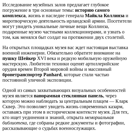
Исследование музейных залов предлагает глубокое
погружение в три основные темы:
историю самого
комплекса
, жизнь и наследие генерала
Майкла Коллинза
и
миротворческую деятельность ирландской армии. Посетители
могут увидеть уникальные личные вещи Коллинза,
подаренные музею частными коллекционерами, и узнать о
том, как менялся быт солдат на протяжении двух столетий.
На открытых площадках музея вас ждет настоящая выставка
военной инженерии. Обязательно обратите внимание на
пушку Шейкер
XVI века и редкую мобильную оружейную
мастерскую. Любители техники оценят артиллерийские
орудия времен Второй мировой войны и массивный
бронетранспортер Panhard
, которые стали частью
постоянной уличной экспозиции.
Одной из самых захватывающих визуальных особенностей
музея является
панорамная стеклянная панель
, через
которую можно наблюдать за центральным плацем — Кларк
Сквер. Это позволяет увидеть жизнь современных казарм,
оставаясь при этом в историческом контексте музея. Для тех,
кто ищет уединения и знаний, открыта
мемориальная
библиотека
, где собраны редкие документы и фотографии,
рассказывающие о судьбах военнослужащих.