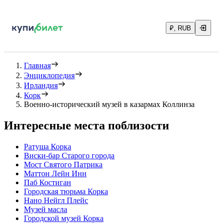
₽, RUB
Главная
Энциклопедия
Ирландия
Корк
Военно-исторический музей в казармах Коллинза
Интересные места поблизости
Ратуша Корка
Виски-бар Старого города
Мост Святого Патрика
Маттон Лейн Инн
Паб Костиган
Городская тюрьма Корка
Нано Нейгл Плейс
Музей масла
Городской музей Корка