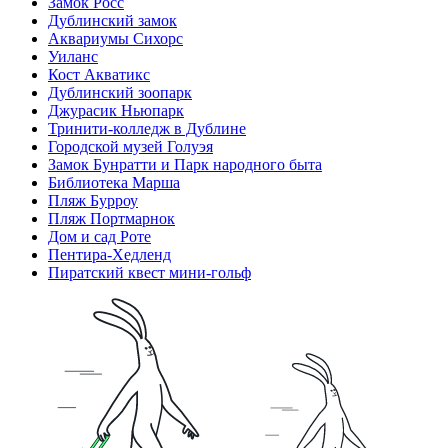
Замок Росс
Дублинский замок
Аквариумы Сихорс
Уиланc
Кост Акватикс
Дублинский зоопарк
Джурасик Ньюпарк
Тринити-колледж в Дублине
Городской музей Голуэя
Замок Бунратти и Парк народного быта
Библиотека Марша
Пляж Бурроу
Пляж Портмарнок
Дом и сад Роте
Пентира-Хедленд
Пиратский квест мини-гольф