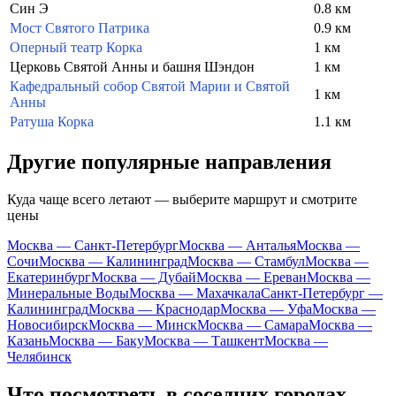
Син Э
0.8 км
Мост Святого Патрика
0.9 км
Оперный театр Корка
1 км
Церковь Святой Анны и башня Шэндон
1 км
Кафедральный собор Святой Марии и Святой
1 км
Анны
Ратуша Корка
1.1 км
Другие популярные направления
Куда чаще всего летают — выберите маршрут и смотрите
цены
Москва — Санкт-Петербург
Москва — Анталья
Москва —
Сочи
Москва — Калининград
Москва — Стамбул
Москва —
Екатеринбург
Москва — Дубай
Москва — Ереван
Москва —
Минеральные Воды
Москва — Махачкала
Санкт-Петербург —
Калининград
Москва — Краснодар
Москва — Уфа
Москва —
Новосибирск
Москва — Минск
Москва — Самара
Москва —
Казань
Москва — Баку
Москва — Ташкент
Москва —
Челябинск
Что посмотреть в соседних городах