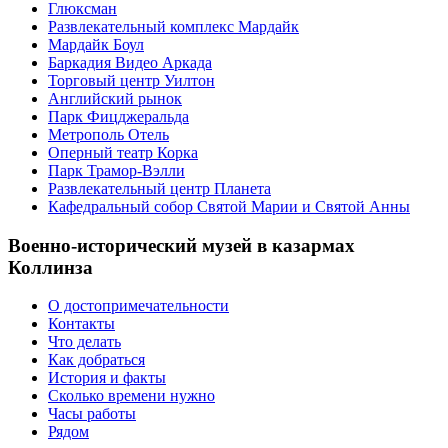
Глюксман
Развлекательный комплекс Мардайк
Мардайк Боул
Баркадия Видео Аркада
Торговый центр Уилтон
Английский рынок
Парк Фицджеральда
Метрополь Отель
Оперный театр Корка
Парк Трамор-Вэлли
Развлекательный центр Планета
Кафедральный собор Святой Марии и Святой Анны
Военно-исторический музей в казармах
Коллинза
О достопримечательности
Контакты
Что делать
Как добраться
История и факты
Сколько времени нужно
Часы работы
Рядом