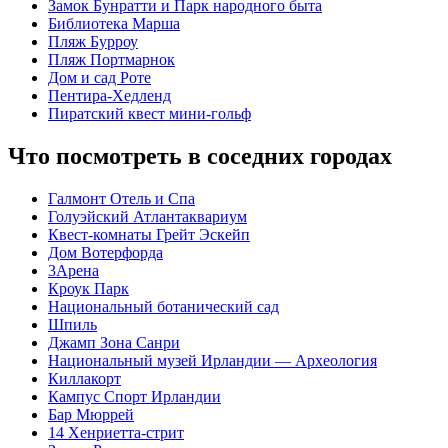
Замок Бунратти и Парк народного быта
Библиотека Марша
Пляж Бурроу
Пляж Портмарнок
Дом и сад Роте
Пентира-Хедленд
Пиратский квест мини-гольф
Что посмотреть в соседних городах
Галмонт Отель и Спа
Голуэйский Атлантаквариум
Квест-комнаты Грейт Эскейп
Дом Вотерфорда
3Арена
Кроук Парк
Национальный ботанический сад
Шпиль
Джамп Зона Санри
Национальный музей Ирландии — Археология
Киллакорт
Кампус Спорт Ирландии
Бар Мюррей
14 Хенриетта-стрит