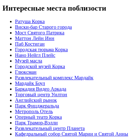
Интересные места поблизости
Ратуша Корка
Виски-бар Старого города
Мост Святого Патрика
Маттон Лейн Инн
Паб Костиган
Городская тюрьма Корка
Нано Нейгл Плейс
Музей масла
Городской музей Корка
Глюксман
Развлекательный комплекс Мардайк
Мардайк Боул
Баркадия Видео Аркада
Торговый центр Уилтон
Английский рынок
Парк Фицджеральда
Метрополь Отель
Оперный театр Корка
Парк Трамор-Вэлли
Развлекательный центр Планета
Кафедральный собор Святой Марии и Святой Анны