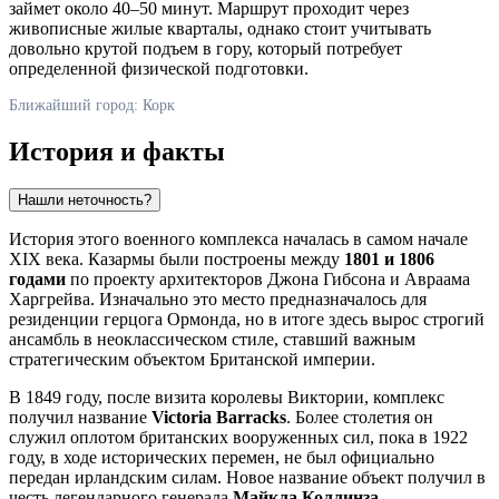
займет около 40–50 минут. Маршрут проходит через
живописные жилые кварталы, однако стоит учитывать
довольно крутой подъем в гору, который потребует
определенной физической подготовки.
Ближайший город: Корк
История и факты
Нашли неточность?
История этого военного комплекса началась в самом начале
XIX века. Казармы были построены между
1801 и 1806
годами
по проекту архитекторов Джона Гибсона и Авраама
Харгрейва. Изначально это место предназначалось для
резиденции герцога Ормонда, но в итоге здесь вырос строгий
ансамбль в неоклассическом стиле, ставший важным
стратегическим объектом Британской империи.
В 1849 году, после визита королевы Виктории, комплекс
получил название
Victoria Barracks
. Более столетия он
служил оплотом британских вооруженных сил, пока в 1922
году, в ходе исторических перемен, не был официально
передан ирландским силам. Новое название объект получил в
честь легендарного генерала
Майкла Коллинза
,