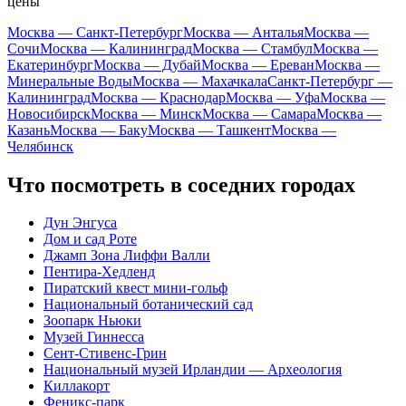
цены
Москва — Санкт-Петербург
Москва — Анталья
Москва —
Сочи
Москва — Калининград
Москва — Стамбул
Москва —
Екатеринбург
Москва — Дубай
Москва — Ереван
Москва —
Минеральные Воды
Москва — Махачкала
Санкт-Петербург —
Калининград
Москва — Краснодар
Москва — Уфа
Москва —
Новосибирск
Москва — Минск
Москва — Самара
Москва —
Казань
Москва — Баку
Москва — Ташкент
Москва —
Челябинск
Что посмотреть в соседних городах
Дун Энгуса
Дом и сад Роте
Джамп Зона Лиффи Валли
Пентира-Хедленд
Пиратский квест мини-гольф
Национальный ботанический сад
Зоопарк Ньюки
Музей Гиннесса
Сент-Стивенс-Грин
Национальный музей Ирландии — Археология
Киллакорт
Феникс-парк