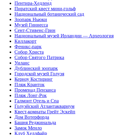
Пентира-Хедленд
Пиратский квест мини-гольф
Национальный ботанический сад
Зоопарк Ньюки
Музей Гиннесса
Сент-Стивенс-Грин
Национальный музей Ирландии — Археология
Киллакорт
Феникс-парк
Собор Христа
Собор Святого Патрика
Уиланc
Дублинский зоопарк
Городской музей Голуэя
Керноу Костиринг
Пляж Кранток
Променад Пензанса
Пляж Лонг-Рок
Галмонт Отель и Спа
Голуэйский Атлантаквариум
Квест-комнаты Грейт Эскейп
Дом Вотерфорда
Башня Реджинальда
Замок Менло
Клуб Хеллфайр