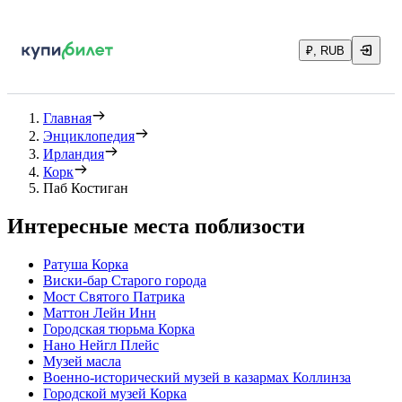
₽, RUB
Главная
Энциклопедия
Ирландия
Корк
Паб Костиган
Интересные места поблизости
Ратуша Корка
Виски-бар Старого города
Мост Святого Патрика
Маттон Лейн Инн
Городская тюрьма Корка
Нано Нейгл Плейс
Музей масла
Военно-исторический музей в казармах Коллинза
Городской музей Корка