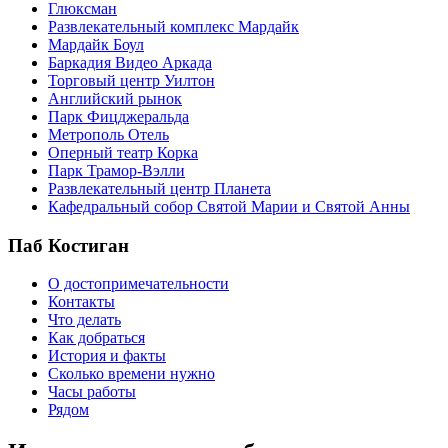
Глюксман
Развлекательный комплекс Мардайк
Мардайк Боул
Баркадия Видео Аркада
Торговый центр Уилтон
Английский рынок
Парк Фицджеральда
Метрополь Отель
Оперный театр Корка
Парк Трамор-Вэлли
Развлекательный центр Планета
Кафедральный собор Святой Марии и Святой Анны
Паб Костиган
О достопримечательности
Контакты
Что делать
Как добраться
История и факты
Сколько времени нужно
Часы работы
Рядом