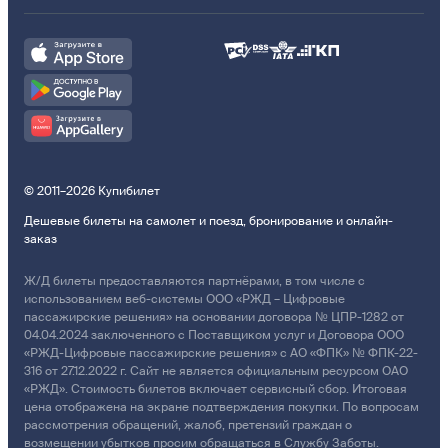
© 2011–2026 Купибилет
Дешевые билеты на самолет и поезд, бронирование и онлайн-
заказ
Ж/Д билеты предоставляются партнёрами, в том числе с
использованием веб-системы ООО «РЖД – Цифровые
пассажирские решения» на основании договора № ЦПР-1282 от
04.04.2024 заключенного с Поставщиком услуг и Договора ООО
«РЖД-Цифровые пассажирские решения» с АО «ФПК» № ФПК-22-
316 от 27.12.2022 г. Сайт не является официальным ресурсом ОАО
«РЖД». Стоимость билетов включает сервисный сбор. Итоговая
цена отображена на экране подтверждения покупки. По вопросам
рассмотрения обращений, жалоб, претензий граждан о
возмещении убытков просим обращаться в Службу Заботы.