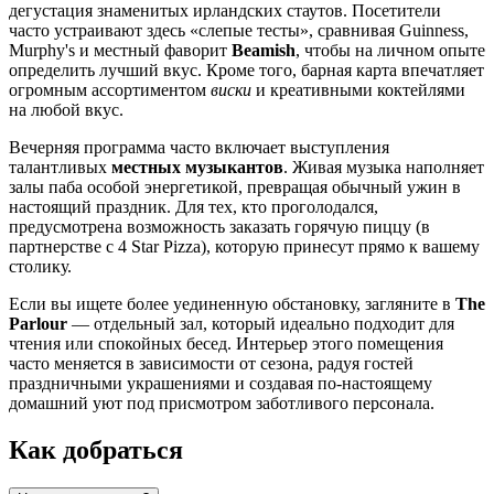
дегустация знаменитых ирландских стаутов. Посетители
часто устраивают здесь «слепые тесты», сравнивая Guinness,
Murphy's и местный фаворит
Beamish
, чтобы на личном опыте
определить лучший вкус. Кроме того, барная карта впечатляет
огромным ассортиментом
виски
и креативными коктейлями
на любой вкус.
Вечерняя программа часто включает выступления
талантливых
местных музыкантов
. Живая музыка наполняет
залы паба особой энергетикой, превращая обычный ужин в
настоящий праздник. Для тех, кто проголодался,
предусмотрена возможность заказать горячую пиццу (в
партнерстве с 4 Star Pizza), которую принесут прямо к вашему
столику.
Если вы ищете более уединенную обстановку, загляните в
The
Parlour
— отдельный зал, который идеально подходит для
чтения или спокойных бесед. Интерьер этого помещения
часто меняется в зависимости от сезона, радуя гостей
праздничными украшениями и создавая по-настоящему
домашний уют под присмотром заботливого персонала.
Как добраться