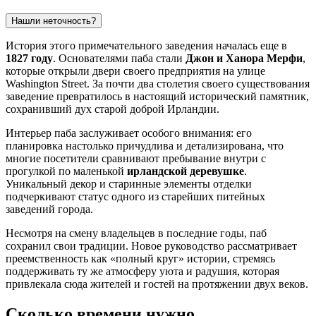
Нашли неточность?
История этого примечательного заведения началась еще в
1827 году
. Основателями паба стали
Джон и Ханора Мерфи
,
которые открыли двери своего предприятия на улице
Washington Street. За почти два столетия своего существования
заведение превратилось в настоящий исторический памятник,
сохранивший дух старой доброй
Ирландии
.
Интерьер паба заслуживает особого внимания: его
планировка настолько причудлива и детализирована, что
многие посетители сравнивают пребывание внутри с
прогулкой по маленькой
ирландской деревушке
.
Уникальный декор и старинные элементы отделки
подчеркивают статус одного из старейших питейных
заведений города.
Несмотря на смену владельцев в последние годы, паб
сохранил свои традиции. Новое руководство рассматривает
преемственность как «полный круг» истории, стремясь
поддерживать ту же атмосферу уюта и радушия, которая
привлекала сюда жителей и гостей на протяжении двух веков.
Сколько времени нужно