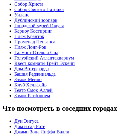
Собор Христа
Собор Святого Патрика
Уиланc
Дублинский зоопарк
Городской музей Голуэя
Керноу Костиринг
Пляж Кранток
Променад Пензанса
Пляж Лонг-Рок
Галмонт Отель и Спа
Голуэйский Атлантаквариум
Квест-комнаты Грейт Эскейп
Дом Вотерфорда
Башня Реджинальда
Замок Менло
Клуб Хеллфайр
Театр Смок-Аллей
Замок Ратфарнем
Что посмотреть в соседних городах
Дун Энгуса
Дом и сад Роте
Джамп Зона Лиффи Валли