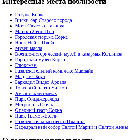
Интересные места поблизости
Ратуша Корка
Виски-бар Старого города
Мост Святого Патрика
Маттон Лейн Инн
Городская тюрьма Корка
Нано Нейгл Плейс
Музей масла
Военно-исторический музей в казармах Коллинза
Городской музей Корка
Глюксман
Развлекательный комплекс Мардайк
Мардайк Боул
Баркадия Видео Аркада
Торговый центр Уилтон
Английский рынок
Парк Фицджеральда
Метрополь Отель
Оперный театр Корка
Парк Трамор-Вэлли
Развлекательный центр Планета
Кафедральный собор Святой Марии и Святой Анны