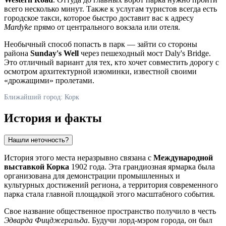
всего несколько минут. Также к услугам туристов всегда есть
городское такси, которое быстро доставит вас к адресу
Mardyke
прямо от центрального вокзала или отеля.
Необычный способ попасть в парк — зайти со стороны
района
Sunday's Well
через пешеходный мост Daly's Bridge.
Это отличный вариант для тех, кто хочет совместить дорогу с
осмотром архитектурной изюминки, известной своими
«дрожащими» пролетами.
Ближайший город: Корк
История и факты
Нашли неточность?
История этого места неразрывно связана с
Международной
выставкой Корка
1902 года. Эта грандиозная ярмарка была
организована для демонстрации промышленных и
культурных достижений региона, а территория современного
парка стала главной площадкой этого масштабного события.
Свое название общественное пространство получило в честь
Эдварда Фицджеральда
. Будучи лорд-мэром города, он был