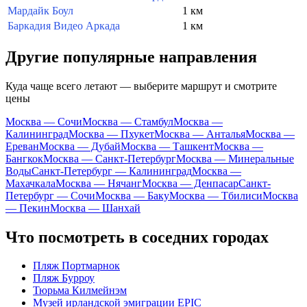
Мардайк Боул
1 км
Баркадия Видео Аркада
1 км
Другие популярные направления
Куда чаще всего летают — выберите маршрут и смотрите
цены
Москва — Сочи
Москва — Стамбул
Москва —
Калининград
Москва — Пхукет
Москва — Анталья
Москва —
Ереван
Москва — Дубай
Москва — Ташкент
Москва —
Бангкок
Москва — Санкт-Петербург
Москва — Минеральные
Воды
Санкт-Петербург — Калининград
Москва —
Махачкала
Москва — Нячанг
Москва — Денпасар
Санкт-
Петербург — Сочи
Москва — Баку
Москва — Тбилиси
Москва
— Пекин
Москва — Шанхай
Что посмотреть в соседних городах
Пляж Портмарнок
Пляж Бурроу
Тюрьма Килмейнэм
Музей ирландской эмиграции EPIC