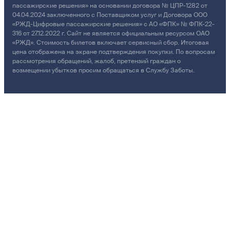
пассажирские решения» на основании договора № ЦПР-1282 от
04.04.2024 заключенного с Поставщиком услуг и Договора ООО
«РЖД-Цифровые пассажирские решения» с АО «ФПК» № ФПК-22-
316 от 27.12.2022 г. Сайт не является официальным ресурсом ОАО
«РЖД». Стоимость билетов включает сервисный сбор. Итоговая
цена отображена на экране подтверждения покупки. По вопросам
рассмотрения обращений, жалоб, претензий граждан о
возмещении убытков просим обращаться в Службу Заботы.