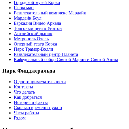
Городской музей Корка
Глюксман
Развлекательный комплекс Мардайк
Мардайк Боул
Баркадия Видео Аркада
Торговый центр Уилтон
Английский рынок
Метрополь Отель
Оперный театр Корка
Парк Трамор-Вэлли
Развлекательный центр Планета
Кафедральный собор Святой Марии и Святой Анны
Парк Фицджеральда
О достопримечательности
Контакты
Что делать
Как добраться
История и факты
Сколько времени нужно
Часы работы
Рядом