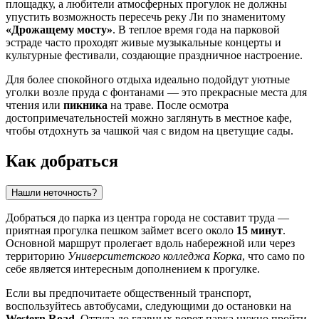
площадку, а любители атмосферных прогулок не должны
упустить возможность пересечь реку Ли по знаменитому
«Дрожащему мосту»
. В теплое время года на парковой
эстраде часто проходят живые музыкальные концерты и
культурные фестивали, создающие праздничное настроение.
Для более спокойного отдыха идеально подойдут уютные
уголки возле пруда с фонтанами — это прекрасные места для
чтения или
пикника
на траве. После осмотра
достопримечательностей можно заглянуть в местное кафе,
чтобы отдохнуть за чашкой чая с видом на цветущие сады.
Как добраться
Нашли неточность?
Добраться до парка из центра города не составит труда —
приятная прогулка пешком займет всего около
15 минут
.
Основной маршрут пролегает вдоль набережной или через
территорию
Университетского колледжа Корка
, что само по
себе является интересным дополнением к прогулке.
Если вы предпочитаете общественный транспорт,
воспользуйтесь автобусами, следующими до остановки на
Western Road
. Оттуда до главных ворот парка нужно пройти