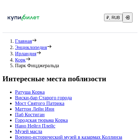
₽, RUB
Главная
Энциклопедия
Ирландия
Корк
Парк Фицджеральда
Интересные места поблизости
Ратуша Корка
Виски-бар Старого города
Мост Святого Патрика
Маттон Лейн Инн
Паб Костиган
Городская тюрьма Корка
Нано Нейгл Плейс
Музей масла
Военно-исторический музей в казармах Коллинза