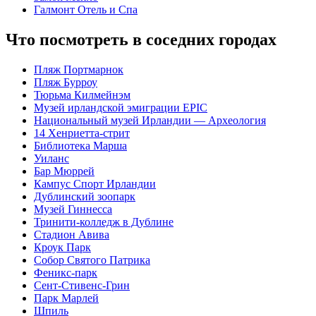
Галмонт Отель и Спа
Что посмотреть в соседних городах
Пляж Портмарнок
Пляж Бурроу
Тюрьма Килмейнэм
Музей ирландской эмиграции EPIC
Национальный музей Ирландии — Археология
14 Хенриетта-стрит
Библиотека Марша
Уиланc
Бар Мюррей
Кампус Спорт Ирландии
Дублинский зоопарк
Музей Гиннесса
Тринити-колледж в Дублине
Стадион Авива
Кроук Парк
Собор Святого Патрика
Феникс-парк
Сент-Стивенс-Грин
Парк Марлей
Шпиль