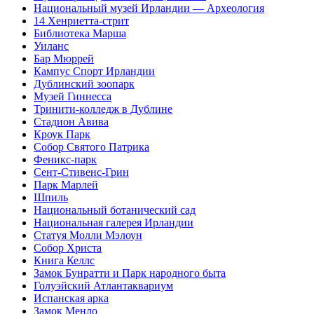
Национальный музей Ирландии — Археология
14 Хенриетта-стрит
Библиотека Марша
Уиланc
Бар Мюррей
Кампус Спорт Ирландии
Дублинский зоопарк
Музей Гиннесса
Тринити-колледж в Дублине
Стадион Авива
Кроук Парк
Собор Святого Патрика
Феникс-парк
Сент-Стивенс-Грин
Парк Марлей
Шпиль
Национальный ботанический сад
Национальная галерея Ирландии
Статуя Молли Мэлоун
Собор Христа
Книга Келлс
Замок Бунратти и Парк народного быта
Голуэйский Атлантаквариум
Испанская арка
Замок Менло