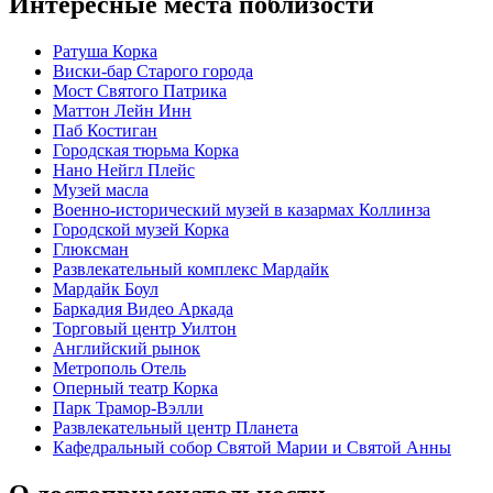
Интересные места поблизости
Ратуша Корка
Виски-бар Старого города
Мост Святого Патрика
Маттон Лейн Инн
Паб Костиган
Городская тюрьма Корка
Нано Нейгл Плейс
Музей масла
Военно-исторический музей в казармах Коллинза
Городской музей Корка
Глюксман
Развлекательный комплекс Мардайк
Мардайк Боул
Баркадия Видео Аркада
Торговый центр Уилтон
Английский рынок
Метрополь Отель
Оперный театр Корка
Парк Трамор-Вэлли
Развлекательный центр Планета
Кафедральный собор Святой Марии и Святой Анны